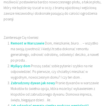
możliwość postawienia bardzo nowoczesnego płotu, a także płotu,
który nie będzie się rzucał w oczy z bramą wjazdową i wejściową
zawsze niezawodną i doskonale pasującą do całości ogrodzenia
posesji.
Zainteresuje Cię również:
Remont w Warszawie
Dom, mieszkanie, biuro… – wszystko
ma swoją żywotność i kiedyś trzeba dokonać remontu
generalnego, odnowić odrobinę, odświeżyć deczko, a nawet
po prostu...
Myślący dom
Proszę zadać sobie pytanie i szybko na nie
odpowiedzieć. Po pierwsze, czy chciałbyś mieszkać w
wygodnym, nowoczesnym domu? I czy ten dom...
Zabrudzony dywan jak nowy
Pranie dywanów w warszawie
Mokotów to świetna opcja, która może być wybawieniem z
kłopotów od zabrudzonego dywanu. Domowa impreza,
święta, biegające dzieci…ile...
Jak odzyskać energię cieplną podczas wentylacji?