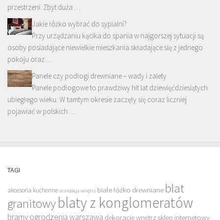
przestrzeni. Zbyt duża …
Jakie łóżko wybrać do sypialni?
Przy urządzaniu kącika do spania w najgorszej sytuacji są
osoby posiadające niewielkie mieszkania składające się z jednego
pokoju oraz …
Panele czy podłogi drewniane – wady i zalety
Panele podłogowe to prawdziwy hit lat dziewięćdziesiątych
ubiegłego wieku. W tamtym okresie zaczęły się coraz liczniej
pojawiać w polskich …
TAGI
blat
białe łóżko drewniane
akcesoria kuchenne
aranżacja wnętrz
blaty z konglomeratów
granitowy
bramy ogrodzenia warszawa
dekoracje wnętrz sklep internetowy