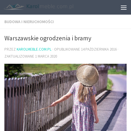
BUDOWA I NIERUCHOMOŚCI
Warszawskie ogrodzenia i bramy
PRZEZ
KAROLMEBLE.COM.PL
· OPUBLIKOWANE
14 PAŹDZIERNIKA 2016
·
ZAKTUALIZOWANE
1 MARCA 2020