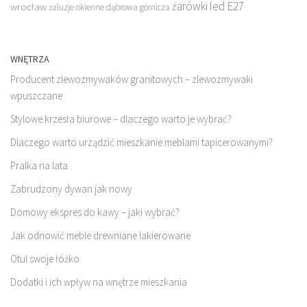
żarówki led E27
wrocław
żaluzje okienne dąbrowa górnicza
WNĘTRZA
Producent zlewozmywaków granitowych – zlewozmywaki
wpuszczane
Stylowe krzesła biurowe – dlaczego warto je wybrać?
Dlaczego warto urządzić mieszkanie meblami tapicerowanymi?
Pralka na lata
Zabrudzony dywan jak nowy
Domowy ekspres do kawy – jaki wybrać?
Jak odnowić meble drewniane lakierowane
Otul swoje łóżko
Dodatki i ich wpływ na wnętrze mieszkania