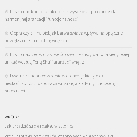
Lustro nad komodą: jak dobrać wysokość i proporcje dla
harmonijnej aranżacji i funkcjonalności
Ciepła czy zimna biel: jak barwa światła wpływa na optyczne
powiększenie i atmosferę wnętrza
Lustro naprzeciw drzwi wejściowych – kiedy warto, a kiedy lepiej
unikać według Feng Shui i aranżacji wnętrz
Dwa lustra naprzeciw siebie w aranżacji: kiedy efekt
nieskończoności wzbogaca wnętrze, a kiedy myli percepcję
przestrzeni
WNĘTRZE
Jak urządzić strefę relaksu w salonie?
Producent zlewozmywaków granitowych – zlewozmywaki