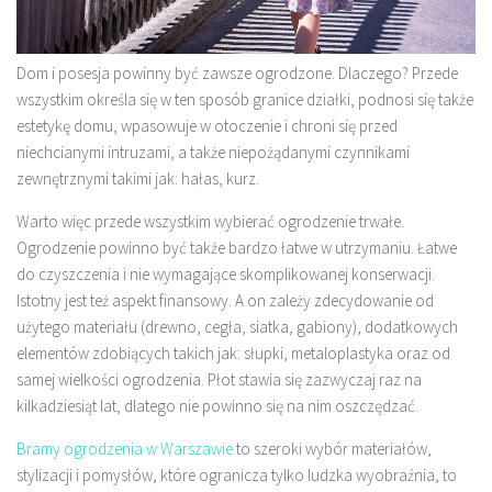
Dom i posesja powinny być zawsze ogrodzone. Dlaczego? Przede
wszystkim określa się w ten sposób granice działki, podnosi się także
estetykę domu, wpasowuje w otoczenie i chroni się przed
niechcianymi intruzami, a także niepożądanymi czynnikami
zewnętrznymi takimi jak: hałas, kurz.
Warto więc przede wszystkim wybierać ogrodzenie trwałe.
Ogrodzenie powinno być także bardzo łatwe w utrzymaniu. Łatwe
do czyszczenia i nie wymagające skomplikowanej konserwacji.
Istotny jest też aspekt finansowy. A on zależy zdecydowanie od
użytego materiału (drewno, cegła, siatka, gabiony), dodatkowych
elementów zdobiących takich jak: słupki, metaloplastyka oraz od
samej wielkości ogrodzenia. Płot stawia się zazwyczaj raz na
kilkadziesiąt lat, dlatego nie powinno się na nim oszczędzać.
Bramy ogrodzenia w Warszawie
to szeroki wybór materiałów,
stylizacji i pomysłów, które ogranicza tylko ludzka wyobraźnia, to