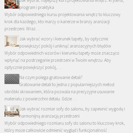
Jak wybrać najlepszy kurs projektowania wnętrz: kryteria,
program i praktyka
Wybór odpowiedniego kursu projektowania wnętrz to kluczowy
krok dla każdego, kto marzy o karierze w branży aranżacji
przestrzeni. Wraz …
Jak wybrać wzory i kierunek tapety, by optycznie
powiększyć pokój i uniknąć aranżacyjnych błędów
Wybór odpowiednich wzorów i kierunku tapety może znacząco
wpłynąć na postrzeganie przestrzeni w Twoim wnętrzu. Aby
optycznie powiększyć pokój, …
Na czym polega gratowanie detali?
Gratowanie detali to jedna z popularniejszych metod
obróbki skrawaniem, która pozwala na precyzyjne usuwanie
materiału z powierzchni detalu. Gdzie …
Jak wybrać rozmiar sofy do salonu, by zapewnić wygodę i
harmonijną aranżację przestrzeni
Wybór odpowiedniego rozmiaru sofy do salonu to kluczowy krok,
który może całkowicie odmienić wygląd i funkcjonalność