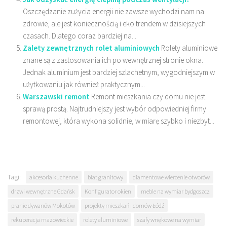
Oszczędzanie zużycia energii nie zawsze wychodzi nam na
zdrowie, ale jest koniecznością i eko trendem w dzisiejszych
czasach. Dlatego coraz bardziej na...
Zalety zewnętrznych rolet aluminiowych
Rolety aluminiowe
znane są z zastosowania ich po wewnętrznej stronie okna.
Jednak aluminium jest bardziej szlachetnym, wygodniejszym w
użytkowaniu jak również praktycznym...
Warszawski remont
Remont mieszkania czy domu nie jest
sprawą prostą. Najtrudniejszy jest wybór odpowiedniej firmy
remontowej, która wykona solidnie, w miarę szybko i niezbyt...
Tagi:
akcesoria kuchenne
blat granitowy
diamentowe wiercenie otworów
drzwi wewnętrzne Gdańsk
Konfigurator okien
meble na wymiar bydgoszcz
pranie dywanów Mokotów
projekty mieszkań i domów Łódź
rekuperacja mazowieckie
rolety aluminiowe
szafy wnękowe na wymiar