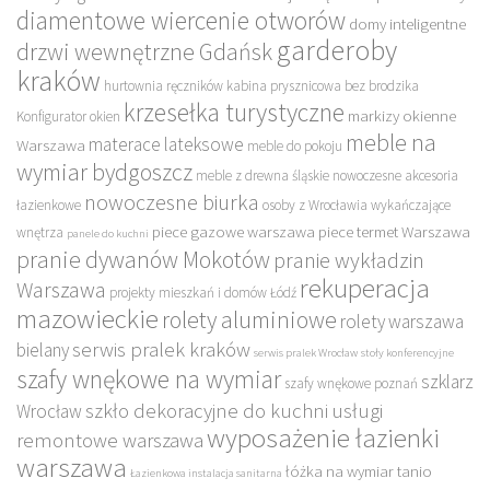
diamentowe wiercenie otworów
domy inteligentne
garderoby
drzwi wewnętrzne Gdańsk
kraków
hurtownia ręczników
kabina prysznicowa bez brodzika
krzesełka turystyczne
markizy okienne
Konfigurator okien
meble na
materace lateksowe
Warszawa
meble do pokoju
wymiar bydgoszcz
meble z drewna śląskie
nowoczesne akcesoria
nowoczesne biurka
łazienkowe
osoby z Wrocławia wykańczające
piece gazowe warszawa
piece termet Warszawa
wnętrza
panele do kuchni
pranie dywanów Mokotów
pranie wykładzin
rekuperacja
Warszawa
projekty mieszkań i domów Łódź
mazowieckie
rolety aluminiowe
rolety warszawa
serwis pralek kraków
bielany
serwis pralek Wrocław
stoły konferencyjne
szafy wnękowe na wymiar
szklarz
szafy wnękowe poznań
szkło dekoracyjne do kuchni
usługi
Wrocław
wyposażenie łazienki
remontowe warszawa
warszawa
łóżka na wymiar tanio
Łazienkowa instalacja sanitarna