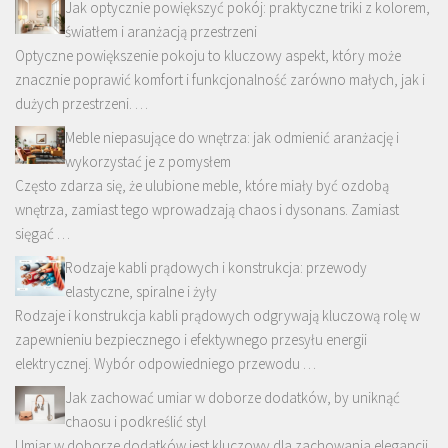
Jak optycznie powiększyć pokój: praktyczne triki z kolorem,
światłem i aranżacją przestrzeni
Optyczne powiększenie pokoju to kluczowy aspekt, który może
znacznie poprawić komfort i funkcjonalność zarówno małych, jak i
dużych przestrzeni. …
Meble niepasujące do wnętrza: jak odmienić aranżację i
wykorzystać je z pomysłem
Często zdarza się, że ulubione meble, które miały być ozdobą
wnętrza, zamiast tego wprowadzają chaos i dysonans. Zamiast
sięgać …
Rodzaje kabli prądowych i konstrukcja: przewody
elastyczne, spiralne i żyły
Rodzaje i konstrukcja kabli prądowych odgrywają kluczową rolę w
zapewnieniu bezpiecznego i efektywnego przesyłu energii
elektrycznej. Wybór odpowiedniego przewodu …
Jak zachować umiar w doborze dodatków, by uniknąć
chaosu i podkreślić styl
Umiar w doborze dodatków jest kluczowy dla zachowania elegancji