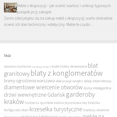
Meble z ekspozycji – jak ocenić wartość i uniknąć typowych
pułapek przy zakupie
Zanim zdecydujesz się na zakup mebli z ekspozycji, warto dokładnie
ocenić ich stan techniczny i estetyczny. Meble te często …
TAGI
blat
białe łóżko drewniane
akcesoria kuchenne
aranżacja wnętrz
blaty z konglomeratów
granitowy
bramy ogrodzenia warszawa
dekoracje wnętrz sklep internetowy
diamentowe wiercenie otworów
domy inteligentne
garderoby
drzwi wewnętrzne Gdańsk
kraków
hurtownia ręczników
kabina prysznicowa bez brodzika
krzesełka turystyczne
markizy okienne
Konfigurator okien
meble na
materace lateksowe
Warszawa