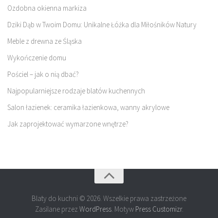
Ozdobna okienna markiza
Dziki Dąb w Twoim Domu: Unikalne Łóżka dla Miłośników Natury
Meble z drewna ze Śląska
Wykończenie domu
Pościel – jak o nią dbać?
Najpopularniejsze rodzaje blatów kuchennych
Salon łazienek: ceramika łazienkowa, wanny akrylowe
Jak zaprojektować wymarzone wnętrze?
Blaty do kuchni © 2026. Wszelkie prawa zastrzeżone
Zasilane przez
WordPress
. Motyw
Press Customizr
.