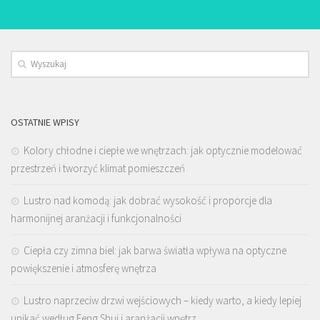
OSTATNIE WPISY
Kolory chłodne i ciepłe we wnętrzach: jak optycznie modelować
przestrzeń i tworzyć klimat pomieszczeń
Lustro nad komodą: jak dobrać wysokość i proporcje dla
harmonijnej aranżacji i funkcjonalności
Ciepła czy zimna biel: jak barwa światła wpływa na optyczne
powiększenie i atmosferę wnętrza
Lustro naprzeciw drzwi wejściowych – kiedy warto, a kiedy lepiej
unikać według Feng Shui i aranżacji wnętrz