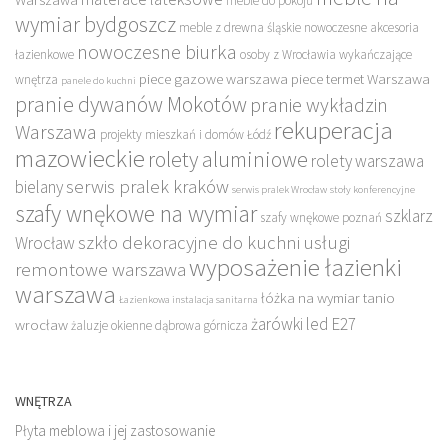
meble do pokoju
wymiar bydgoszcz
meble z drewna śląskie
nowoczesne akcesoria
nowoczesne biurka
łazienkowe
osoby z Wrocławia wykańczające
piece gazowe warszawa
piece termet Warszawa
wnętrza
panele do kuchni
pranie dywanów Mokotów
pranie wykładzin
rekuperacja
Warszawa
projekty mieszkań i domów Łódź
mazowieckie
rolety aluminiowe
rolety warszawa
serwis pralek kraków
bielany
serwis pralek Wrocław
stoły konferencyjne
szafy wnękowe na wymiar
szklarz
szafy wnękowe poznań
szkło dekoracyjne do kuchni
usługi
Wrocław
wyposażenie łazienki
remontowe warszawa
warszawa
łóżka na wymiar tanio
Łazienkowa instalacja sanitarna
żarówki led E27
wrocław
żaluzje okienne dąbrowa górnicza
WNĘTRZA
Płyta meblowa i jej zastosowanie