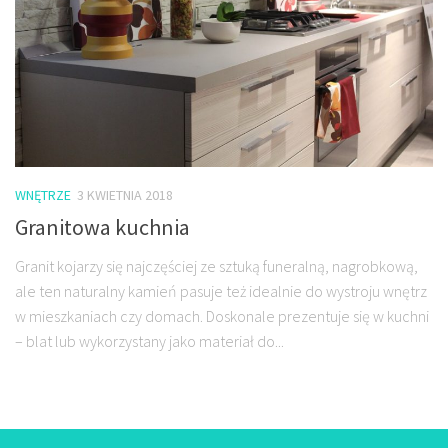
WNĘTRZE
3 KWIETNIA 2018
Granitowa kuchnia
Granit kojarzy się najczęściej ze sztuką funeralną, nagrobkową,
ale ten naturalny kamień pasuje też idealnie do wystroju wnętrz
w mieszkaniach czy domach. Doskonale prezentuje się w kuchni
– blat lub wykorzystany jako materiał do...