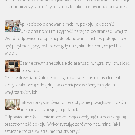
i harmonii w stylizacji. Zbyt duża liczba akcesoriów może prowadzić
…
Aplikacje do planowania mebli w pokoju: jak ocenić
funkcjonalność i intuicyjność narzędzi do aranżacji wnętrz
Wybór odpowiedniej aplikacji do planowania mebli w pokoju może
być przytłaczający, zwłaszcza gdy na rynku dostępnych jest tak
wiele …
Czarne drewniane żaluzje do aranżacji wnętrz: styl, trwałość
i elegancja
Czarne drewniane żaluzje to elegancki i wszechstronny element,
który z łatwością odnajduje swoje miejsce w różnych stylach
wnętrzarskich. Ich …
Jak wykorzystać światło, by optycznie powiększyć pokój i
uniknąć aranżacyjnych pułapek
Odpowiednie oświetlenie może znacząco wpłynąć na postrzeganą
przestronność pokoju. Wykorzystując zarówno naturalne, jak i
sztuczne źródła światła, można stworzyć …