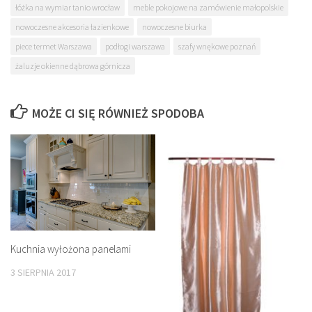
łóżka na wymiar tanio wrocław
meble pokojowe na zamówienie małopolskie
nowoczesne akcesoria łazienkowe
nowoczesne biurka
piece termet Warszawa
podłogi warszawa
szafy wnękowe poznań
żaluzje okienne dąbrowa górnicza
MOŻE CI SIĘ RÓWNIEŻ SPODOBA
Kuchnia wyłożona panelami
3 SIERPNIA 2017