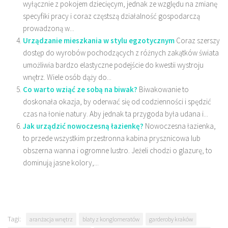
wyłącznie z pokojem dziecięcym, jednak ze względu na zmianę
specyfiki pracy i coraz częstszą działalność gospodarczą
prowadzoną w...
Urządzanie mieszkania w stylu egzotycznym
Coraz szerszy
dostęp do wyrobów pochodzących z różnych zakątków świata
umożliwia bardzo elastyczne podejście do kwestii wystroju
wnętrz. Wiele osób dąży do...
Co warto wziąć ze sobą na biwak?
Biwakowanie to
doskonała okazja, by oderwać się od codzienności i spędzić
czas na łonie natury. Aby jednak ta przygoda była udana i...
Jak urządzić nowoczesną łazienkę?
Nowoczesna łazienka,
to przede wszystkim przestronna kabina prysznicowa lub
obszerna wanna i ogromne lustro. Jeżeli chodzi o glazurę, to
dominują jasne kolory,...
Tagi:
aranżacja wnętrz
blaty z konglomeratów
garderoby kraków