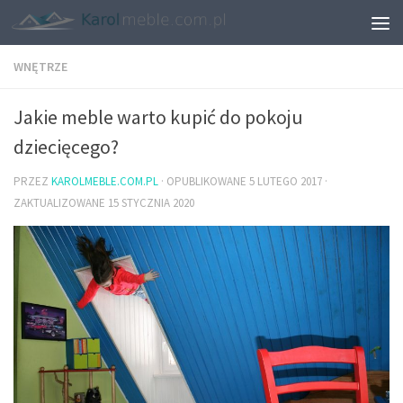
WNĘTRZE
Jakie meble warto kupić do pokoju
dziecięcego?
PRZEZ
KAROLMEBLE.COM.PL
· OPUBLIKOWANE
5 LUTEGO 2017
·
ZAKTUALIZOWANE
15 STYCZNIA 2020