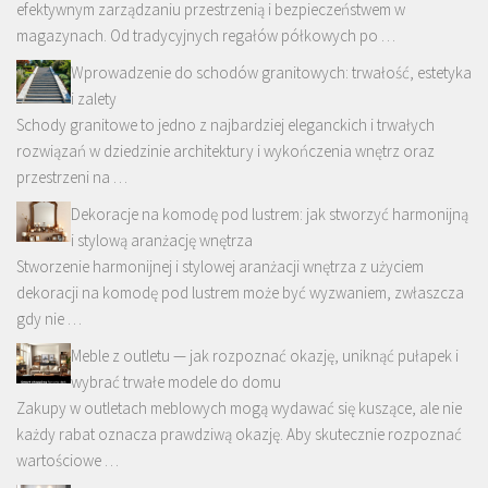
efektywnym zarządzaniu przestrzenią i bezpieczeństwem w
magazynach. Od tradycyjnych regałów półkowych po …
Wprowadzenie do schodów granitowych: trwałość, estetyka
i zalety
Schody granitowe to jedno z najbardziej eleganckich i trwałych
rozwiązań w dziedzinie architektury i wykończenia wnętrz oraz
przestrzeni na …
Dekoracje na komodę pod lustrem: jak stworzyć harmonijną
i stylową aranżację wnętrza
Stworzenie harmonijnej i stylowej aranżacji wnętrza z użyciem
dekoracji na komodę pod lustrem może być wyzwaniem, zwłaszcza
gdy nie …
Meble z outletu — jak rozpoznać okazję, uniknąć pułapek i
wybrać trwałe modele do domu
Zakupy w outletach meblowych mogą wydawać się kuszące, ale nie
każdy rabat oznacza prawdziwą okazję. Aby skutecznie rozpoznać
wartościowe …