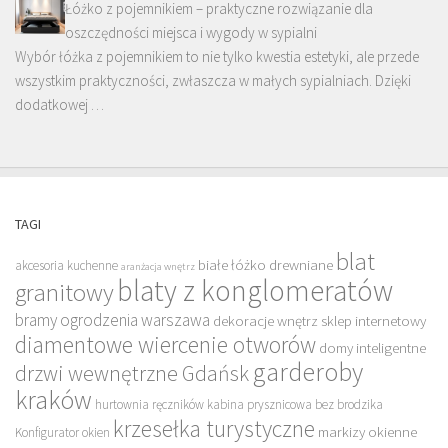
Łóżko z pojemnikiem – praktyczne rozwiązanie dla
oszczędności miejsca i wygody w sypialni
Wybór łóżka z pojemnikiem to nie tylko kwestia estetyki, ale przede
wszystkim praktyczności, zwłaszcza w małych sypialniach. Dzięki
dodatkowej …
TAGI
blat
białe łóżko drewniane
akcesoria kuchenne
aranżacja wnętrz
blaty z konglomeratów
granitowy
bramy ogrodzenia warszawa
dekoracje wnętrz sklep internetowy
diamentowe wiercenie otworów
domy inteligentne
garderoby
drzwi wewnętrzne Gdańsk
kraków
hurtownia ręczników
kabina prysznicowa bez brodzika
krzesełka turystyczne
markizy okienne
Konfigurator okien