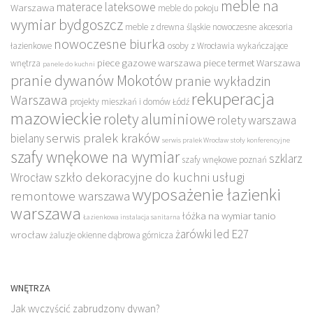
meble na
materace lateksowe
Warszawa
meble do pokoju
wymiar bydgoszcz
meble z drewna śląskie
nowoczesne akcesoria
nowoczesne biurka
łazienkowe
osoby z Wrocławia wykańczające
piece gazowe warszawa
piece termet Warszawa
wnętrza
panele do kuchni
pranie dywanów Mokotów
pranie wykładzin
rekuperacja
Warszawa
projekty mieszkań i domów Łódź
mazowieckie
rolety aluminiowe
rolety warszawa
serwis pralek kraków
bielany
serwis pralek Wrocław
stoły konferencyjne
szafy wnękowe na wymiar
szklarz
szafy wnękowe poznań
szkło dekoracyjne do kuchni
usługi
Wrocław
wyposażenie łazienki
remontowe warszawa
warszawa
łóżka na wymiar tanio
Łazienkowa instalacja sanitarna
żarówki led E27
wrocław
żaluzje okienne dąbrowa górnicza
WNĘTRZA
Jak wyczyścić zabrudzony dywan?