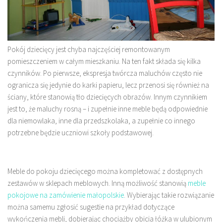
Pokój dziecięcy jest chyba najczęściej remontowanym
pomieszczeniem w całym mieszkaniu. Na ten fakt składa się kilka
czynników. Po pierwsze, ekspresja twórcza maluchów często nie
ogranicza się jedynie do karki papieru, lecz przenosi się również na
ściany, które stanowią tło dziecięcych obrazów. Innym czynnikiem
jest to, że maluchy rosną – i zupełnie inne meble będą odpowiednie
dla niemowlaka, inne dla przedszkolaka, a zupełnie co innego
potrzebne będzie uczniowi szkoły podstawowej.
Meble do pokoju dziecięcego można kompletować z dostępnych
zestawów w sklepach meblowych. Inną możliwość stanowią
meble
pokojowe na zamówienie małopolskie
. Wybierając takie rozwiązanie
można samemu zgłosić sugestie na przykład dotyczące
wykończenia mebli, dobierając chociażby obicia łóżka w ulubionym