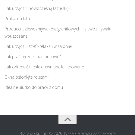
Jak urządzić nowoczesną łazienkę?
Pralka na lata
Producent zlewozmywaków granitowych – zlewozmywaki
wpuszczane
Jak urządzić strefę relaksu w salonie?
Jak prać ręczniki bambusowe?
Jak odnowić meble drewniane lakierowane
Okna osłonięte roletami
Idealne biurko do pracy z domu
Blaty do kuchni © 2026. Wszelkie prawa zastrzeżone