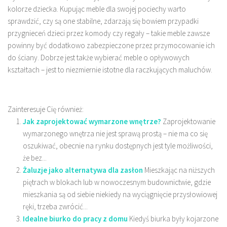
kolorze dziecka. Kupując meble dla swojej pociechy warto
sprawdzić, czy są one stabilne, zdarzają się bowiem przypadki
przygnieceń dzieci przez komody czy regały – takie meble zawsze
powinny być dodatkowo zabezpieczone przez przymocowanie ich
do ściany. Dobrze jest także wybierać meble o opływowych
kształtach – jest to niezmiernie istotne dla raczkujących maluchów.
Zainteresuje Cię również:
Jak zaprojektować wymarzone wnętrze?
Zaprojektowanie
wymarzonego wnętrza nie jest sprawą prostą – nie ma co się
oszukiwać, obecnie na rynku dostępnych jest tyle możliwości,
że bez...
Żaluzje jako alternatywa dla zasłon
Mieszkając na niższych
piętrach w blokach lub w nowoczesnym budownictwie, gdzie
mieszkania są od siebie niekiedy na wyciągnięcie przysłowiowej
ręki, trzeba zwrócić...
Idealne biurko do pracy z domu
Kiedyś biurka były kojarzone