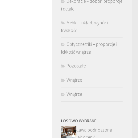
Dekoracje – dobór, proporcje
i detale
Meble – układ, wybór i
trwałość
Optyczne triki – proporcje i
lekkość wnętrza
Pozostałe
Wnętrze
Wnętrze
LOSOWO WYBRANE
Ława podnoszona —
jak ocenić