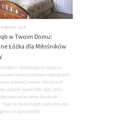
8 MARCA 2024
 Dąb w Twoim Domu:
lne Łóżka dla Miłośników
y
ich latach obserwujemy rosnące
sowanie wykorzystaniem naturalnych
ów w aranżacji wnętrz. Wśród nich
ne uznanie zyskał dziki dąb, który
ojej niepowtarzalnej teksturze i
i, staje się doskonałym wyborem dla
gnących wprowadzić...