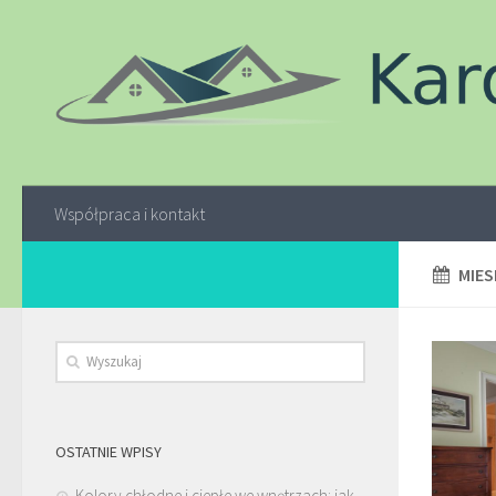
Współpraca i kontakt
MIES
OSTATNIE WPISY
Kolory chłodne i ciepłe we wnętrzach: jak