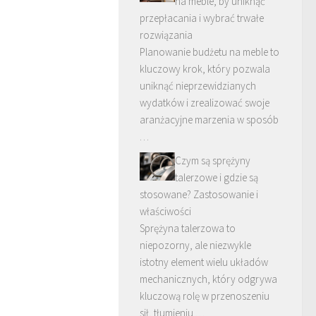
na meble, by uniknąć
przepłacania i wybrać trwałe
rozwiązania
Planowanie budżetu na meble to
kluczowy krok, który pozwala
uniknąć nieprzewidzianych
wydatków i zrealizować swoje
aranżacyjne marzenia w sposób
…
Czym są sprężyny
talerzowe i gdzie są
stosowane? Zastosowanie i
właściwości
Sprężyna talerzowa to
niepozorny, ale niezwykle
istotny element wielu układów
mechanicznych, który odgrywa
kluczową rolę w przenoszeniu
sił, tłumieniu …