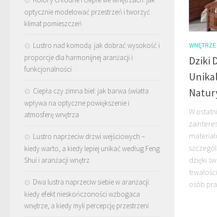
optycznie modelować przestrzeń i tworzyć
klimat pomieszczeń
WNĘTRZE
Lustro nad komodą: jak dobrać wysokość i
proporcje dla harmonijnej aranżacji i
Dziki
funkcjonalności
Unika
Natur
Ciepła czy zimna biel: jak barwa światła
wpływa na optyczne powiększenie i
W ostatn
atmosferę wnętrza
zaintere
materiał
Lustro naprzeciw drzwi wejściowych –
szczegól
kiedy warto, a kiedy lepiej unikać według Feng
dzięki sw
Shui i aranżacji wnętrz
trwałośc
Dwa lustra naprzeciw siebie w aranżacji:
osób pra
kiedy efekt nieskończoności wzbogaca
wnętrze, a kiedy myli percepcję przestrzeni