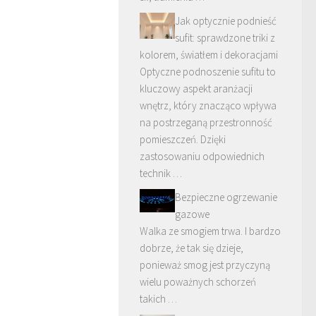
Jak optycznie podnieść
sufit: sprawdzone triki z
kolorem, światłem i dekoracjami
Optyczne podnoszenie sufitu to
kluczowy aspekt aranżacji
wnętrz, który znacząco wpływa
na postrzeganą przestronność
pomieszczeń. Dzięki
zastosowaniu odpowiednich
technik …
Bezpieczne ogrzewanie
gazowe
Walka ze smogiem trwa. I bardzo
dobrze, że tak się dzieje,
ponieważ smog jest przyczyną
wielu poważnych schorzeń
takich …