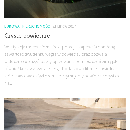
BUDOWA I NIERUCHOMOŚCI
21 LIPCA 2017
Czyste powietrze
Wentylacja mechaniczna (rekuperacja) zapewnia obniżoną
zawartość dwutlenku węgla w powietrzu oraz pozwala
widocznie obniżyć koszty ogrzewania pomieszczeń zimą jak
również koszty zużycia energii. Dodatkowo filtruje powietrze,
które nawiewa dzięki czemu otrzymujemy powietrze czystsze
niż...