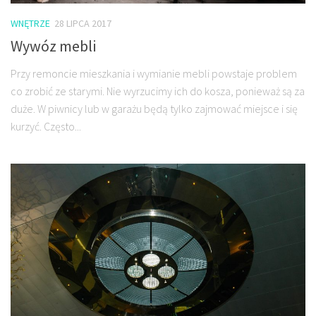
WNĘTRZE
28 LIPCA 2017
Wywóz mebli
Przy remoncie mieszkania i wymianie mebli powstaje problem
co zrobić ze starymi. Nie wyrzucimy ich do kosza, ponieważ są za
duże. W piwnicy lub w garażu będą tylko zajmować miejsce i się
kurzyć. Często...