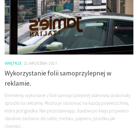
WNĘTRZE
21 WRZEŚNIA 2017
Wykorzystanie folii samoprzylepnej w
reklamie.
Elementy wykonane z folii samoprzylepnej stanowią doskonały
sposób na reklamę. Można je stosować na każdą powierzchnię,
która jest gładka. Nie pozostawiając śladów po kleju przywiera
idealnie zarówno do szkła, metalu, papieru, plastiku jak
również...