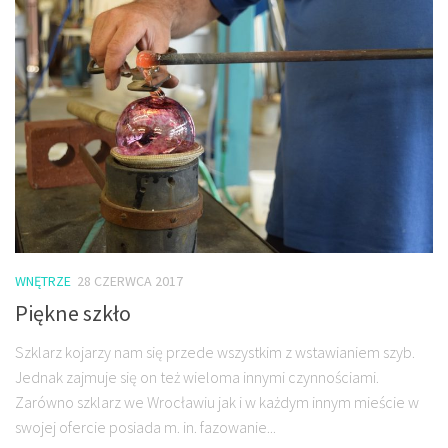
WNĘTRZE
28 CZERWCA 2017
Piękne szkło
Szklarz kojarzy nam się przede wszystkim z wstawianiem szyb.
Jednak zajmuje się on też wieloma innymi czynnościami.
Zarówno szklarz we Wrocławiu jak i w każdym innym mieście w
swojej ofercie posiada m. in. fazowanie...