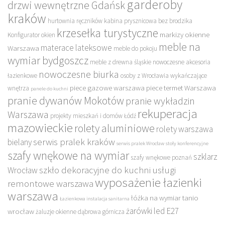
garderoby
drzwi wewnętrzne Gdańsk
kraków
hurtownia ręczników
kabina prysznicowa bez brodzika
krzesełka turystyczne
markizy okienne
Konfigurator okien
meble na
materace lateksowe
Warszawa
meble do pokoju
wymiar bydgoszcz
meble z drewna śląskie
nowoczesne akcesoria
nowoczesne biurka
łazienkowe
osoby z Wrocławia wykańczające
piece gazowe warszawa
piece termet Warszawa
wnętrza
panele do kuchni
pranie dywanów Mokotów
pranie wykładzin
rekuperacja
Warszawa
projekty mieszkań i domów Łódź
mazowieckie
rolety aluminiowe
rolety warszawa
serwis pralek kraków
bielany
serwis pralek Wrocław
stoły konferencyjne
szafy wnękowe na wymiar
szklarz
szafy wnękowe poznań
szkło dekoracyjne do kuchni
usługi
Wrocław
wyposażenie łazienki
remontowe warszawa
warszawa
łóżka na wymiar tanio
Łazienkowa instalacja sanitarna
żarówki led E27
wrocław
żaluzje okienne dąbrowa górnicza