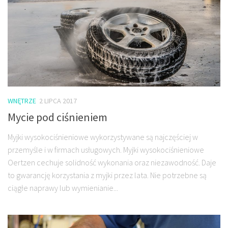
WNĘTRZE
2 LIPCA 2017
Mycie pod ciśnieniem
Myjki wysokociśnieniowe wykorzystywane są najczęściej w
przemyśle i w firmach usługowych. Myjki wysokociśnieniowe
Oertzen cechuje solidność wykonania oraz niezawodność. Daje
to gwarancję korzystania z myjki przez lata. Nie potrzebne są
ciągłe naprawy lub wymienianie...