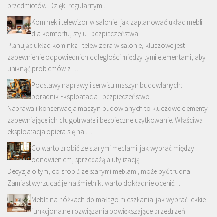
przedmiotów. Dzięki regularnym …
Kominek i telewizor w salonie: jak zaplanować układ mebli
dla komfortu, stylu i bezpieczeństwa
Planując układ kominka i telewizora w salonie, kluczowe jest
zapewnienie odpowiednich odległości między tymi elementami, aby
uniknąć problemów z …
Podstawy naprawy i serwisu maszyn budowlanych:
poradnik Eksploatacja i bezpieczeństwo
Naprawa i konserwacja maszyn budowlanych to kluczowe elementy
zapewniające ich długotrwałe i bezpieczne użytkowanie. Właściwa
eksploatacja opiera się na …
Co warto zrobić ze starymi meblami: jak wybrać między
odnowieniem, sprzedażą a utylizacją
Decyzja o tym, co zrobić ze starymi meblami, może być trudna.
Zamiast wyrzucać je na śmietnik, warto dokładnie ocenić …
Meble na nóżkach do małego mieszkania: jak wybrać lekkie i
funkcjonalne rozwiązania powiększające przestrzeń