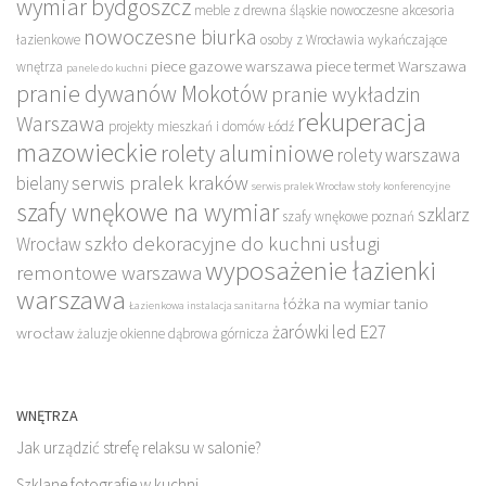
wymiar bydgoszcz
meble z drewna śląskie
nowoczesne akcesoria
nowoczesne biurka
łazienkowe
osoby z Wrocławia wykańczające
piece gazowe warszawa
piece termet Warszawa
wnętrza
panele do kuchni
pranie dywanów Mokotów
pranie wykładzin
rekuperacja
Warszawa
projekty mieszkań i domów Łódź
mazowieckie
rolety aluminiowe
rolety warszawa
serwis pralek kraków
bielany
serwis pralek Wrocław
stoły konferencyjne
szafy wnękowe na wymiar
szklarz
szafy wnękowe poznań
szkło dekoracyjne do kuchni
usługi
Wrocław
wyposażenie łazienki
remontowe warszawa
warszawa
łóżka na wymiar tanio
Łazienkowa instalacja sanitarna
żarówki led E27
wrocław
żaluzje okienne dąbrowa górnicza
WNĘTRZA
Jak urządzić strefę relaksu w salonie?
Szklane fotografie w kuchni