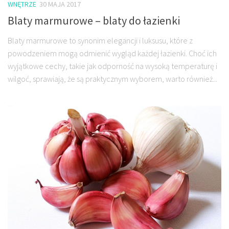
WNĘTRZE
30 MAJA 2017
Blaty marmurowe – blaty do łazienki
Blaty marmurowe to synonim elegancji i luksusu, które z
powodzeniem mogą odmienić wygląd każdej łazienki. Choć ich
wyjątkowe cechy, takie jak odporność na wysoką temperaturę i
wilgoć, sprawiają, że są praktycznym wyborem, warto również...