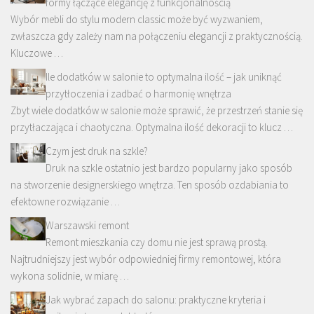
formy łączące elegancję z funkcjonalnością
Wybór mebli do stylu modern classic może być wyzwaniem,
zwłaszcza gdy zależy nam na połączeniu elegancji z praktycznością.
Kluczowe …
Ile dodatków w salonie to optymalna ilość – jak uniknąć
przytłoczenia i zadbać o harmonię wnętrza
Zbyt wiele dodatków w salonie może sprawić, że przestrzeń stanie się
przytłaczająca i chaotyczna. Optymalna ilość dekoracji to klucz …
Czym jest druk na szkle?
Druk na szkle ostatnio jest bardzo popularny jako sposób
na stworzenie designerskiego wnętrza. Ten sposób ozdabiania to
efektowne rozwiązanie …
Warszawski remont
Remont mieszkania czy domu nie jest sprawą prostą.
Najtrudniejszy jest wybór odpowiedniej firmy remontowej, która
wykona solidnie, w miarę …
Jak wybrać zapach do salonu: praktyczne kryteria i