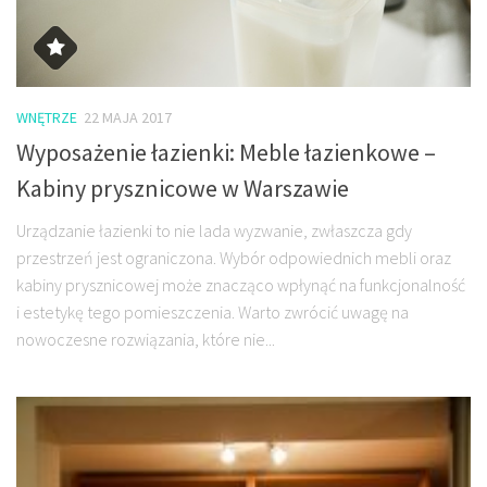
WNĘTRZE
22 MAJA 2017
Wyposażenie łazienki: Meble łazienkowe –
Kabiny prysznicowe w Warszawie
Urządzanie łazienki to nie lada wyzwanie, zwłaszcza gdy
przestrzeń jest ograniczona. Wybór odpowiednich mebli oraz
kabiny prysznicowej może znacząco wpłynąć na funkcjonalność
i estetykę tego pomieszczenia. Warto zwrócić uwagę na
nowoczesne rozwiązania, które nie...