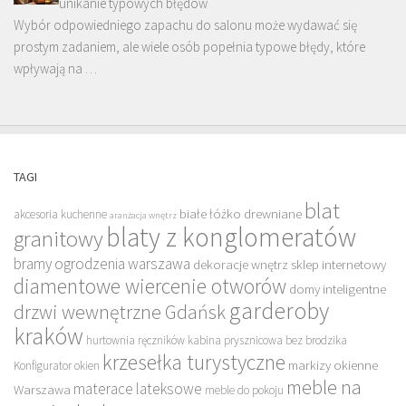
unikanie typowych błędów
Wybór odpowiedniego zapachu do salonu może wydawać się
prostym zadaniem, ale wiele osób popełnia typowe błędy, które
wpływają na …
TAGI
blat
białe łóżko drewniane
akcesoria kuchenne
aranżacja wnętrz
blaty z konglomeratów
granitowy
bramy ogrodzenia warszawa
dekoracje wnętrz sklep internetowy
diamentowe wiercenie otworów
domy inteligentne
garderoby
drzwi wewnętrzne Gdańsk
kraków
hurtownia ręczników
kabina prysznicowa bez brodzika
krzesełka turystyczne
markizy okienne
Konfigurator okien
meble na
materace lateksowe
Warszawa
meble do pokoju