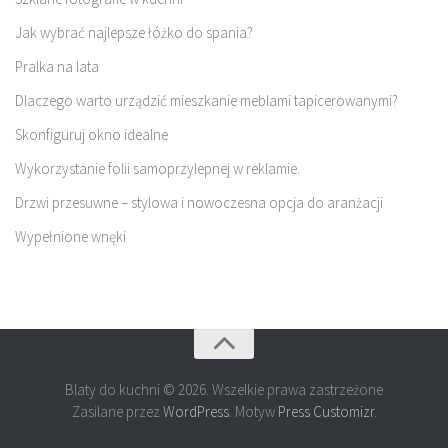
Jak wybrać najlepsze łóżko do spania?
Pralka na lata
Dlaczego warto urządzić mieszkanie meblami tapicerowanymi?
Skonfiguruj okno idealne
Wykorzystanie folii samoprzylepnej w reklamie.
Drzwi przesuwne – stylowa i nowoczesna opcja do aranżacji
Wypełnione wnęki
Blaty do kuchni © 2026. Wszelkie prawa zastrzeżone
Zasilane przez
WordPress
. Motyw
Press Customizr
.