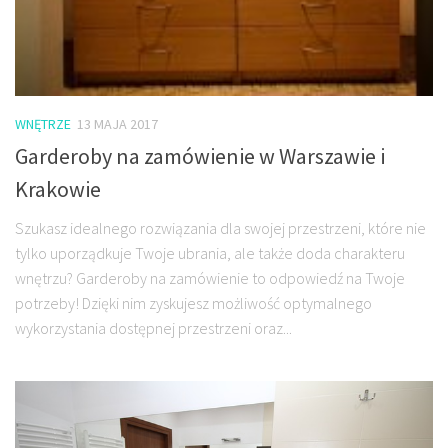
WNĘTRZE
13 MAJA 2017
Garderoby na zamówienie w Warszawie i
Krakowie
Szukasz idealnego rozwiązania dla swojej przestrzeni, które nie
tylko uporządkuje Twoje ubrania, ale także doda charakteru
wnętrzu? Garderoby na zamówienie to odpowiedź na Twoje
potrzeby! Dzięki nim zyskujesz możliwość optymalnego
wykorzystania dostępnej przestrzeni oraz...