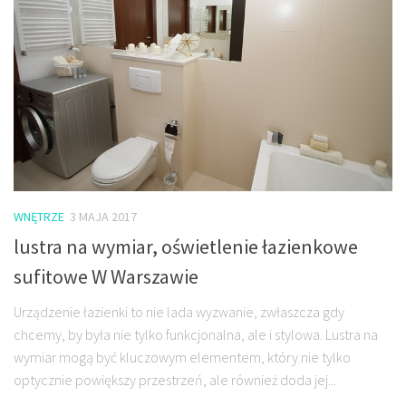
WNĘTRZE
3 MAJA 2017
lustra na wymiar, oświetlenie łazienkowe
sufitowe W Warszawie
Urządzenie łazienki to nie lada wyzwanie, zwłaszcza gdy
chcemy, by była nie tylko funkcjonalna, ale i stylowa. Lustra na
wymiar mogą być kluczowym elementem, który nie tylko
optycznie powiększy przestrzeń, ale również doda jej...