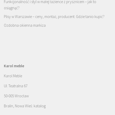
Funkcjonalność i styl w małej łazience z prysznicem – jak to
osiągnąć?
Plisy w Warszawie – ceny, montaż, producent. Gdzie tanio kupić?
Ozdobna okienna markiza
Karol meble
Karol Meble
Ul. Teatralna 67
50-005 Wrocław
Bralin, Nowa Wieś: katalog