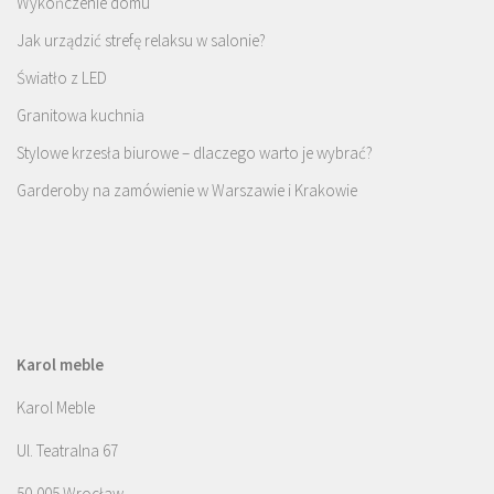
Wykończenie domu
Jak urządzić strefę relaksu w salonie?
Światło z LED
Granitowa kuchnia
Stylowe krzesła biurowe – dlaczego warto je wybrać?
Garderoby na zamówienie w Warszawie i Krakowie
Karol meble
Karol Meble
Ul. Teatralna 67
50-005 Wrocław