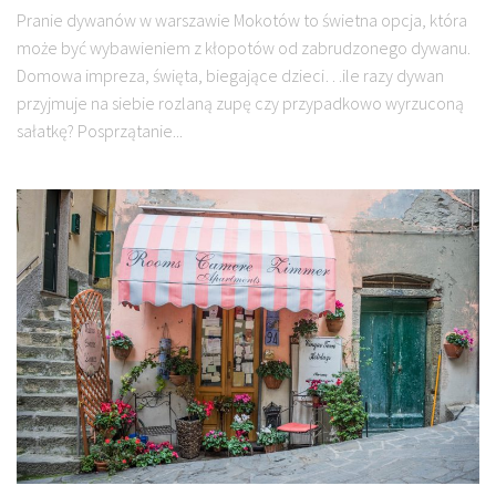
Pranie dywanów w warszawie Mokotów to świetna opcja, która
może być wybawieniem z kłopotów od zabrudzonego dywanu.
Domowa impreza, święta, biegające dzieci…ile razy dywan
przyjmuje na siebie rozlaną zupę czy przypadkowo wyrzuconą
sałatkę? Posprzątanie...