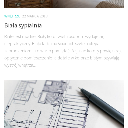
WNĘTRZE
22 MARCA 2018
Biała sypialnia
Białe jest modne. Biały kolor wielu osobom wydaje się
niepraktyczny. Biała farba na ścianach szybko ulega
zabrudzeniom, ale warto pamiętać, że jasne kolory powiększają
optycznie pomieszczenie, a detale w kolorze białym ożywiają
wystrój wnętrza...