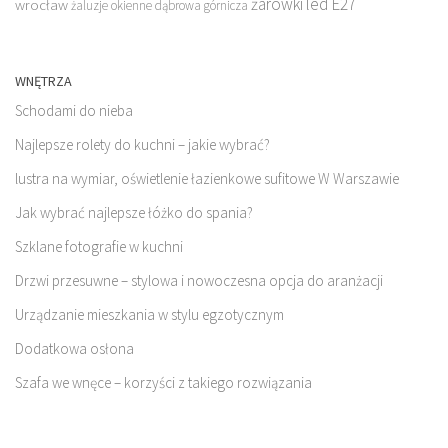
żarówki led E27
wrocław
żaluzje okienne dąbrowa górnicza
WNĘTRZA
Schodami do nieba
Najlepsze rolety do kuchni – jakie wybrać?
lustra na wymiar, oświetlenie łazienkowe sufitowe W Warszawie
Jak wybrać najlepsze łóżko do spania?
Szklane fotografie w kuchni
Drzwi przesuwne – stylowa i nowoczesna opcja do aranżacji
Urządzanie mieszkania w stylu egzotycznym
Dodatkowa osłona
Szafa we wnęce – korzyści z takiego rozwiązania