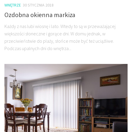
WNĘTRZE
30 STYCZNIA 2018
Ozdobna okienna markiza
Każdy z nas lubi wiosnę i lato. Wtedy to są w przeważającej
większości słoneczne i gorące dni. W domu jednak, w
przeciwieństwie do plaży, słońce może być też uciążliwe.
Podczas upalnych dni do wnętrza...