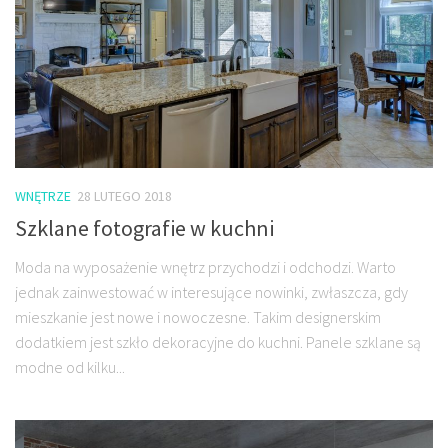
WNĘTRZE
28 LUTEGO 2018
Szklane fotografie w kuchni
Moda na wyposażenie wnętrz przychodzi i odchodzi. Warto
jednak zainwestować w interesujące nowinki, zwłaszcza, gdy
mieszkanie jest nowe i nowoczesne. Takim designerskim
dodatkiem jest szkło dekoracyjne do kuchni. Panele szklane są
modne od kilku...