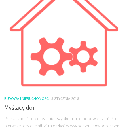
BUDOWA I NIERUCHOMOŚCI
3 STYCZNIA 2018
Myślący dom
Proszę zadać sobie pytanie i szybko na nie odpowiedzieć. Po
pierwsze, czy chciałbyś mieszkać w wygodnym, nowoczesnym