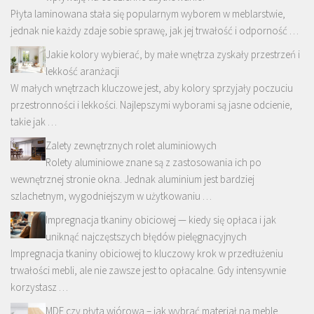
Płyta laminowana stała się popularnym wyborem w meblarstwie,
jednak nie każdy zdaje sobie sprawę, jak jej trwałość i odporność …
Jakie kolory wybierać, by małe wnętrza zyskały przestrzeń i
lekkość aranżacji
W małych wnętrzach kluczowe jest, aby kolory sprzyjały poczuciu
przestronności i lekkości. Najlepszymi wyborami są jasne odcienie,
takie jak …
Zalety zewnętrznych rolet aluminiowych
Rolety aluminiowe znane są z zastosowania ich po
wewnętrznej stronie okna. Jednak aluminium jest bardziej
szlachetnym, wygodniejszym w użytkowaniu …
Impregnacja tkaniny obiciowej — kiedy się opłaca i jak
uniknąć najczęstszych błędów pielęgnacyjnych
Impregnacja tkaniny obiciowej to kluczowy krok w przedłużeniu
trwałości mebli, ale nie zawsze jest to opłacalne. Gdy intensywnie
korzystasz …
MDF czy płyta wiórowa – jak wybrać materiał na meble