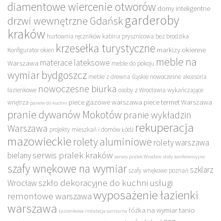
diamentowe wiercenie otworów
domy inteligentne
garderoby
drzwi wewnętrzne Gdańsk
kraków
hurtownia ręczników
kabina prysznicowa bez brodzika
krzesełka turystyczne
markizy okienne
Konfigurator okien
meble na
materace lateksowe
Warszawa
meble do pokoju
wymiar bydgoszcz
meble z drewna śląskie
nowoczesne akcesoria
nowoczesne biurka
łazienkowe
osoby z Wrocławia wykańczające
piece gazowe warszawa
piece termet Warszawa
wnętrza
panele do kuchni
pranie dywanów Mokotów
pranie wykładzin
rekuperacja
Warszawa
projekty mieszkań i domów Łódź
mazowieckie
rolety aluminiowe
rolety warszawa
serwis pralek kraków
bielany
serwis pralek Wrocław
stoły konferencyjne
szafy wnękowe na wymiar
szklarz
szafy wnękowe poznań
szkło dekoracyjne do kuchni
usługi
Wrocław
wyposażenie łazienki
remontowe warszawa
warszawa
łóżka na wymiar tanio
Łazienkowa instalacja sanitarna