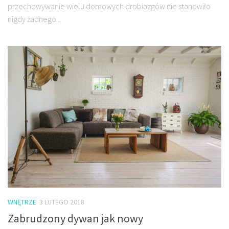
przechowywanie wielu domowych drobiazgów nie stanowiło
nigdy żadnego...
WNĘTRZE
3 LUTEGO 2018
Zabrudzony dywan jak nowy