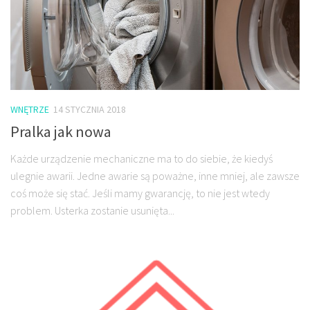
WNĘTRZE
14 STYCZNIA 2018
Pralka jak nowa
Każde urządzenie mechaniczne ma to do siebie, że kiedyś
ulegnie awarii. Jedne awarie są poważne, inne mniej, ale zawsze
coś może się stać. Jeśli mamy gwarancję, to nie jest wtedy
problem. Usterka zostanie usunięta...