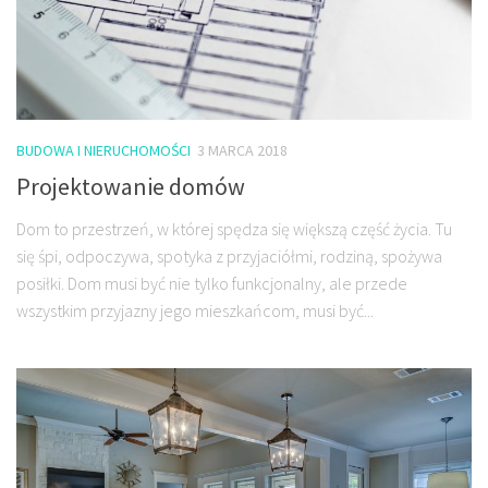
BUDOWA I NIERUCHOMOŚCI
3 MARCA 2018
Projektowanie domów
Dom to przestrzeń, w której spędza się większą część życia. Tu
się śpi, odpoczywa, spotyka z przyjaciółmi, rodziną, spożywa
posiłki. Dom musi być nie tylko funkcjonalny, ale przede
wszystkim przyjazny jego mieszkańcom, musi być...