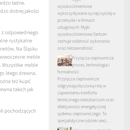
ardzo ładne.
wysokociśnieniowe
zo dobrej jakości
wykorzystywane są najczęściej w
przemyśle i w firmach
usługowych. Myjki
e z odpowiedniego
wysokociśnieniowe Oertzen
lne rustykalne
cechuje solidność wykonania
oraz niezawodność. …
netów. Na Śląsku
ą nowoczesne meble
Przyłącza ciepłownicze:
. Wszystkie meble
proces, technologia i
formalności
o litego drewna.
Przyłącza ciepłownicze
ożna też kupić
odgrywają kluczową rolę w
ewna takich jak
zapewnieniu komfortu
termicznego mieszkańcom oraz
efektywności energetycznej
bli pochodzących
systemu ciepłowniczego. To
specjalistyczne odcinki sieci, …