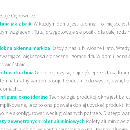
esuje Cię również:
hnia jak z bajki
W każdym domu jest kuchnia. To miejsce jes
dym względem. Tutaj przygotowuje się posiłki dla całej rodziny
obna okienna markiza
Każdy z nas lubi wiosnę i lato. Wtedy
eważającej większości słoneczne i gorące dni. W domu jednak
eciwieństwie...
nitowa kuchnia
Granit kojarzy się najczęściej ze sztuką fun
 ten naturalny kamień pasuje też idealnie do wystroju wnętr
 domach....
nfiguruj okno idealne
Technologia produkcji okna jest bard
mplikowana, lecz to ona pozwala dzisiaj uzyskać produkt, 
olnie skonfigurować według własnych potrzeb. Dlatego wart
ety zewnętrznych rolet aluminiowych
Rolety aluminiowe z
tosowania ich po wewnętrznej stronie okna. Jednak aluminiu