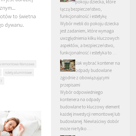
pokoju dziecka, które
znym...
łączą bezpieczeństwo,
otów to świetna
funkcjonalność i estetykę
Wybór mebli do pokoju dziecka
go dywanu.
jest zadaniem, które wymaga
uwzględnienia kilku kluczowych
aspektów, a bezpieczeństwo,
funkcjonalność i estetyka to …
Jak wybrać kontener na
a remontowa Warszawa
odpady budowlane
rolety aluminiowe
zgodnie z obowiązującymi
27
przepisami
Wybór odpowiedniego
kontenera na odpady
budowlane to kluczowy element
każdej inwestycji remontowej lub
budowlanej. Niewłaściwy dobór
może nie tylko …