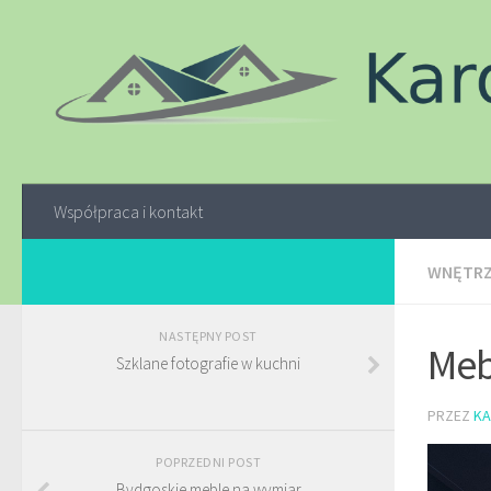
Współpraca i kontakt
WNĘTR
NASTĘPNY POST
Meb
Szklane fotografie w kuchni
PRZEZ
KA
POPRZEDNI POST
Bydgoskie meble na wymiar