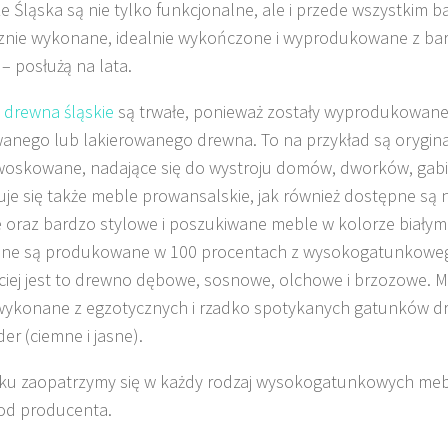
e Śląska są nie tylko funkcjonalne, ale i przede wszystkim b
znie wykonane, idealnie wykończone i wyprodukowane z bard
– posłużą na lata.
 drewna śląskie
są trwałe, ponieważ zostały wyprodukowan
nego lub lakierowanego drewna. To na przykład są orygina
oskowane, nadające się do wystroju domów, dworków, gabi
je się także meble prowansalskie, jak również dostępne s
oraz bardzo stylowe i poszukiwane meble w kolorze białym
ane są produkowane w 100 procentach z wysokogatunkoweg
ciej jest to drewno dębowe, sosnowe, olchowe i brzozowe. M
ykonane z egzotycznych i rzadko spotykanych gatunków dr
er (ciemne i jasne).
ku zaopatrzymy się w każdy rodzaj wysokogatunkowych me
od producenta.