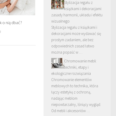
Stylizacja regału z
książkami i dekoracjami:
zasady harmonii, układu i efektu
wizualnego
ak o nią dbać?
Stylizacja regału z książkami i
3
dekoracjami może wydawać się
prostym zadaniem, ale bez
odpowiednich zasad łatwo
można popaść w …
Chromowanie mebli:
techniki, etapy i
ekologiczne rozwiązania
Chromowanie elementów
meblowych to technika, która
łączy estetykę z ochroną,
nadając meblom
niepowtarzalny, lśniący wygląd.
Od mebli i akcesoriów …