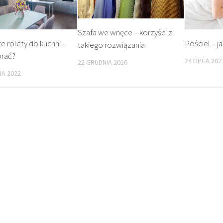
Szafa we wnęce – korzyści z
e rolety do kuchni –
Pościel – j
takiego rozwiązania
brać?
24 LIPCA 202
22 GRUDNIA 2016
IA 2022