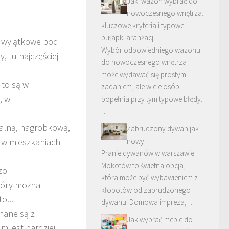
Jaki wazon wybrać do
nowoczesnego wnętrza:
kluczowe kryteria i typowe
pułapki aranżacji
t wyjątkowe pod
Wybór odpowiedniego wazonu
, tu najczęściej
do nowoczesnego wnętrza
może wydawać się prostym
 to są w
zadaniem, ale wiele osób
, w
popełnia przy tym typowe błędy.
…
eralną, nagrobkową,
Zabrudzony dywan jak
nowy
z w mieszkaniach
Pranie dywanów w warszawie
Mokotów to świetna opcja,
zo
która może być wybawieniem z
który można
kłopotów od zabrudzonego
o...
dywanu. Domowa impreza, …
nane są z
Jak wybrać meble do
m jest bardziej