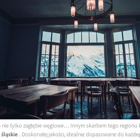
o nie tylko zagłębie węglowe… Innym skarbem tego regionu 
 śląskie
. Doskonałej jakości, idealnie dopasowane do każde