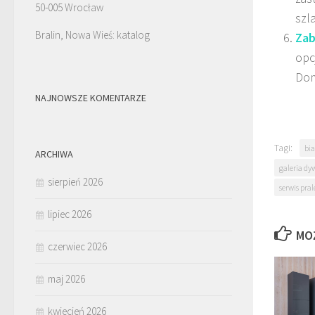
50-005 Wrocław
szl
Bralin, Nowa Wieś: katalog
Zab
opc
Dom
NAJNOWSZE KOMENTARZE
Tagi:
bia
ARCHIWA
galeria d
sierpień 2026
serwis pra
lipiec 2026
MO
czerwiec 2026
maj 2026
kwiecień 2026