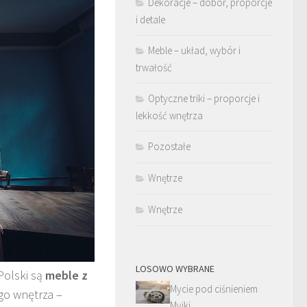
Dekoracje – dobór, proporcje
i detale
Meble – układ, wybór i
trwałość
Optyczne triki – proporcje i
lekkość wnętrza
Pozostałe
Wnętrze
Wnętrze
LOSOWO WYBRANE
Polski są
meble z
Mycie pod ciśnieniem
go wnętrza –
Myjki