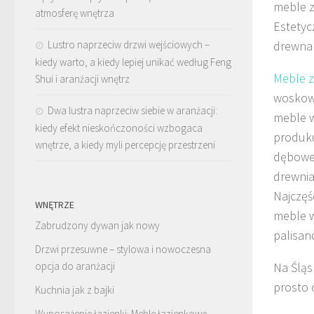
meble z
atmosferę wnętrza
Estetyc
Lustro naprzeciw drzwi wejściowych –
drewna 
kiedy warto, a kiedy lepiej unikać według Feng
Meble z
Shui i aranżacji wnętrz
woskowa
Dwa lustra naprzeciw siebie w aranżacji:
meble w
kiedy efekt nieskończoności wzbogaca
produku
wnętrze, a kiedy myli percepcję przestrzeni
dębowe 
drewni
Najczęś
WNĘTRZE
meble w
Zabrudzony dywan jak nowy
palisand
Drzwi przesuwne – stylowa i nowoczesna
opcja do aranżacji
Na Śląs
prosto 
Kuchnia jak z bajki
Wyposażenie łazienki: Meble łazienkowe –