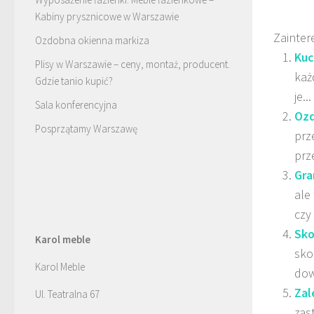
Kabiny prysznicowe w Warszawie
Zainter
Ozdobna okienna markiza
Kuc
Plisy w Warszawie – ceny, montaż, producent.
każ
Gdzie tanio kupić?
je...
Sala konferencyjna
Ozd
Posprzątamy Warszawę
prz
prz
Gra
ale
czy
Sko
Karol meble
sko
Karol Meble
dow
Zal
Ul. Teatralna 67
zas