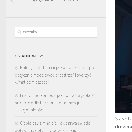
OSTATNIE WPISY
Kolory chłodne i ciepłe we wnętrzach: jak
optycznie modelować przestrzeń i tworzyć
klimat pomieszczeń
Lustro nad komodą: jak dobrać wysokość i
proporcje dla harmonijnej aranżacji i
funkcjonalności
Śląsk t
Ciepła czy zimna biel: jak barwa światła
drewna
wpływa na optyczne powiększenie i