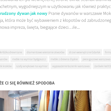
achetnym, wygodniejszym w użytkowaniu jak również praktyc
rudzony dywan jak nowy
Pranie dywanów w warszawie Mok
ja, która może być wybawieniem z kłopotów od zabrudzone
owa impreza, święta, biegające dzieci…ile...
łe łóżko drewniane
diamentowe wiercenie otworów
drzwi wewnętrzne Gdańsk
firm
ywanów
meble na wymiar bydgoszcz
meble z drewna śląskie
piece gazowe warszawa
lek kraków
szafy wnękowe na wymiar
wyposażenie łazienki warszawa
żarówki led E
ŻE CI SIĘ RÓWNIEŻ SPODOBA