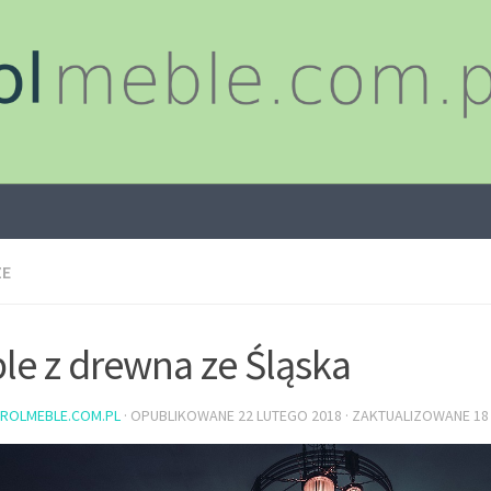
ZE
le z drewna ze Śląska
ROLMEBLE.COM.PL
· OPUBLIKOWANE
22 LUTEGO 2018
· ZAKTUALIZOWANE
18