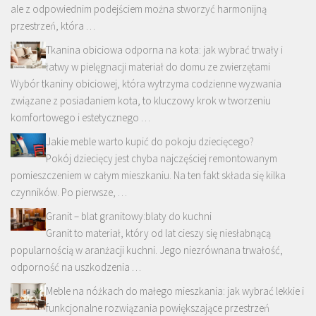
ale z odpowiednim podejściem można stworzyć harmonijną
przestrzeń, która …
Tkanina obiciowa odporna na kota: jak wybrać trwały i
łatwy w pielęgnacji materiał do domu ze zwierzętami
Wybór tkaniny obiciowej, która wytrzyma codzienne wyzwania
związane z posiadaniem kota, to kluczowy krok w tworzeniu
komfortowego i estetycznego …
Jakie meble warto kupić do pokoju dziecięcego?
Pokój dziecięcy jest chyba najczęściej remontowanym
pomieszczeniem w całym mieszkaniu. Na ten fakt składa się kilka
czynników. Po pierwsze, …
Granit – blat granitowy:blaty do kuchni
Granit to materiał, który od lat cieszy się niesłabnącą
popularnością w aranżacji kuchni. Jego niezrównana trwałość,
odporność na uszkodzenia …
Meble na nóżkach do małego mieszkania: jak wybrać lekkie i
funkcjonalne rozwiązania powiększające przestrzeń