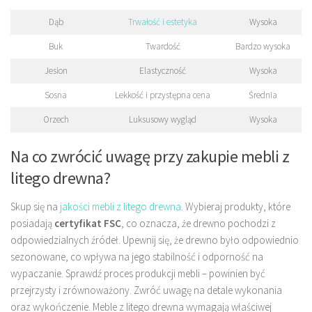
Dąb
Trwałość i estetyka
Wysoka
Buk
Twardość
Bardzo wysoka
Jesion
Elastyczność
Wysoka
Sosna
Lekkość i przystępna cena
Średnia
Orzech
Luksusowy wygląd
Wysoka
Na co zwrócić uwagę przy zakupie mebli z
litego drewna?
Skup się na
jakości mebli z litego drewna
. Wybieraj produkty, które
posiadają
certyfikat FSC
, co oznacza, że drewno pochodzi z
odpowiedzialnych źródeł. Upewnij się, że drewno było odpowiednio
sezonowane, co wpływa na jego stabilność i odporność na
wypaczanie. Sprawdź proces produkcji mebli – powinien być
przejrzysty i zrównoważony. Zwróć uwagę na detale wykonania
oraz wykończenie. Meble z litego drewna wymagają właściwej