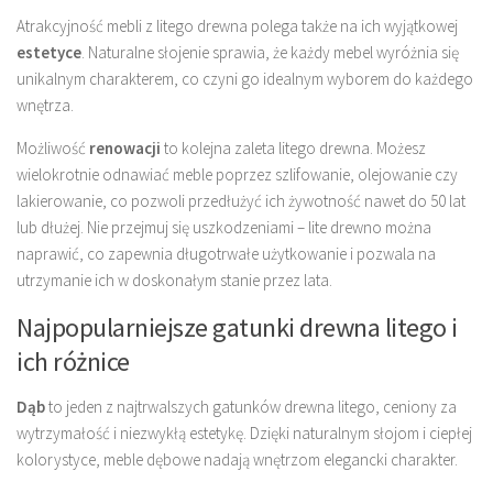
Atrakcyjność mebli z litego drewna polega także na ich wyjątkowej
estetyce
. Naturalne słojenie sprawia, że każdy mebel wyróżnia się
unikalnym charakterem, co czyni go idealnym wyborem do każdego
wnętrza.
Możliwość
renowacji
to kolejna zaleta litego drewna. Możesz
wielokrotnie odnawiać meble poprzez szlifowanie, olejowanie czy
lakierowanie, co pozwoli przedłużyć ich żywotność nawet do 50 lat
lub dłużej. Nie przejmuj się uszkodzeniami – lite drewno można
naprawić, co zapewnia długotrwałe użytkowanie i pozwala na
utrzymanie ich w doskonałym stanie przez lata.
Najpopularniejsze gatunki drewna litego i
ich różnice
Dąb
to jeden z najtrwalszych gatunków drewna litego, ceniony za
wytrzymałość i niezwykłą estetykę. Dzięki naturalnym słojom i ciepłej
kolorystyce, meble dębowe nadają wnętrzom elegancki charakter.