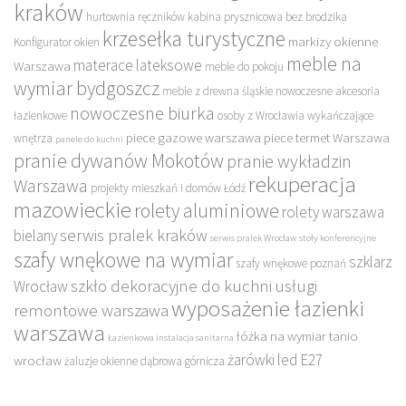
kraków
hurtownia ręczników
kabina prysznicowa bez brodzika
krzesełka turystyczne
markizy okienne
Konfigurator okien
meble na
materace lateksowe
Warszawa
meble do pokoju
wymiar bydgoszcz
meble z drewna śląskie
nowoczesne akcesoria
nowoczesne biurka
łazienkowe
osoby z Wrocławia wykańczające
piece gazowe warszawa
piece termet Warszawa
wnętrza
panele do kuchni
pranie dywanów Mokotów
pranie wykładzin
rekuperacja
Warszawa
projekty mieszkań i domów Łódź
mazowieckie
rolety aluminiowe
rolety warszawa
serwis pralek kraków
bielany
serwis pralek Wrocław
stoły konferencyjne
szafy wnękowe na wymiar
szklarz
szafy wnękowe poznań
szkło dekoracyjne do kuchni
usługi
Wrocław
wyposażenie łazienki
remontowe warszawa
warszawa
łóżka na wymiar tanio
Łazienkowa instalacja sanitarna
żarówki led E27
wrocław
żaluzje okienne dąbrowa górnicza