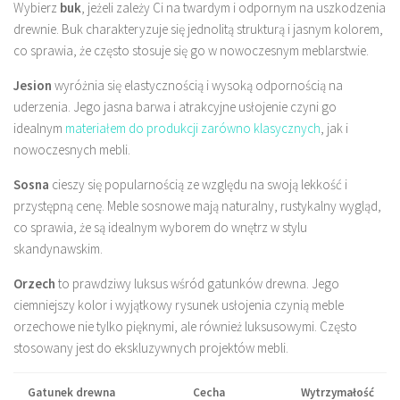
Wybierz
buk
, jeżeli zależy Ci na twardym i odpornym na uszkodzenia
drewnie. Buk charakteryzuje się jednolitą strukturą i jasnym kolorem,
co sprawia, że często stosuje się go w nowoczesnym meblarstwie.
Jesion
wyróżnia się elastycznością i wysoką odpornością na
uderzenia. Jego jasna barwa i atrakcyjne usłojenie czyni go
idealnym
materiałem do produkcji zarówno klasycznych
, jak i
nowoczesnych mebli.
Sosna
cieszy się popularnością ze względu na swoją lekkość i
przystępną cenę. Meble sosnowe mają naturalny, rustykalny wygląd,
co sprawia, że są idealnym wyborem do wnętrz w stylu
skandynawskim.
Orzech
to prawdziwy luksus wśród gatunków drewna. Jego
ciemniejszy kolor i wyjątkowy rysunek usłojenia czynią meble
orzechowe nie tylko pięknymi, ale również luksusowymi. Często
stosowany jest do ekskluzywnych projektów mebli.
Gatunek drewna
Cecha
Wytrzymałość