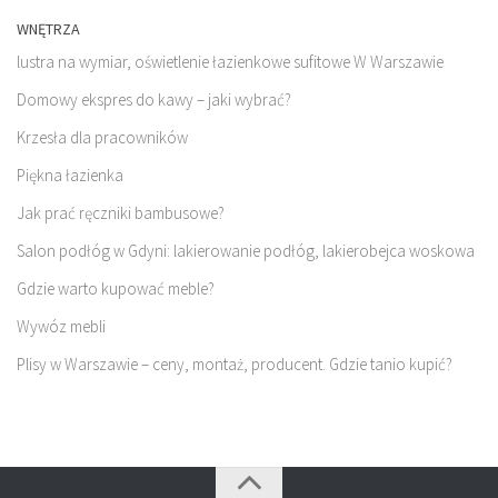
WNĘTRZA
lustra na wymiar, oświetlenie łazienkowe sufitowe W Warszawie
Domowy ekspres do kawy – jaki wybrać?
Krzesła dla pracowników
Piękna łazienka
Jak prać ręczniki bambusowe?
Salon podłóg w Gdyni: lakierowanie podłóg, lakierobejca woskowa
Gdzie warto kupować meble?
Wywóz mebli
Plisy w Warszawie – ceny, montaż, producent. Gdzie tanio kupić?