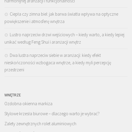
harmonijnej aranżacji i funkcjonalności
Ciepła czy zimna biel: jak barwa światła wpływa na optyczne
powiększenie i atmosferę wnętrza
Lustro naprzeciw drzwi wejściowych – kiedy warto, a kiedy lepiej
unikać według Feng Shui i aranżacji wnętrz
Dwa lustra naprzeciw siebie w aranżacji: kiedy efekt
nieskończoności wzbogaca wnętrze, a kiedy myli percepcję
przestrzeni
WNĘTRZE
Ozdobna okienna markiza
Stylowe krzesła biurowe – dlaczego warto je wybrać?
Zalety zewnętrznych rolet aluminiowych