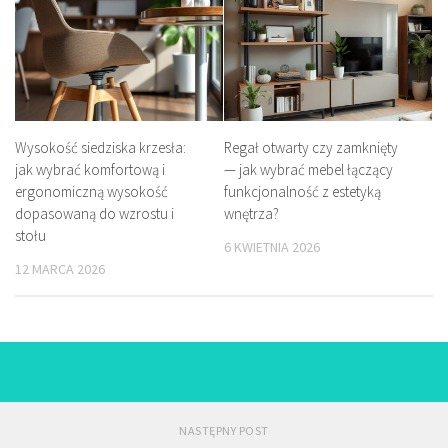
Wysokość siedziska krzesła:
Regał otwarty czy zamknięty
jak wybrać komfortową i
— jak wybrać mebel łączący
ergonomiczną wysokość
funkcjonalność z estetyką
dopasowaną do wzrostu i
wnętrza?
stołu
6 KWIETNIA 2026
12 MARCA 2026
NASTĘPNY POST