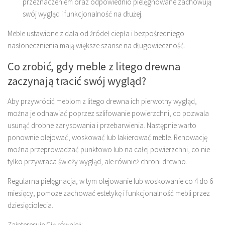
przeznaczeniem oraz odpowiednio pielęgnowane zachowują
swój wygląd i funkcjonalność na dłużej.
Meble ustawione z dala od źródeł ciepła i bezpośredniego
nasłonecznienia mają większe szanse na długowieczność.
Co zrobić, gdy meble z litego drewna
zaczynają tracić swój wygląd?
Aby przywrócić meblom z litego drewna ich pierwotny wygląd,
można je odnawiać poprzez szlifowanie powierzchni, co pozwala
usunąć drobne zarysowania i przebarwienia. Następnie warto
ponownie olejować, woskować lub lakierować meble. Renowację
można przeprowadzać punktowo lub na całej powierzchni, co nie
tylko przywraca świeży wygląd, ale również chroni drewno.
Regularna pielęgnacja, w tym olejowanie lub woskowanie co 4 do 6
miesięcy, pomoże zachować estetykę i funkcjonalność mebli przez
dziesięciolecia.
Zainteresuje Cię również: