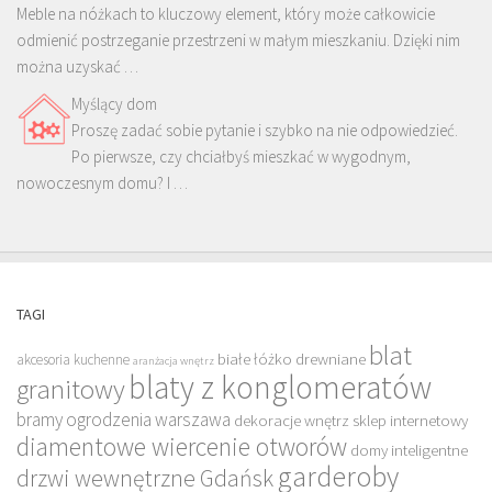
Meble na nóżkach to kluczowy element, który może całkowicie
odmienić postrzeganie przestrzeni w małym mieszkaniu. Dzięki nim
można uzyskać …
Myślący dom
Proszę zadać sobie pytanie i szybko na nie odpowiedzieć.
Po pierwsze, czy chciałbyś mieszkać w wygodnym,
nowoczesnym domu? I …
TAGI
blat
białe łóżko drewniane
akcesoria kuchenne
aranżacja wnętrz
blaty z konglomeratów
granitowy
bramy ogrodzenia warszawa
dekoracje wnętrz sklep internetowy
diamentowe wiercenie otworów
domy inteligentne
garderoby
drzwi wewnętrzne Gdańsk