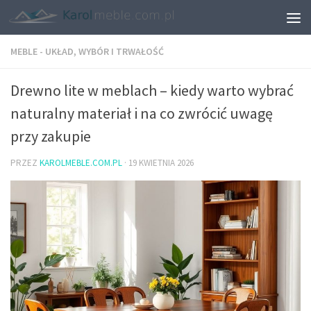
MEBLE - UKŁAD, WYBÓR I TRWAŁOŚĆ
Drewno lite w meblach – kiedy warto wybrać
naturalny materiał i na co zwrócić uwagę
przy zakupie
PRZEZ
KAROLMEBLE.COM.PL
·
19 KWIETNIA 2026