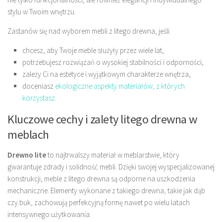
stylu w Twoim wnętrzu.
Zastanów się nad wyborem mebli z litego drewna, jeśli:
chcesz, aby Twoje meble służyły przez wiele lat,
potrzebujesz rozwiązań o wysokiej stabilności i odporności,
zależy Ci na estetyce i wyjątkowym charakterze wnętrza,
doceniasz
ekologiczne aspekty materiałów, z których
korzystasz
.
Kluczowe cechy i zalety litego drewna w
meblach
Drewno lite
to najtrwalszy materiał w meblarstwie, który
gwarantuje zdrady i solidność mebli. Dzięki swojej wyspecjalizowanej
konstrukcji, meble z litego drewna są odporne na uszkodzenia
mechaniczne. Elementy wykonane z takiego drewna, takie jak dąb
czy buk, zachowują perfekcyjną formę nawet po wielu latach
intensywnego użytkowania.