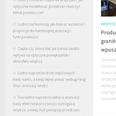
optycznie modelować przestrzeń i tworzyć
klimat pomieszczeń
WNĘTRZE
Lustro nad komodą: jak dobrać wysokość i
proporcje dla harmonijnej aranżacji i
Produ
funkcjonalności
grani
wpusz
Ciepła czy zimna biel: jak barwa światła
wpływa na optyczne powiększenie i
Zlewozm
atmosferę wnętrza
kuchenne
nowoczes
Lustro naprzeciw drzwi wejściowych –
swojej el
kiedy warto, a kiedy lepiej unikać według Feng
atrakcyj
Shui i aranżacji wnętrz
współgra
Dwa lustra naprzeciw siebie w aranżacji:
uszkodzen
kiedy efekt nieskończoności wzbogaca
wnętrze, a kiedy myli percepcję przestrzeni