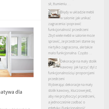
sił, tłumieniu …
Błędy w układzie mebli
w salonie: jak unikać
zagracenia i poprawić
funkcjonalność przestrzeni
Zbyt wiele mebli w salonie może
sprawić, że przestrzeń stanie się
nie tylko zagracona, ale także
mało funkcjonalna. Często …
Dekoracje na mały stolik
kawowy: jak łączyć styl z
funkcjonalnością i proporcjami
przestrzeni
Wybierając dekoracje na mały
stolik kawowy, kluczowe jest,
natywa dla
aby nie przytłoczyć przestrzeni,
a jednocześnie zadbać o
estetykę i funkcjonalność. …