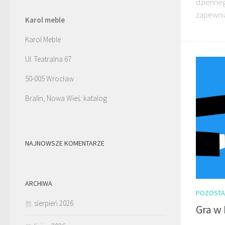
dzienneg
zapewniaj
Karol meble
Karol Meble
Ul. Teatralna 67
50-005 Wrocław
Bralin, Nowa Wieś: katalog
NAJNOWSZE KOMENTARZE
ARCHIWA
POZOSTA
sierpień 2026
Gra w 