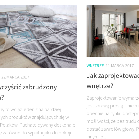
WNĘTRZE
11 MARCA 2017
Jak zaprojektow
22 MARCA 2017
wnętrze?
yczyścić zabrudzony
n?
Zaprojektowanie wymarz
jest sprawą prostą – nie m
ny to wciąż jeden z najbardziej
obecnie na rynku dostępny
ych produktów znajdujących się w
możliwości, że bez trudu
Polaków. Puchate dywany doskonale
dostać zawrotów głowy. P
ę zarówno do sypialni jak i do pokoju
innymi o...