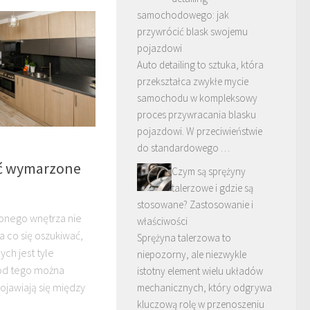
samochodowego: jak
przywrócić blask swojemu
pojazdowi
Auto detailing to sztuka, która
przekształca zwykłe mycie
samochodu w kompleksowy
proces przywracania blasku
pojazdowi. W przeciwieństwie
do standardowego …
ać wymarzone
Czym są sprężyny
talerzowe i gdzie są
stosowane? Zastosowanie i
onego wnętrza nie
właściwości
a co się oszukiwać,
Sprężyna talerzowa to
ch jest tyle
niepozorny, ale niezwykle
 od tego można
istotny element wielu układów
ojawiają się między
mechanicznych, który odgrywa
kluczową rolę w przenoszeniu