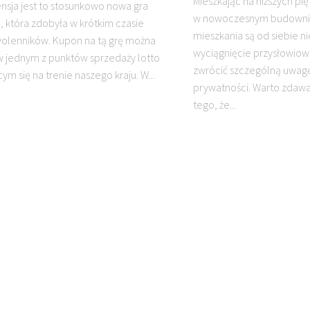
Mieszkając na niższych pi
ensja jest to stosunkowo nowa gra
w nowoczesnym budownic
, która zdobyła w krótkim czasie
mieszkania są od siebie n
olenników. Kupon na tą grę można
wyciągnięcie przysłowiowe
w jednym z punktów sprzedaży lotto
zwrócić szczególną uwagę
ym się na trenie naszego kraju. W...
prywatności. Warto zdawa
tego, że...