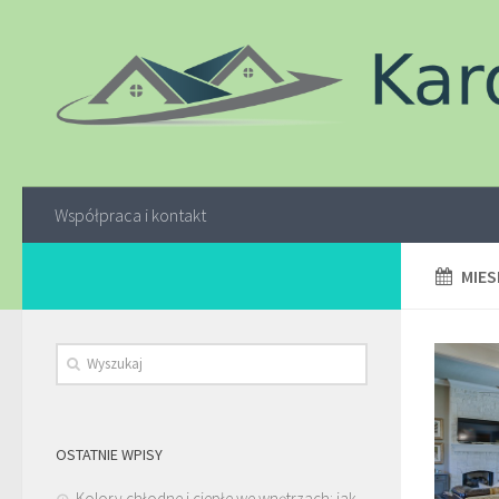
Współpraca i kontakt
MIES
OSTATNIE WPISY
Kolory chłodne i ciepłe we wnętrzach: jak