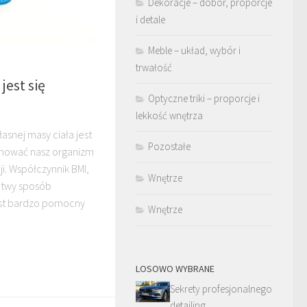
Dekoracje – dobór, proporcje
i detale
Meble – układ, wybór i
trwałość
jest się
Optyczne triki – proporcje i
lekkość wnętrza
snej masy ciała jest
Pozostałe
chować nasz organizm
ji. Współczynnik BMI,
Wnętrze
łatwy sposób
est bardzo pomocny
Wnętrze
LOSOWO WYBRANE
Sekrety profesjonalnego
detailing