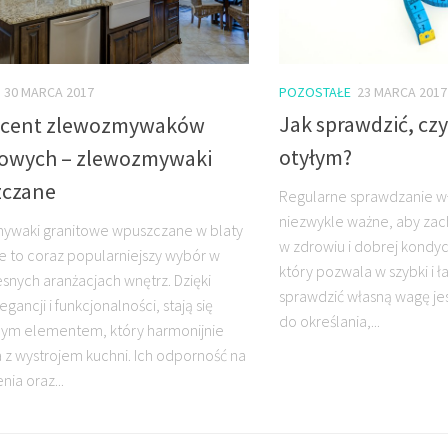
POZOSTAŁE
23 MARCA 2017
30 MARCA 2017
Jak sprawdzić, czy 
cent zlewozmywaków
otyłym?
towych – zlewozmywaki
czane
Regularne sprawdzanie wła
niezwykle ważne, aby za
ywaki granitowe wpuszczane w blaty
w zdrowiu i dobrej kondyc
 to coraz popularniejszy wybór w
który pozwala w szybki i 
nych aranżacjach wnętrz. Dzięki
sprawdzić własną wagę j
egancji i funkcjonalności, stają się
do określania,...
nym elementem, który harmonijnie
 z wystrojem kuchni. Ich odporność na
ia oraz...