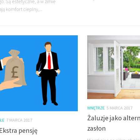
o. Są estetyczne, a w zimie
ą komfort cieplny,...
WNĘTRZE
5 MARCA 2017
Żaluzje jako alter
ŁE
7 MARCA 2017
zasłon
Ekstra pensję