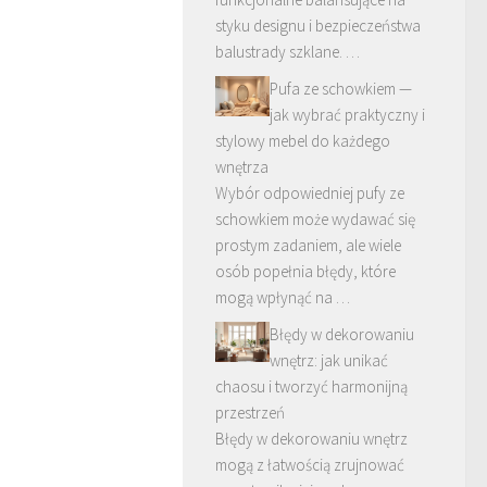
styku designu i bezpieczeństwa
balustrady szklane. …
Pufa ze schowkiem —
jak wybrać praktyczny i
stylowy mebel do każdego
wnętrza
Wybór odpowiedniej pufy ze
schowkiem może wydawać się
prostym zadaniem, ale wiele
osób popełnia błędy, które
mogą wpłynąć na …
Błędy w dekorowaniu
wnętrz: jak unikać
chaosu i tworzyć harmonijną
przestrzeń
Błędy w dekorowaniu wnętrz
mogą z łatwością zrujnować