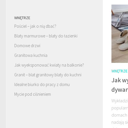
WNĘTRZE
Pościel – jak o nią dbać?
Blaty marmurowe – blaty do łazienki
Domowe drzwi
Granitowa kuchnia
Jak wyeksponować kwiaty na balkonie?
WNĘTRZE
Granit – blat granitowy:blaty do kuchni
Jak w
Idealne biurko do pracy z domu
dywa
Mycie pod ciśnieniem
Wykładzi
popularn
domach 
nadają si