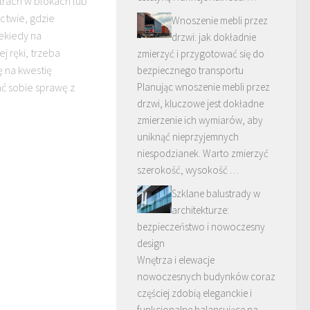
ętrach w blokach lub
twie, gdzie
Wnoszenie mebli przez
iekiedy na
drzwi: jak dokładnie
j ręki, trzeba
zmierzyć i przygotować się do
 na kwestię
bezpiecznego transportu
Planując wnoszenie mebli przez
ć sobie sprawę z
drzwi, kluczowe jest dokładne
zmierzenie ich wymiarów, aby
uniknąć nieprzyjemnych
niespodzianek. Warto zmierzyć
szerokość, wysokość …
Szklane balustrady w
architekturze:
bezpieczeństwo i nowoczesny
design
Wnętrza i elewacje
nowoczesnych budynków coraz
częściej zdobią eleganckie i
funkcjonalne balansujące na