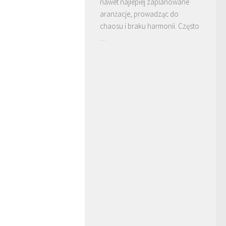
nawet najlepiej zaplanowane
aranżacje, prowadząc do
chaosu i braku harmonii. Często
…