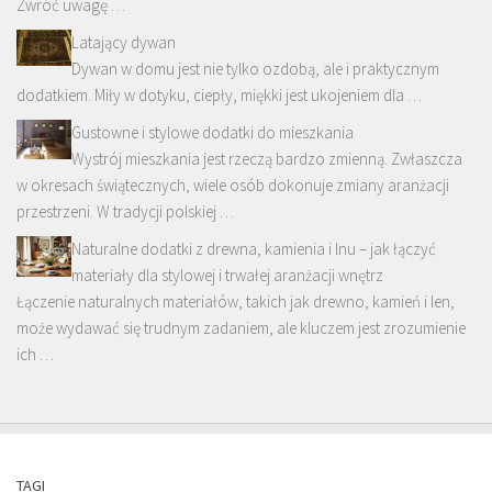
Zwróć uwagę …
Latający dywan
Dywan w domu jest nie tylko ozdobą, ale i praktycznym
dodatkiem. Miły w dotyku, ciepły, miękki jest ukojeniem dla …
Gustowne i stylowe dodatki do mieszkania
Wystrój mieszkania jest rzeczą bardzo zmienną. Zwłaszcza
w okresach świątecznych, wiele osób dokonuje zmiany aranżacji
przestrzeni. W tradycji polskiej …
Naturalne dodatki z drewna, kamienia i lnu – jak łączyć
materiały dla stylowej i trwałej aranżacji wnętrz
Łączenie naturalnych materiałów, takich jak drewno, kamień i len,
może wydawać się trudnym zadaniem, ale kluczem jest zrozumienie
ich …
TAGI