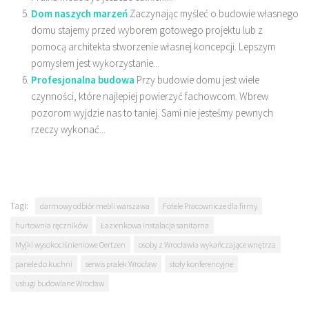
Dom naszych marzeń
Zaczynając myśleć o budowie własnego
domu stajemy przed wyborem gotowego projektu lub z
pomocą architekta stworzenie własnej koncepcji. Lepszym
pomysłem jest wykorzystanie...
Profesjonalna budowa
Przy budowie domu jest wiele
czynności, które najlepiej powierzyć fachowcom. Wbrew
pozorom wyjdzie nas to taniej. Sami nie jesteśmy pewnych
rzeczy wykonać...
Tagi:
darmowy odbiór mebli warszawa
Fotele Pracownicze dla firmy
hurtownia ręczników
Łazienkowa instalacja sanitarna
Myjki wysokociśnieniowe Oertzen
osoby z Wrocławia wykańczające wnętrza
panele do kuchni
serwis pralek Wrocław
stoły konferencyjne
usługi budowlane Wrocław