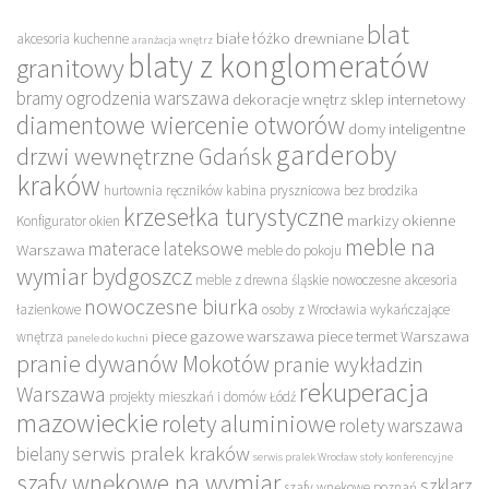
blat
białe łóżko drewniane
akcesoria kuchenne
aranżacja wnętrz
blaty z konglomeratów
granitowy
bramy ogrodzenia warszawa
dekoracje wnętrz sklep internetowy
diamentowe wiercenie otworów
domy inteligentne
garderoby
drzwi wewnętrzne Gdańsk
kraków
hurtownia ręczników
kabina prysznicowa bez brodzika
krzesełka turystyczne
markizy okienne
Konfigurator okien
meble na
materace lateksowe
Warszawa
meble do pokoju
wymiar bydgoszcz
meble z drewna śląskie
nowoczesne akcesoria
nowoczesne biurka
łazienkowe
osoby z Wrocławia wykańczające
piece gazowe warszawa
piece termet Warszawa
wnętrza
panele do kuchni
pranie dywanów Mokotów
pranie wykładzin
rekuperacja
Warszawa
projekty mieszkań i domów Łódź
mazowieckie
rolety aluminiowe
rolety warszawa
serwis pralek kraków
bielany
serwis pralek Wrocław
stoły konferencyjne
szafy wnękowe na wymiar
szklarz
szafy wnękowe poznań