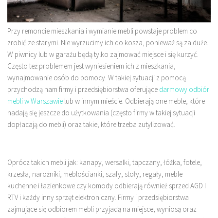
Przy remoncie mieszkania i wymianie mebli powstaje problem co
zrobić ze starymi. Nie wyrzucimy ich do kosza, ponieważ są za duże.
W piwnicy lub w garażu będą tylko zajmować miejsce i się kurzyć.
Często też problemem jest wyniesieniem ich z mieszkania,
wynajmowanie osób do pomocy. W takiej sytuacji z pomocą
przychodzą nam firmy i przedsiębiorstwa oferujące
darmowy odbiór
mebli w Warszawie
lub w innym mieście. Odbierają one meble, które
nadają się jeszcze do użytkowania (często firmy w takiej sytuacji
dopłacają do mebli) oraz takie, które trzeba zutylizować.
Oprócz takich mebli jak: kanapy, wersalki, tapczany, łóżka, fotele,
krzesła, narożniki, meblościanki, szafy, stoły, regały, meble
kuchenne i łazienkowe czy komody odbierają również sprzed AGD I
RTV i każdy inny sprzęt elektroniczny. Firmy i przedsiębiorstwa
zajmujące się odbiorem mebli przyjadą na miejsce, wyniosą oraz