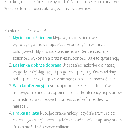
zapakują meble, które chcemy oddać. Nie musimy się o nic martwić.
Wszelkie formalności załatwią za nas pracownicy.
Zainteresuje Cię również:
Mycie pod ciśnieniem
Myjki wysokociśnieniowe
wykorzystywane są najczęściej w przemyśle i w firmach
usługowych. Myjki wysokociśnieniowe Oertzen cechuje
solidność wykonania oraz niezawodność. Daje to gwarancję...
Łazienka dobrze dobrana
Urządzając łazienkę dla naszej
wygody lepiej sięgnąć już po gotowe projekty. Oszczędzimy
sobie problemy, że sprzęty nie będą do siebie pasować, nie...
Sala konferencyjna
Aranżując pomieszczenia do celów
firmowych nie można zapomnieć o sali konferencyjnej. Stanowi
ona jedno z ważniejszych pomieszczeń w firmie. Jest to
miejsce...
Pralka na lata
Kupując pralkę należy liczyć się z tym, że po
okresie gwarancji trzeba będzie szukać serwisu naprawy pralek.
Pralka może być jeszcze całkiem...