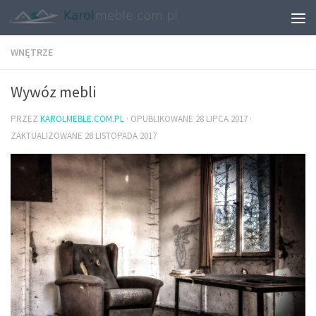
WNĘTRZE
Wywóz mebli
PRZEZ
KAROLMEBLE.COM.PL
· OPUBLIKOWANE
28 LIPCA 2017
·
ZAKTUALIZOWANE
28 LISTOPADA 2017