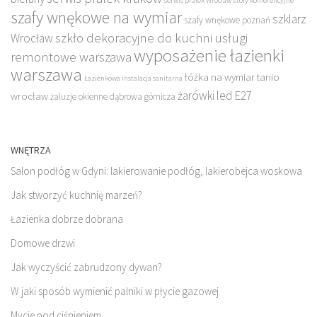
serwis pralek Wrocław
stoły konferencyjne
szafy wnękowe na wymiar
szklarz
szafy wnękowe poznań
szkło dekoracyjne do kuchni
usługi
Wrocław
wyposażenie łazienki
remontowe warszawa
warszawa
łóżka na wymiar tanio
Łazienkowa instalacja sanitarna
żarówki led E27
wrocław
żaluzje okienne dąbrowa górnicza
WNĘTRZA
Salon podłóg w Gdyni: lakierowanie podłóg, lakierobejca woskowa
Jak stworzyć kuchnię marzeń?
Łazienka dobrze dobrana
Domowe drzwi
Jak wyczyścić zabrudzony dywan?
W jaki sposób wymienić palniki w płycie gazowej
Mycie pod ciśnieniem