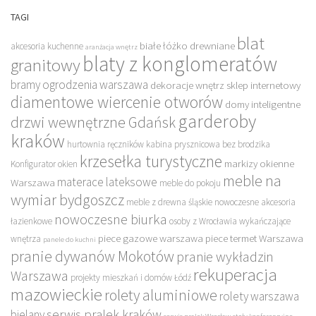
TAGI
blat
białe łóżko drewniane
akcesoria kuchenne
aranżacja wnętrz
blaty z konglomeratów
granitowy
bramy ogrodzenia warszawa
dekoracje wnętrz sklep internetowy
diamentowe wiercenie otworów
domy inteligentne
garderoby
drzwi wewnętrzne Gdańsk
kraków
hurtownia ręczników
kabina prysznicowa bez brodzika
krzesełka turystyczne
markizy okienne
Konfigurator okien
meble na
materace lateksowe
Warszawa
meble do pokoju
wymiar bydgoszcz
meble z drewna śląskie
nowoczesne akcesoria
nowoczesne biurka
łazienkowe
osoby z Wrocławia wykańczające
piece gazowe warszawa
piece termet Warszawa
wnętrza
panele do kuchni
pranie dywanów Mokotów
pranie wykładzin
rekuperacja
Warszawa
projekty mieszkań i domów Łódź
mazowieckie
rolety aluminiowe
rolety warszawa
serwis pralek kraków
bielany