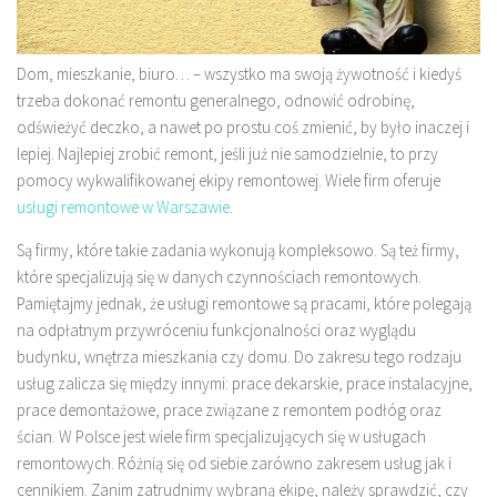
Dom, mieszkanie, biuro… – wszystko ma swoją żywotność i kiedyś
trzeba dokonać remontu generalnego, odnowić odrobinę,
odświeżyć deczko, a nawet po prostu coś zmienić, by było inaczej i
lepiej. Najlepiej zrobić remont, jeśli już nie samodzielnie, to przy
pomocy wykwalifikowanej ekipy remontowej. Wiele firm oferuje
usługi remontowe w Warszawie
.
Są firmy, które takie zadania wykonują kompleksowo. Są też firmy,
które specjalizują się w danych czynnościach remontowych.
Pamiętajmy jednak, że usługi remontowe są pracami, które polegają
na odpłatnym przywróceniu funkcjonalności oraz wyglądu
budynku, wnętrza mieszkania czy domu. Do zakresu tego rodzaju
usług zalicza się między innymi: prace dekarskie, prace instalacyjne,
prace demontażowe, prace związane z remontem podłóg oraz
ścian. W Polsce jest wiele firm specjalizujących się w usługach
remontowych. Różnią się od siebie zarówno zakresem usług jak i
cennikiem. Zanim zatrudnimy wybraną ekipę, należy sprawdzić, czy