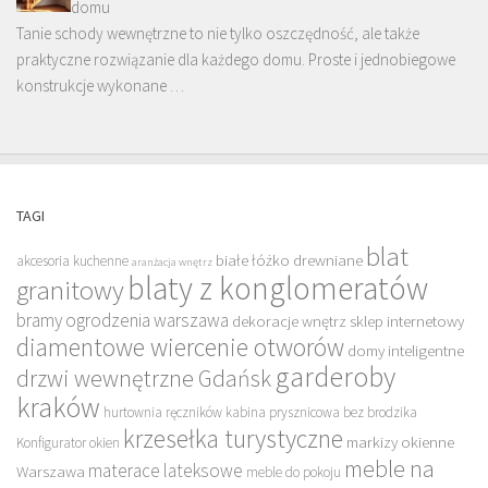
domu
Tanie schody wewnętrzne to nie tylko oszczędność, ale także
praktyczne rozwiązanie dla każdego domu. Proste i jednobiegowe
konstrukcje wykonane …
TAGI
blat
białe łóżko drewniane
akcesoria kuchenne
aranżacja wnętrz
blaty z konglomeratów
granitowy
bramy ogrodzenia warszawa
dekoracje wnętrz sklep internetowy
diamentowe wiercenie otworów
domy inteligentne
garderoby
drzwi wewnętrzne Gdańsk
kraków
hurtownia ręczników
kabina prysznicowa bez brodzika
krzesełka turystyczne
markizy okienne
Konfigurator okien
meble na
materace lateksowe
Warszawa
meble do pokoju