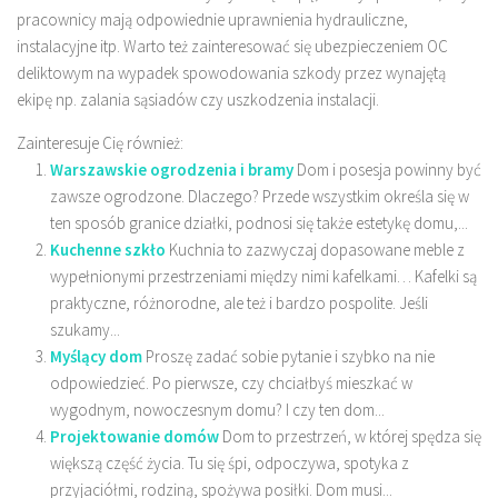
pracownicy mają odpowiednie uprawnienia hydrauliczne,
instalacyjne itp. Warto też zainteresować się ubezpieczeniem OC
deliktowym na wypadek spowodowania szkody przez wynajętą
ekipę np. zalania sąsiadów czy uszkodzenia instalacji.
Zainteresuje Cię również:
Warszawskie ogrodzenia i bramy
Dom i posesja powinny być
zawsze ogrodzone. Dlaczego? Przede wszystkim określa się w
ten sposób granice działki, podnosi się także estetykę domu,...
Kuchenne szkło
Kuchnia to zazwyczaj dopasowane meble z
wypełnionymi przestrzeniami między nimi kafelkami… Kafelki są
praktyczne, różnorodne, ale też i bardzo pospolite. Jeśli
szukamy...
Myślący dom
Proszę zadać sobie pytanie i szybko na nie
odpowiedzieć. Po pierwsze, czy chciałbyś mieszkać w
wygodnym, nowoczesnym domu? I czy ten dom...
Projektowanie domów
Dom to przestrzeń, w której spędza się
większą część życia. Tu się śpi, odpoczywa, spotyka z
przyjaciółmi, rodziną, spożywa posiłki. Dom musi...