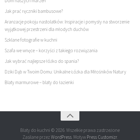
Dom naszych marzeń
Jak prać ręczniki bambusowe?
Aranżacje pokoju nastolatków: Inspiracje i pomysły na stworzenie
wyjątkowej przestrzeni dla młodych duchów
Szklane fotografie w kuchni
Szafa we wnęce – korzyści z takiego rozwiązania
Jak wybrać najlepsze łóżko do spania?
Dziki Dąb w Twoim Domu: Unikalne Łóżka dla Miłośników Natury
Blaty marmurowe – blaty do łazienki
Blaty do kuchni © 2026. Wszelkie prawa zastrzeżone
Zasilane przez
WordPress
. Motyw
Press Customizr
.