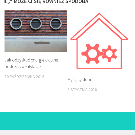
MOŻE CI SIĘ RÓWNIEŻ SPODOBA
Jak odzyskać energię cieplną
podczas wentylacji?
30 PAŹDZIERNIKA 2016
Myślący dom
3 STYCZNIA 2018