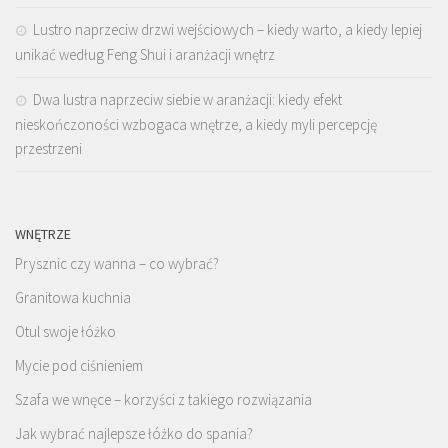
Lustro naprzeciw drzwi wejściowych – kiedy warto, a kiedy lepiej
unikać według Feng Shui i aranżacji wnętrz
Dwa lustra naprzeciw siebie w aranżacji: kiedy efekt
nieskończoności wzbogaca wnętrze, a kiedy myli percepcję
przestrzeni
WNĘTRZE
Prysznic czy wanna – co wybrać?
Granitowa kuchnia
Otul swoje łóżko
Mycie pod ciśnieniem
Szafa we wnęce – korzyści z takiego rozwiązania
Jak wybrać najlepsze łóżko do spania?