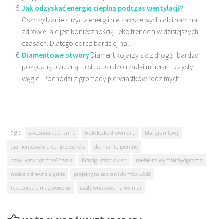
Jak odzyskać energię cieplną podczas wentylacji?
Oszczędzanie zużycia energii nie zawsze wychodzi nam na
zdrowie, ale jest koniecznością i eko trendem w dzisiejszych
czasach. Dlatego coraz bardziej na...
Diamentowe otwory
Diament kojarzy się z drogą i bardzo
pożądaną biżuterią. Jest to bardzo rzadki minerał – czysty
węgiel. Pochodzi z gromady pierwiastków rodzimych....
Tagi:
akcesoria kuchenne
białe łóżko drewniane
blat granitowy
diamentowe wiercenie otworów
domy inteligentne
drzwi wewnętrzne Gdańsk
Konfigurator okien
meble na wymiar bydgoszcz
meble z drewna śląskie
projekty mieszkań i domów Łódź
rekuperacja mazowieckie
szafy wnękowe na wymiar