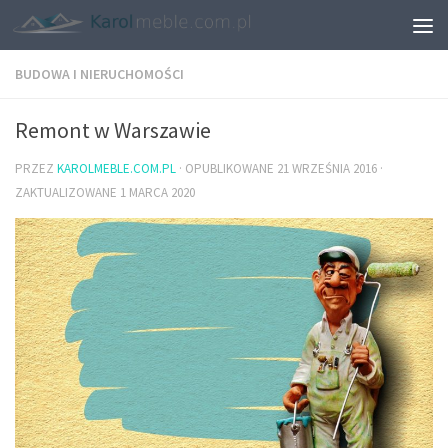
BUDOWA I NIERUCHOMOŚCI
Remont w Warszawie
PRZEZ
KAROLMEBLE.COM.PL
· OPUBLIKOWANE
21 WRZEŚNIA 2016
·
ZAKTUALIZOWANE
1 MARCA 2020