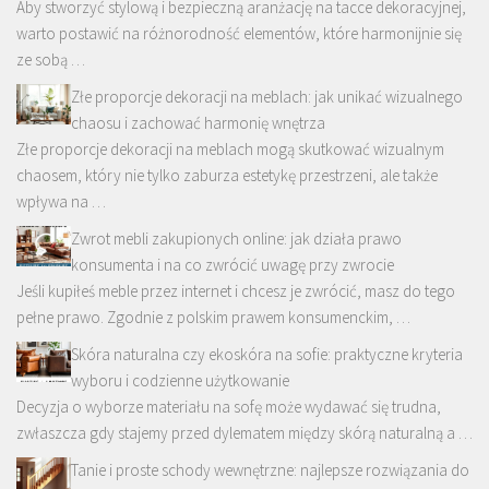
Aby stworzyć stylową i bezpieczną aranżację na tacce dekoracyjnej,
warto postawić na różnorodność elementów, które harmonijnie się
ze sobą …
Złe proporcje dekoracji na meblach: jak unikać wizualnego
chaosu i zachować harmonię wnętrza
Złe proporcje dekoracji na meblach mogą skutkować wizualnym
chaosem, który nie tylko zaburza estetykę przestrzeni, ale także
wpływa na …
Zwrot mebli zakupionych online: jak działa prawo
konsumenta i na co zwrócić uwagę przy zwrocie
Jeśli kupiłeś meble przez internet i chcesz je zwrócić, masz do tego
pełne prawo. Zgodnie z polskim prawem konsumenckim, …
Skóra naturalna czy ekoskóra na sofie: praktyczne kryteria
wyboru i codzienne użytkowanie
Decyzja o wyborze materiału na sofę może wydawać się trudna,
zwłaszcza gdy stajemy przed dylematem między skórą naturalną a …
Tanie i proste schody wewnętrzne: najlepsze rozwiązania do