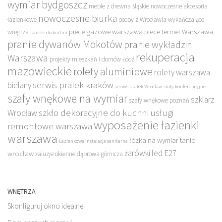
wymiar bydgoszcz
meble z drewna śląskie
nowoczesne akcesoria
nowoczesne biurka
łazienkowe
osoby z Wrocławia wykańczające
piece gazowe warszawa
piece termet Warszawa
wnętrza
panele do kuchni
pranie dywanów Mokotów
pranie wykładzin
rekuperacja
Warszawa
projekty mieszkań i domów Łódź
mazowieckie
rolety aluminiowe
rolety warszawa
serwis pralek kraków
bielany
serwis pralek Wrocław
stoły konferencyjne
szafy wnękowe na wymiar
szklarz
szafy wnękowe poznań
szkło dekoracyjne do kuchni
usługi
Wrocław
wyposażenie łazienki
remontowe warszawa
warszawa
łóżka na wymiar tanio
Łazienkowa instalacja sanitarna
żarówki led E27
wrocław
żaluzje okienne dąbrowa górnicza
WNĘTRZA
Skonfiguruj okno idealne