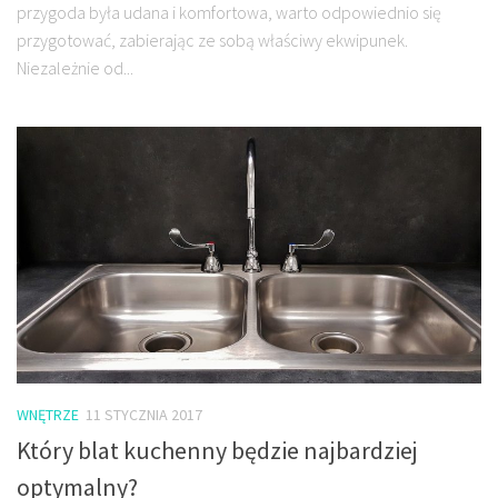
przygoda była udana i komfortowa, warto odpowiednio się
przygotować, zabierając ze sobą właściwy ekwipunek.
Niezależnie od...
WNĘTRZE
11 STYCZNIA 2017
Który blat kuchenny będzie najbardziej
optymalny?