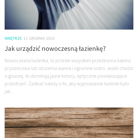
WNĘTRZE
11 GRUDNIA 2016
Jak urządzić nowoczesną łazienkę?
Nowoczesna łazienka, to przede wszystkim przestronna kabina
prysznicowa lub obszerna wanna i ogromne lustro. Jeżeli chodzi
o glazurę, to dominują jasne kolory, optycznie powiększające
przestrzeń. Zadbać należy o to, aby wyposażenie łazienki było
jak...