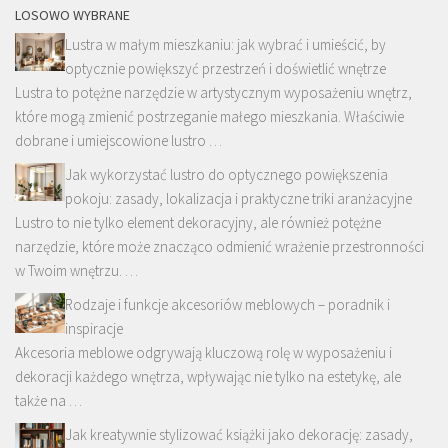
LOSOWO WYBRANE
Lustra w małym mieszkaniu: jak wybrać i umieścić, by
optycznie powiększyć przestrzeń i doświetlić wnętrze
Lustra to potężne narzędzie w artystycznym wyposażeniu wnętrz,
które mogą zmienić postrzeganie małego mieszkania. Właściwie
dobrane i umiejscowione lustro …
Jak wykorzystać lustro do optycznego powiększenia
pokoju: zasady, lokalizacja i praktyczne triki aranżacyjne
Lustro to nie tylko element dekoracyjny, ale również potężne
narzędzie, które może znacząco odmienić wrażenie przestronności
w Twoim wnętrzu. …
Rodzaje i funkcje akcesoriów meblowych – poradnik i
inspiracje
Akcesoria meblowe odgrywają kluczową rolę w wyposażeniu i
dekoracji każdego wnętrza, wpływając nie tylko na estetykę, ale
także na …
Jak kreatywnie stylizować książki jako dekorację: zasady,