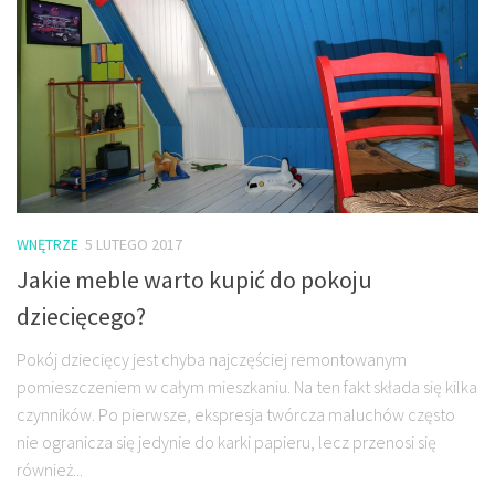
WNĘTRZE
5 LUTEGO 2017
Jakie meble warto kupić do pokoju
dziecięcego?
Pokój dziecięcy jest chyba najczęściej remontowanym
pomieszczeniem w całym mieszkaniu. Na ten fakt składa się kilka
czynników. Po pierwsze, ekspresja twórcza maluchów często
nie ogranicza się jedynie do karki papieru, lecz przenosi się
również...