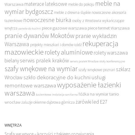
meble na
materace lateksowe
Warszawa
meble do pokoju
wymiar bydgoszcz
meble z drewna śląskie
nowoczesne akcesoria
nowoczesne biurka
łazienkowe
osoby z Wrocławia wykańczające
piece gazowe warszawa
piece termet Warszawa
wnętrza
panele do kuchni
pranie dywanów Mokotów
pranie wykładzin
rekuperacja
Warszawa
projekty mieszkań i domów Łódź
mazowieckie
rolety aluminiowe
rolety warszawa
serwis pralek kraków
bielany
serwis pralek Wrocław
stoły konferencyjne
szafy wnękowe na wymiar
szklarz
szafy wnękowe poznań
szkło dekoracyjne do kuchni
usługi
Wrocław
wyposażenie łazienki
remontowe warszawa
warszawa
łóżka na wymiar tanio
Łazienkowa instalacja sanitarna
żarówki led E27
wrocław
żaluzje okienne dąbrowa górnicza
WNĘTRZA
Szafa we wnęce – korzyści z takiego rozwiązania