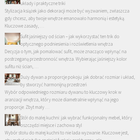
układy i praktyczne triki
Stylizacja książek jako dekoracji może być wyzwaniem, zwłaszcza
gdy chcesz, aby twoje wnętrze emanowało harmonią i estetyką.
Kluczowe zasady, …
Sufit jaśniejszy od ścian – jak wykorzystać ten trik do
optycznego podniesienia i rozświetlenia wnętrza
Decyzja o tym, jak pomalować sufit, może znacząco wpłynąć na
postrzeganą przestronność wnętrza. Wybierając jaśniejszy kolor
sufitu niż ścian, …
Duży dywan a proporcje pokoju: jak dobrać rozmiar i układ,
by stworzyć harmonijną przestrzeń
Wybór odpowiedniego rozmiaru dywanu to kluczowy krok w
aranżacji wnętrza, który może diametralnie wpłynąć na jego
proporcje. Zbyt mały …
Stół do małej kuchni: jak wybrać funkcjonalny mebel, który
oszczędzi miejsce i zachowa styl
Wybór stołu do małej kuchni to nie lada wyzwanie. Kluczowe jest,