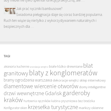
aby mebel nie tylko spełniał funkcję praktyczną, ale …
Jak prać ręczniki bambusowe?
Świadoma pielęgnacja staje się coraz bardziej popularna.
Ruch ten wiąże się nie tylko z wykorzystywaniem naturalnych i
bezpiecznych dla …
TAGI
blat
białe łóżko drewniane
akcesoria kuchenne
aranżacja wnętrz
blaty z konglomeratów
granitowy
bramy ogrodzenia warszawa
dekoracje wnętrz sklep internetowy
diamentowe wiercenie otworów
domy inteligentne
garderoby
drzwi wewnętrzne Gdańsk
kraków
hurtownia ręczników
kabina prysznicowa bez brodzika
krzesełka turystyczne
markizy okienne
Konfigurator okien