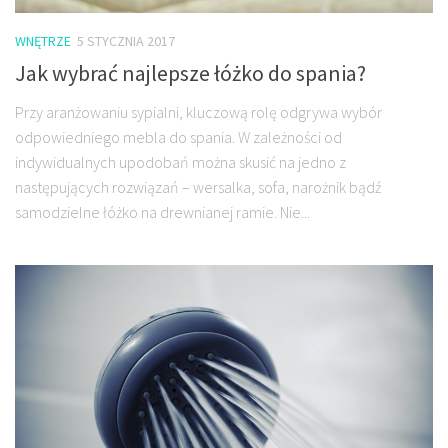
WNĘTRZE
5 STYCZNIA 2017
Jak wybrać najlepsze łóżko do spania?
Przy aranżowaniu sypialni, kluczową rolę odgrywa wybór
odpowiedniego mebla do spania. W zależności od
indywidualnych upodobań można skusić na jedno z
następujących rozwiązań – wersalka, sofa, narożnik bądź
samodzielne łóżko na drewnianej ramie. Nie...