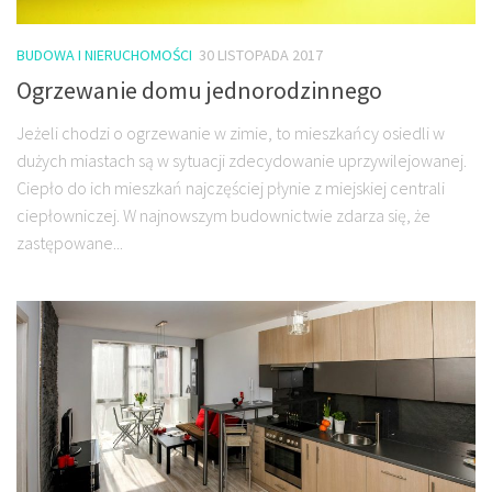
BUDOWA I NIERUCHOMOŚCI
30 LISTOPADA 2017
Ogrzewanie domu jednorodzinnego
Jeżeli chodzi o ogrzewanie w zimie, to mieszkańcy osiedli w
dużych miastach są w sytuacji zdecydowanie uprzywilejowanej.
Ciepło do ich mieszkań najczęściej płynie z miejskiej centrali
ciepłowniczej. W najnowszym budownictwie zdarza się, że
zastępowane...