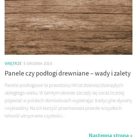
WNĘTRZE
5 GRUDNIA 2016
Panele czy podłogi drewniane – wady i zalety
Panele podłogowe to prawdziwy hit lat dziewięćdziesiątych
ubiegłego wieku. W tamtym okresie zaczęły się coraz liczniej
pojawiać w polskich domostwach wypierając tradycyjne dywany
i wykładziny. Na ich korzyść przemawiała przede wszystkich
łatwość utrzymania czystości...
Następna strona »