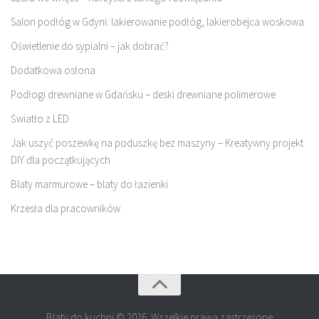
Salon podłóg w Gdyni: lakierowanie podłóg, lakierobejca woskowa
Oświetlenie do sypialni – jak dobrać?
Dodatkowa osłona
Podłogi drewniane w Gdańsku – deski drewniane polimerowe
Światło z LED
Jak uszyć poszewkę na poduszkę bez maszyny – Kreatywny projekt
DIY dla początkujących
Blaty marmurowe – blaty do łazienki
Krzesła dla pracowników
Blaty do kuchni © 2026. Wszelkie prawa zastrzeżone