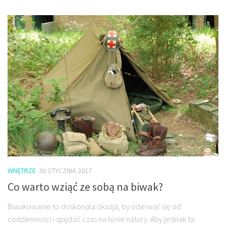
WNĘTRZE
30 STYCZNIA 2017
Co warto wziąć ze sobą na biwak?
Biwakowanie to doskonała okazja, by oderwać się od
codzienności i spędzić czas na łonie natury. Aby jednak ta