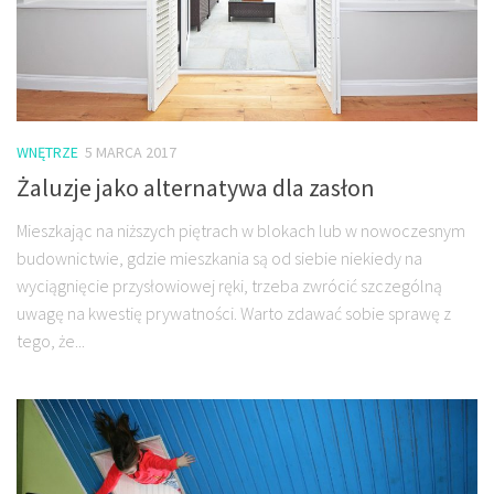
WNĘTRZE
5 MARCA 2017
Żaluzje jako alternatywa dla zasłon
Mieszkając na niższych piętrach w blokach lub w nowoczesnym
budownictwie, gdzie mieszkania są od siebie niekiedy na
wyciągnięcie przysłowiowej ręki, trzeba zwrócić szczególną
uwagę na kwestię prywatności. Warto zdawać sobie sprawę z
tego, że...