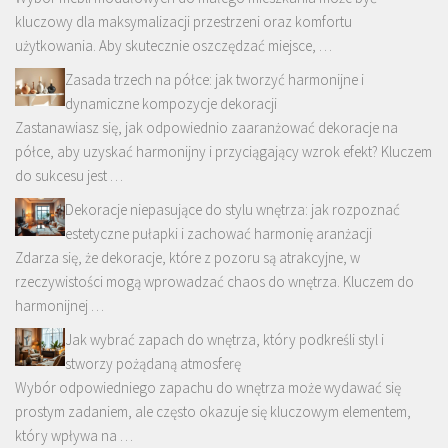
kluczowy dla maksymalizacji przestrzeni oraz komfortu
użytkowania. Aby skutecznie oszczędzać miejsce, …
Zasada trzech na półce: jak tworzyć harmonijne i
dynamiczne kompozycje dekoracji
Zastanawiasz się, jak odpowiednio zaaranżować dekoracje na
półce, aby uzyskać harmonijny i przyciągający wzrok efekt? Kluczem
do sukcesu jest …
Dekoracje niepasujące do stylu wnętrza: jak rozpoznać
estetyczne pułapki i zachować harmonię aranżacji
Zdarza się, że dekoracje, które z pozoru są atrakcyjne, w
rzeczywistości mogą wprowadzać chaos do wnętrza. Kluczem do
harmonijnej …
Jak wybrać zapach do wnętrza, który podkreśli styl i
stworzy pożądaną atmosferę
Wybór odpowiedniego zapachu do wnętrza może wydawać się
prostym zadaniem, ale często okazuje się kluczowym elementem,
który wpływa na …