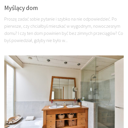
Myślący dom
Proszę zadać sobie pytanie i szybko na nie odpowiedzieć. Po
pierwsze, czy chciałbyś mieszkać w wygodnym, nowoczesnym
domu? I czy ten dom powinien być bez zimnych przeciągów? Co
byś powiedział, gdyby nie było w...