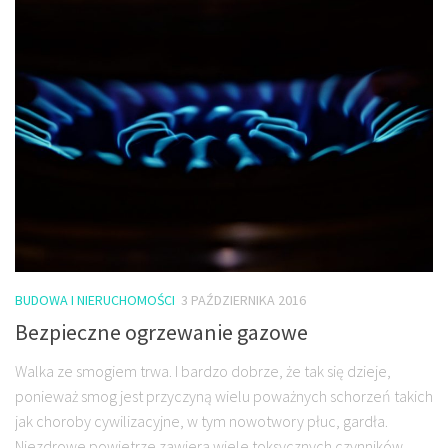
BUDOWA I NIERUCHOMOŚCI
3 PAŹDZIERNIKA 2016
Bezpieczne ogrzewanie gazowe
Walka ze smogiem trwa. I bardzo dobrze, że tak się dzieje,
ponieważ smog jest przyczyną wielu poważnych schorzeń takich
jak choroby cywilizacyjne, w tym nowotwory płuc, gardła.
Niezdrowe powietrze zawiera wiele toksycznych czynników,