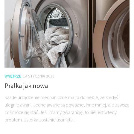
WNĘTRZE
14 STYCZNIA 2018
Pralka jak nowa
Każde urządzenie mechaniczne ma to do siebie, że kiedyś
ulegnie awarii. Jedne awarie są poważne, inne mniej, ale zawsze
coś może się stać. Jeśli mamy gwarancję, to nie jest wtedy
problem. Usterka zostanie usunięta...