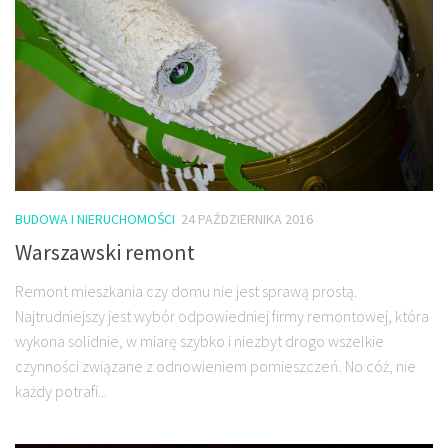
BUDOWA I NIERUCHOMOŚCI
24 PAŹDZIERNIKA 2016
Warszawski remont
Remont mieszkania czy domu nie jest sprawą prostą.
Najtrudniejszy jest wybór odpowiedniej firmy remontowej, która
wykona solidnie, w miarę szybko i niezbyt drogo wszelkie
czynności związane z odnowieniem pomieszczeń. No cóż, nie
każdy potrafi...