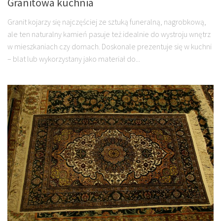
Granitowa kuchnia
Granit kojarzy się najczęściej ze sztuką funeralną, nagrobkową,
ale ten naturalny kamień pasuje też idealnie do wystroju wnętrz
w mieszkaniach czy domach. Doskonale prezentuje się w kuchni
– blat lub wykorzystany jako materiał do...