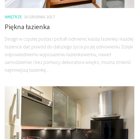
WNĘTRZE
30 GRUDNIA 2017
Piękna łazienka
Design w czystej postaci potrafi odmienić każdą łazienkę i każdej
łazience dać powód do dalszego życia po jej odnowieniu. Dzięki
odpowiedniemu wyposażeniu łazienkowemu, nawet
samodzielnie i bez pomocy dekoratora wnętrz, można zmienić
najmniejszą łazienkę...