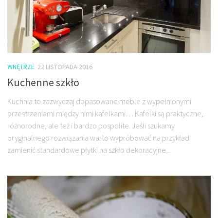
WNĘTRZE
22 LISTOPADA 2016
Kuchenne szkło
Kuchnia to zazwyczaj dopasowane meble z wypełnionymi
przestrzeniami między nimi kafelkami… Kafelki są praktyczne,
różnorodne, ale też i bardzo pospolite. Jeśli szukamy
oryginalnego rozwiązania warto wypróbować na przykład
zamienić standardowe płytki na szkło dekoracyjne...