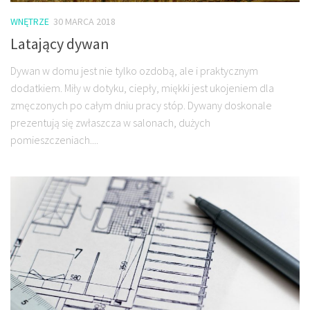
WNĘTRZE
30 MARCA 2018
Latający dywan
Dywan w domu jest nie tylko ozdobą, ale i praktycznym
dodatkiem. Miły w dotyku, ciepły, miękki jest ukojeniem dla
zmęczonych po całym dniu pracy stóp. Dywany doskonale
prezentują się zwłaszcza w salonach, dużych
pomieszczeniach....