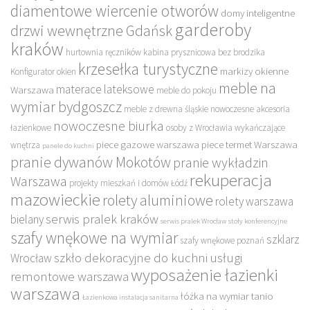
diamentowe wiercenie otworów
domy inteligentne
garderoby
drzwi wewnętrzne Gdańsk
kraków
hurtownia ręczników
kabina prysznicowa bez brodzika
krzesełka turystyczne
markizy okienne
Konfigurator okien
meble na
materace lateksowe
Warszawa
meble do pokoju
wymiar bydgoszcz
meble z drewna śląskie
nowoczesne akcesoria
nowoczesne biurka
łazienkowe
osoby z Wrocławia wykańczające
piece gazowe warszawa
piece termet Warszawa
wnętrza
panele do kuchni
pranie dywanów Mokotów
pranie wykładzin
rekuperacja
Warszawa
projekty mieszkań i domów Łódź
mazowieckie
rolety aluminiowe
rolety warszawa
serwis pralek kraków
bielany
serwis pralek Wrocław
stoły konferencyjne
szafy wnękowe na wymiar
szklarz
szafy wnękowe poznań
szkło dekoracyjne do kuchni
usługi
Wrocław
wyposażenie łazienki
remontowe warszawa
warszawa
łóżka na wymiar tanio
Łazienkowa instalacja sanitarna