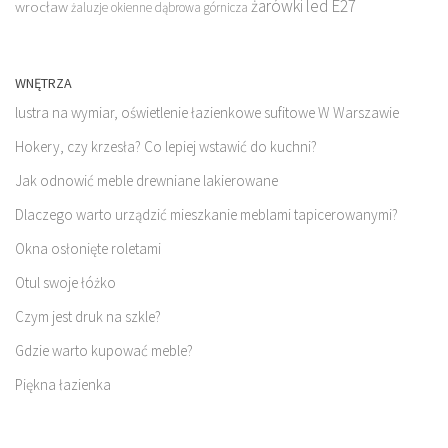
żarówki led E27
wrocław
żaluzje okienne dąbrowa górnicza
WNĘTRZA
lustra na wymiar, oświetlenie łazienkowe sufitowe W Warszawie
Hokery, czy krzesła? Co lepiej wstawić do kuchni?
Jak odnowić meble drewniane lakierowane
Dlaczego warto urządzić mieszkanie meblami tapicerowanymi?
Okna osłonięte roletami
Otul swoje łóżko
Czym jest druk na szkle?
Gdzie warto kupować meble?
Piękna łazienka