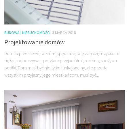
BUDOWA I NIERUCHOMOŚCI
3 MARCA 2018
Projektowanie domów
Dom to przestrzeń, w której spędza się większą część życia. Tu
się śpi, odpoczywa, spotyka z przyjaciółmi, rodziną, spożywa
posiłki. Dom musi być nie tylko funkcjonalny, ale przede
wszystkim przyjazny jego mieszkańcom, musi być...