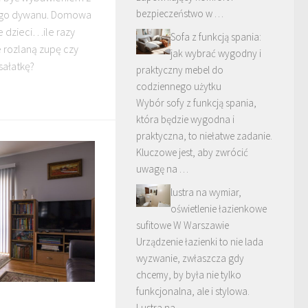
bezpieczeństwo w …
ego dywanu. Domowa
e dzieci…ile razy
Sofa z funkcją spania:
 rozlaną zupę czy
jak wybrać wygodny i
ałatkę?
praktyczny mebel do
codziennego użytku
Wybór sofy z funkcją spania,
która będzie wygodna i
praktyczna, to niełatwe zadanie.
Kluczowe jest, aby zwrócić
uwagę na …
lustra na wymiar,
oświetlenie łazienkowe
sufitowe W Warszawie
Urządzenie łazienki to nie lada
wyzwanie, zwłaszcza gdy
chcemy, by była nie tylko
funkcjonalna, ale i stylowa.
Lustra na …