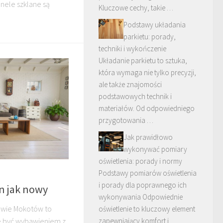
nele szklane są
Kluczowe cechy, takie …
Podstawy układania
parkietu: porady,
techniki i wykończenie
Układanie parkietu to sztuka,
która wymaga nie tylko precyzji,
ale także znajomości
podstawowych technik i
materiałów. Od odpowiedniego
przygotowania …
Jak prawidłowo
wykonywać pomiary
oświetlenia: porady i normy
Podstawy pomiarów oświetlenia
i porady dla poprawnego ich
n jak nowy
wykonywania Odpowiednie
awie Mokotów to
oświetlenie to kluczowy element
zapewniający komfort i
e być wybawieniem z