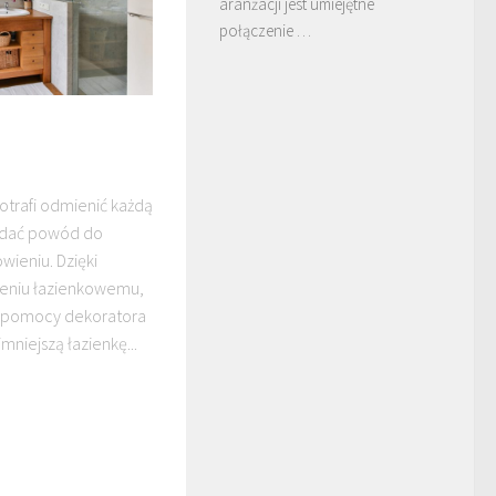
aranżacji jest umiejętne
połączenie …
potrafi odmienić każdą
e dać powód do
wieniu. Dzięki
niu łazienkowemu,
z pomocy dekoratora
mniejszą łazienkę...