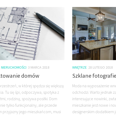
I NIERUCHOMOŚCI
3 MARCA 2018
WNĘTRZE
28 LUTEGO 2018
ktowanie domów
Szklane fotografi
rzestrzeń, w której spędza się większą
Moda na wyposażenie wnęt
ia. Tu się śpi, odpoczywa, spotyka z
odchodzi. Warto jednak 
ółmi, rodziną, spożywa posiłki. Dom
interesujące nowinki, zwł
 nie tylko funkcjonalny, ale przede
mieszkanie jest nowe i n
m przyjazny jego mieszkańcom, musi
designerskim dodatkiem je