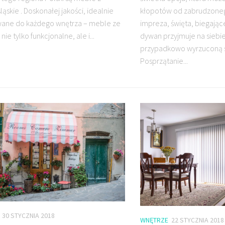
ąskie . Doskonałej jakości, idealnie
kłopotów od zabrudzon
ane do każdego wnętrza – meble ze
impreza, święta, biegając
 nie tylko funkcjonalne, ale i...
dywan przyjmuje na siebie
przypadkowo wyrzuconą s
Posprzątanie...
30 STYCZNIA 2018
WNĘTRZE
22 STYCZNIA 2018