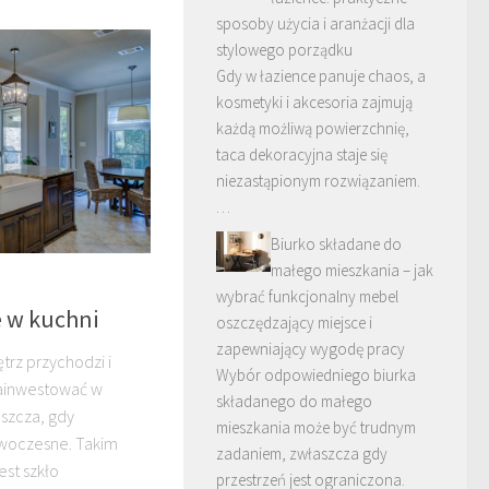
sposoby użycia i aranżacji dla
stylowego porządku
Gdy w łazience panuje chaos, a
kosmetyki i akcesoria zajmują
każdą możliwą powierzchnię,
taca dekoracyjna staje się
niezastąpionym rozwiązaniem.
…
Biurko składane do
małego mieszkania – jak
wybrać funkcjonalny mebel
e w kuchni
oszczędzający miejsce i
zapewniający wygodę pracy
rz przychodzi i
Wybór odpowiedniego biurka
zainwestować w
składanego do małego
aszcza, gdy
mieszkania może być trudnym
owoczesne. Takim
zadaniem, zwłaszcza gdy
st szkło
przestrzeń jest ograniczona.