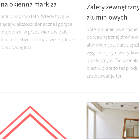
na okienna markiza
Zalety zewnętrzny
aluminiowych
as lubi wiosnę i lato. Wtedy to są w
jącej większości słoneczne i gorące
Rolety aluminiowe znane 
omu jednak, w przeciwieństwie do
po wewnętrznej stronie o
łońce może być też uciążliwe. Podczas
aluminium jest bardziej s
 dni do wnętrza...
wygodniejszym w użytkowa
praktycznym i funkcjonal
plastik, dlatego też prod
zastosować je ten...