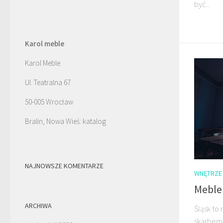
być...
Karol meble
Karol Meble
Ul. Teatralna 67
50-005 Wrocław
Bralin, Nowa Wieś: katalog
NAJNOWSZE KOMENTARZE
WNĘTRZE
Meble
ARCHIWA
Śląsk to
skarbem 