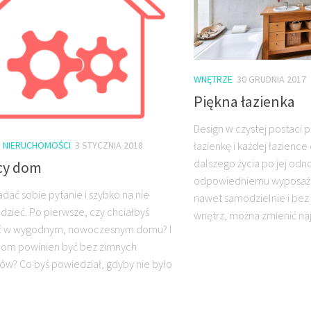
WNĘTRZE
30 GRUDNIA 2017
Piękna łazienka
Design w czystej postaci 
łazienkę i każdej łazienc
I NIERUCHOMOŚCI
3 STYCZNIA 2018
dalszego życia po jej odno
cy dom
odpowiedniemu wyposaże
adać sobie pytanie i szybko na nie
nawet samodzielnie i be
zieć. Po pierwsze, czy chciałbyś
wnętrz, można zmienić naj
ć w wygodnym, nowoczesnym domu? I
dom powinien być bez zimnych
ów? Co byś powiedział, gdyby nie było