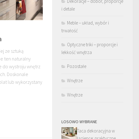
Dekoracje – dobór, proporcje
i detale
Meble – układ, wybór i
trwałość
a
Optyczne triki – proporcje i
iej ze sztuką
lekkość wnętrza
e ten naturalny
e do wystroju wnętrz
Pozostałe
ch. Doskonale
Wnętrze
blat lub wykorzystany
Wnętrze
LOSOWO WYBRANE
Taca dekoracyjna w
łazience: praktyczne