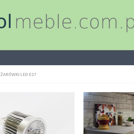
:
ŻARÓWKI LED E27