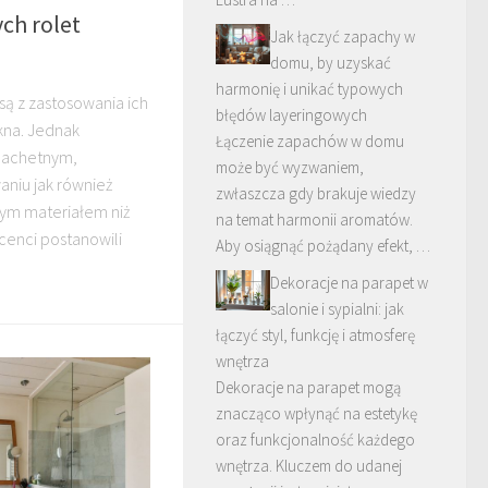
ch rolet
Jak łączyć zapachy w
domu, by uzyskać
harmonię i unikać typowych
są z zastosowania ich
błędów layeringowych
kna. Jednak
Łączenie zapachów w domu
zlachetnym,
może być wyzwaniem,
niu jak również
zwłaszcza gdy brakuje wiedzy
nym materiałem niż
na temat harmonii aromatów.
ucenci postanowili
Aby osiągnąć pożądany efekt, …
Dekoracje na parapet w
salonie i sypialni: jak
łączyć styl, funkcję i atmosferę
wnętrza
Dekoracje na parapet mogą
znacząco wpłynąć na estetykę
oraz funkcjonalność każdego
wnętrza. Kluczem do udanej