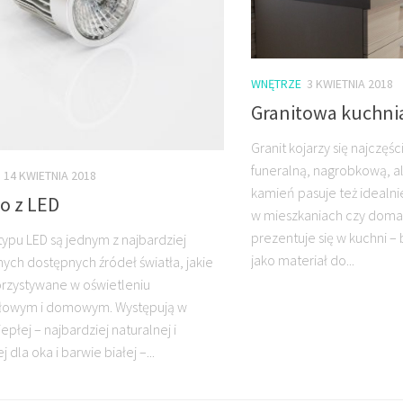
WNĘTRZE
3 KWIETNIA 2018
Granitowa kuchni
Granit kojarzy się najczęśc
funeralną, nagrobkową, al
14 KWIETNIA 2018
kamień pasuje też idealni
o z LED
w mieszkaniach czy doma
prezentuje się w kuchni – 
typu LED są jednym z najbardziej
jako materiał do...
ych dostępnych źródeł światła, jakie
orzystywane w oświetleniu
łowym i domowym. Występują w
epłej – najbardziej naturalnej i
j dla oka i barwie białej –...