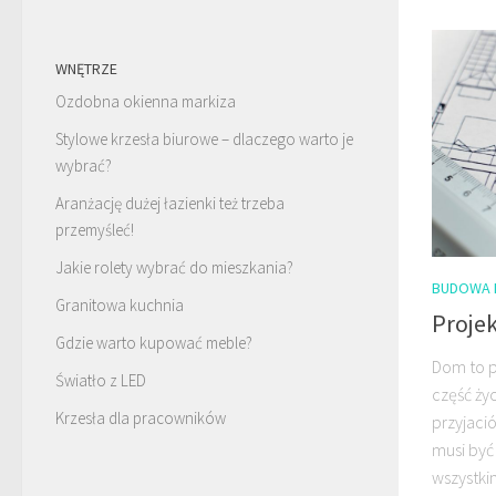
WNĘTRZE
Ozdobna okienna markiza
Stylowe krzesła biurowe – dlaczego warto je
wybrać?
Aranżację dużej łazienki też trzeba
przemyśleć!
Jakie rolety wybrać do mieszkania?
BUDOWA 
Granitowa kuchnia
Proje
Gdzie warto kupować meble?
Dom to p
Światło z LED
część życ
Krzesła dla pracowników
przyjaci
musi być
wszystki