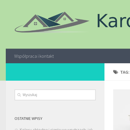
Współpraca i kontakt
TAG
OSTATNIE WPISY
Kolory chłodne i ciepłe we wnętrzach: jak