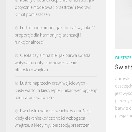
optycznie modelować przestrzeń i tworzyć
klimat pomieszczeń
Lustro nad komodą: jak dobrać wysokość i
proporcje dla harmonijnej aranżacji i
funkcjonalności
Ciepła czy zimna biel: jak barwa światła
WNĘTRZE
wpływa na optyczne powiększenie i
Światł
atmosferę wnętrza
Żarówki 
Lustro naprzeciw drzwi wejściowych –
oszczędn
kiedy warto, a kiedy lepiej unikać według Feng
jest wyk
Shui i aranżacji wnętrz
przemys
barwie ci
Dwa lustra naprzeciw siebie w aranżacji:
przyjazne
kiedy efekt nieskończoności wzbogaca
wnętrze, a kiedy myli percepcję przestrzeni