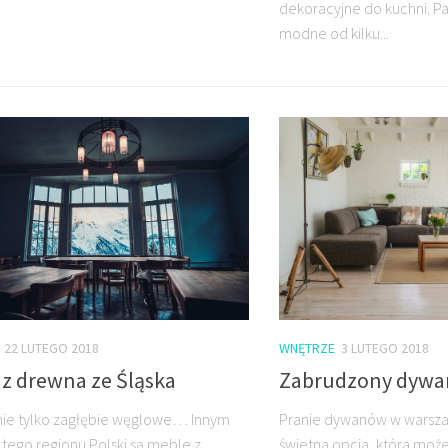
dekoracyjne do kuchni. Pa
modne od kilku...
22 LUTEGO 2018
WNĘTRZE
3 LUTEGO 2018
 z drewna ze Śląska
Zabrudzony dywa
 nie tylko zagłębie węglowe… Innym
Pranie dywanów w warsz
tego regionu Polski są meble z
świetna opcja, która moż