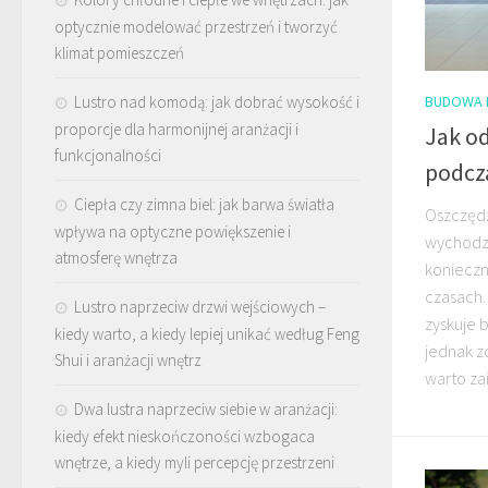
optycznie modelować przestrzeń i tworzyć
klimat pomieszczeń
BUDOWA 
Lustro nad komodą: jak dobrać wysokość i
proporcje dla harmonijnej aranżacji i
Jak od
funkcjonalności
podcza
Ciepła czy zimna biel: jak barwa światła
Oszczędz
wpływa na optyczne powiększenie i
wychodzi
atmosferę wnętrza
konieczn
czasach.
Lustro naprzeciw drzwi wejściowych –
zyskuje
kiedy warto, a kiedy lepiej unikać według Feng
jednak z
Shui i aranżacji wnętrz
warto za
Dwa lustra naprzeciw siebie w aranżacji:
kiedy efekt nieskończoności wzbogaca
wnętrze, a kiedy myli percepcję przestrzeni