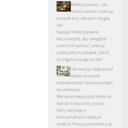
Meble używane — jak
ocenić wartość i uniknąć
pułapek przy zakupie z drugiej
ręki
Kupując meble używane,
kluczowe jest, aby umiejętnie
ocenić ich wartość i uniknąć
potencjalnych pułapek. Zwróć
szczególną uwagę na stan …
Jak mierzyć miejsce pod
meble na wymiar:
dokładne kroki i typowe pułapki
do uniknięcia
Mierzenie miejsca pod meble na
wymiar to kluczowy proces,
który decyduje o
funkcjonalności i estetyce
wnętrza. Precyzyjne pomiary są