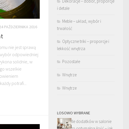
Dekoracje – dobór, proporcje
i detale
Meble – układ, wybór i
24 PAŹDZIERNIKA 2016
trwałość
nt
Optyczne triki – proporcje i
mu nie jest sprawą
lekkość wnętrza
st wybór odpowiedniej
ykona solidnie, w
Pozostałe
ogo wszelkie
Wnętrze
nowieniem
ażdy potrafi...
Wnętrze
LOSOWO WYBRANE
Ile dodatków w salonie
to optymalna ilość – jak