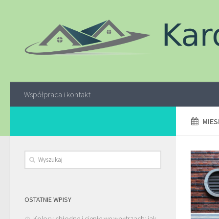
Współpraca i kontakt
MIES
OSTATNIE WPISY
Kolory chłodne i ciepłe we wnętrzach: jak