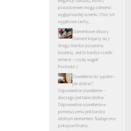
elegancji i luksusu, które z
powodzeniem mogą odmienić
wygląd każdej łazienki. Choć ich
wyjątkowe cechy, …
Diamentowe otwory
Diament kojarzy się z
drogą i bardzo pożądaną
biżuterią. Jest to bardzo rzadki
minerał – czysty węgiel.
Pochodzi z …
Oświetlenie do sypialni –
jak dobrać?
Odpowiednie oświetlenie –
dlaczego jest takie istotne
Odpowiednie oświetlenie w
pomieszczeniu jest bardzo
istotnym elementem. Nadaje ono
pokojowi finalny …