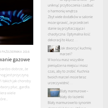
uniknąć przytłoczenia i zadbać
o harmonię wnętrza
Zbyt wiele dodatków w salonie
może sprawić, że przestrzeń
stanie się przytłaczająca i
chaotyczna. Optymalna ilość
dekoracji to klucz …
Jak stworzyć kuchnię
3 PAŹDZIERNIKA 2016
marzeń?
wanie gazowe
W końcu masz wszystkie
pieniądze na miejscu i masz
 bardzo dobrze, że
czas, aby to zrobić. Kuchnia
smog jest przyczyną
twoich marzeń może teraz
 takich jak choroby
urzeczywistnić …
twory płuc, gardła.
Blaty marmurowe –
iera wiele
blaty do łazienki
óre...
Blaty marmurowe to synonim