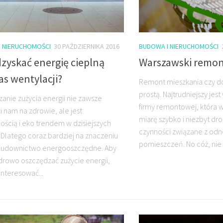
I NIERUCHOMOŚCI
30 PAŹDZIERNIKA 2016
BUDOWA I NIERUCHOMOŚCI
zyskać energię cieplną
Warszawski remo
s wentylacji?
Remont mieszkania czy do
prostą. Najtrudniejszy je
anie zużycia energii nie zawsze
firmy remontowej, która w
 nam na zdrowie, ale jest
miarę szybko i niezbyt dr
ością i eko trendem w dzisiejszych
czynności związane z od
 Dlatego coraz bardziej na znaczeniu
pomieszczeń. No cóż, nie k
 budownictwo energooszczędne. Aby
drowo oszczędzać zużycie energii,
interesować...