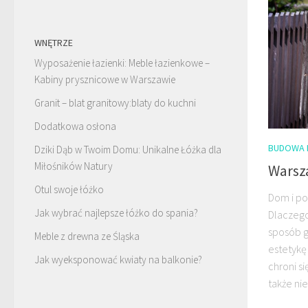
WNĘTRZE
Wyposażenie łazienki: Meble łazienkowe –
Kabiny prysznicowe w Warszawie
Granit – blat granitowy:blaty do kuchni
Dodatkowa osłona
BUDOWA 
Dziki Dąb w Twoim Domu: Unikalne Łóżka dla
Miłośników Natury
Warsz
Otul swoje łóżko
Dom i po
Jak wybrać najlepsze łóżko do spania?
Dlaczego
sposób gr
Meble z drewna ze Śląska
estetykę
Jak wyeksponować kwiaty na balkonie?
chroni si
także ni