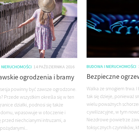
BUDOWA I NIERUCHOMOŚCI
I NIERUCHOMOŚCI
14 PAŹDZIERNIKA 2016
Bezpieczne ogrze
awskie ogrodzenia i bramy
Walka ze smogiem trwa. I
sesja powinny być zawsze ogrodzone.
tak się dzieje, ponieważ 
? Przede wszystkim określa się w ten
wielu poważnych schorzeń
anice działki, podnosi się także
cywilizacyjne, w tym nowo
 domu, wpasowuje w otoczenie i
Niezdrowe powietrze zaw
ę przed niechcianymi intruzami, a
toksycznych czynników, kt
epożądanymi...