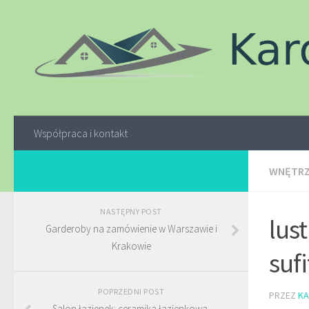
Współpraca i kontakt
WNĘTR
NASTĘPNY POST
lus
Garderoby na zamówienie w Warszawie i
Krakowie
suf
POPRZEDNI POST
PRZEZ
KA
Salon łazienek: ceramika łazienkowa,