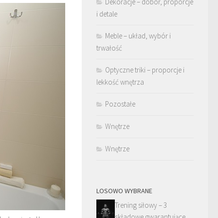
Dekoracje – dobór, proporcje
i detale
Meble – układ, wybór i
trwałość
Optyczne triki – proporcje i
lekkość wnętrza
Pozostałe
Wnętrze
Wnętrze
LOSOWO WYBRANE
Trening siłowy – 3
składowe gwarantujące