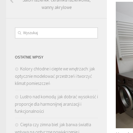
wanny akrylowe
OSTATNIE WPISY
Kolory chłodne i ciepłe we wnętrzach: jak
optycznie modelować przestrzeń i tworzyć
klimat pomieszczeń
Lustro nad komodą: jak dobrać wysokość i
proporcje dla harmonijnej aranżacji i
funkcjonalności
Ciepła czy zimna biel: jak barwa światła
wpływa na optyczne powiększenie i