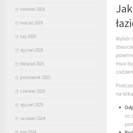
Jak
kwiecień 2026
łaz
marzec 2026
luty 2026
Wybór 
stworze
styczeń 2026
powinno
musi b
listopad 2025
codzien
październik 2025
Podczas
czerwiec 2025
na kilk
styczeń 2025
Odp
co 
wrzesień 2024
pom
Rod
maj 2024