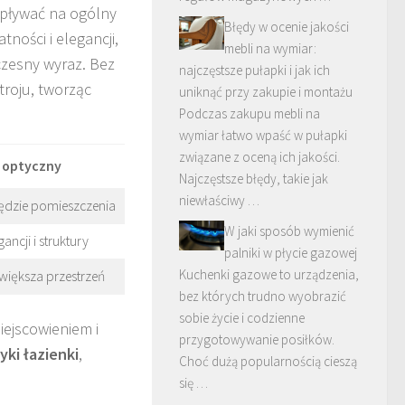
wpływać na ogólny
Błędy w ocenie jakości
ności i elegancji,
mebli na wymiar:
zesny wyraz. Bez
najczęstsze pułapki i jak ich
troju, tworząc
uniknąć przy zakupie i montażu
Podczas zakupu mebli na
wymiar łatwo wpaść w pułapki
związane z oceną ich jakości.
 optyczny
Najczęstsze błędy, takie jak
niewłaściwy …
ędzie pomieszczenia
W jaki sposób wymienić
ancji i struktury
palniki w płycie gazowej
Kuchenki gazowe to urządzenia,
większa przestrzeń
bez których trudno wyobrazić
sobie życie i codzienne
iejscowieniem i
przygotowywanie posiłków.
ki łazienki
,
Choć dużą popularnością cieszą
się …