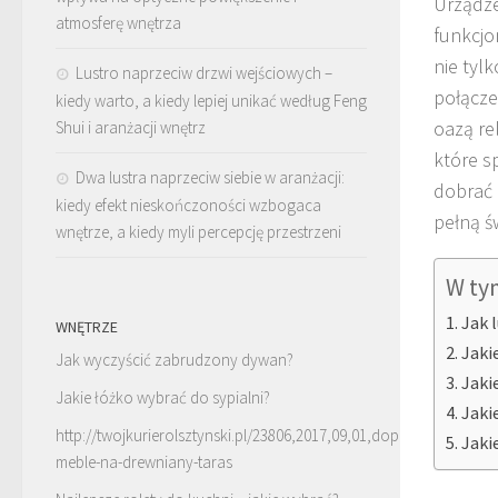
Urządze
atmosferę wnętrza
funkcjo
nie tyl
Lustro naprzeciw drzwi wejściowych –
połącze
kiedy warto, a kiedy lepiej unikać według Feng
oazą re
Shui i aranżacji wnętrz
które sp
Dwa lustra naprzeciw siebie w aranżacji:
dobrać 
kiedy efekt nieskończoności wzbogaca
pełną św
wnętrze, a kiedy myli percepcję przestrzeni
W ty
Jak 
WNĘTRZE
Jaki
Jak wyczyścić zabrudzony dywan?
Jaki
Jakie łóżko wybrać do sypialni?
Jaki
http://twojkurierolsztynski.pl/23806,2017,09,01,dopasowane-
Jaki
meble-na-drewniany-taras