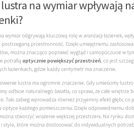
 lustra na wymiar wpływają n
ienki?
na wymiar odgrywają kluczową rolę w aranżacji łazienek, wpł
i postrzeganą przestronność. Dzięki umiejętnemu zastosowan
ów, można znacząco poprawić wygląd i samopoczucie w ty
te potrafią
optycznie powiększyć przestrzeń
, co jest szcze
ych łazienkach, gdzie każdy centymetr ma znaczenie.
owienie lustra ma ogromne znaczenie. Gdy umieścimy lustro
my odbicie naturalnego światła, co sprawi, że całe wnętrze 
sze. Taki zabieg wprowadza również przyjemny efekt głębi, co j
 optyce każdego pomieszczenia. Dzięki odpowiedniemu do
 można stworzyć wrażenie większej przestrzeni. Na rynku do
y i style, które można dostosować do indywidualnych potrzeb i