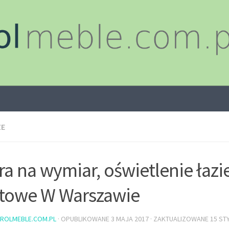
ZE
tra na wymiar, oświetlenie łaz
itowe W Warszawie
ROLMEBLE.COM.PL
· OPUBLIKOWANE
3 MAJA 2017
· ZAKTUALIZOWANE
15 ST