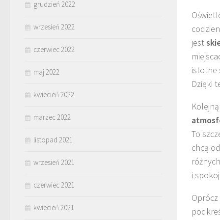
grudzień 2022
Oświetl
wrzesień 2022
codzien
jest
ski
czerwiec 2022
miejscac
istotne
maj 2022
Dzięki t
kwiecień 2022
Kolejną
marzec 2022
atmosf
To szcz
listopad 2021
chcą od
różnych
wrzesień 2021
i spoko
czerwiec 2021
Oprócz 
kwiecień 2021
podkreś