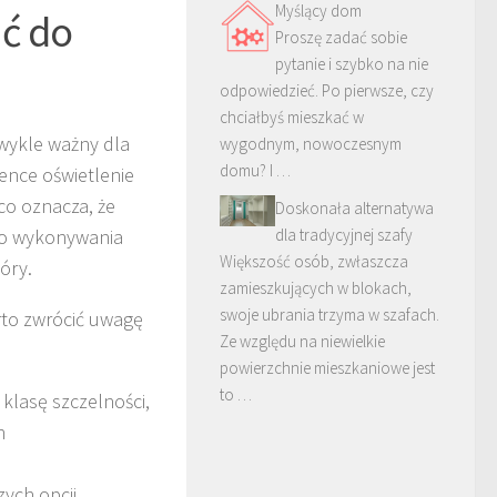
Myślący dom
ać do
Proszę zadać sobie
pytanie i szybko na nie
odpowiedzieć. Po pierwsze, czy
chciałbyś mieszkać w
zwykle ważny dla
wygodnym, nowoczesnym
domu? I …
ience oświetlenie
co oznacza, że
Doskonała alternatywa
do wykonywania
dla tradycyjnej szafy
Większość osób, zwłaszcza
óry.
zamieszkujących w blokach,
swoje ubrania trzyma w szafach.
rto zwrócić uwagę
Ze względu na niewielkie
powierzchnie mieszkaniowe jest
to …
klasę szczelności,
h
ych opcji,