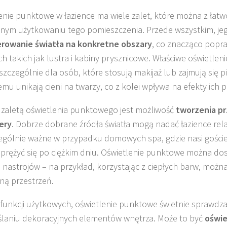
enie punktowe w łazience ma wiele zalet, które można z łatw
nym użytkowaniu tego pomieszczenia. Przede wszystkim, je
erowanie światła na konkretne obszary
, co znacząco popr
h takich jak lustra i kabiny prysznicowe. Właściwe oświetlenie
 szczególnie dla osób, które stosują makijaż lub zajmują się p
emu unikają cieni na twarzy, co z kolei wpływa na efekty ich p
 zaletą oświetlenia punktowego jest możliwość
tworzenia p
ery
. Dobrze dobrane źródła światła mogą nadać łazience rela
ególnie ważne w przypadku domowych spa, gdzie nasi gości
prężyć się po ciężkim dniu. Oświetlenie punktowe można d
 nastrojów – na przykład, korzystając z ciepłych barw, możn
jną przestrzeń.
funkcji użytkowych, oświetlenie punktowe świetnie sprawdza
laniu dekoracyjnych elementów wnętrza. Może to być
oświe