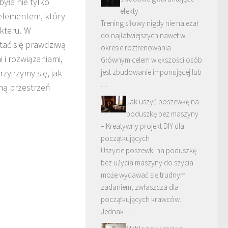
była nie tylko
efekty
 elementem, który
Trening siłowy nigdy nie należał
akteru. W
do najłatwiejszych nawet w
tać się prawdziwą
okresie roztrenowania.
 i rozwiązaniami,
Głównym celem większości osób
zyjrzymy się, jak
jest zbudowanie imponującej lub
…
jną przestrzeń
Jak uszyć poszewkę na
poduszkę bez maszyny
– Kreatywny projekt DIY dla
początkujących
Uszycie poszewki na poduszkę
bez użycia maszyny do szycia
może wydawać się trudnym
zadaniem, zwłaszcza dla
początkujących krawców.
Jednak …