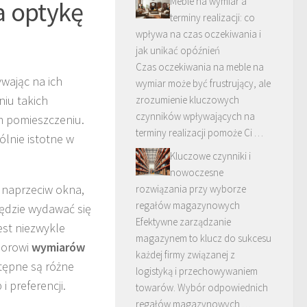
Meble na wymiar a
a optykę
terminy realizacji: co
wpływa na czas oczekiwania i
jak unikać opóźnień
Czas oczekiwania na meble na
ywając na ich
wymiar może być frustrujący, ale
iu takich
zrozumienie kluczowych
czynników wpływających na
m pomieszczeniu.
terminy realizacji pomoże Ci …
gólnie istotne w
Kluczowe czynniki i
nowoczesne
 naprzeciw okna,
rozwiązania przy wyborze
regałów magazynowych
będzie wydawać się
Efektywne zarządzanie
est niezwykle
magazynem to klucz do sukcesu
borowi
wymiarów
każdej firmy związanej z
stępne są różne
logistyką i przechowywaniem
 preferencji.
towarów. Wybór odpowiednich
regałów magazynowych …