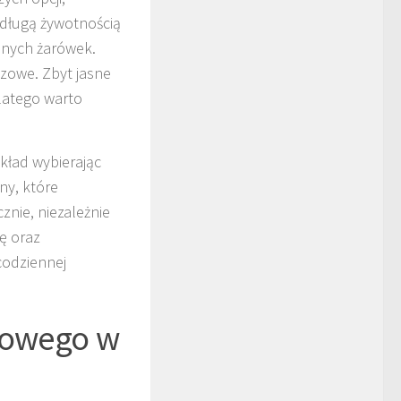
 długą żywotnością
jnych żarówek.
zowe. Zbyt jasne
latego warto
kład wybierając
ony, które
nie, niezależnie
ę oraz
codziennej
ktowego w