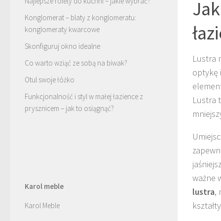
Najlepsze rolety do kuchni – jakie wybrać?
Jak
Konglomerat – blaty z konglomeratu:
łaz
konglomeraty kwarcowe
Skonfiguruj okno idealne
Lustra 
Co warto wziąć ze sobą na biwak?
optykę 
Otul swoje łóżko
element
Funkcjonalność i styl w małej łazience z
Lustra 
prysznicem – jak to osiągnąć?
mniejsz
Umiejsc
zapewni
jaśniej
ważne w
Karol meble
lustra
,
kształt
Karol Meble