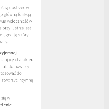
ością dostrzec w
go główną funkcją
awia widoczność w
 przy lustrze jest
ielęgnacją skóry.
racy.
rzyjemnej
ksujący charakter.
e lub domownicy
ostosować do
a stworzyć intymną
 się w
tlenie