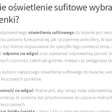
ie oświetlenie sufitowe wybr
ienki?
odpowiedniego
oświetlenia sufitowego
do łazienki jest nie
nia zarówno funkcjonalnej, jak i przyjemnej atmosfery. W łaz
 być dobrze dopasowane do specyfiki tego pomieszczenia, 
yć
odporne na wilgoć
oraz zapewniać odpowiednią jasność 
nych czynności, takich jak golenie, makijaż czy pielęgnacja sk
 wyboru najlepszego oświetlenia sufitowego do łazienki, wa
a kluczowych punktów:
orność na wilgoć:
Ważne jest, aby lampy miały odpowiednią 
oznacza, że powinny być przystosowane do użycia w mokryc
ieszczeniach.
zaj źródła światła:
Lampy LED są obecnie jednymi z najlepsz