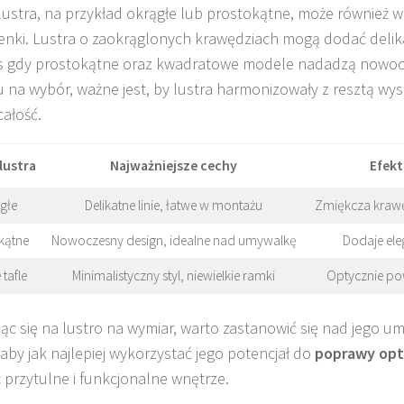
 lustra, na przykład okrągłe lub prostokątne, może również 
zienki. Lustra o zaokrąglonych krawędziach mogą dodać delikat
s gdy prostokątne oraz kwadratowe modele nadadzą nowoc
 na wybór, ważne jest, by lustra harmonizowały z resztą wys
całość.
lustra
Najważniejsze cechy
Efekt
głe
Delikatne linie, łatwe w montażu
Zmiękcza kraw
kątne
Nowoczesny design, idealne nad umywalkę
Dodaje eleg
 tafle
Minimalistyczny styl, niewielkie ramki
Optycznie po
ąc się na lustro na wymiar, warto zastanowić się nad jego um
 aby jak najlepiej wykorzystać jego potencjał do
poprawy opty
 przytulne i funkcjonalne wnętrze.