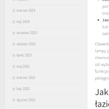
pon
marzec 2024
ora
Jas
luty 2024
lub
wrzesień 2023
zai
Oświetl
sierpień 2023
lampy p
lipiec 2023
równomi
od wybo
maj 2023
funkcjo
pielęgna
marzec 2023
Jak
luty 2023
styczeń 2023
łaz