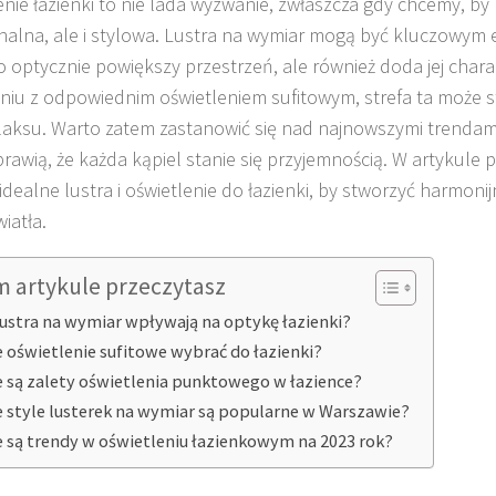
nie łazienki to nie lada wyzwanie, zwłaszcza gdy chcemy, by 
nalna, ale i stylowa. Lustra na wymiar mogą być kluczowym
ko optycznie powiększy przestrzeń, ale również doda jej char
niu z odpowiednim oświetleniem sufitowym, strefa ta może s
laksu. Warto zatem zastanowić się nad najnowszymi trendami
rawią, że każda kąpiel stanie się przyjemnością. W artykule pr
idealne lustra i oświetlenie do łazienki, by stworzyć harmoni
iatła.
m artykule przeczytasz
lustra na wymiar wpływają na optykę łazienki?
e oświetlenie sufitowe wybrać do łazienki?
e są zalety oświetlenia punktowego w łazience?
e style lusterek na wymiar są popularne w Warszawie?
e są trendy w oświetleniu łazienkowym na 2023 rok?