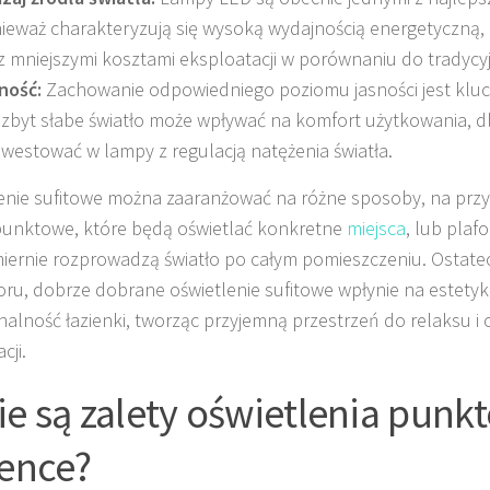
ieważ charakteryzują się wysoką wydajnością energetyczną,
z mniejszymi kosztami eksploatacji w porównaniu do tradycy
ność:
Zachowanie odpowiedniego poziomu jasności jest kluc
 zbyt słabe światło może wpływać na komfort użytkowania, d
nwestować w lampy z regulacją natężenia światła.
enie sufitowe można zaaranżować na różne sposoby, na przy
unktowe, które będą oświetlać konkretne
miejsca
, lub plaf
ernie rozprowadzą światło po całym pomieszczeniu. Ostatecz
ru, dobrze dobrane oświetlenie sufitowe wpłynie na estetyk
nalność łazienki, tworząc przyjemną przestrzeń do relaksu i 
cji.
ie są zalety oświetlenia pun
ience?