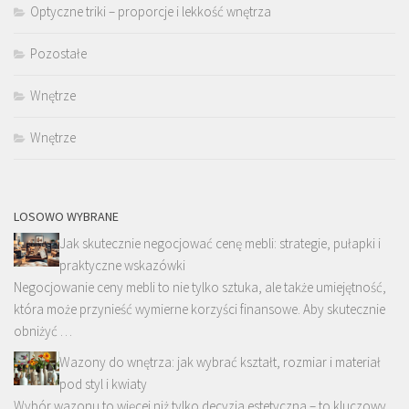
Optyczne triki – proporcje i lekkość wnętrza
Pozostałe
Wnętrze
Wnętrze
LOSOWO WYBRANE
Jak skutecznie negocjować cenę mebli: strategie, pułapki i
praktyczne wskazówki
Negocjowanie ceny mebli to nie tylko sztuka, ale także umiejętność,
która może przynieść wymierne korzyści finansowe. Aby skutecznie
obniżyć …
Wazony do wnętrza: jak wybrać kształt, rozmiar i materiał
pod styl i kwiaty
Wybór wazonu to więcej niż tylko decyzja estetyczna – to kluczowy