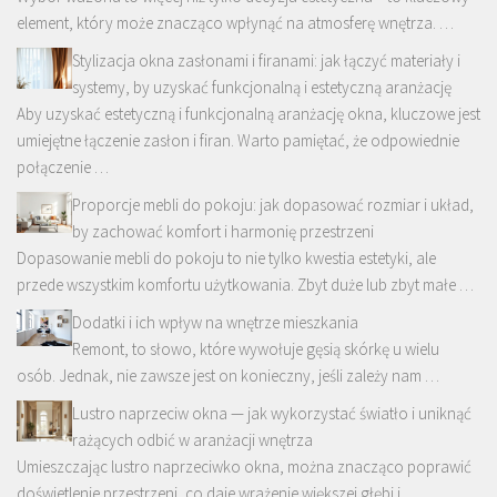
element, który może znacząco wpłynąć na atmosferę wnętrza. …
Stylizacja okna zasłonami i firanami: jak łączyć materiały i
systemy, by uzyskać funkcjonalną i estetyczną aranżację
Aby uzyskać estetyczną i funkcjonalną aranżację okna, kluczowe jest
umiejętne łączenie zasłon i firan. Warto pamiętać, że odpowiednie
połączenie …
Proporcje mebli do pokoju: jak dopasować rozmiar i układ,
by zachować komfort i harmonię przestrzeni
Dopasowanie mebli do pokoju to nie tylko kwestia estetyki, ale
przede wszystkim komfortu użytkowania. Zbyt duże lub zbyt małe …
Dodatki i ich wpływ na wnętrze mieszkania
Remont, to słowo, które wywołuje gęsią skórkę u wielu
osób. Jednak, nie zawsze jest on konieczny, jeśli zależy nam …
Lustro naprzeciw okna — jak wykorzystać światło i uniknąć
rażących odbić w aranżacji wnętrza
Umieszczając lustro naprzeciwko okna, można znacząco poprawić
doświetlenie przestrzeni, co daje wrażenie większej głębi i