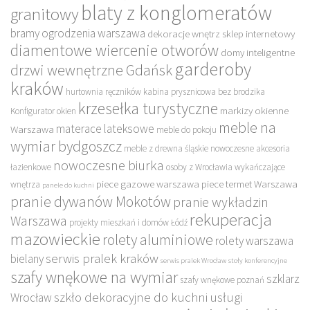
blaty z konglomeratów
granitowy
bramy ogrodzenia warszawa
dekoracje wnętrz sklep internetowy
diamentowe wiercenie otworów
domy inteligentne
garderoby
drzwi wewnętrzne Gdańsk
kraków
hurtownia ręczników
kabina prysznicowa bez brodzika
krzesełka turystyczne
markizy okienne
Konfigurator okien
meble na
materace lateksowe
Warszawa
meble do pokoju
wymiar bydgoszcz
meble z drewna śląskie
nowoczesne akcesoria
nowoczesne biurka
łazienkowe
osoby z Wrocławia wykańczające
piece gazowe warszawa
piece termet Warszawa
wnętrza
panele do kuchni
pranie dywanów Mokotów
pranie wykładzin
rekuperacja
Warszawa
projekty mieszkań i domów Łódź
mazowieckie
rolety aluminiowe
rolety warszawa
serwis pralek kraków
bielany
serwis pralek Wrocław
stoły konferencyjne
szafy wnękowe na wymiar
szklarz
szafy wnękowe poznań
szkło dekoracyjne do kuchni
usługi
Wrocław