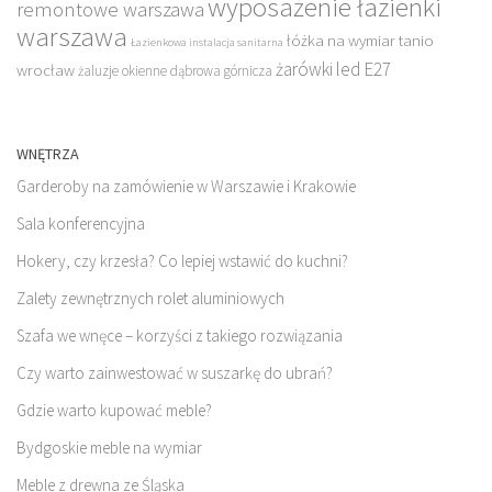
wyposażenie łazienki
remontowe warszawa
warszawa
łóżka na wymiar tanio
Łazienkowa instalacja sanitarna
żarówki led E27
wrocław
żaluzje okienne dąbrowa górnicza
WNĘTRZA
Garderoby na zamówienie w Warszawie i Krakowie
Sala konferencyjna
Hokery, czy krzesła? Co lepiej wstawić do kuchni?
Zalety zewnętrznych rolet aluminiowych
Szafa we wnęce – korzyści z takiego rozwiązania
Czy warto zainwestować w suszarkę do ubrań?
Gdzie warto kupować meble?
Bydgoskie meble na wymiar
Meble z drewna ze Śląska