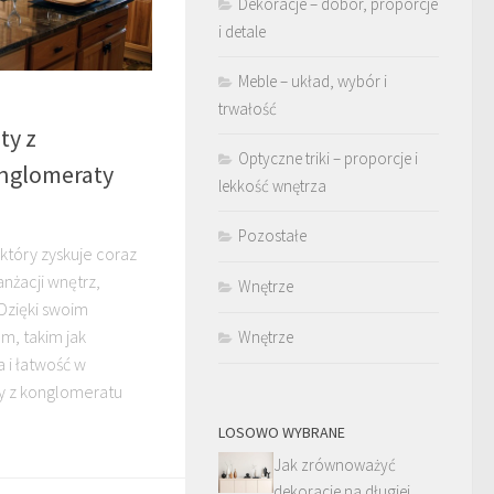
Dekoracje – dobór, proporcje
i detale
Meble – układ, wybór i
trwałość
ty z
Optyczne triki – proporcje i
nglomeraty
lekkość wnętrza
Pozostałe
który zyskuje coraz
nżacji wnętrz,
Wnętrze
Dzięki swoim
m, takim jak
Wnętrze
 i łatwość w
ty z konglomeratu
LOSOWO WYBRANE
Jak zrównoważyć
dekoracje na długiej