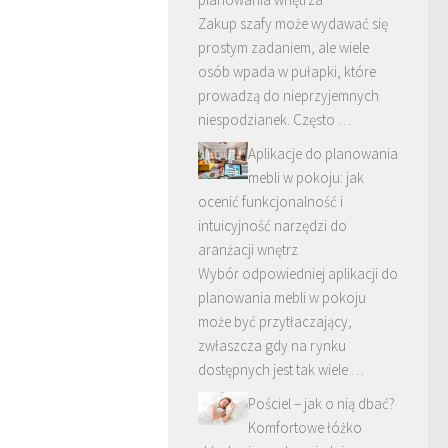
Zakup szafy może wydawać się
prostym zadaniem, ale wiele
osób wpada w pułapki, które
prowadzą do nieprzyjemnych
niespodzianek. Często …
Aplikacje do planowania
mebli w pokoju: jak
ocenić funkcjonalność i
intuicyjność narzędzi do
aranżacji wnętrz
Wybór odpowiedniej aplikacji do
planowania mebli w pokoju
może być przytłaczający,
zwłaszcza gdy na rynku
dostępnych jest tak wiele …
Pościel – jak o nią dbać?
Komfortowe łóżko