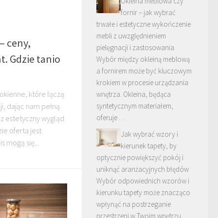
Okleina meblowa czy
fornir – jak wybrać
trwałe i estetyczne wykończenie
mebli z uwzględnieniem
– ceny,
pielęgnacji i zastosowania
. Gdzie tanio
Wybór między okleiną meblową
a fornirem może być kluczowym
krokiem w procesie urządzania
 okienne, które łączą
wnętrza. Okleina, będąca
syntetycznym materiałem,
zji, dając nam pełną
oferuje …
az estetyczny wygląd
ie oferta jest
Jak wybrać wzory i
s mogą się...
kierunek tapety, by
optycznie powiększyć pokój i
uniknąć aranżacyjnych błędów
Wybór odpowiednich wzorów i
kierunku tapety może znacząco
wpłynąć na postrzeganie
przestrzeni w Twoim wnętrzu.