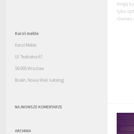
mogą by
tylko op
również d
Karol meble
Karol Meble
Ul. Teatralna 67
50-005 Wrocław
Bralin, Nowa Wieś: katalog
NAJNOWSZE KOMENTARZE
ARCHIWA