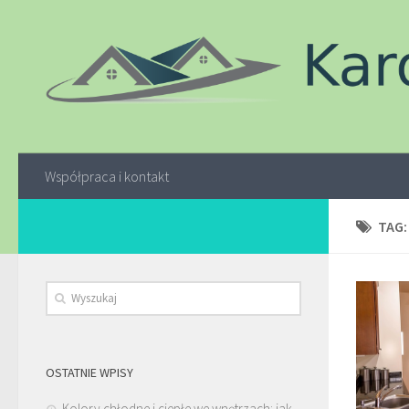
Współpraca i kontakt
TAG
OSTATNIE WPISY
Kolory chłodne i ciepłe we wnętrzach: jak