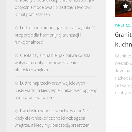
optycznie modelować przestrzeń i tworzyć
klimat pomieszczeń
WNĘTRZE
Lustro nad komodą: jak dobrać wysokość i
Granit
proporcje dla harmonijnej aranżacji i
funkcjonalności
kuchn
Ciepła czy zimna biel: jak barwa światła
Granit to
wpływa na optyczne powiększenie i
niesłabn
atmosferę wnętrza
Jego nie
uszkodze
Lustro naprzeciw drzwi wejściowych –
że blaty
kiedy warto, a kiedy lepiej unikać według Feng
osoby po
Shui i aranżacji wnętrz
Dwa lustra naprzeciw siebie w aranżacji:
kiedy efekt nieskończoności wzbogaca
wnętrze, a kiedy myli percepcję przestrzeni