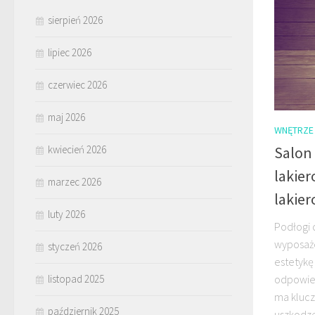
sierpień 2026
lipiec 2026
czerwiec 2026
maj 2026
WNĘTRZE
Salon
kwiecień 2026
lakie
marzec 2026
lakie
luty 2026
Podłogi 
wyposaże
styczeń 2026
estetykę
odpowied
listopad 2025
ma klucz
październik 2025
uszkodze