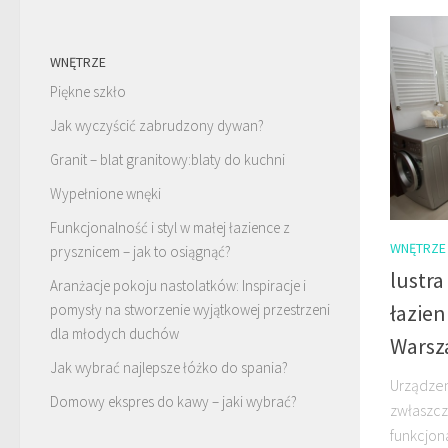
WNĘTRZE
Piękne szkło
Jak wyczyścić zabrudzony dywan?
Granit – blat granitowy:blaty do kuchni
Wypełnione wnęki
Funkcjonalność i styl w małej łazience z
WNĘTRZE
prysznicem – jak to osiągnąć?
lustra
Aranżacje pokoju nastolatków: Inspiracje i
łazie
pomysły na stworzenie wyjątkowej przestrzeni
dla młodych duchów
Warsz
Jak wybrać najlepsze łóżko do spania?
Urządzen
Domowy ekspres do kawy – jaki wybrać?
zwłaszcz
funkcjona