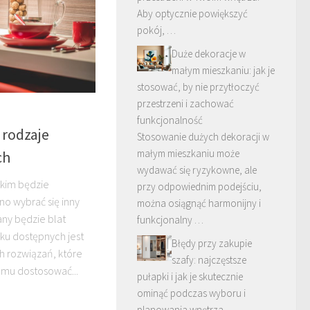
Aby optycznie powiększyć
pokój, …
Duże dekoracje w
małym mieszkaniu: jak je
stosować, by nie przytłoczyć
przestrzeni i zachować
funkcjonalność
 rodzaje
Stosowanie dużych dekoracji w
małym mieszkaniu może
ch
wydawać się ryzykowne, ale
akim będzie
przy odpowiednim podejściu,
no wybrać się inny
można osiągnąć harmonijny i
any będzie blat
funkcjonalny …
ku dostępnych jest
Błędy przy zakupie
 rozwiązań, które
szafy: najczęstsze
emu dostosować...
pułapki i jak je skutecznie
ominąć podczas wyboru i
planowania wnętrza