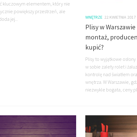
ć kluczowym elementem, który nie
tycznie powiększy przestrzeń, ale
WNĘTRZE
22 KWIETNIA 2017
oda jej...
Plisy w Warszawie 
montaż, producent
kupić?
Plisy to wyjątkowe osłony
w sobie zalety rolet i żalu
kontrolę nad światłem or
wnętrza. W Warszawie, gdz
niezwykle bogata, ceny pli