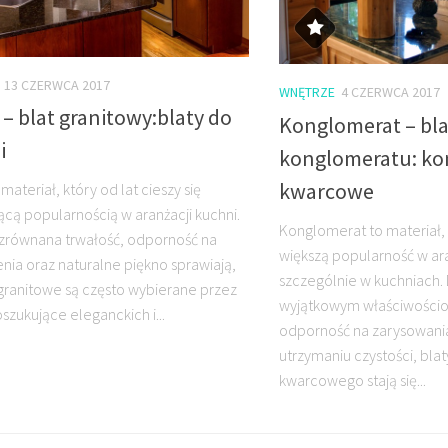
13 CZERWCA 2017
WNĘTRZE
4 CZERWCA 2017
 – blat granitowy:blaty do
Konglomerat – bla
i
konglomeratu: ko
kwarcowe
 materiał, który od lat cieszy się
ącą popularnością w aranżacji kuchni.
Konglomerat to materiał, 
zrównana trwałość, odporność na
większą popularność w ara
nia oraz naturalne piękno sprawiają,
szczególnie w kuchniach. 
 granitowe są często wybierane przez
wyjątkowym właściwościo
szukujące eleganckich i...
odporność na zarysowania
utrzymaniu czystości, bla
kwarcowego stają się...