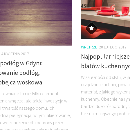
WNĘTRZE
28 LUTEGO 2017
4 KWIETNIA 2017
Najpopularniejsze
 podłóg w Gdyni:
blatów kuchenny
rowanie podłóg,
W zależności od stylu, w j
robejca woskowa
urządzana kuchnia, powin
materiał, z jakiego wykon
drewniane to nie tylko element
kuchenny. Obecnie na ryn
nia wnętrza, ale także inwestycja w
bardzo dużo różnorodnych
 i trwałość naszego domu. Ich
bez najmniejszego probl
nia pielęgnacja, w tym lakierowanie,
owe znaczenie dla ochrony przed
niami oraz zachowania naturalnego