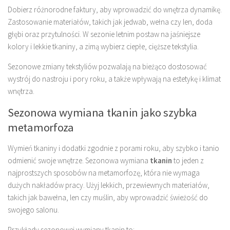
Dobierz różnorodne faktury, aby wprowadzić do wnętrza dynamikę.
Zastosowanie materiałów, takich jak jedwab, wełna czy len, doda
głębi oraz przytulności. W sezonie letnim postaw na jaśniejsze
kolory i lekkie tkaniny, a zimą wybierz ciepłe, cięższe tekstylia.
Sezonowe zmiany tekstyliów pozwalają na bieżąco dostosować
wystrój do nastroju i pory roku, a także wpływają na estetykę i klimat
wnętrza.
Sezonowa wymiana tkanin jako szybka
metamorfoza
Wymień tkaniny i dodatki zgodnie z porami roku, aby szybko i tanio
odmienić swoje wnętrze. Sezonowa wymiana
tkanin
to jeden z
najprostszych sposobów na metamorfozę, która nie wymaga
dużych nakładów pracy. Użyj lekkich, przewiewnych materiałów,
takich jak bawełna, len czy muślin, aby wprowadzić świeżość do
swojego salonu.
Przykłady sezonowej wymiany tkanin to: