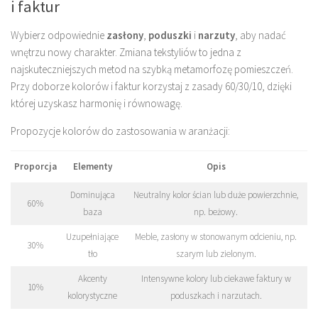
i faktur
Wybierz odpowiednie
zasłony
,
poduszki
i
narzuty
, aby nadać
wnętrzu nowy charakter. Zmiana tekstyliów to jedna z
najskuteczniejszych metod na szybką metamorfozę pomieszczeń.
Przy doborze kolorów i faktur korzystaj z zasady 60/30/10, dzięki
której uzyskasz harmonię i równowagę.
Propozycje kolorów do zastosowania w aranżacji:
Proporcja
Elementy
Opis
Dominująca
Neutralny kolor ścian lub duże powierzchnie,
60%
baza
np. beżowy.
Uzupełniające
Meble, zasłony w stonowanym odcieniu, np.
30%
tło
szarym lub zielonym.
Akcenty
Intensywne kolory lub ciekawe faktury w
10%
kolorystyczne
poduszkach i narzutach.