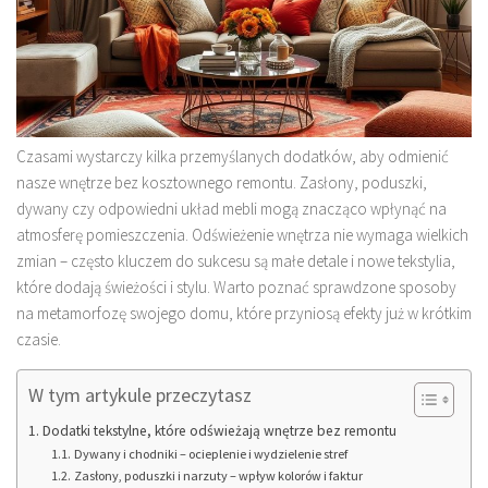
Czasami wystarczy kilka przemyślanych dodatków, aby odmienić
nasze wnętrze bez kosztownego remontu. Zasłony, poduszki,
dywany czy odpowiedni układ mebli mogą znacząco wpłynąć na
atmosferę pomieszczenia. Odświeżenie wnętrza nie wymaga wielkich
zmian – często kluczem do sukcesu są małe detale i nowe tekstylia,
które dodają świeżości i stylu. Warto poznać sprawdzone sposoby
na metamorfozę swojego domu, które przyniosą efekty już w krótkim
czasie.
W tym artykule przeczytasz
Dodatki tekstylne, które odświeżają wnętrze bez remontu
Dywany i chodniki – ocieplenie i wydzielenie stref
Zasłony, poduszki i narzuty – wpływ kolorów i faktur