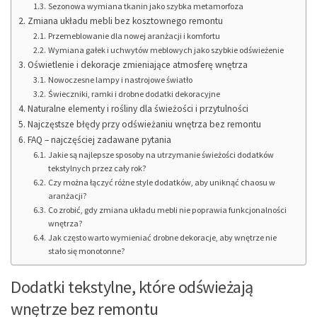
Sezonowa wymiana tkanin jako szybka metamorfoza
Zmiana układu mebli bez kosztownego remontu
Przemeblowanie dla nowej aranżacji i komfortu
Wymiana gałek i uchwytów meblowych jako szybkie odświeżenie
Oświetlenie i dekoracje zmieniające atmosferę wnętrza
Nowoczesne lampy i nastrojowe światło
Świeczniki, ramki i drobne dodatki dekoracyjne
Naturalne elementy i rośliny dla świeżości i przytulności
Najczęstsze błędy przy odświeżaniu wnętrza bez remontu
FAQ – najczęściej zadawane pytania
Jakie są najlepsze sposoby na utrzymanie świeżości dodatków
tekstylnych przez cały rok?
Czy można łączyć różne style dodatków, aby uniknąć chaosu w
aranżacji?
Co zrobić, gdy zmiana układu mebli nie poprawia funkcjonalności
wnętrza?
Jak często warto wymieniać drobne dekoracje, aby wnętrze nie
stało się monotonne?
Dodatki tekstylne, które odświeżają
wnętrze bez remontu