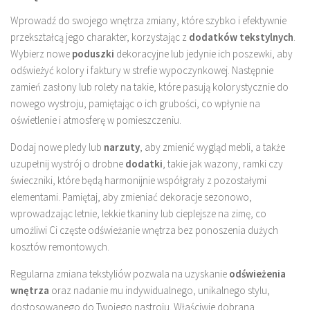
Wprowadź do swojego wnętrza zmiany, które szybko i efektywnie
przekształcą jego charakter, korzystając z
dodatków tekstylnych
.
Wybierz nowe
poduszki
dekoracyjne lub jedynie ich poszewki, aby
odświeżyć kolory i faktury w strefie wypoczynkowej. Następnie
zamień zasłony lub rolety na takie, które pasują kolorystycznie do
nowego wystroju, pamiętając o ich grubości, co wpłynie na
oświetlenie i atmosferę w pomieszczeniu.
Dodaj nowe pledy lub
narzuty
, aby zmienić wygląd mebli, a także
uzupełnij wystrój o drobne
dodatki
, takie jak wazony, ramki czy
świeczniki, które będą harmonijnie współgrały z pozostałymi
elementami. Pamiętaj, aby zmieniać dekoracje sezonowo,
wprowadzając letnie, lekkie tkaniny lub cieplejsze na zimę, co
umożliwi Ci częste odświeżanie wnętrza bez ponoszenia dużych
kosztów remontowych.
Regularna zmiana tekstyliów pozwala na uzyskanie
odświeżenia
wnętrza
oraz nadanie mu indywidualnego, unikalnego stylu,
dostosowanego do Twojego nastroju. Właściwie dobrana