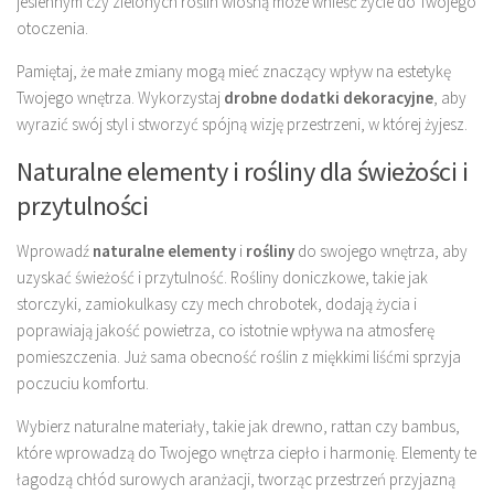
jesiennym czy zielonych roślin wiosną może wnieść życie do Twojego
otoczenia.
Pamiętaj, że małe zmiany mogą mieć znaczący wpływ na estetykę
Twojego wnętrza. Wykorzystaj
drobne dodatki dekoracyjne
, aby
wyrazić swój styl i stworzyć spójną wizję przestrzeni, w której żyjesz.
Naturalne elementy i rośliny dla świeżości i
przytulności
Wprowadź
naturalne elementy
i
rośliny
do swojego wnętrza, aby
uzyskać świeżość i przytulność. Rośliny doniczkowe, takie jak
storczyki, zamiokulkasy czy mech chrobotek, dodają życia i
poprawiają jakość powietrza, co istotnie wpływa na atmosferę
pomieszczenia. Już sama obecność roślin z miękkimi liśćmi sprzyja
poczuciu komfortu.
Wybierz naturalne materiały, takie jak drewno, rattan czy bambus,
które wprowadzą do Twojego wnętrza ciepło i harmonię. Elementy te
łagodzą chłód surowych aranżacji, tworząc przestrzeń przyjazną