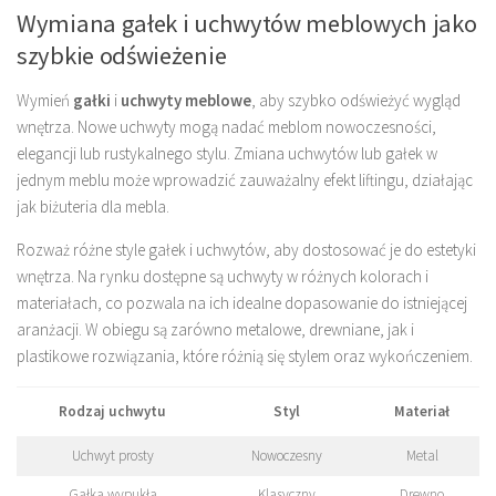
Wymiana gałek i uchwytów meblowych jako
szybkie odświeżenie
Wymień
gałki
i
uchwyty meblowe
, aby szybko odświeżyć wygląd
wnętrza. Nowe uchwyty mogą nadać meblom nowoczesności,
elegancji lub rustykalnego stylu. Zmiana uchwytów lub gałek w
jednym meblu może wprowadzić zauważalny efekt liftingu, działając
jak biżuteria dla mebla.
Rozważ różne style gałek i uchwytów, aby dostosować je do estetyki
wnętrza. Na rynku dostępne są uchwyty w różnych kolorach i
materiałach, co pozwala na ich idealne dopasowanie do istniejącej
aranżacji. W obiegu są zarówno metalowe, drewniane, jak i
plastikowe rozwiązania, które różnią się stylem oraz wykończeniem.
Rodzaj uchwytu
Styl
Materiał
Uchwyt prosty
Nowoczesny
Metal
Gałka wypukła
Klasyczny
Drewno