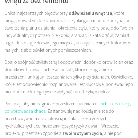
wnętrza bez remontu
Unikaj najczęstszych błędów przy
odświeżaniu wnętrza
, które
mogą prowadzić do konieczności szybkiego remontu. Zaczynaj od
stworzenia planu działania i określenia stylu, który pasuje do Twoich
indywidualnych potrzeb. Nie kopiuj aranżacji z katalogów; zamiast
tego, dostosuj je do swojego miejsca, unikając ciemnych kolorów w
małych, słabo oświetlonych pomieszczeniach.
Dbaj o spójność stylistyczną i odpowiedni dobór kolorów ścian oraz
dodatków. Ustawiaj meble w sposób, który nie ogranicza
przestrzeni; unikaj umieszczania ich tylko przy ścianach. Oświetlenie,
które jest odpowiednio rozplanowane, jest kluczowe, ponieważ jego
niedobór może negatywnie wpłynąć na estetykę wnętrza.
Pamiętaj, aby nie zagracać przestrzeni nadmiarem
mebli i dekoracji,
co wprowadza chaos
. Zastanów się nad ilością miejsca do
przechowywania oraz jakością instalacji elektrycznych i
hydraulicznych, co może zmniejszyć ryzyko awarii. Wreszcie,
projektuj przestrzeń zgodnie z
Twoim stylem życia
, a nie pod