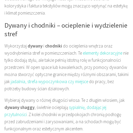
kolorystyka i faktura tekstyliów mogą znacząco wpłynąć na estetykę
i klimat pomieszczenia.
Dywany i chodniki – ocieplenie i wydzielenie
stref
Wykorzystaj
dywany
i
chodniki
do ocieplenia wnętrza oraz
wyodrębnienia stref w pomieszczeniach. Te
elementy dekoracyjne
nie
tylko dodają stylu, ale także pełnią istotną rolę w funkcjonalności
przestrzeni. W open space lub kawalerkach, przy pomocy dywanów
można stworzyć optyczne granice między różnymi obszarami, takimi
jak
jadalnia, strefa wypoczynkowa czy miejsce
do pracy, bez
potrzeby budowy ścian działowych.
Wybieraj dywany o różnej długości włosa. Te z długim włosiem, jak
dywany shaggy
, świetnie ocieplają
sypialnię, dodając jej
przytulności
. Z kolei chodniki w przedpokojach chronią podłogę
przed zabrudzeniami i zarysowaniami, a na schodach mogą być
funkcjonalnym oraz estetycznym akcentem.