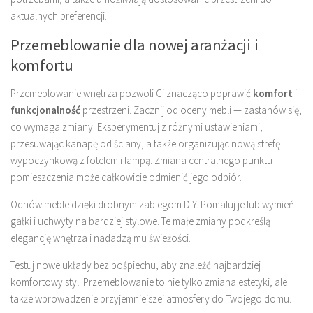
aktualnych preferencji.
Przemeblowanie dla nowej aranżacji i
komfortu
Przemeblowanie wnętrza pozwoli Ci znacząco poprawić
komfort
i
funkcjonalność
przestrzeni. Zacznij od oceny mebli — zastanów się,
co wymaga zmiany. Eksperymentuj z różnymi ustawieniami,
przesuwając kanapę od ściany, a także organizując nową strefę
wypoczynkową z fotelem i lampą. Zmiana centralnego punktu
pomieszczenia może całkowicie odmienić jego odbiór.
Odnów meble dzięki drobnym zabiegom DIY. Pomaluj je lub wymień
gałki i uchwyty na bardziej stylowe. Te małe zmiany podkreślą
elegancję wnętrza i nadadzą mu świeżości.
Testuj nowe układy bez pośpiechu, aby znaleźć najbardziej
komfortowy styl. Przemeblowanie to nie tylko zmiana estetyki, ale
także wprowadzenie przyjemniejszej atmosfery do Twojego domu.