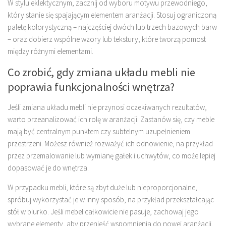
W stylu eklektycznym, zacznij od wyboru motywu przewodniego,
który stanie się spajającym elementem aranżacji. Stosuj ograniczoną
paletę kolorystyczną – najczęściej dwóch lub trzech bazowych barw
– oraz dobierz wspólne wzory lub tekstury, które tworzą pomost
między różnymi elementami.
Co zrobić, gdy zmiana układu mebli nie
poprawia funkcjonalności wnętrza?
Jeśli zmiana układu mebli nie przynosi oczekiwanych rezultatów,
warto przeanalizować ich rolę w aranżacji. Zastanów się, czy meble
mają być centralnym punktem czy subtelnym uzupełnieniem
przestrzeni. Możesz również rozważyć ich odnowienie, na przykład
przez przemalowanie lub wymianę gałek i uchwytów, co może lepiej
dopasować je do wnętrza.
W przypadku mebli, które są zbyt duże lub nieproporcjonalne,
spróbuj wykorzystać je w inny sposób, na przykład przekształcając
stół w biurko. Jeśli mebel całkowicie nie pasuje, zachowaj jego
wybrane elementy, aby przenieść wspomnienia do nowej aranżacji.