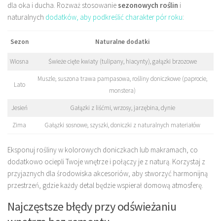
dla oka i ducha. Rozważ stosowanie
sezonowych roślin
i
naturalnych
dodatków, aby podkreślić charakter pór roku
:
Sezon
Naturalne dodatki
Wiosna
Świeże cięte kwiaty (tulipany, hiacynty), gałązki brzozowe
Muszle, suszona trawa pampasowa, rośliny doniczkowe (paprocie,
Lato
monstera)
Jesień
Gałązki z liśćmi, wrzosy, jarzębina, dynie
Zima
Gałązki sosnowe, szyszki, doniczki z naturalnych materiałów
Eksponuj rośliny w kolorowych doniczkach lub makramach, co
dodatkowo ociepli Twoje wnętrze i połączy je z naturą. Korzystaj z
przyjaznych dla środowiska akcesoriów, aby stworzyć harmonijną
przestrzeń, gdzie każdy detal będzie wspierał domową atmosferę.
Najczęstsze błędy przy odświeżaniu