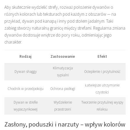
Aby skutecznie wydzielić strefy, rozważ położenie dywanów o
różnych kolorach lub teksturach pod każdym z obszarów — na
przykład, dywan pod kanapą i inny pod stołem jadalnym. Taki
zabieg stworzy naturalną granicę między strefami. Regularna zmiana
dywanów dostosuje wnętrze do pory roku, odmieniając jego
charakter.
Rodzaj
Zastosowanie
Efekt
Klimatyzacja
Dywan shaggy
Ocieplenie i przytulność
sypialni
Łatwiejsze utrzymanie
Chodnik w przedpokoju
Ochrona podłogi
czystości
Dywan w strefie
Wydzielenie
Tworzenie przytulnej wyspy
wypoczynkowej
przestrzeni
relaksu
Zasłony, poduszki i narzuty – wpływ kolorów