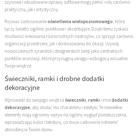
szynowe i wbudowane oprawy sufitowe mogą pełnić rolę zarówno
praktyczną, jak i artystyczną.
Rozważ zastosowanie
oświetlenia wielopoziomowego
, które
łączy światło ogólne, punktowe i akcentujące. Dzięki temu zyskasz
możliwość kreowania różnorodnych nastrojów, co sprzyja zarówno
organizacji przestrzeni, jak i dostosowaniu do okazji. Używaj
nowoczesnych żyrandoli i designerskich lamp jako centralnych
punktów aranżacji, które przyciągną uwagę i wzbogacą wizualnie
Twoje wnętrze.
Świeczniki, ramki i drobne dodatki
dekoracyjne
Wprowadź do swojego wnętrza
świeczniki
,
ramki
i inne
dodatki
dekoracyjne
, aby dodać mu charakteru i estetyki. Te niewielkie
elementy mają ogromny wpływ na ogólny wygląd pomieszczenia,
wprowadzając kolor i teksturę, co może całkowicie odmienić
atmosferę w Twoim domu.