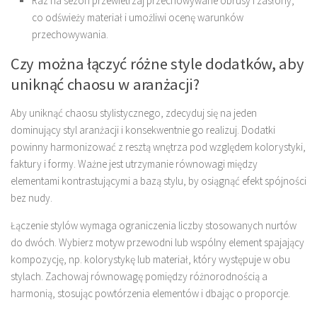
Raz na sezon przewietrzaj przechowywane obrusy i zasłony,
co odświeży materiał i umożliwi ocenę warunków
przechowywania.
Czy można łączyć różne style dodatków, aby
uniknąć chaosu w aranżacji?
Aby uniknąć chaosu stylistycznego, zdecyduj się na jeden
dominujący styl aranżacji i konsekwentnie go realizuj. Dodatki
powinny harmonizować z resztą wnętrza pod względem kolorystyki,
faktury i formy. Ważne jest utrzymanie równowagi między
elementami kontrastującymi a bazą stylu, by osiągnąć efekt spójności
bez nudy.
Łączenie stylów wymaga ograniczenia liczby stosowanych nurtów
do dwóch. Wybierz motyw przewodni lub wspólny element spajający
kompozycję, np. kolorystykę lub materiał, który występuje w obu
stylach. Zachowaj równowagę pomiędzy różnorodnością a
harmonią, stosując powtórzenia elementów i dbając o proporcje.