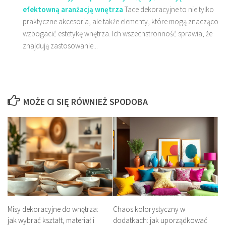
efektowną aranżacją wnętrza
Tace dekoracyjne to nie tylko
praktyczne akcesoria, ale także elementy, które mogą znacząco
wzbogacić estetykę wnętrza. Ich wszechstronność sprawia, że
znajdują zastosowanie...
MOŻE CI SIĘ RÓWNIEŻ SPODOBA
Misy dekoracyjne do wnętrza:
Chaos kolorystyczny w
jak wybrać kształt, materiał i
dodatkach: jak uporządkować