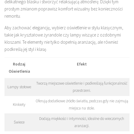
delikatnego blasku i stworzyć relaksującą atmosferę. Dzięki tym
prostym zmianom poprawisz komfort wizualny bez konieczności
remontu.
Aby zachować elegancję, wybierz oświetlenie w stylu klasycznym,
takie jak kryształowe żyrandole czy lampy wiszące z ozdobnymi
kloszami. Te elementy nie tylko dopełnią aranżację, ale również
podkreślą jej styl i klasę.
Rodzaj
Efekt
Oświetlenia
Tworzą miejscowe oświetlenie i podkreślają funkcjonalność
Lampy stołowe
przestrzeni.
Oferują dodatkowe źródło światła, podczas gdy nie zajmują
Kinkiety
miejsca na stole.
Dodają miękkości i intymności, idealne do wieczornych
Świece
aranżacji.