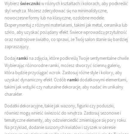
Wybierz
świeczniki
w różnych kształtach i kolorach, aby podkreślić
styl wnętrza. Możesz zdecydować się na minimalistyczne,
nowoczesne formy lub na klasyczne, ozdobne modele.
Eksperymentuj z różnymi materiałami, takimi jak metal, ceramika lub
szkło, aby uzyskać pożądany efekt. Świece wprowadzą przytulność
oraz nastrojowe światło, co sprawi, że Twój salon stanie się bardziej
zapraszający.
Dodaj
ramki
na zdjęcia, które podkreślą Twoje sentymentalne chwile.
Wybierając różnorodne ramki, możesz stworzyć ścienną galerię,
która będzie przyciągać wzrok. Zastosuj różne style i kolory, aby
uzyskać dynamiczny efekt. Ozdób
ramki
dodatkowymi elementami,
takimi jak wstążki czy naturalne dekoracje, aby nadać im unikalny
charakter.
Dodatki dekoracyjne, takie jak wazony, figurki czy poduszki,
również mogą wnieść świeżość do wnętrza. Zastosuj sezonowe i
tematyczne elementy, aby odzwierciedlić zmieniające się pory roku.
Na przykład, dodanie suszonych kwiatów i szyszek w okresie