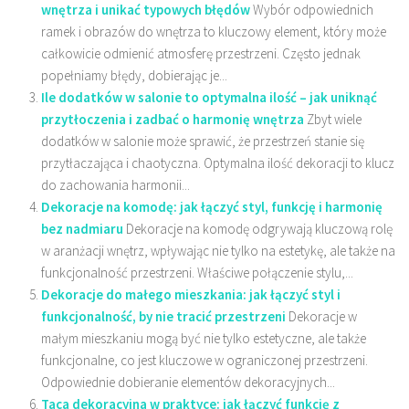
wnętrza i unikać typowych błędów
Wybór odpowiednich
ramek i obrazów do wnętrza to kluczowy element, który może
całkowicie odmienić atmosferę przestrzeni. Często jednak
popełniamy błędy, dobierając je...
Ile dodatków w salonie to optymalna ilość – jak uniknąć
przytłoczenia i zadbać o harmonię wnętrza
Zbyt wiele
dodatków w salonie może sprawić, że przestrzeń stanie się
przytłaczająca i chaotyczna. Optymalna ilość dekoracji to klucz
do zachowania harmonii...
Dekoracje na komodę: jak łączyć styl, funkcję i harmonię
bez nadmiaru
Dekoracje na komodę odgrywają kluczową rolę
w aranżacji wnętrz, wpływając nie tylko na estetykę, ale także na
funkcjonalność przestrzeni. Właściwe połączenie stylu,...
Dekoracje do małego mieszkania: jak łączyć styl i
funkcjonalność, by nie tracić przestrzeni
Dekoracje w
małym mieszkaniu mogą być nie tylko estetyczne, ale także
funkcjonalne, co jest kluczowe w ograniczonej przestrzeni.
Odpowiednie dobieranie elementów dekoracyjnych...
Taca dekoracyjna w praktyce: jak łączyć funkcję z