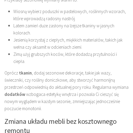
Wiosną wybierz poduszki w pastelowych, roślinnych wzorach,
które wprowadzą radosny nastrój.
Latem zamień duże zasłony na lżejsze tkaniny w jasnych
kolorach.
Jesienią korzystaj z ciepłych, miękkich materiałów, takich jak
wełna czy aksamit w odcieniach ziemi.
Zimą użyj grubszych koców, które dodadzą przytulności i
ciepła.
Oprócz
tkanin
, dodaj sezonowe dekoracje, takie jak wazy,
świeczniki, czy rośliny doniczkowe, aby stworzyć harmonijną
przestrzeń odpowiednią do aktualnej pory roku. Regularna wymiana
dodatków
wzbogaca estetykę wnętrza i pozwala Ci cieszyć się
nowym wyglądem w każdym sezonie, zmniejszając jednocześnie
poczucie monotonii.
Zmiana układu mebli bez kosztownego
remontu