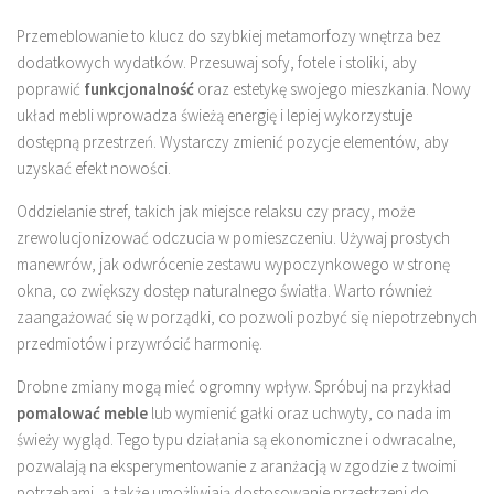
Przemeblowanie to klucz do szybkiej metamorfozy wnętrza bez
dodatkowych wydatków. Przesuwaj sofy, fotele i stoliki, aby
poprawić
funkcjonalność
oraz estetykę swojego mieszkania. Nowy
układ mebli wprowadza świeżą energię i lepiej wykorzystuje
dostępną przestrzeń. Wystarczy zmienić pozycje elementów, aby
uzyskać efekt nowości.
Oddzielanie stref, takich jak miejsce relaksu czy pracy, może
zrewolucjonizować odczucia w pomieszczeniu. Używaj prostych
manewrów, jak odwrócenie zestawu wypoczynkowego w stronę
okna, co zwiększy dostęp naturalnego światła. Warto również
zaangażować się w porządki, co pozwoli pozbyć się niepotrzebnych
przedmiotów i przywrócić harmonię.
Drobne zmiany mogą mieć ogromny wpływ. Spróbuj na przykład
pomalować meble
lub wymienić gałki oraz uchwyty, co nada im
świeży wygląd. Tego typu działania są ekonomiczne i odwracalne,
pozwalają na eksperymentowanie z aranżacją w zgodzie z twoimi
potrzebami, a także umożliwiają dostosowanie przestrzeni do