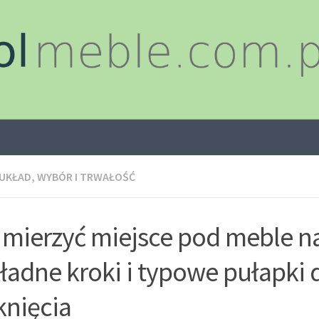
 UKŁAD, WYBÓR I TRWAŁOŚĆ
 mierzyć miejsce pod meble n
ładne kroki i typowe pułapki 
knięcia