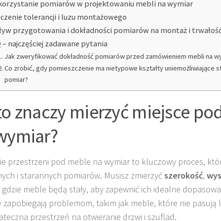
orzystanie pomiarów w projektowaniu mebli na wymiar
czenie tolerancji i luzu montażowego
yw przygotowania i dokładności pomiarów na montaż i trwałoś
 – najczęściej zadawane pytania
Jak zweryfikować dokładność pomiarów przed zamówieniem mebli na w
Co zrobić, gdy pomieszczenie ma nietypowe kształty uniemożliwiające 
pomiar?
to znaczy mierzyć miejsce po
wymiar?
ie przestrzeni pod meble na wymiar to kluczowy proces, kt
ych i starannych pomiarów. Musisz zmierzyć
szerokość
,
wys
, gdzie meble będą stały, aby zapewnić ich idealne dopasowa
 zapobiegają problemom, takim jak meble, które nie pasują 
ateczna przestrzeń na otwieranie drzwi i szuflad.