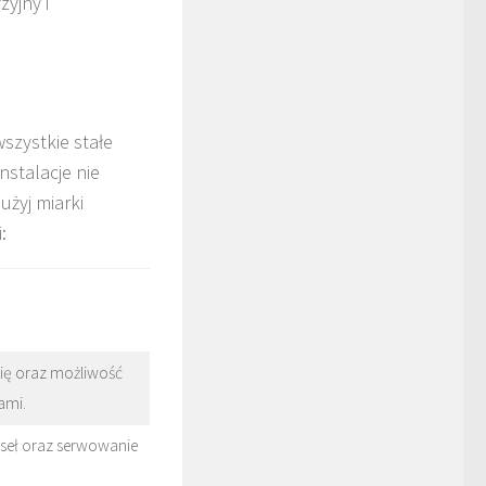
yjny i
szystkie stałe
nstalacje nie
użyj miarki
:
ię oraz możliwość
ami.
seł oraz serwowanie