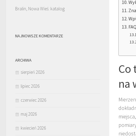
Wyk
Bralin, Nowa Wieś: katalog
Zna
Wpł
FAQ
NAJNOWSZE KOMENTARZE
ARCHIWA
Co 
sierpień 2026
na 
lipiec 2026
Mierzen
czerwiec 2026
dokładn
maj 2026
miejsca
pomiary
kwiecień 2026
niedost