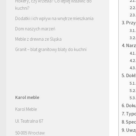
Hokery, czy krzesła? Co lepiej wstawić do
kuchni?
Dodatki i ich wpływ na wnętrze mieszkania
Przy
Dom naszych marzeń
Meble z drewna ze Śląska
Narz
Granit – blat granitowy:blaty do kuchni
Dokł
Karol meble
Doku
Karol Meble
Typo
Ul. Teatralna 67
Spec
Uwzg
50-005 Wrocław