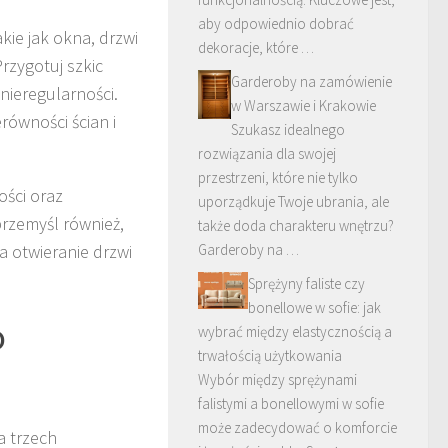
aby odpowiednio dobrać
ie jak okna, drzwi
dekoracje, które …
rzygotuj szkic
Garderoby na zamówienie
nieregularności.
w Warszawie i Krakowie
równości ścian i
Szukasz idealnego
rozwiązania dla swojej
przestrzeni, które nie tylko
ści oraz
uporządkuje Twoje ubrania, ale
przemyśl również,
także doda charakteru wnętrzu?
 otwieranie drzwi
Garderoby na …
Sprężyny faliste czy
bonellowe w sofie: jak
o
wybrać między elastycznością a
trwałością użytkowania
Wybór między sprężynami
falistymi a bonellowymi w sofie
może zadecydować o komforcie
a trzech