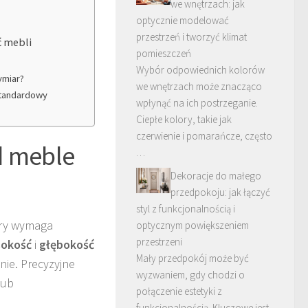
we wnętrzach: jak
optycznie modelować
przestrzeń i tworzyć klimat
ć mebli
pomieszczeń
Wybór odpowiednich kolorów
ymiar?
we wnętrzach może znacząco
standardowy
wpłynąć na ich postrzeganie.
Ciepłe kolory, takie jak
czerwienie i pomarańcze, często
d meble
…
Dekoracje do małego
przedpokoju: jak łączyć
styl z funkcjonalnością i
óry wymaga
optycznym powiększeniem
przestrzeni
okość
i
głębokość
Mały przedpokój może być
nie. Precyzyjne
wyzwaniem, gdy chodzi o
lub
połączenie estetyki z
funkcjonalnością. Kluczowe jest,