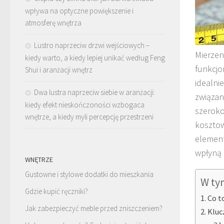
wpływa na optyczne powiększenie i
atmosferę wnętrza
Lustro naprzeciw drzwi wejściowych –
Mierzen
kiedy warto, a kiedy lepiej unikać według Feng
funkcjo
Shui i aranżacji wnętrz
idealni
Dwa lustra naprzeciw siebie w aranżacji:
związan
kiedy efekt nieskończoności wzbogaca
szeroko
wnętrze, a kiedy myli percepcję przestrzeni
kosztow
element
wpłyną 
WNĘTRZE
Gustowne i stylowe dodatki do mieszkania
W ty
Gdzie kupić ręczniki?
Co t
Jak zabezpieczyć meble przed zniszczeniem?
Kluc