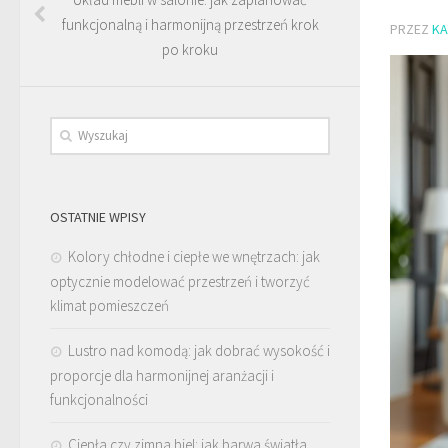
funkcjonalną i harmonijną przestrzeń krok
PRZEZ
KA
po kroku
OSTATNIE WPISY
Kolory chłodne i ciepłe we wnętrzach: jak
optycznie modelować przestrzeń i tworzyć
klimat pomieszczeń
Lustro nad komodą: jak dobrać wysokość i
proporcje dla harmonijnej aranżacji i
funkcjonalności
Ciepła czy zimna biel: jak barwa światła