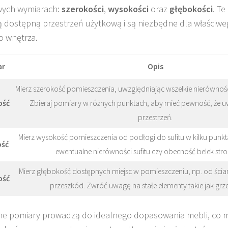
wych wymiarach:
szerokości
,
wysokości
oraz
głębokości
. T
ją dostępną przestrzeń użytkową i są niezbędne dla właści
o wnętrza.
ar
Opis
Mierz szerokość pomieszczenia, uwzględniając wszelkie nierównośc
ość
Zbieraj pomiary w różnych punktach, aby mieć pewność, że u
przestrzeń.
Mierz wysokość pomieszczenia od podłogi do sufitu w kilku punk
ść
ewentualne nierówności sufitu czy obecność belek st
Mierz głębokość dostępnych miejsc w pomieszczeniu, np. od ści
ość
przeszkód. Zwróć uwagę na stałe elementy takie jak grzejn
e pomiary prowadzą do idealnego dopasowania mebli, co mi