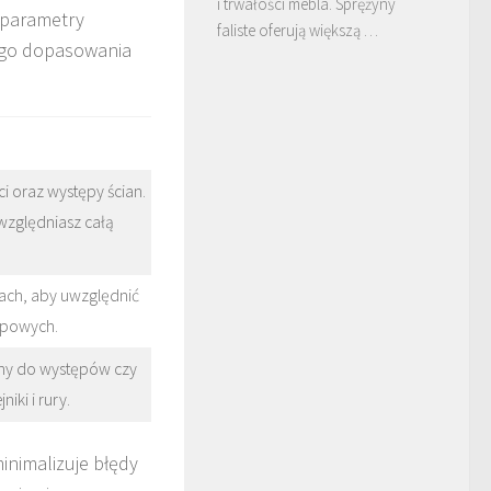
i trwałości mebla. Sprężyny
e parametry
faliste oferują większą …
wego dopasowania
i oraz występy ścian.
względniasz całą
tach, aby uwzględnić
ropowych.
any do występów czy
iki i rury.
nimalizuje błędy