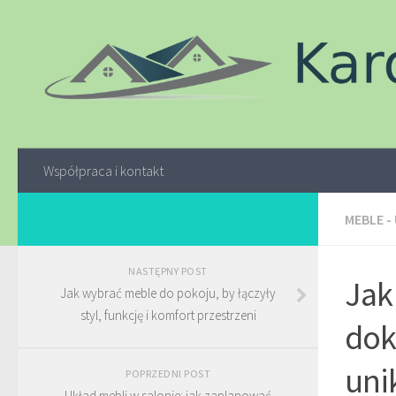
Współpraca i kontakt
MEBLE -
NASTĘPNY POST
Jak
Jak wybrać meble do pokoju, by łączyły
styl, funkcję i komfort przestrzeni
dok
uni
POPRZEDNI POST
Układ mebli w salonie: jak zaplanować