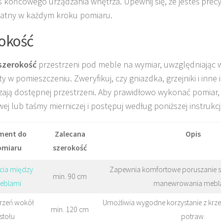
 końcowego urządzania wnętrza. Upewnij się, że jesteś precyz
atny w każdym kroku pomiaru.
okość
szerokość
przestrzeni pod meble na wymiar, uwzględniając w
 w pomieszczeniu. Zweryfikuj, czy gniazdka, grzejniki i inne i
zają dostępnej przestrzeni. Aby prawidłowo wykonać pomiar, 
ej lub taśmy mierniczej i postępuj według poniższej instrukcji
ment do
Zalecana
Opis
omiaru
szerokość
ścia między
Zapewnia komfortowe poruszanie s
min. 90 cm
eblami
manewrowania mebl
trzeń wokół
Umożliwia wygodne korzystanie z krze
min. 120 cm
stołu
potraw.