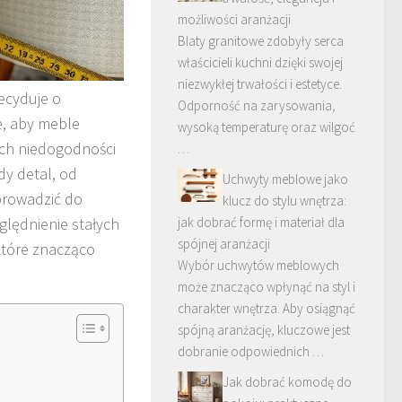
możliwości aranżacji
Blaty granitowe zdobyły serca
właścicieli kuchni dzięki swojej
niezwykłej trwałości i estetyce.
ecyduje o
Odporność na zarysowania,
e, aby meble
wysoką temperaturę oraz wilgoć
ych niedogodności
…
y detal, od
Uchwyty meblowe jako
prowadzić do
klucz do stylu wnętrza:
lędnienie stałych
jak dobrać formę i materiał dla
spójnej aranżacji
 które znacząco
Wybór uchwytów meblowych
może znacząco wpłynąć na styl i
charakter wnętrza. Aby osiągnąć
spójną aranżację, kluczowe jest
dobranie odpowiednich …
Jak dobrać komodę do