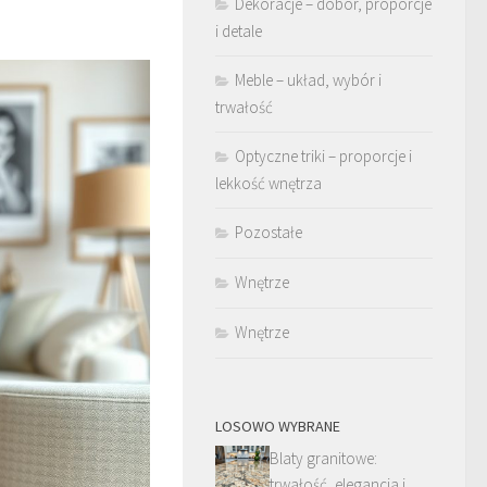
Dekoracje – dobór, proporcje
i detale
Meble – układ, wybór i
trwałość
Optyczne triki – proporcje i
lekkość wnętrza
Pozostałe
Wnętrze
Wnętrze
LOSOWO WYBRANE
Blaty granitowe:
trwałość, elegancja i