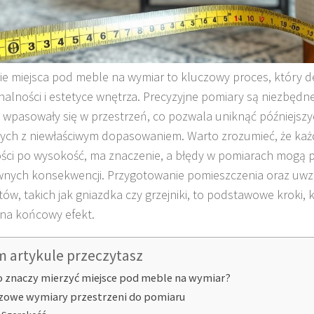
ie miejsca pod meble na wymiar to kluczowy proces, który d
nalności i estetyce wnętrza. Precyzyjne pomiary są niezbędn
e wpasowały się w przestrzeń, co pozwala uniknąć późniejsz
ych z niewłaściwym dopasowaniem. Warto zrozumieć, że każd
ści po wysokość, ma znaczenie, a błędy w pomiarach mogą 
nych konsekwencji. Przygotowanie pomieszczenia oraz uwzg
ów, takich jak gniazdka czy grzejniki, to podstawowe kroki,
na końcowy efekt.
m artykule przeczytasz
o znaczy mierzyć miejsce pod meble na wymiar?
zowe wymiary przestrzeni do pomiaru