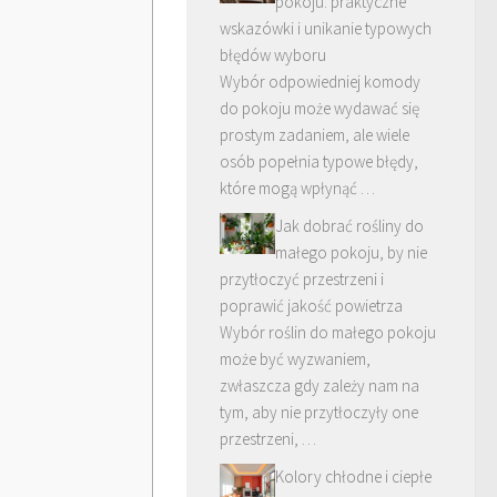
pokoju: praktyczne
wskazówki i unikanie typowych
błędów wyboru
Wybór odpowiedniej komody
do pokoju może wydawać się
prostym zadaniem, ale wiele
osób popełnia typowe błędy,
które mogą wpłynąć …
Jak dobrać rośliny do
małego pokoju, by nie
przytłoczyć przestrzeni i
poprawić jakość powietrza
Wybór roślin do małego pokoju
może być wyzwaniem,
zwłaszcza gdy zależy nam na
tym, aby nie przytłoczyły one
przestrzeni, …
Kolory chłodne i ciepłe