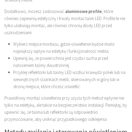
Dodatkowo, możesz zastosować
aluminiowe profile
, które
również zapewnią estetyczny i trwały montaż taśm LED. Profile te nie
tylko ułatwiają montaż, ale również chronią diody LED przed
uszkodzeniami.
Wybierz miejsce montażu, gdzie oświetlenie będzie miało
największy wpływ na estetykę i funkcjonalność mebla.
Upewnij się, że powierzchnia jest czysta i sucha przed
nałożeniem taśmy dwustronnej.
Przyklej reflektorki lub taśmy LED wzdłuż krawędzi półek lub na
wewnętrznych ściankach mebli, skierowanych w górę lub w
stronę miejsca, które chcesz oświetlić.
Prawidłowy montaż oświetlenia przy użyciu tych metod wpłynie nie
tylko na estetykę, ale także na bezpieczeństwo instalacji. Pamiętaj, by
upewnić się, że taśma lub reflektorki są odpowiednio
przymocowane, aby uniknąć przypadkowego odklejenia.
Metody zasilania i sterowania oświetleniem