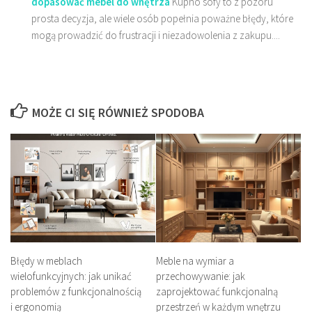
dopasować mebel do wnętrza
Kupno sofy to z pozoru
prosta decyzja, ale wiele osób popełnia poważne błędy, które
mogą prowadzić do frustracji i niezadowolenia z zakupu....
MOŻE CI SIĘ RÓWNIEŻ SPODOBA
Błędy w meblach
Meble na wymiar a
wielofunkcyjnych: jak unikać
przechowywanie: jak
problemów z funkcjonalnością
zaprojektować funkcjonalną
i ergonomią
przestrzeń w każdym wnętrzu