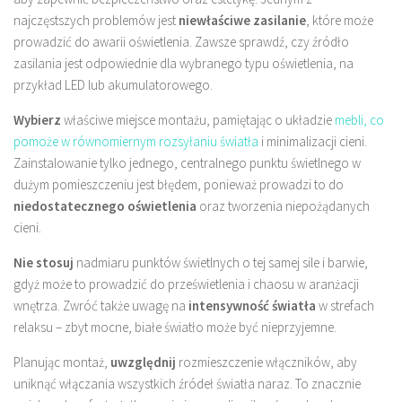
najczęstszych problemów jest
niewłaściwe zasilanie
, które może
prowadzić do awarii oświetlenia. Zawsze sprawdź, czy źródło
zasilania jest odpowiednie dla wybranego typu oświetlenia, na
przykład LED lub akumulatorowego.
Wybierz
właściwe miejsce montażu, pamiętając o układzie
mebli, co
pomoże w równomiernym rozsyłaniu światła
i minimalizacji cieni.
Zainstalowanie tylko jednego, centralnego punktu świetlnego w
dużym pomieszczeniu jest błędem, ponieważ prowadzi to do
niedostatecznego oświetlenia
oraz tworzenia niepożądanych
cieni.
Nie stosuj
nadmiaru punktów świetlnych o tej samej sile i barwie,
gdyż może to prowadzić do prześwietlenia i chaosu w aranżacji
wnętrza. Zwróć także uwagę na
intensywność światła
w strefach
relaksu – zbyt mocne, białe światło może być nieprzyjemne.
Planując montaż,
uwzględnij
rozmieszczenie włączników, aby
uniknąć włączania wszystkich źródeł światła naraz. To znacznie