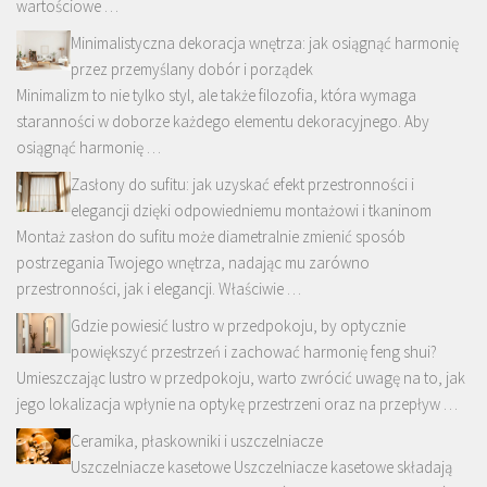
wartościowe …
Minimalistyczna dekoracja wnętrza: jak osiągnąć harmonię
przez przemyślany dobór i porządek
Minimalizm to nie tylko styl, ale także filozofia, która wymaga
staranności w doborze każdego elementu dekoracyjnego. Aby
osiągnąć harmonię …
Zasłony do sufitu: jak uzyskać efekt przestronności i
elegancji dzięki odpowiedniemu montażowi i tkaninom
Montaż zasłon do sufitu może diametralnie zmienić sposób
postrzegania Twojego wnętrza, nadając mu zarówno
przestronności, jak i elegancji. Właściwie …
Gdzie powiesić lustro w przedpokoju, by optycznie
powiększyć przestrzeń i zachować harmonię feng shui?
Umieszczając lustro w przedpokoju, warto zwrócić uwagę na to, jak
jego lokalizacja wpłynie na optykę przestrzeni oraz na przepływ …
Ceramika, płaskowniki i uszczelniacze
Uszczelniacze kasetowe Uszczelniacze kasetowe składają