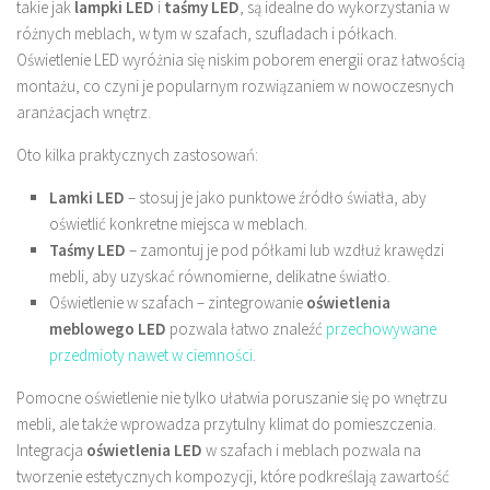
takie jak
lampki LED
i
taśmy LED
, są idealne do wykorzystania w
różnych meblach, w tym w szafach, szufladach i półkach.
Oświetlenie LED wyróżnia się niskim poborem energii oraz łatwością
montażu, co czyni je popularnym rozwiązaniem w nowoczesnych
aranżacjach wnętrz.
Oto kilka praktycznych zastosowań:
Lamki LED
– stosuj je jako punktowe źródło światła, aby
oświetlić konkretne miejsca w meblach.
Taśmy LED
– zamontuj je pod półkami lub wzdłuż krawędzi
mebli, aby uzyskać równomierne, delikatne światło.
Oświetlenie w szafach – zintegrowanie
oświetlenia
meblowego LED
pozwala łatwo znaleźć
przechowywane
przedmioty nawet w ciemności
.
Pomocne oświetlenie nie tylko ułatwia poruszanie się po wnętrzu
mebli, ale także wprowadza przytulny klimat do pomieszczenia.
Integracja
oświetlenia LED
w szafach i meblach pozwala na
tworzenie estetycznych kompozycji, które podkreślają zawartość