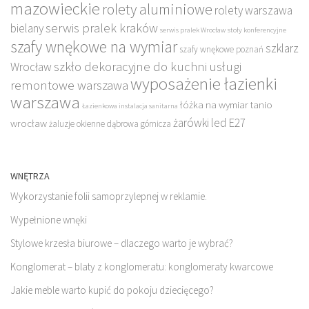
mazowieckie
rolety aluminiowe
rolety warszawa
serwis pralek kraków
bielany
serwis pralek Wrocław
stoły konferencyjne
szafy wnękowe na wymiar
szklarz
szafy wnękowe poznań
szkło dekoracyjne do kuchni
usługi
Wrocław
wyposażenie łazienki
remontowe warszawa
warszawa
łóżka na wymiar tanio
Łazienkowa instalacja sanitarna
żarówki led E27
wrocław
żaluzje okienne dąbrowa górnicza
WNĘTRZA
Wykorzystanie folii samoprzylepnej w reklamie.
Wypełnione wnęki
Stylowe krzesła biurowe – dlaczego warto je wybrać?
Konglomerat – blaty z konglomeratu: konglomeraty kwarcowe
Jakie meble warto kupić do pokoju dziecięcego?