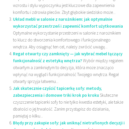
wzrostu i stylu wypoczynku jest kluczowe dla zapewnienia
komfortu i zdrowia pleców. Zbyt głębokie siedzisko może...
Układ mebli w salonie z narożnikiem: jak optymalnie
wykorzystać przestrzeń i zapewnić komfort użytkowania
Optymalne wykorzystanie przestrzeni w salonie z narożnikiem
to klucz do stworzenia komfortowego i funkcjonalnego
wnętrza. Aby osiągnąć ten cel, należy zwrócić uwagę...
Regał otwarty czy zamknięty — jak wybrać mebel łączący
funkcjonalność z estetyką wnętrza?
Wybór między regałem
otwartym a zamkniętym to decyzja, która może znacząco
wpłynąć na wygląd i funkcjonalność Twojego wnętrza. Regał
otwarty sprzyja łatwemu...
Jak skutecznie czyścić tapicerkę sofy: metody,
zabezpieczenia i domowe triki krok po kroku
Skuteczne
czyszczenie tapicerki sofy to nie tylko kwestia estetyki, ale także
dbałości o jej trwałość. Zanim przystąpisz do działania,
pamiętaj o kilku...
Błędy przy zakupie sofy: jak uniknąć nietrafionych decyzji i