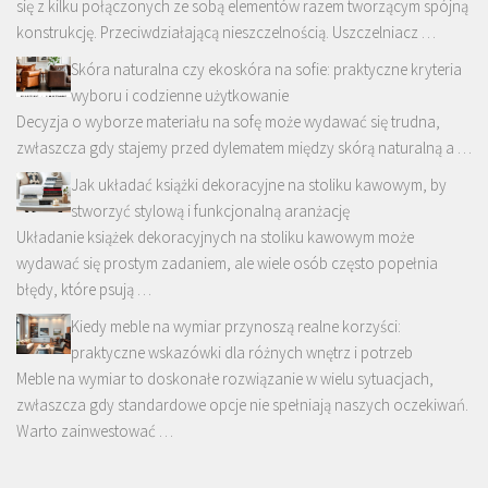
się z kilku połączonych ze sobą elementów razem tworzącym spójną
konstrukcję. Przeciwdziałającą nieszczelnością. Uszczelniacz …
Skóra naturalna czy ekoskóra na sofie: praktyczne kryteria
wyboru i codzienne użytkowanie
Decyzja o wyborze materiału na sofę może wydawać się trudna,
zwłaszcza gdy stajemy przed dylematem między skórą naturalną a …
Jak układać książki dekoracyjne na stoliku kawowym, by
stworzyć stylową i funkcjonalną aranżację
Układanie książek dekoracyjnych na stoliku kawowym może
wydawać się prostym zadaniem, ale wiele osób często popełnia
błędy, które psują …
Kiedy meble na wymiar przynoszą realne korzyści:
praktyczne wskazówki dla różnych wnętrz i potrzeb
Meble na wymiar to doskonałe rozwiązanie w wielu sytuacjach,
zwłaszcza gdy standardowe opcje nie spełniają naszych oczekiwań.
Warto zainwestować …