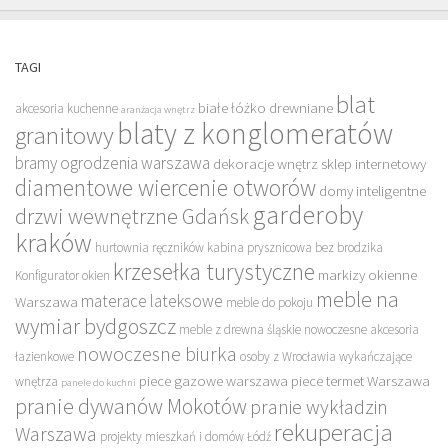
TAGI
blat
białe łóżko drewniane
akcesoria kuchenne
aranżacja wnętrz
blaty z konglomeratów
granitowy
bramy ogrodzenia warszawa
dekoracje wnętrz sklep internetowy
diamentowe wiercenie otworów
domy inteligentne
garderoby
drzwi wewnętrzne Gdańsk
kraków
hurtownia ręczników
kabina prysznicowa bez brodzika
krzesełka turystyczne
markizy okienne
Konfigurator okien
meble na
materace lateksowe
Warszawa
meble do pokoju
wymiar bydgoszcz
meble z drewna śląskie
nowoczesne akcesoria
nowoczesne biurka
łazienkowe
osoby z Wrocławia wykańczające
piece gazowe warszawa
piece termet Warszawa
wnętrza
panele do kuchni
pranie dywanów Mokotów
pranie wykładzin
rekuperacja
Warszawa
projekty mieszkań i domów Łódź