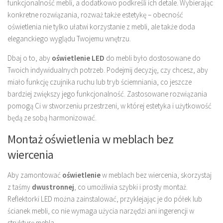
funkcjonalność mebli, a dodatkowo podkreśli ich detale. Wybierając
konkretne rozwiązania, rozważ także estetykę – obecność
oświetlenia nie tylko ułatwi korzystanie z mebli, ale także doda
eleganckiego wyglądu Twojemu wnętrzu.
Dbaj o to, aby
oświetlenie LED
do mebli było dostosowane do
Twoich indywidualnych potrzeb. Podejmij decyzję, czy chcesz, aby
miało funkcję czujnika ruchu lub tryb ściemniania, co jeszcze
bardziej zwiększy jego funkcjonalność. Zastosowane rozwiązania
pomogą Ci w stworzeniu przestrzeni, w której estetyka i użytkowość
będą ze sobą harmonizować.
Montaż oświetlenia w meblach bez
wiercenia
Aby zamontować
oświetlenie
w meblach bez wiercenia, skorzystaj
z taśmy
dwustronnej
, co umożliwia szybki i prosty montaż.
Reflektorki LED można zainstalować, przyklejając je do półek lub
ścianek mebli, co nie wymaga użycia narzędzi ani ingerencji w
strukturę mebla.