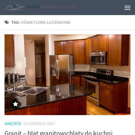
TAG:
OŚWIETLENIE ŁAZIENKOWE
WNĘTRZE
13 CZERWCA 2017
Granit – blat granitowy:blaty do kuchni