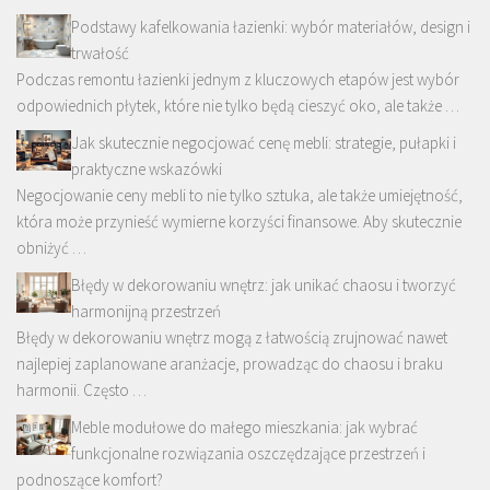
Podstawy kafelkowania łazienki: wybór materiałów, design i
trwałość
Podczas remontu łazienki jednym z kluczowych etapów jest wybór
odpowiednich płytek, które nie tylko będą cieszyć oko, ale także …
Jak skutecznie negocjować cenę mebli: strategie, pułapki i
praktyczne wskazówki
Negocjowanie ceny mebli to nie tylko sztuka, ale także umiejętność,
która może przynieść wymierne korzyści finansowe. Aby skutecznie
obniżyć …
Błędy w dekorowaniu wnętrz: jak unikać chaosu i tworzyć
harmonijną przestrzeń
Błędy w dekorowaniu wnętrz mogą z łatwością zrujnować nawet
najlepiej zaplanowane aranżacje, prowadząc do chaosu i braku
harmonii. Często …
Meble modułowe do małego mieszkania: jak wybrać
funkcjonalne rozwiązania oszczędzające przestrzeń i
podnoszące komfort?