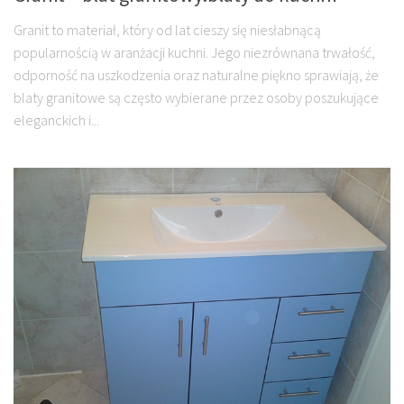
Granit to materiał, który od lat cieszy się niesłabnącą
popularnością w aranżacji kuchni. Jego niezrównana trwałość,
odporność na uszkodzenia oraz naturalne piękno sprawiają, że
blaty granitowe są często wybierane przez osoby poszukujące
eleganckich i...