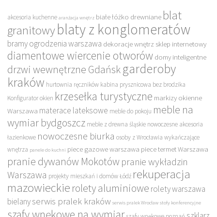
blat
białe łóżko drewniane
akcesoria kuchenne
aranżacja wnętrz
blaty z konglomeratów
granitowy
bramy ogrodzenia warszawa
dekoracje wnętrz sklep internetowy
diamentowe wiercenie otworów
domy inteligentne
garderoby
drzwi wewnętrzne Gdańsk
kraków
hurtownia ręczników
kabina prysznicowa bez brodzika
krzesełka turystyczne
markizy okienne
Konfigurator okien
meble na
materace lateksowe
Warszawa
meble do pokoju
wymiar bydgoszcz
meble z drewna śląskie
nowoczesne akcesoria
nowoczesne biurka
łazienkowe
osoby z Wrocławia wykańczające
piece gazowe warszawa
piece termet Warszawa
wnętrza
panele do kuchni
pranie dywanów Mokotów
pranie wykładzin
rekuperacja
Warszawa
projekty mieszkań i domów Łódź
mazowieckie
rolety aluminiowe
rolety warszawa
serwis pralek kraków
bielany
serwis pralek Wrocław
stoły konferencyjne
szafy wnękowe na wymiar
szklarz
szafy wnękowe poznań