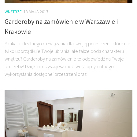
WNĘTRZE
13 MAJA 2017
Garderoby na zamówienie w Warszawie i
Krakowie
Szukasz idealnego rozwiązania dla swojej przestrzeni, które nie
tylko uporządkuje Twoje ubrania, ale także doda charakteru
wnętrzu? Garderoby na zamówienie to odpowiedź na Twoje
potrzeby! Dzięki nim zyskujesz możliwość optymalnego
wykorzystania dostępnej przestrzeni oraz...