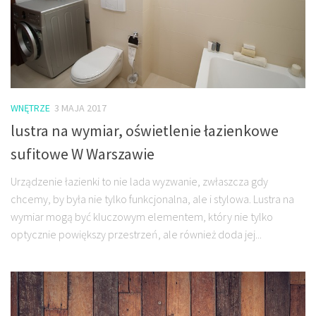
WNĘTRZE
3 MAJA 2017
lustra na wymiar, oświetlenie łazienkowe
sufitowe W Warszawie
Urządzenie łazienki to nie lada wyzwanie, zwłaszcza gdy
chcemy, by była nie tylko funkcjonalna, ale i stylowa. Lustra na
wymiar mogą być kluczowym elementem, który nie tylko
optycznie powiększy przestrzeń, ale również doda jej...