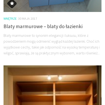
WNĘTRZE
30 MAJA 2017
Blaty marmurowe – blaty do łazienki
Blaty marmurowe to synonim elegancji i luksusu, które z
powodzeniem mogą odmienić wygląd każdej łazienki. Choć ich
wyjątkowe cechy, takie jak odporność na wysoką temperaturę i
wilgoć, sprawiają, że są praktycznym wyborem, warto również...