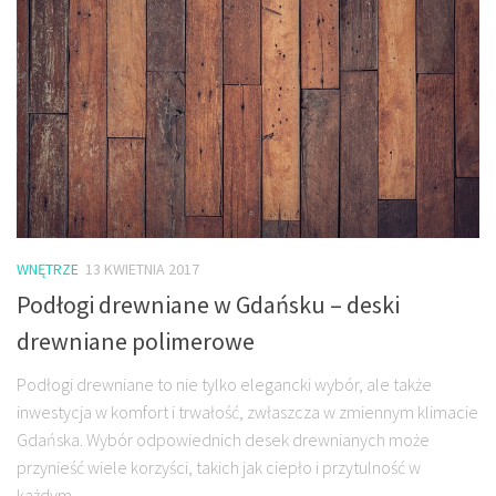
WNĘTRZE
13 KWIETNIA 2017
Podłogi drewniane w Gdańsku – deski
drewniane polimerowe
Podłogi drewniane to nie tylko elegancki wybór, ale także
inwestycja w komfort i trwałość, zwłaszcza w zmiennym klimacie
Gdańska. Wybór odpowiednich desek drewnianych może
przynieść wiele korzyści, takich jak ciepło i przytulność w
każdym...