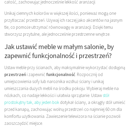
całość, zachowując jednocześnie lekkość aranżacji.
Unikaj ciemnych kolorów w większej ilości, ponieważ mogą one
przytłaczać przestrzeń. Używaj ich raczej jako akcentów na jasnym
tle, co pomoże utrzymać równowagę w aranżacji. Dzięki temu
stworzysz przytulne, ale jednocześnie przestrzenne wnętrze.
Jak ustawić meble w małym salonie, by
zapewnić funkcjonalność i przestrzeń?
Ustaw meble przy ścianach, aby maksymalnie wykorzystać dostępną
przestrzeń
i zapewnić
funkcjonalność
. Rozpocznij od
umiejscowienia sofy lub narożnika wzdłuż ściany i unikaj
umieszczania dużych mebli na środku pokoju. Wybieraj meble na
nóżkach, co nadaje lekkości i ułatwia sprzątanie. Ustaw
stół
prostokątny tak, aby jeden bok
dotykał ściany, a okrągły stół umieść
przed kanapą, zachowując wolną przestrzeń co najmniej 60 cm dla
komfortu użytkowania. Zawieszenie telewizora na ścianie pozwoli
zaoszczędzić miejsce.