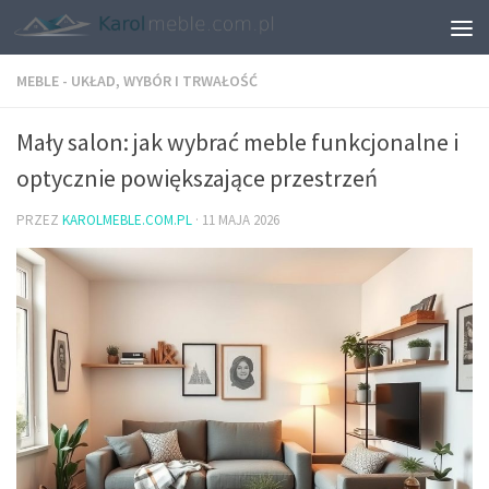
MEBLE - UKŁAD, WYBÓR I TRWAŁOŚĆ
Mały salon: jak wybrać meble funkcjonalne i
optycznie powiększające przestrzeń
PRZEZ
KAROLMEBLE.COM.PL
·
11 MAJA 2026