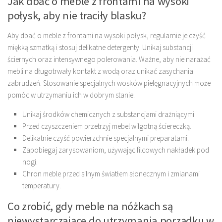
Jak dbać o meble z frontami na wysoki
połysk, aby nie traciły blasku?
Aby dbać o meble z frontami na wysoki połysk, regularnie je czyść
miękką szmatką i stosuj delikatne detergenty. Unikaj substancji
ściernych oraz intensywnego polerowania. Ważne, aby nie narażać
mebli na długotrwały kontakt z wodą oraz unikać zasychania
zabrudzeń. Stosowanie specjalnych wosków pielęgnacyjnych może
pomóc w utrzymaniu ich w dobrym stanie.
Unikaj środków chemicznych z substancjami drażniącymi.
Przed czyszczeniem przetrzyj mebel wilgotną ściereczką.
Delikatnie czyść powierzchnie specjalnymi preparatami.
Zapobiegaj zarysowaniom, używając filcowych nakładek pod
nogi.
Chron meble przed silnym światłem słonecznym i zmianami
temperatury.
Co zrobić, gdy meble na nóżkach są
niewystarczające do utrzymania porządku w