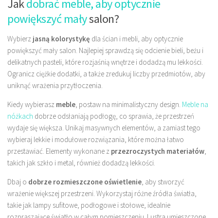
Jak
dobrać meble, aby optycznie
powiększyć mały
salon?
Wybierz
jasną kolorystykę
dla ścian i mebli, aby optycznie
powiększyć mały salon. Najlepiej sprawdzą się odcienie bieli, beżu i
delikatnych pasteli, które rozjaśnią wnętrze i dodadzą mu lekkości.
Ogranicz ciężkie dodatki, a także zredukuj liczby przedmiotów, aby
uniknąć wrażenia przytłoczenia.
Kiedy wybierasz
meble
, postaw na minimalistyczny design.
Meble na
nóżkach
dobrze odsłaniają podłogę, co sprawia, że przestrzeń
wydaje się większa. Unikaj masywnych elementów, a zamiast tego
wybieraj lekkie i modułowe rozwiązania, które można łatwo
przestawiać. Elementy wykonane z
przezroczystych materiałów
,
takich jak szkło i metal, również dodadzą lekkości.
Dbaj o
dobrze rozmieszczone oświetlenie
, aby stworzyć
wrażenie większej przestrzeni. Wykorzystaj różne źródła światła,
takie jak lampy sufitowe, podłogowe i stołowe, idealnie
rozpraszające światło w całym pomieszczeniu. Lustra umieszczone