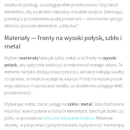
światła do podłogi, co potęguje efekt przestronności. Użyj takich
elementów, aby podkreślić naturalny charakter wnętrza. Dekorując,
pamiętaj o pozostawieniu pustej przestrzeni — ona również sprzyja
lekkości i pozwala elementom „oddychać”.
Materiały — fronty na wysoki połysk, szkło i
metal
Wybierz
materiały
takie jak szkło, metal oraz fronty na
wysoki
połysk
, aby optycznie zwiększyć przestronność małego salonu. Te
elementy nie tylko dodają nowoczesności, ale także odbijają światło,
co sprawia, że wnętrze wydaje się większe. Fronty na wysoki połysk
mają zdolność rozpraszania światła, co dodatkowo potęguje efekt
przestronności.
Wybierając meble, zwróć uwagę na
szkło
i
metal
. Szkło hartowane
może być wykorzystane w różnych elementach, takich jak stoliki czy
półki, co pozwala na
optyczne odciążenie wnętrza
. Metalowe
akcenty, w połączeniu z jasnymi barwami, będą tworzyć harmonijną