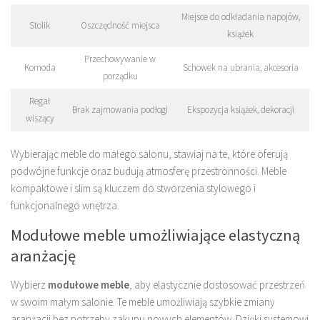
Miejsce do odkładania napojów,
Stolik
Oszczędność miejsca
książek
Przechowywanie w
Komoda
Schowek na ubrania, akcesoria
porządku
Regał
Brak zajmowania podłogi
Ekspozycja książek, dekoracji
wiszący
Wybierając meble do małego salonu, stawiaj na te, które oferują
podwójne funkcje oraz budują atmosferę przestronności. Meble
kompaktowe i slim są kluczem do stworzenia stylowego i
funkcjonalnego wnętrza.
Modułowe meble umożliwiające elastyczną
aranżację
Wybierz
modułowe meble
, aby elastycznie dostosować przestrzeń
w swoim małym salonie. Te meble umożliwiają szybkie zmiany
aranżacji bez potrzeby zakupu nowych elementów. Dzięki systemowi