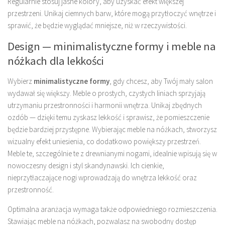
Regularnie stosuj jasne kolory, aby uzyskać efekt większej
przestrzeni. Unikaj ciemnych barw, które mogą przytłoczyć wnętrze i
sprawić, że będzie wyglądać mniejsze, niż w rzeczywistości.
Design — minimalistyczne formy i meble na
nóżkach dla lekkości
Wybierz
minimalistyczne formy
, gdy chcesz, aby Twój mały salon
wydawał się większy. Meble o prostych, czystych liniach sprzyjają
utrzymaniu przestronności i harmonii wnętrza. Unikaj zbędnych
ozdób — dzięki temu zyskasz lekkość i sprawisz, że pomieszczenie
będzie bardziej przystępne. Wybierając meble na nóżkach, stworzysz
wizualny efekt uniesienia, co dodatkowo powiększy przestrzeń.
Meble te, szczególnie te z drewnianymi nogami, idealnie wpisują się w
nowoczesny design i styl skandynawski. Ich cienkie,
nieprzytłaczające nogi wprowadzają do wnętrza lekkość oraz
przestronność.
Optimalna aranżacja wymaga także odpowiedniego rozmieszczenia.
Stawiając meble na nóżkach, pozwalasz na swobodny dostęp