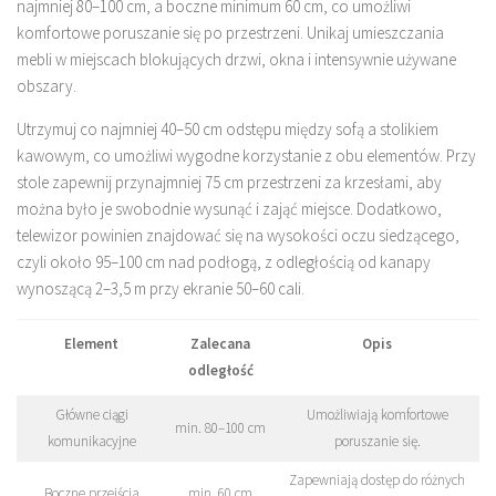
najmniej 80–100 cm, a boczne minimum 60 cm, co umożliwi
komfortowe poruszanie się po przestrzeni. Unikaj umieszczania
mebli w miejscach blokujących drzwi, okna i intensywnie używane
obszary.
Utrzymuj co najmniej 40–50 cm odstępu między sofą a stolikiem
kawowym, co umożliwi wygodne korzystanie z obu elementów. Przy
stole zapewnij przynajmniej 75 cm przestrzeni za krzesłami, aby
można było je swobodnie wysunąć i zająć miejsce. Dodatkowo,
telewizor powinien znajdować się na wysokości oczu siedzącego,
czyli około 95–100 cm nad podłogą, z odległością od kanapy
wynoszącą 2–3,5 m przy ekranie 50–60 cali.
Element
Zalecana
Opis
odległość
Główne ciągi
Umożliwiają komfortowe
min. 80–100 cm
komunikacyjne
poruszanie się.
Zapewniają dostęp do różnych
Boczne przejścia
min. 60 cm