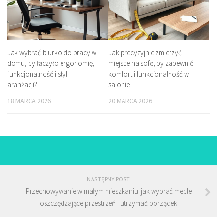
Jak wybrać biurko do pracy w
Jak precyzyjnie zmierzyć
domu, by łączyło ergonomię,
miejsce na sofę, by zapewnić
funkcjonalność i styl
komfort i funkcjonalność w
aranżacji?
salonie
18 MARCA 2026
20 MARCA 2026
NASTĘPNY POST
Przechowywanie w małym mieszkaniu: jak wybrać meble
oszczędzające przestrzeń i utrzymać porządek