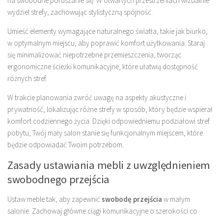
na swobodne poruszanie się. W otwartych przestrzeniach wizualnie
wydziel strefy, zachowując stylistyczną spójność.
Umieść elementy wymagające naturalnego światła, takie jak biurko,
w optymalnym miejscu, aby poprawić komfort użytkowania. Staraj
się minimalizować niepotrzebne przemieszczenia, tworząc
ergonomiczne ścieżki komunikacyjne, które ułatwią dostępność
różnych stref.
W trakcie planowania zwróć uwagę na aspekty akustyczne i
prywatność, lokalizując różne strefy w sposób, który będzie wspierał
komfort codziennego życia. Dzięki odpowiedniemu podziałowi stref
pobytu, Twój mały salon stanie się funkcjonalnym miejscem, które
będzie odpowiadać Twoim potrzebom.
Zasady ustawiania mebli z uwzględnieniem
swobodnego przejścia
Ustaw meble tak, aby zapewnić
swobodę przejścia
w małym
salonie. Zachowaj główne ciągi komunikacyjne o szerokości co