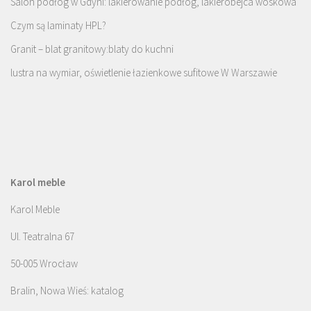
Salon podłóg w Gdyni: lakierowanie podłóg, lakierobejca woskowa
Czym są laminaty HPL?
Granit – blat granitowy:blaty do kuchni
lustra na wymiar, oświetlenie łazienkowe sufitowe W Warszawie
Karol meble
Karol Meble
Ul. Teatralna 67
50-005 Wrocław
Bralin, Nowa Wieś: katalog