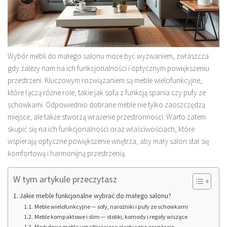
Wybór mebli do małego salonu może być wyzwaniem, zwłaszcza
gdy zależy nam na ich funkcjonalności i optycznym powiększeniu
przestrzeni. Kluczowym rozwiązaniem są meble wielofunkcyjne,
które łączą różne role, takie jak sofa z funkcją spania czy pufy ze
schowkami. Odpowiednio dobrane meble nie tylko zaoszczędzą
miejsce, ale także stworzą wrażenie przestronności. Warto zatem
skupić się na ich funkcjonalności oraz właściwościach, które
wspierają optyczne powiększenie wnętrza, aby mały salon stał się
komfortową i harmonijną przestrzenią.
W tym artykule przeczytasz
Jakie meble funkcjonalne wybrać do małego salonu?
Meble wielofunkcyjne — sofy, narożniki i pufy ze schowkami
Meble kompaktowe i slim — stoliki, komody i regały wiszące
Modułowe meble umożliwiające elastyczną aranżację