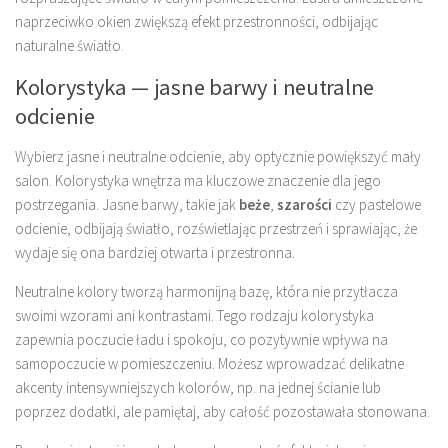
naprzeciwko okien zwiększą efekt przestronności, odbijając
naturalne światło.
Kolorystyka — jasne barwy i neutralne
odcienie
Wybierz jasne i neutralne odcienie, aby optycznie powiększyć mały
salon. Kolorystyka wnętrza ma kluczowe znaczenie dla jego
postrzegania. Jasne barwy, takie jak
beże
,
szarości
czy pastelowe
odcienie, odbijają światło, rozświetlając przestrzeń i sprawiając, że
wydaje się ona bardziej otwarta i przestronna.
Neutralne kolory tworzą harmonijną bazę, która nie przytłacza
swoimi wzorami ani kontrastami. Tego rodzaju kolorystyka
zapewnia poczucie ładu i spokoju, co pozytywnie wpływa na
samopoczucie w pomieszczeniu. Możesz wprowadzać delikatne
akcenty intensywniejszych kolorów, np. na jednej ścianie lub
poprzez dodatki, ale pamiętaj, aby całość pozostawała stonowana.