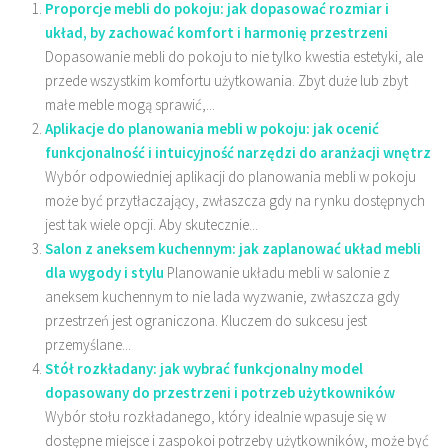
Proporcje mebli do pokoju: jak dopasować rozmiar i
układ, by zachować komfort i harmonię przestrzeni
Dopasowanie mebli do pokoju to nie tylko kwestia estetyki, ale
przede wszystkim komfortu użytkowania. Zbyt duże lub zbyt
małe meble mogą sprawić,...
Aplikacje do planowania mebli w pokoju: jak ocenić
funkcjonalność i intuicyjność narzędzi do aranżacji wnętrz
Wybór odpowiedniej aplikacji do planowania mebli w pokoju
może być przytłaczający, zwłaszcza gdy na rynku dostępnych
jest tak wiele opcji. Aby skutecznie...
Salon z aneksem kuchennym: jak zaplanować układ mebli
dla wygody i stylu
Planowanie układu mebli w salonie z
aneksem kuchennym to nie lada wyzwanie, zwłaszcza gdy
przestrzeń jest ograniczona. Kluczem do sukcesu jest
przemyślane...
Stół rozkładany: jak wybrać funkcjonalny model
dopasowany do przestrzeni i potrzeb użytkowników
Wybór stołu rozkładanego, który idealnie wpasuje się w
dostępne miejsce i zaspokoi potrzeby użytkowników, może być