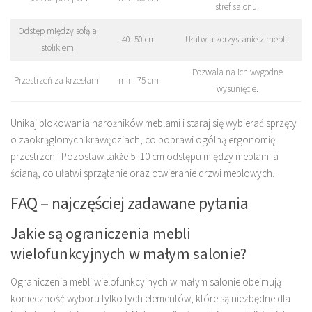
stref salonu.
Odstęp między sofą a
40–50 cm
Ułatwia korzystanie z mebli.
stolikiem
Pozwala na ich wygodne
Przestrzeń za krzesłami
min. 75 cm
wysunięcie.
Unikaj blokowania narożników meblami i staraj się wybierać sprzęty
o zaokrąglonych krawędziach, co poprawi ogólną ergonomię
przestrzeni. Pozostaw także 5–10 cm odstępu między meblami a
ścianą, co ułatwi sprzątanie oraz otwieranie drzwi meblowych.
FAQ – najczęściej zadawane pytania
Jakie są ograniczenia mebli
wielofunkcyjnych w małym salonie?
Ograniczenia mebli wielofunkcyjnych w małym salonie obejmują
konieczność wyboru tylko tych elementów, które są niezbędne dla