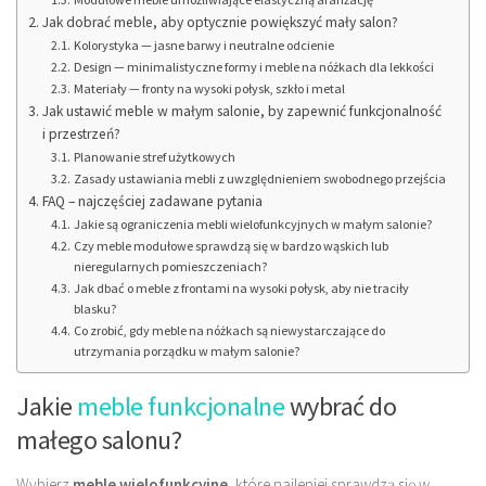
Jak dobrać meble, aby optycznie powiększyć mały salon?
Kolorystyka — jasne barwy i neutralne odcienie
Design — minimalistyczne formy i meble na nóżkach dla lekkości
Materiały — fronty na wysoki połysk, szkło i metal
Jak ustawić meble w małym salonie, by zapewnić funkcjonalność
i przestrzeń?
Planowanie stref użytkowych
Zasady ustawiania mebli z uwzględnieniem swobodnego przejścia
FAQ – najczęściej zadawane pytania
Jakie są ograniczenia mebli wielofunkcyjnych w małym salonie?
Czy meble modułowe sprawdzą się w bardzo wąskich lub
nieregularnych pomieszczeniach?
Jak dbać o meble z frontami na wysoki połysk, aby nie traciły
blasku?
Co zrobić, gdy meble na nóżkach są niewystarczające do
utrzymania porządku w małym salonie?
Jakie
meble funkcjonalne
wybrać do
małego salonu?
Wybierz
meble wielofunkcyjne
, które najlepiej sprawdzą się w