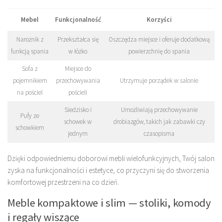
Mebel
Funkcjonalność
Korzyści
Narożnik z
Przekształca się
Oszczędza miejsce i oferuje dodatkową
funkcją spania
w łóżko
powierzchnię do spania
Sofa z
Miejsce do
pojemnikiem
przechowywania
Utrzymuje porządek w salonie
na pościel
pościeli
Siedzisko i
Umożliwiają przechowywanie
Pufy ze
schowek w
drobiazgów, takich jak zabawki czy
schowkiem
jednym
czasopisma
Dzięki odpowiedniemu doborowi mebli wielofunkcyjnych, Twój salon
zyska na funkcjonalności i estetyce, co przyczyni się do stworzenia
komfortowej przestrzeni na co dzień.
Meble kompaktowe i slim — stoliki, komody
i regały wiszące