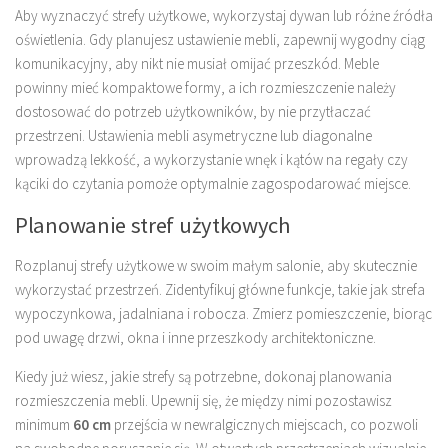
Aby wyznaczyć strefy użytkowe, wykorzystaj dywan lub różne źródła
oświetlenia. Gdy planujesz ustawienie mebli, zapewnij wygodny ciąg
komunikacyjny, aby nikt nie musiał omijać przeszkód. Meble
powinny mieć kompaktowe formy, a ich rozmieszczenie należy
dostosować do potrzeb użytkowników, by nie przytłaczać
przestrzeni. Ustawienia mebli asymetryczne lub diagonalne
wprowadzą lekkość, a wykorzystanie wnęk i kątów na regały czy
kąciki do czytania pomoże optymalnie zagospodarować miejsce.
Planowanie stref użytkowych
Rozplanuj strefy użytkowe w swoim małym salonie, aby skutecznie
wykorzystać przestrzeń. Zidentyfikuj główne funkcje, takie jak strefa
wypoczynkowa, jadalniana i robocza. Zmierz pomieszczenie, biorąc
pod uwagę drzwi, okna i inne przeszkody architektoniczne.
Kiedy już wiesz, jakie strefy są potrzebne, dokonaj planowania
rozmieszczenia mebli. Upewnij się, że między nimi pozostawisz
minimum
60 cm
przejścia w newralgicznych miejscach, co pozwoli