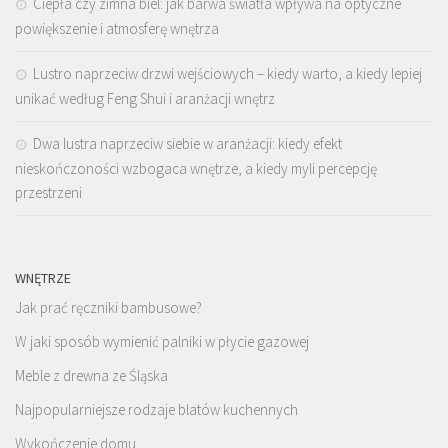
Ciepła czy zimna biel: jak barwa światła wpływa na optyczne
powiększenie i atmosferę wnętrza
Lustro naprzeciw drzwi wejściowych – kiedy warto, a kiedy lepiej
unikać według Feng Shui i aranżacji wnętrz
Dwa lustra naprzeciw siebie w aranżacji: kiedy efekt
nieskończoności wzbogaca wnętrze, a kiedy myli percepcję
przestrzeni
WNĘTRZE
Jak prać ręczniki bambusowe?
W jaki sposób wymienić palniki w płycie gazowej
Meble z drewna ze Śląska
Najpopularniejsze rodzaje blatów kuchennych
Wykończenie domu