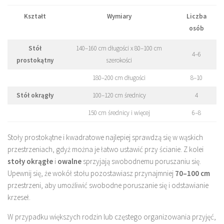
Kształt
Wymiary
Liczba
osób
Stół
140–160 cm długości x 80–100 cm
4–6
prostokątny
szerokości
180–200 cm długości
8–10
Stół okrągły
100–120 cm średnicy
4
150 cm średnicy i więcej
6–8
Stoły prostokątne i kwadratowe najlepiej sprawdzą się w wąskich
przestrzeniach, gdyż można je łatwo ustawić przy ścianie. Z kolei
stoły okrągłe
i
owalne
sprzyjają swobodnemu poruszaniu się.
Upewnij się, że wokół stołu pozostawiasz przynajmniej
70–100 cm
przestrzeni, aby umożliwić swobodne poruszanie się i odstawianie
krzeseł.
W przypadku większych rodzin lub częstego organizowania przyjęć,