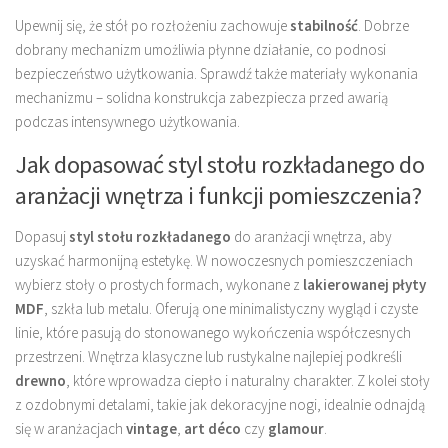
Upewnij się, że stół po rozłożeniu zachowuje
stabilność
. Dobrze
dobrany mechanizm umożliwia płynne działanie, co podnosi
bezpieczeństwo użytkowania. Sprawdź także materiały wykonania
mechanizmu – solidna konstrukcja zabezpiecza przed awarią
podczas intensywnego użytkowania.
Jak dopasować styl stołu rozkładanego do
aranżacji wnętrza i funkcji pomieszczenia?
Dopasuj
styl stołu rozkładanego
do aranżacji wnętrza, aby
uzyskać harmonijną estetykę. W nowoczesnych pomieszczeniach
wybierz stoły o prostych formach, wykonane z
lakierowanej płyty
MDF
, szkła lub metalu. Oferują one minimalistyczny wygląd i czyste
linie, które pasują do stonowanego wykończenia współczesnych
przestrzeni. Wnętrza klasyczne lub rustykalne najlepiej podkreśli
drewno
, które wprowadza ciepło i naturalny charakter. Z kolei stoły
z ozdobnymi detalami, takie jak dekoracyjne nogi, idealnie odnajdą
się w aranżacjach
vintage
,
art déco
czy
glamour
.