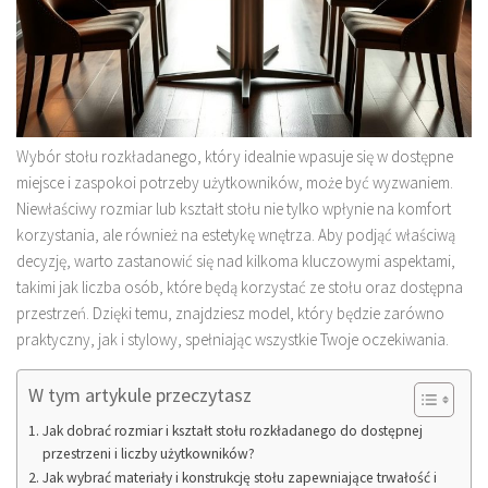
Wybór stołu rozkładanego, który idealnie wpasuje się w dostępne
miejsce i zaspokoi potrzeby użytkowników, może być wyzwaniem.
Niewłaściwy rozmiar lub kształt stołu nie tylko wpłynie na komfort
korzystania, ale również na estetykę wnętrza. Aby podjąć właściwą
decyzję, warto zastanowić się nad kilkoma kluczowymi aspektami,
takimi jak liczba osób, które będą korzystać ze stołu oraz dostępna
przestrzeń. Dzięki temu, znajdziesz model, który będzie zarówno
praktyczny, jak i stylowy, spełniając wszystkie Twoje oczekiwania.
W tym artykule przeczytasz
Jak dobrać rozmiar i kształt stołu rozkładanego do dostępnej
przestrzeni i liczby użytkowników?
Jak wybrać materiały i konstrukcję stołu zapewniające trwałość i