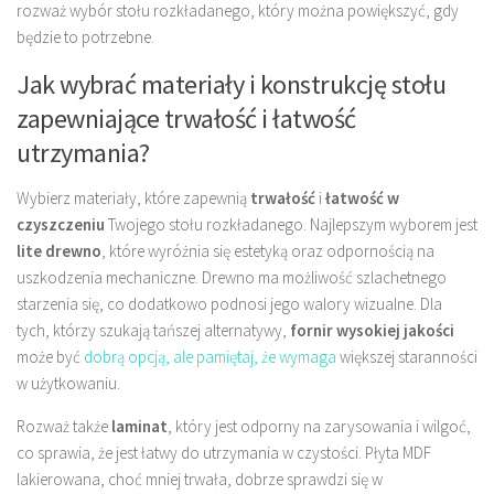
rozważ wybór stołu rozkładanego, który można powiększyć, gdy
będzie to potrzebne.
Jak wybrać materiały i konstrukcję stołu
zapewniające trwałość i łatwość
utrzymania?
Wybierz materiały, które zapewnią
trwałość
i
łatwość w
czyszczeniu
Twojego stołu rozkładanego. Najlepszym wyborem jest
lite drewno
, które wyróżnia się estetyką oraz odpornością na
uszkodzenia mechaniczne. Drewno ma możliwość szlachetnego
starzenia się, co dodatkowo podnosi jego walory wizualne. Dla
tych, którzy szukają tańszej alternatywy,
fornir wysokiej jakości
może być
dobrą opcją, ale pamiętaj, że wymaga
większej staranności
w użytkowaniu.
Rozważ także
laminat
, który jest odporny na zarysowania i wilgoć,
co sprawia, że jest łatwy do utrzymania w czystości. Płyta MDF
lakierowana, choć mniej trwała, dobrze sprawdzi się w