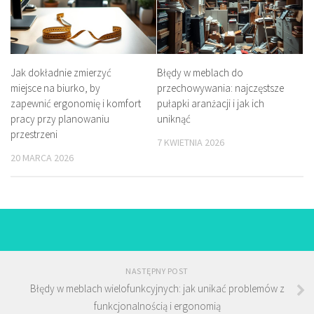
Jak dokładnie zmierzyć
Błędy w meblach do
miejsce na biurko, by
przechowywania: najczęstsze
zapewnić ergonomię i komfort
pułapki aranżacji i jak ich
pracy przy planowaniu
uniknąć
przestrzeni
7 KWIETNIA 2026
20 MARCA 2026
NASTĘPNY POST
Błędy w meblach wielofunkcyjnych: jak unikać problemów z
funkcjonalnością i ergonomią