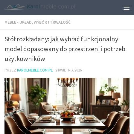
MEBLE - UKŁAD, WYBÓR I TRWAŁOŚĆ
Stół rozkładany: jak wybrać funkcjonalny
model dopasowany do przestrzeni i potrzeb
użytkowników
PRZEZ
KAROLMEBLE.COM.PL
·
2 KWIETNIA 2026