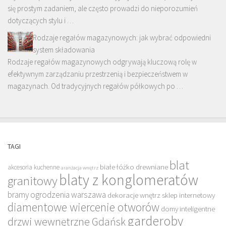
się prostym zadaniem, ale często prowadzi do nieporozumień
dotyczących stylu i …
Rodzaje regałów magazynowych: jak wybrać odpowiedni
system składowania
Rodzaje regałów magazynowych odgrywają kluczową rolę w
efektywnym zarządzaniu przestrzenią i bezpieczeństwem w
magazynach. Od tradycyjnych regałów półkowych po …
TAGI
blat
białe łóżko drewniane
akcesoria kuchenne
aranżacja wnętrz
blaty z konglomeratów
granitowy
bramy ogrodzenia warszawa
dekoracje wnętrz sklep internetowy
diamentowe wiercenie otworów
domy inteligentne
garderoby
drzwi wewnętrzne Gdańsk