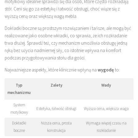
motylkowy idealnie sprawdzi się dla osób, które często rozkładają
stół. Ceni się go za estetykę i łatwość obsługi, choć wiąże się z
wyższą ceną oraz większą wagą mebla.
Dokładki boczne są prostszym rozwiązaniem i tańsze, ale mogą być
realizowane jako osobne wkładki, co sprawia, że ich rozkładanie
trwa dłużej. Sprawdź też, czy mechanizm umożliwia obsługę jedną
ręką bez użycia nadmiernej siły, co istotnie wpływa na komfort
podczas przygotowywania stołu dla gości.
Najważniejsze aspekty, które klinicznie wpłyną na
wygodę
to:
Typ
Zalety
Wady
mechanizmu
System
Estetyka, łatwość obsługi
Wyższa cena, większa waga
motylkowy
Dokładki
Niższa cena, prosta
Wymaga więcej czasu na
boczne
konstrukcja
rozkładanie