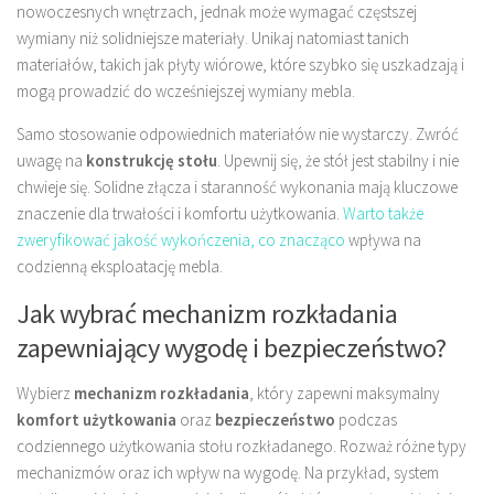
nowoczesnych wnętrzach, jednak może wymagać częstszej
wymiany niż solidniejsze materiały. Unikaj natomiast tanich
materiałów, takich jak płyty wiórowe, które szybko się uszkadzają i
mogą prowadzić do wcześniejszej wymiany mebla.
Samo stosowanie odpowiednich materiałów nie wystarczy. Zwróć
uwagę na
konstrukcję stołu
. Upewnij się, że stół jest stabilny i nie
chwieje się. Solidne złącza i staranność wykonania mają kluczowe
znaczenie dla trwałości i komfortu użytkowania.
Warto także
zweryfikować jakość wykończenia, co znacząco
wpływa na
codzienną eksploatację mebla.
Jak wybrać mechanizm rozkładania
zapewniający wygodę i bezpieczeństwo?
Wybierz
mechanizm rozkładania
, który zapewni maksymalny
komfort użytkowania
oraz
bezpieczeństwo
podczas
codziennego użytkowania stołu rozkładanego. Rozważ różne typy
mechanizmów oraz ich wpływ na wygodę. Na przykład, system