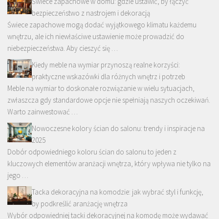
Świece zapachowe w domu: gdzie ustawić, by łączyć
bezpieczeństwo z nastrojem i dekoracją
Świece zapachowe mogą dodać wyjątkowego klimatu każdemu
wnętrzu, ale ich niewłaściwe ustawienie może prowadzić do
niebezpieczeństwa. Aby cieszyć się …
Kiedy meble na wymiar przynoszą realne korzyści:
praktyczne wskazówki dla różnych wnętrz i potrzeb
Meble na wymiar to doskonałe rozwiązanie w wielu sytuacjach,
zwłaszcza gdy standardowe opcje nie spełniają naszych oczekiwań.
Warto zainwestować …
Nowoczesne kolory ścian do salonu: trendy i inspiracje na
2025
Dobór odpowiedniego koloru ścian do salonu to jeden z
kluczowych elementów aranżacji wnętrza, który wpływa nie tylko na
jego …
Tacka dekoracyjna na komodzie: jak wybrać styl i funkcję,
by podkreślić aranżację wnętrza
Wybór odpowiedniej tacki dekoracyjnej na komodę może wydawać