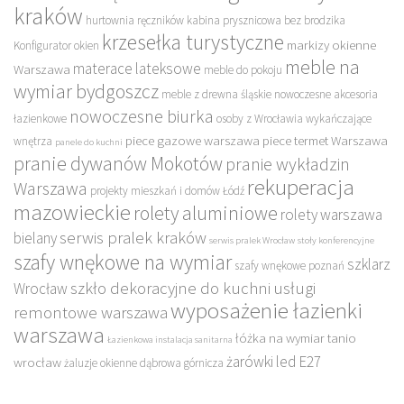
kraków
hurtownia ręczników
kabina prysznicowa bez brodzika
krzesełka turystyczne
markizy okienne
Konfigurator okien
meble na
materace lateksowe
Warszawa
meble do pokoju
wymiar bydgoszcz
meble z drewna śląskie
nowoczesne akcesoria
nowoczesne biurka
łazienkowe
osoby z Wrocławia wykańczające
piece gazowe warszawa
piece termet Warszawa
wnętrza
panele do kuchni
pranie dywanów Mokotów
pranie wykładzin
rekuperacja
Warszawa
projekty mieszkań i domów Łódź
mazowieckie
rolety aluminiowe
rolety warszawa
serwis pralek kraków
bielany
serwis pralek Wrocław
stoły konferencyjne
szafy wnękowe na wymiar
szklarz
szafy wnękowe poznań
szkło dekoracyjne do kuchni
usługi
Wrocław
wyposażenie łazienki
remontowe warszawa
warszawa
łóżka na wymiar tanio
Łazienkowa instalacja sanitarna
żarówki led E27
wrocław
żaluzje okienne dąbrowa górnicza