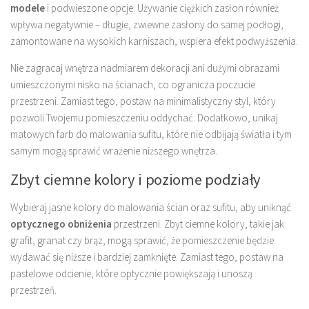
modele
i podwieszone opcje. Używanie ciężkich zasłon również
wpływa negatywnie – długie, zwiewne zasłony do samej podłogi,
zamontowane na wysokich karniszach, wspiera efekt podwyższenia.
Nie zagracaj wnętrza nadmiarem dekoracji ani dużymi obrazami
umieszczonymi nisko na ścianach, co ogranicza poczucie
przestrzeni. Zamiast tego, postaw na minimalistyczny styl, który
pozwoli Twojemu pomieszczeniu oddychać. Dodatkowo, unikaj
matowych farb do malowania sufitu, które nie odbijają światła i tym
samym mogą sprawić wrażenie niższego wnętrza.
Zbyt ciemne kolory i poziome podziały
Wybieraj jasne kolory do malowania ścian oraz sufitu, aby uniknąć
optycznego obniżenia
przestrzeni. Zbyt ciemne kolory, takie jak
grafit, granat czy brąz, mogą sprawić, że pomieszczenie będzie
wydawać się niższe i bardziej zamknięte. Zamiast tego, postaw na
pastelowe odcienie, które optycznie powiększają i unoszą
przestrzeń.