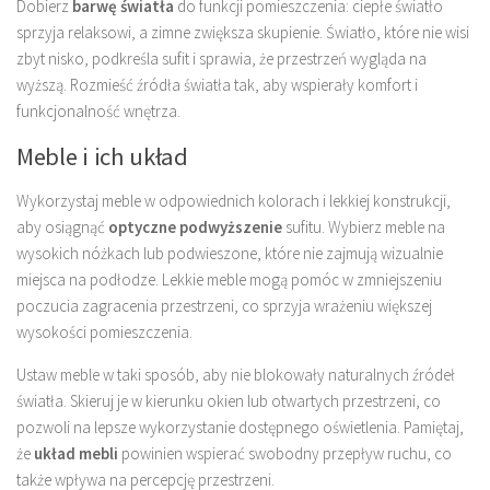
Dobierz
barwę światła
do funkcji pomieszczenia: ciepłe światło
sprzyja relaksowi, a zimne zwiększa skupienie. Światło, które nie wisi
zbyt nisko, podkreśla sufit i sprawia, że przestrzeń wygląda na
wyższą. Rozmieść źródła światła tak, aby wspierały komfort i
funkcjonalność wnętrza.
Meble i ich układ
Wykorzystaj meble w odpowiednich kolorach i lekkiej konstrukcji,
aby osiągnąć
optyczne podwyższenie
sufitu. Wybierz meble na
wysokich nóżkach lub podwieszone, które nie zajmują wizualnie
miejsca na podłodze. Lekkie meble mogą pomóc w zmniejszeniu
poczucia zagracenia przestrzeni, co sprzyja wrażeniu większej
wysokości pomieszczenia.
Ustaw meble w taki sposób, aby nie blokowały naturalnych źródeł
światła. Skieruj je w kierunku okien lub otwartych przestrzeni, co
pozwoli na lepsze wykorzystanie dostępnego oświetlenia. Pamiętaj,
że
układ mebli
powinien wspierać swobodny przepływ ruchu, co
także wpływa na percepcję przestrzeni.