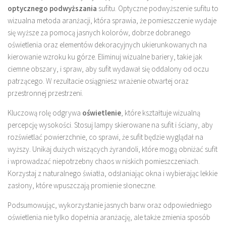
optycznego podwyższania
sufitu. Optyczne podwyższenie sufitu to
wizualna metoda aranżacji, która sprawia, że pomieszczenie wydaje
się wyższe za pomocą jasnych kolorów, dobrze dobranego
oświetlenia oraz elementów dekoracyjnych ukierunkowanych na
kierowanie wzroku ku górze. Eliminuj wizualne bariery, takie jak
ciemne obszary, i spraw, aby sufit wydawał się oddalony od oczu
patrzącego. W rezultacie osiągniesz wrażenie otwartej oraz
przestronnej przestrzeni.
Kluczową rolę odgrywa
oświetlenie
, które kształtuje wizualną
percepcję wysokości. Stosuj lampy skierowane na sufit i ściany, aby
rozświetlać powierzchnie, co sprawi, że sufit będzie wyglądał na
wyższy. Unikaj dużych wiszących żyrandoli, które mogą obniżać sufit
i wprowadzać niepotrzebny chaos w niskich pomieszczeniach.
Korzystaj z naturalnego światła, odsłaniając okna i wybierając lekkie
zasłony, które wpuszczają promienie słoneczne.
Podsumowując, wykorzystanie jasnych barw oraz odpowiedniego
oświetlenia nie tylko dopełnia aranżację, ale także zmienia sposób