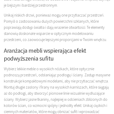
je lżejszym i bardziej przestronnym.
Unikaj niskich drzwi, ponieważ mogą one przytłaczać przestrzeń.
Pomyśl o zastosowaniu dużych powierzchni szklanych, które
poprawiają dostęp światła i dają wrażenie otwartości. Te elementy
stanowią doskonałe wsparcie w optycznym modelowaniu
przestrzeni, co zaowocuje lepszymi proporcjami w Twoim wnętrzu.
Aranżacja mebli wspierająca efekt
podwyższenia sufitu
Wybierz lekkie meble o wysokich nóżkach, które optycznie
podnoszą przestrzeń, odsłaniając podłogę i ściany. Zastąp masywne
konstrukcje kompaktowymi modelami, aby nie przytłaczać wnętrza.
Montuj długie zasłony i firany na wysokich karniszach, które sięgają
aż do podłogi, aby stworzyć pionowe linie wizualnie wydłużające
ściany. Wybierz jasne tkaniny, najlepiej w odcieniach zbliżonych do
kolorów ścian, co wzmocni spójny i jednolity efekt. Unikaj ciężkich i
ciemnych materiałów, które mogą obniżać sufit i wprowadzać