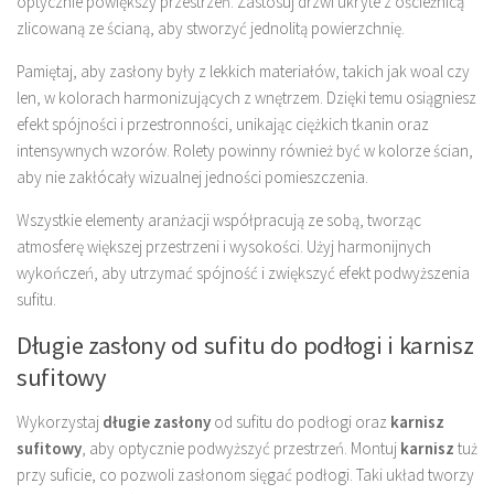
optycznie powiększy przestrzeń. Zastosuj drzwi ukryte z ościeżnicą
zlicowaną ze ścianą, aby stworzyć jednolitą powierzchnię.
Pamiętaj, aby zasłony były z lekkich materiałów, takich jak woal czy
len, w kolorach harmonizujących z wnętrzem. Dzięki temu osiągniesz
efekt spójności i przestronności, unikając ciężkich tkanin oraz
intensywnych wzorów. Rolety powinny również być w kolorze ścian,
aby nie zakłócały wizualnej jedności pomieszczenia.
Wszystkie elementy aranżacji współpracują ze sobą, tworząc
atmosferę większej przestrzeni i wysokości. Użyj harmonijnych
wykończeń, aby utrzymać spójność i zwiększyć efekt podwyższenia
sufitu.
Długie zasłony od sufitu do podłogi i karnisz
sufitowy
Wykorzystaj
długie zasłony
od sufitu do podłogi oraz
karnisz
sufitowy
, aby optycznie podwyższyć przestrzeń. Montuj
karnisz
tuż
przy suficie, co pozwoli zasłonom sięgać podłogi. Taki układ tworzy