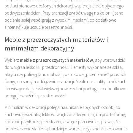
postaci pionowo ułożonych dekoracji wspierają efekt optycznego
podwyższenia ścian. Przy aranżacji zwróć uwagę na kolor – jasne
odcienie lepiej współgrają z wysokimi meblami, co dodatkowo
zintensyfikuje uczucie przestronności.
Meble z przezroczystych materiałów i
minimalizm dekoracyjny
Wybierz
meble z przezroczystych materiałów
, aby wprowadzić
do wnętrza lekkość i przestronność. Elementy wykonane ze szkła,
akrylu czy poliwęglanu ułatwiają wzrokowe „przenikanie” przez ich
formy, co sprzyja odciążeniu aranżacji. Meble na smukłych nóżkach
lub wiszące dają efekt większej powierzchni podłogi, co dodatkowo
potęguje wrażenie przestronności.
Minimalizm w dekoracji polega na unikanie zbędnych ozdób, co
zachowuje wizualną lekkość wnętrza. Zdecyduj się na proste formy,
które nie przytłoczą przestrzeni, a wręcz przeciwnie, sprawią, że
pomieszczenie stanie się bardziej otwarte i przyjazne. Zastosowanie