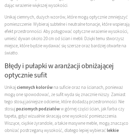
dając wrażenie większej wysokości.
Unikaj ciemnych, dużych wzorów, które mogą optycznie zmniejszyć
pomieszczenie. Wybieraj subtelne i neutralne tonacje, które wspierają
efekt przestronności. Aby potęgować optyczne wrażenie wysokości,
umieść dywan około 20 cm od ścian i mebli. Dzięki temu stworzysz
miejsce, które będzie wydawać się szersze oraz bardziej otwarte na
światło.
Błędy i pułapki w aranżacji obniżającej
optycznie sufit
Unikaj
ciemnych kolorów
na suficie oraz na ścianach, ponieważ
mogą one spowodować, że sufit wyda się znacznie niższy. Zamiast
tego stosuj jaśniejsze odcienie, które dodadzą przestronności. Nie
stosuj
poziomych podziałów
w górnej części ścian, jak farba czy
tapeta, gdyż wizualnie skracają one wysokość pomieszczenia.
Wiszące, ciężkie żyrandole, a także masywne meble, mogą znacząco
obniżać postrzeganą wysokość, dlatego lepiej wybierać
lekkie