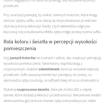
zasłon sięgających od sufitu do podłogi, aby wizualnie wydłużyć
przestrzeń.
Przy aranżacji pamiętaj, by unikać ciemnych kolorów, które mogą
obniżać optykę sufitu, oraz staraj się nie przeładować przestrzeni
zbyt dużą ilością dekoracji. Każdy z tych elementów odgrywa
kluczową rolę w budowaniu efektu optycznego podwyższenia sufitu.
Rola koloru i światła w percepcji wysokości
pomieszczenia
Użyj
jasnych kolorów
na ścianach i suficie, aby zwiększyć percepcję
wysokości pomieszczenia. Takie kolory współdziałają z
rozproszonym, miękkim
oświetleniem
, tworząc wrażenie większej
przestrzeni. Sufit zawsze powinien być jaśniejszy niż ściany, co
wprowadza optyczną iluzję, że sufit jest dalej od oczu obserwatora.
Wybieraj
rozproszone światło
, takie jak źródła LED o ciepłej
barwie, które dodadzą lekkości i przestronności. Kierunkowe światło
skierowane ku górze może również optycznie podwyższać niskie