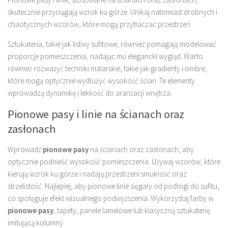
skutecznie przyciągają wzrok ku górze. Unikaj natomiast drobnych i
chaotycznych wzorów, które mogą przytłaczać przestrzeń.
Sztukateria, takie jak listwy sufitowe, również pomagają modelować
proporcje pomieszczenia, nadając mu elegancki wygląd. Warto
również rozważyć techniki malarskie, takie jak gradienty i ombre,
które mogą optycznie wydłużyć wysokość ścian. Te elementy
wprowadzą dynamikę i lekkość do aranżacji wnętrza.
Pionowe pasy i linie na ścianach oraz
zasłonach
Wprowadź
pionowe pasy
na ścianach oraz zasłonach, aby
optycznie podnieść wysokość pomieszczenia. Używaj wzorów, które
kierują wzrok ku górze i nadają przestrzeni smukłość oraz
strzelistość. Najlepiej, aby pionowe linie sięgały od podłogi do sufitu,
co spotęguje efekt wizualnego podwyższenia. Wykorzystaj farby w
pionowe pasy
, tapety, panele lamelowe lub klasyczną sztukaterię
imitującą kolumny.