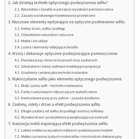
Jak działają techniki optycznego podwyższenia sufitu?
Rola koloru i światła w percepcji wysokości pomieszczenia
Zasady wzrokowego modelowania przestrzeni
Kluczowe elementy wpływające na optyczne podniesienie sufitu
Kolory ścian, sufitu i podłogi
Oświetlenie naturalne i sztuczne
Meble i ich układ
Lustra i elementy odbijające światło
Wzory i dekoracje optycznie podwyższające pomieszczenie
Pionowe pasy i linie na ścianach oraz zasłonach
Sztukateria i listwy sufitowe modelujące proporcje
Gradienty i ombre jako techniki malarskie
Wykorzystanie sufitu jako elementu optycznego podwyższenia
Biały i jasny sufit – techniki malowania
Farby o satynowym i błyszczącym wykończeniu
Kontrastowe pasy przy suficie – zasada działania
Zasłony, rolety i drzwi a efekt podwyższenia sufitu
Długie zasłony od sufitu do podłogi i karnisz sufitowy
Wysokie drzwi i przeszklenia powiększające przestrzeń
Aranżacja mebli wspierająca efekt podwyższenia sufitu
Lekkie meble na wysokich nóżkach i podwieszone modele
Meble z przezroczystych materiałów i minimalizm dekoracyjny