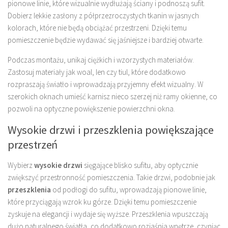
pionowe linie, które wizualnie wydłużają ściany i podnoszą sufit.
Dobierz lekkie zasłony z półprzezroczystych tkanin w jasnych
kolorach, które nie będą obciążać przestrzeni. Dzięki temu
pomieszczenie będzie wydawać się jaśniejsze i bardziej otwarte.
Podczas montażu, unikaj ciężkich i wzorzystych materiałów.
Zastosuj materiały jak woal, len czy tiul, które dodatkowo
rozpraszają światło i wprowadzają przyjemny efekt wizualny. W
szerokich oknach umieść karnisz nieco szerzej niż ramy okienne, co
pozwoli na optyczne powiększenie powierzchni okna.
Wysokie drzwi i przeszklenia powiększające
przestrzeń
Wybierz
wysokie drzwi
sięgające blisko sufitu, aby optycznie
zwiększyć przestronność pomieszczenia. Takie drzwi, podobnie jak
przeszklenia
od podłogi do sufitu, wprowadzają pionowe linie,
które przyciągają wzrok ku górze. Dzięki temu pomieszczenie
zyskuje na elegancji i wydaje się wyższe. Przeszklenia wpuszczają
dużo naturalnego światła, co dodatkowo rozjaśnia wnętrze, czyniąc