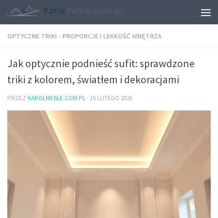
OPTYCZNE TRIKI - PROPORCJE I LEKKOŚĆ WNĘTRZA
Jak optycznie podnieść sufit: sprawdzone
triki z kolorem, światłem i dekoracjami
PRZEZ
KAROLMEBLE.COM.PL
·
15 LUTEGO 2026