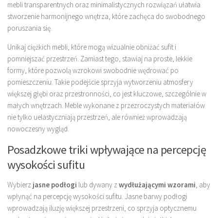
mebli transparentnych oraz minimalistycznych rozwiązań ułatwia
stworzenie harmonijnego wnętrza, które zachęca do swobodnego
poruszania się.
Unikaj ciężkich mebli, które mogą wizualnie obniżać sufit i
pomniejszać przestrzeń. Zamiast tego, stawiaj na proste, lekkie
formy, które pozwolą wzrokowi swobodnie wędrować po
pomieszczeniu. Takie podejście sprzyja wytworzeniu atmosfery
większej głębi oraz przestronności, co jest kluczowe, szczególnie w
małych wnętrzach. Meble wykonane z przezroczystych materiałów
nie tylko uelastyczniają przestrzeń, ale również wprowadzają
nowoczesny wygląd.
Posadzkowe triki wpływające na percepcję
wysokości sufitu
Wybierz
jasne podłogi
lub dywany z
wydłużającymi wzorami
, aby
wpłynąć na percepcję wysokości sufitu. Jasne barwy podłogi
wprowadzają iluzję większej przestrzeni, co sprzyja optycznemu