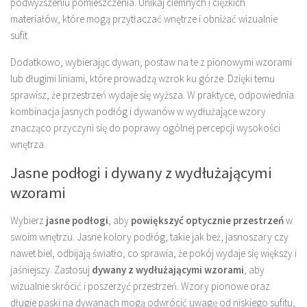
podwyższeniu pomieszczenia. Unikaj ciemnych i ciężkich
materiałów, które mogą przytłaczać wnętrze i obniżać wizualnie
sufit.
Dodatkowo, wybierając dywan, postaw na te z pionowymi wzorami
lub długimi liniami, które prowadzą wzrok ku górze. Dzięki temu
sprawisz, że przestrzeń wydaje się wyższa. W praktyce, odpowiednia
kombinacja jasnych podłóg i dywanów w wydłużające wzory
znacząco przyczyni się do poprawy ogólnej percepcji wysokości
wnętrza.
Jasne podłogi i dywany z wydłużającymi
wzorami
Wybierz
jasne podłogi
, aby
powiększyć optycznie przestrzeń
w
swoim wnętrzu. Jasne kolory podłóg, takie jak beż, jasnoszary czy
nawet biel, odbijają światło, co sprawia, że pokój wydaje się większy i
jaśniejszy. Zastosuj
dywany z wydłużającymi wzorami
, aby
wizualnie skrócić i poszerzyć przestrzeń. Wzory pionowe oraz
długie paski na dywanach mogą odwrócić uwagę od niskiego sufitu,