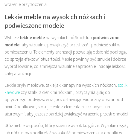
wrażenie przytłoczenia.
Lekkie meble na wysokich nóżkach i
podwieszone modele
Wybierz
lekkie meble
na wysokich nóżkach lub
podwieszone
modele
, aby wizualnie powiększyć przestrzeń i podnieść sufit w
pomieszczeniu. Te elementy aranżacji pozwalają odsłonić podłogę,
co sprzyja efektowi otwartości. Meble powinny być smukłe i dobrze
wyprofilowane, co zmniejsza wizualne zagracenie i nadaje lekkość
całej aranżacji.
Lekkie bryły meblowe, takie jak kanapy na wysokich nóżkach,
stoliki
kawowe
czy szafki z cienkimi nóżkami, przyczyniają się do
optycznego podwyższenia, pozostawiając widoczny obszar pod
nimi. Dodatkowo, stosuj meble z elementami szklanymi lub
ażurowymi, aby jeszcze bardziej zwiększyć wrażenie przestronności.
Ułóż meble w sposób, który skieruje wzrok ku górze. Wysokie regały
lub półki mogą podkreślić wysokość pomieszczenia, a dodatki w