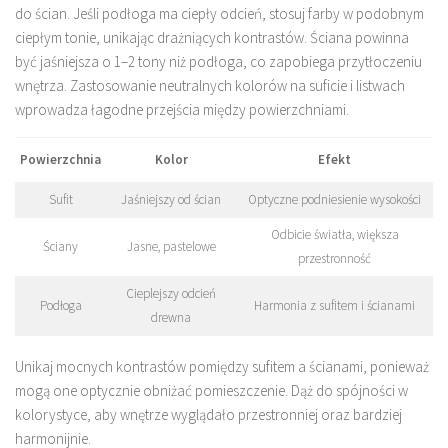
do ścian. Jeśli podłoga ma ciepły odcień, stosuj farby w podobnym
ciepłym tonie, unikając drażniących kontrastów. Ściana powinna
być jaśniejsza o 1–2 tony niż podłoga, co zapobiega przytłoczeniu
wnętrza. Zastosowanie neutralnych kolorów na suficie i listwach
wprowadza łagodne przejścia między powierzchniami.
Powierzchnia
Kolor
Efekt
Sufit
Jaśniejszy od ścian
Optyczne podniesienie wysokości
Odbicie światła, większa
Ściany
Jasne, pastelowe
przestronność
Cieplejszy odcień
Podłoga
Harmonia z sufitem i ścianami
drewna
Unikaj mocnych kontrastów pomiędzy sufitem a ścianami, ponieważ
mogą one optycznie obniżać pomieszczenie. Dąż do spójności w
kolorystyce, aby wnętrze wyglądało przestronniej oraz bardziej
harmonijnie.