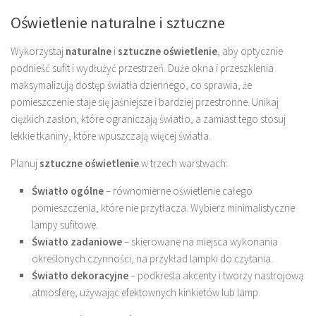
Oświetlenie naturalne i sztuczne
Wykorzystaj
naturalne
i
sztuczne oświetlenie
, aby optycznie
podnieść sufit i wydłużyć przestrzeń. Duże okna i przeszklenia
maksymalizują dostęp światła dziennego, co sprawia, że
pomieszczenie staje się jaśniejsze i bardziej przestronne. Unikaj
ciężkich zasłon, które ograniczają światło, a zamiast tego stosuj
lekkie tkaniny, które wpuszczają więcej światła.
Planuj
sztuczne oświetlenie
w trzech warstwach:
Światło ogólne
– równomierne oświetlenie całego
pomieszczenia, które nie przytłacza. Wybierz minimalistyczne
lampy sufitowe.
Światło zadaniowe
– skierowane na miejsca wykonania
określonych czynności, na przykład lampki do czytania.
Światło dekoracyjne
– podkreśla akcenty i tworzy nastrojową
atmosferę, używając efektownych kinkietów lub lamp.