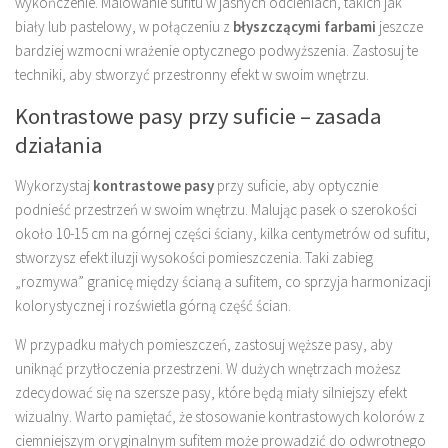
wykończenie. Malowanie sufitu w jasnych odcieniach, takich jak
biały lub pastelowy, w połączeniu z
błyszczącymi farbami
jeszcze
bardziej wzmocni wrażenie optycznego podwyższenia. Zastosuj te
techniki, aby stworzyć przestronny efekt w swoim wnętrzu.
Kontrastowe pasy przy suficie – zasada
działania
Wykorzystaj
kontrastowe pasy
przy suficie, aby optycznie
podnieść przestrzeń w swoim wnętrzu. Malując pasek o szerokości
około 10-15 cm na górnej części ściany, kilka centymetrów od sufitu,
stworzysz efekt iluzji wysokości pomieszczenia. Taki zabieg
„rozmywa” granicę między ścianą a sufitem, co sprzyja harmonizacji
kolorystycznej i rozświetla górną część ścian.
W przypadku małych pomieszczeń, zastosuj węższe pasy, aby
uniknąć przytłoczenia przestrzeni. W dużych wnętrzach możesz
zdecydować się na szersze pasy, które będą miały silniejszy efekt
wizualny. Warto pamiętać, że stosowanie kontrastowych kolorów z
ciemniejszym oryginalnym sufitem może prowadzić do odwrotnego