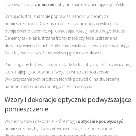
stosować lustra
z umiarem
, aby uniknąć dezorientującego efektu.
Stosując lustra, znacznie poprawisz jasność w ciemnych
pomieszczeniach. Duże lustra umieszczone naprzeciwko okna
odbiją światło dzienne, wprowadzając więcej naturalnego światła.
Elementy takie jak lustrzane fronty mebli czy folie lustrzane na
dużych powierzchniach skutecznie zwiększają ilość rozproszonego
światła, tworząc wrażenie większej głębi i szerokości.
Pamiętaj, aby testować różne układy luster, aby znaleźć rozwiązanie,
które najlepiej odpowiada Twojemu wnętrzu i potrzebom.
Wykorzystanie tych prostych technik pozwoli Ci na stworzenie
harmonijnego i przestronnego miejsca do życia.
Wzory i dekoracje optycznie podwyższające
pomieszczenie
Wybierz wzory i dekoracje, które mogą
optycznie podwyższyć
pomieszczenie, by stworzyć wrażenie większej przestronności.
Pionowe pasy i linie, stosowane na ścianach oraz zasłonach,