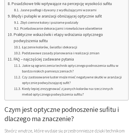
Posadzkowe triki wpływające na percepcję wysokości sufitu
Jasne podłogi i dywany z wydłużającymi wzorami
Błędy i pułapki w aranżacji obniżającej optycznie sufit
Zbyt ciemne kolory i poziome podziały
Przeładowanie dekoracjami i niewłaściwe oświetlenie
Praktyczne wskazówki i etapy wdrażania optycznego
podwyższenia sufitu
Łączenie kolorów, światła i dekoracji
Podstawowe zasady planowania i realizacji zmian
FAQ – najczęściej zadawane pytania
Jakie są ograniczenia technik optycznego podnoszenia sufitu w
bardzo niskich pomieszczeniach?
Czy zastosowanie luster może mieć negatywne skutki w aranżacji
optycznie podwyższającej sufit?
Kiedy lepiej zrezygnować z jasnych kolorów na rzecz innych
metod optycznego podwyższenia sufitu?
Czym jest optyczne podnoszenie sufitu i
dlaczego ma znaczenie?
Stwórz wnętrze, które wydaje się przestronniejsze dzięki technikom