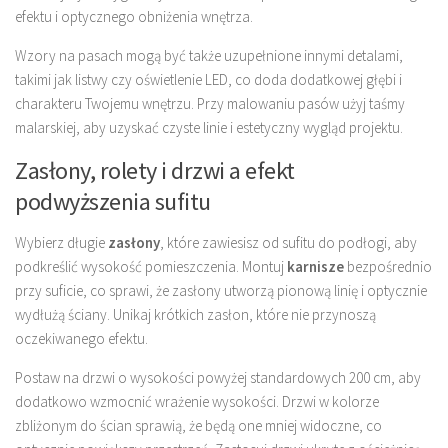
efektu i optycznego obniżenia wnętrza.
Wzory na pasach mogą być także uzupełnione innymi detalami,
takimi jak listwy czy oświetlenie LED, co doda dodatkowej głębi i
charakteru Twojemu wnętrzu. Przy malowaniu pasów użyj taśmy
malarskiej, aby uzyskać czyste linie i estetyczny wygląd projektu.
Zasłony, rolety i drzwi a efekt
podwyższenia sufitu
Wybierz długie
zasłony
, które zawiesisz od sufitu do podłogi, aby
podkreślić wysokość pomieszczenia. Montuj
karnisze
bezpośrednio
przy suficie, co sprawi, że zasłony utworzą pionową linię i optycznie
wydłużą ściany. Unikaj krótkich zasłon, które nie przynoszą
oczekiwanego efektu.
Postaw na drzwi o wysokości powyżej standardowych 200 cm, aby
dodatkowo wzmocnić wrażenie wysokości. Drzwi w kolorze
zbliżonym do ścian sprawią, że będą one mniej widoczne, co