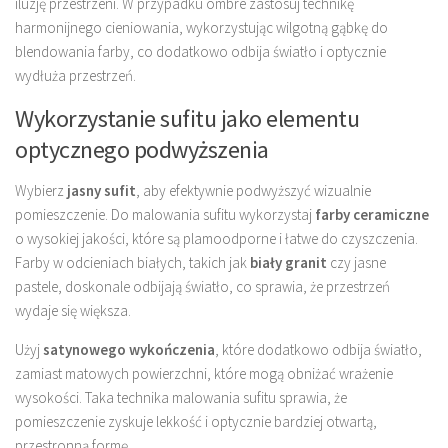
iluzję przestrzeni. W przypadku ombre zastosuj technikę
harmonijnego cieniowania, wykorzystując wilgotną gąbkę do
blendowania farby, co dodatkowo odbija światło i optycznie
wydłuża przestrzeń.
Wykorzystanie sufitu jako elementu
optycznego podwyższenia
Wybierz
jasny sufit
, aby efektywnie podwyższyć wizualnie
pomieszczenie. Do malowania sufitu wykorzystaj
farby ceramiczne
o wysokiej jakości, które są plamoodporne i łatwe do czyszczenia.
Farby w odcieniach białych, takich jak
biały granit
czy jasne
pastele, doskonale odbijają światło, co sprawia, że przestrzeń
wydaje się większa.
Użyj
satynowego wykończenia
, które dodatkowo odbija światło,
zamiast matowych powierzchni, które mogą obniżać wrażenie
wysokości. Taka technika malowania sufitu sprawia, że
pomieszczenie zyskuje lekkość i optycznie bardziej otwartą,
przestronną formę.