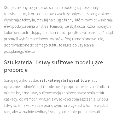
Długie zasłony sięgające od sufitu do podłogi są doskonałym
rozwiązaniem, które dodatkowo wydłuży optycznie ścianę z oknem.
Wybierając tekstylia, stawiaj na długie firany, które również wspierają
efekt podwyższenia wnętrza. Pamiętaj, że zbyt duża liczba mocnych
kolorów i kontrastujących odcieni może przytłoczyć przestrzeń, stąd
przemyśl wybór materiałów i wzorów. Regularne pionowe linie,
doprowadzone do samego sufitu, to klucz do uzyskania
pożądanego efektu.
Sztukateria i listwy sufitowe modelujące
proporcje
Staraj się wykorzystać
sztukaterię
i
listwy sufitowe
, aby
optycznie podnieść sufit i modelować proporcje wnętrza. Gładkie i
minimalistyczne listwy sufitowe mają zdolność stworzenia efektu
kaskady, co wzmocni wrażenie wysokości pomieszczenia. Urlopuj
listwy ścienne w układzie pionowym, na przykład w formie wąskich
ram, aby wizualnie wydłużyć ściany, co z kolei podniesie sufit.