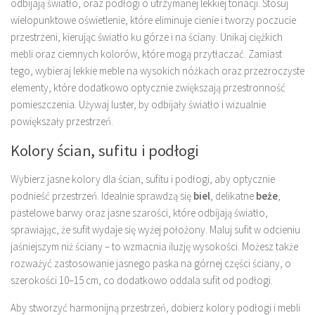
odbijają światło, oraz podłogi o utrzymanej lekkiej tonacji. Stosuj
wielopunktowe oświetlenie, które eliminuje cienie i tworzy poczucie
przestrzeni, kierując światło ku górze i na ściany. Unikaj ciężkich
mebli oraz ciemnych kolorów, które mogą przytłaczać. Zamiast
tego, wybieraj lekkie meble na wysokich nóżkach oraz przezroczyste
elementy, które dodatkowo optycznie zwiększają przestronność
pomieszczenia. Używaj luster, by odbijały światło i wizualnie
powiększały przestrzeń.
Kolory ścian, sufitu i podłogi
Wybierz jasne kolory dla ścian, sufitu i podłogi, aby optycznie
podnieść przestrzeń. Idealnie sprawdzą się
biel
, delikatne
beże
,
pastelowe barwy oraz jasne szarości, które odbijają światło,
sprawiając, że sufit wydaje się wyżej położony. Maluj sufit w odcieniu
jaśniejszym niż ściany – to wzmacnia iluzję wysokości. Możesz także
rozważyć zastosowanie jasnego paska na górnej części ściany, o
szerokości 10–15 cm, co dodatkowo oddala sufit od podłogi.
Aby stworzyć harmonijną przestrzeń, dobierz kolory podłogi i mebli