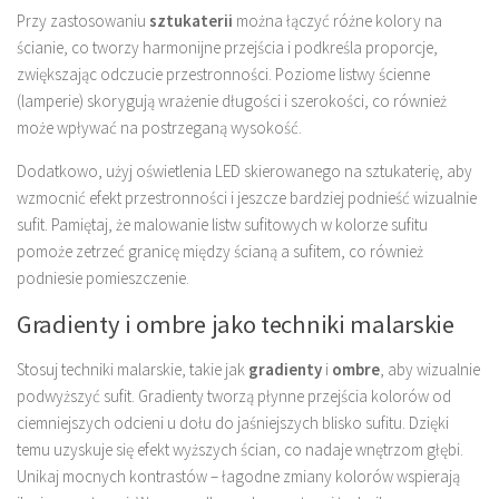
Przy zastosowaniu
sztukaterii
można łączyć różne kolory na
ścianie, co tworzy harmonijne przejścia i podkreśla proporcje,
zwiększając odczucie przestronności. Poziome listwy ścienne
(lamperie) skorygują wrażenie długości i szerokości, co również
może wpływać na postrzeganą wysokość.
Dodatkowo, użyj oświetlenia LED skierowanego na sztukaterię, aby
wzmocnić efekt przestronności i jeszcze bardziej podnieść wizualnie
sufit. Pamiętaj, że malowanie listw sufitowych w kolorze sufitu
pomoże zetrzeć granicę między ścianą a sufitem, co również
podniesie pomieszczenie.
Gradienty i ombre jako techniki malarskie
Stosuj techniki malarskie, takie jak
gradienty
i
ombre
, aby wizualnie
podwyższyć sufit. Gradienty tworzą płynne przejścia kolorów od
ciemniejszych odcieni u dołu do jaśniejszych blisko sufitu. Dzięki
temu uzyskuje się efekt wyższych ścian, co nadaje wnętrzom głębi.
Unikaj mocnych kontrastów – łagodne zmiany kolorów wspierają