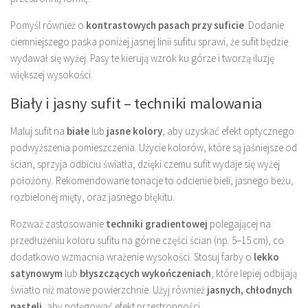
Pomyśl również o
kontrastowych pasach przy suficie
. Dodanie
ciemniejszego paska poniżej jasnej linii sufitu sprawi, że sufit będzie
wydawał się wyżej. Pasy te kierują wzrok ku górze i tworzą iluzję
większej wysokości.
Biały i jasny sufit – techniki malowania
Maluj sufit na
białe
lub
jasne kolory
, aby uzyskać efekt optycznego
podwyższenia pomieszczenia. Użycie kolorów, które są jaśniejsze od
ścian, sprzyja odbiciu światła, dzięki czemu sufit wydaje się wyżej
położony. Rekomendowane tonacje to odcienie bieli, jasnego beżu,
rozbielonej mięty, oraz jasnego błękitu.
Rozważ zastosowanie
techniki gradientowej
polegającej na
przedłużeniu koloru sufitu na górne części ścian (np. 5–15 cm), co
dodatkowo wzmacnia wrażenie wysokości. Stosuj farby o
lekko
satynowym
lub
błyszczących wykończeniach
, które lepiej odbijają
światło niż matowe powierzchnie. Użyj również
jasnych, chłodnych
pasteli
, aby potęgować efekt przestronności.