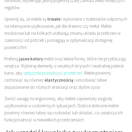
minimum, wybierając jedną pojemną szafę zamiast wielu mniejszych
regałów.
Upewnij się, że meble są
trwałe
i wykonane z materiałów odpornych
na intensywne użytkowanie, jak lite drewno czy metal. Meble
modułowe lub na kółkach ułatwiają zmianę układu przestrzeni w
zależności od potrzeb i pomagają w optymalizacji dostępnej
powierzchni.
Preferuj
jasne kolory
mebli oraz lekkie formy, które nie przytłaczają
wnętrza. Wybieraj elementy o smukłych bryłach i neutralnej palecie
barw, aby
optycznie powiększyć przestrzeń
. Meble powinny
cechować się również
elastycznością
i umożliwiać łatwe
dopasowanie do różnych aranżacji oraz stylów życia.
Zwróć uwagę na ergonomię, aby meble zapewniały wygodę
użytkowania w codziennych sytuacjach. Dobrze dobrane meble
powinny również łatwo się rozkładać lub składać, co zwiększa ich
funkcjonalność w niewielkich przestrzeniach.