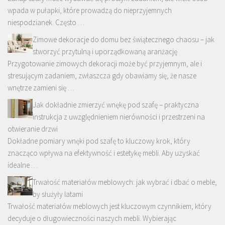
wpada w pułapki, które prowadzą do nieprzyjemnych
niespodzianek. Często …
Zimowe dekoracje do domu bez świątecznego chaosu – jak
stworzyć przytulną i uporządkowaną aranżację
Przygotowanie zimowych dekoracji może być przyjemnym, ale i
stresującym zadaniem, zwłaszcza gdy obawiamy się, że nasze
wnętrze zamieni się …
Jak dokładnie zmierzyć wnękę pod szafę – praktyczna
instrukcja z uwzględnieniem nierówności i przestrzeni na
otwieranie drzwi
Dokładne pomiary wnęki pod szafę to kluczowy krok, który
znacząco wpływa na efektywność i estetykę mebli. Aby uzyskać
idealne …
Trwałość materiałów meblowych: jak wybrać i dbać o meble,
by służyły latami
Trwałość materiałów meblowych jest kluczowym czynnikiem, który
decyduje o długowieczności naszych mebli. Wybierając