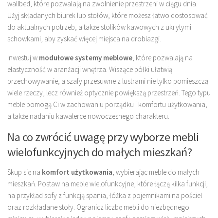
wallbed, które pozwalają na zwolnienie przestrzeni w ciągu dnia.
Użyj składanych biurek lub stołów, które możesz łatwo dostosować
do aktualnych potrzeb, a także stolików kawowych z ukrytymi
schowkami, aby zyskać więcej miejsca na drobiazgi.
Inwestuj w
modułowe systemy meblowe
, które pozwalają na
elastyczność w aranżacji wnętrza. Wiszące półki ułatwią
przechowywanie, a szafy przesuwne z lustrami nie tylko pomieszczą
wiele rzeczy, lecz również optycznie powiększą przestrzeń. Tego typu
meble pomogą Ci w zachowaniu porządku i komfortu użytkowania,
a także nadaniu kawalerce nowoczesnego charakteru.
Na co zwrócić uwagę przy wyborze mebli
wielofunkcyjnych do małych mieszkań?
Skup się na
komfort użytkowania
, wybierając meble do małych
mieszkań. Postaw na meble wielofunkcyjne, które łączą kilka funkcji,
na przykład sofy z funkcją spania, łóżka z pojemnikami na pościel
oraz rozkładane stoły. Ogranicz liczbę mebli do niezbędnego