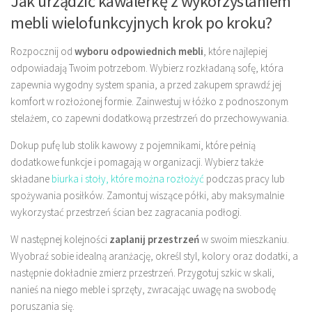
Jak urządzić kawalerkę z wykorzystaniem
mebli wielofunkcyjnych krok po kroku?
Rozpocznij od
wyboru odpowiednich mebli
, które najlepiej
odpowiadają Twoim potrzebom. Wybierz rozkładaną sofę, która
zapewnia wygodny system spania, a przed zakupem sprawdź jej
komfort w rozłożonej formie. Zainwestuj w łóżko z podnoszonym
stelażem, co zapewni dodatkową przestrzeń do przechowywania.
Dokup pufę lub stolik kawowy z pojemnikami, które pełnią
dodatkowe funkcje i pomagają w organizacji. Wybierz także
składane
biurka i stoły, które można rozłożyć
podczas pracy lub
spożywania posiłków. Zamontuj wiszące półki, aby maksymalnie
wykorzystać przestrzeń ścian bez zagracania podłogi.
W następnej kolejności
zaplanij przestrzeń
w swoim mieszkaniu.
Wyobraź sobie idealną aranżację, określ styl, kolory oraz dodatki, a
następnie dokładnie zmierz przestrzeń. Przygotuj szkic w skali,
nanieś na niego meble i sprzęty, zwracając uwagę na swobodę
poruszania się.