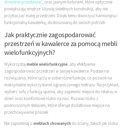
dowolnie przestawiać
, oraz jasnymi kolorami, które optycznie
powiększają wnętrze. Używaj świetlnych konstrukcji, aby nie
przytłaczać małej przestrzeni. Dzięki temu stworzysz harmonijną i
funkcjonalną kawalerkę, dostosowaną do swoich potrzeb.
Jak praktycznie zagospodarować
przestrzeń w kawalerce za pomocą mebli
wielofunkcyjnych?
Wykorzystaj
meble wielofunkcyjne
, aby efektywnie
zagospodarować przestrzeń w swojej kawalerce. Postaw na
rozwiązania, które łączą w sobie różne funkcje, co pozwoli na
maksymalne wykorzystanie ograniczonego metrażu. Na przykład,
wybierz sofę z funkcją spania, aby zapewnić miejsce do relaksu w
dzień oraz komfortowe łóżko na noc. Rozważ łóżko z
podnoszonym stelażem, które oferuje dodatkowe miejsce na
przechowywanie pościeli.
Nie zapominaj o
meblach chowanych
do ściany, takich jak łóżka