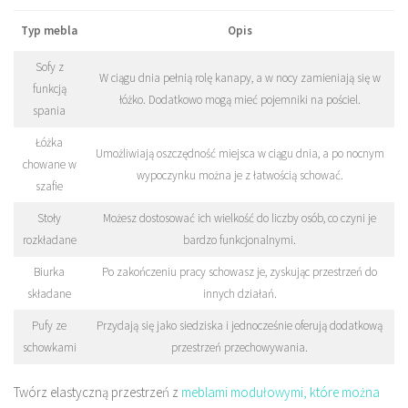
Typ mebla
Opis
Sofy z
W ciągu dnia pełnią rolę kanapy, a w nocy zamieniają się w
funkcją
łóżko. Dodatkowo mogą mieć pojemniki na pościel.
spania
Łóżka
Umożliwiają oszczędność miejsca w ciągu dnia, a po nocnym
chowane w
wypoczynku można je z łatwością schować.
szafie
Stoły
Możesz dostosować ich wielkość do liczby osób, co czyni je
rozkładane
bardzo funkcjonalnymi.
Biurka
Po zakończeniu pracy schowasz je, zyskując przestrzeń do
składane
innych działań.
Pufy ze
Przydają się jako siedziska i jednocześnie oferują dodatkową
schowkami
przestrzeń przechowywania.
Twórz elastyczną przestrzeń z
meblami modułowymi, które można