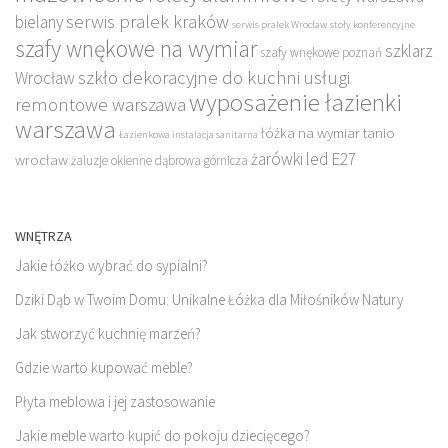
serwis pralek kraków
bielany
serwis pralek Wrocław
stoły konferencyjne
szafy wnękowe na wymiar
szklarz
szafy wnękowe poznań
szkło dekoracyjne do kuchni
usługi
Wrocław
wyposażenie łazienki
remontowe warszawa
warszawa
łóżka na wymiar tanio
Łazienkowa instalacja sanitarna
żarówki led E27
wrocław
żaluzje okienne dąbrowa górnicza
WNĘTRZA
Jakie łóżko wybrać do sypialni?
Dziki Dąb w Twoim Domu: Unikalne Łóżka dla Miłośników Natury
Jak stworzyć kuchnię marzeń?
Gdzie warto kupować meble?
Płyta meblowa i jej zastosowanie
Jakie meble warto kupić do pokoju dziecięcego?