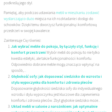
podkreślą jego styl.
Pamiętaj, aby podczas ustawiania
mebli w mieszkaniu zostawić
wystarczająco dużo
miejsca na ich rozkładanie i dostęp do
schowków. Dzięki temu stworzysz funkcjonalną i komfortową
przestrzeń w swojej kawalerce.
Zainteresuje Cię również:
Jak wybrać meble do pokoju, by łączyły styl, funkcję i
komfort przestrzeni
Wybór mebli do pokoju to nie tylko
kwestia estetyki, ale także funkcjonalności i komfortu.
Odpowiednio dobrane meble mogą znacząco wpłynąć na
sposób,...
Głębokość sofy: jak dopasować siedzisko do wzrostu i
stylu wypoczynku dla komfortu i zdrowia pleców
Dopasowanie głębokości siedziska sofy do indywidualnego
wzrostu i stylu wypoczynku jest kluczowe dla zapewnienia
komfortu i zdrowia pleców. Zbyt głębokie siedzisko może...
Układ mebli w salonie z narożnikiem: jak optymalnie