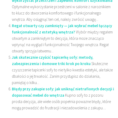
wykorzystać przestrzeń i zapewnić komfort użytkowania
Optymalne wykorzystanie przestrzeni w salonie z narożnikiem
to klucz do stworzenia komfortowego i funkcjonalnego
wnętrza. Aby osiągnąć ten cel, należy zwrócić uwagę...
Regał otwarty czy zamknięty — jak wybrać mebel łączący
funkcjonalność z estetyką wnętrza?
Wybór między regałem
otwartym a zamkniętym to decyzja, która może znacząco
wpłynąć na wygląd i funkcjonalność Twojego wnętrza. Regał
otwarty sprzyja łatwemu...
Jak skutecznie czyścić tapicerkę sofy: metody,
zabezpieczenia i domowe triki krok po kroku
Skuteczne
czyszczenie tapicerki sofy to nie tylko kwestia estetyki, ale także
dbałości o jej trwałość. Zanim przystąpisz do działania,
pamiętaj o kilku...
Błędy przy zakupie sofy: jak uniknąć nietrafionych decyzji i
dopasować mebel do wnętrza
Kupno sofy to z pozoru
prosta decyzja, ale wiele osób popełnia poważne błędy, które
mogą prowadzić do frustracji i niezadowolenia z zakupu....