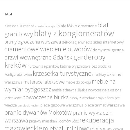
TAGI
blat
białe łóżko drewniane
akcesoria kuchenne
aranżacja wnętrz
blaty z konglomeratów
granitowy
bramy ogrodzenia warszawa
dekoracje wnętrz sklep internetowy
diamentowe wiercenie otworów
domy inteligentne
garderoby
drzwi wewnętrzne Gdańsk
kraków
hurtownia ręczników
kabina prysznicowa bez brodzika
krzesełka turystyczne
markizy okienne
Konfigurator okien
meble na
materace lateksowe
Warszawa
meble do pokoju
wymiar bydgoszcz
meble z drewna śląskie
nowoczesne akcesoria
nowoczesne biurka
łazienkowe
osoby z Wrocławia wykańczające
piece gazowe warszawa
piece termet Warszawa
wnętrza
panele do kuchni
pranie dywanów Mokotów
pranie wykładzin
rekuperacja
Warszawa
projekty mieszkań i domów Łódź
mazowieckie
rolety aluminiowe
rolety warszawa