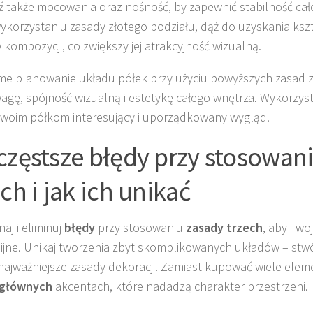
 także mocowania oraz nośność, by zapewnić stabilność całej
wykorzystaniu zasady złotego podziału, dąż do uzyskania kszt
w kompozycji, co zwiększy jej atrakcyjność wizualną.
e planowanie układu półek przy użyciu powyższych zasad 
gę, spójność wizualną i estetykę całego wnętrza. Wykorzysta
woim półkom interesujący i uporządkowany wygląd.
częstsze błędy przy stosowan
ch i jak ich unikać
aj i eliminuj
błędy
przy stosowaniu
zasady trzech
, aby Two
jne. Unikaj tworzenia zbyt skomplikowanych układów – stwó
najważniejsze zasady dekoracji. Zamiast kupować wiele elem
 głównych
akcentach, które nadadzą charakter przestrzeni.