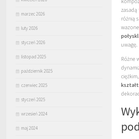
kompozy
zasadą 
marzec 2026
różnią 
wazonem
luty 2026
połysk
styczeń 2026
uwagę.
listopad 2025
Różne w
dynamiz
październik 2025
ciężkim
kształ
czerwiec 2025
dekorac
styczeń 2025
Wyk
wrzesień 2024
pod
maj 2024