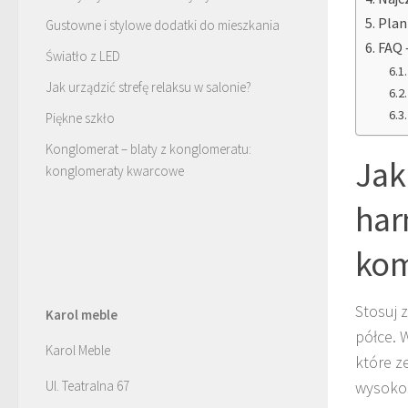
Plan
Gustowne i stylowe dodatki do mieszkania
FAQ 
Światło z LED
Jak urządzić strefę relaksu w salonie?
Piękne szkło
Konglomerat – blaty z konglomeratu:
Jak
konglomeraty kwarcowe
har
kom
Stosuj 
Karol meble
półce. 
Karol Meble
które z
Ul. Teatralna 67
wysokość