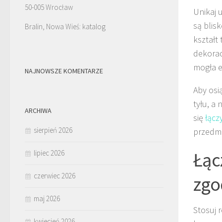
50-005 Wrocław
Unikaj 
są blis
Bralin, Nowa Wieś: katalog
kształt 
dekorac
mogła e
NAJNOWSZE KOMENTARZE
Aby osi
tyłu, a
ARCHIWA
się
łącz
sierpień 2026
przedmi
Łąc
lipiec 2026
czerwiec 2026
zgo
maj 2026
Stosuj 
kwiecień 2026