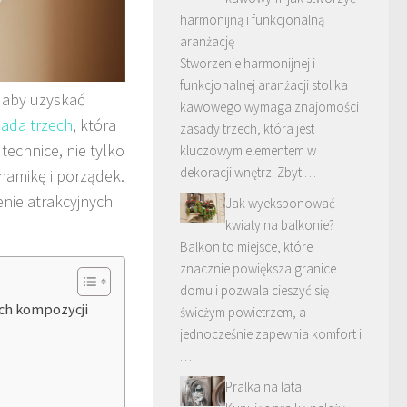
harmonijną i funkcjonalną
aranżację
Stworzenie harmonijnej i
funkcjonalnej aranżacji stolika
 aby uzyskać
kawowego wymaga znajomości
sada trzech
, która
zasady trzech, która jest
technice, nie tylko
kluczowym elementem w
dekoracji wnętrz. Zbyt …
ynamikę i porządek.
enie atrakcyjnych
Jak wyeksponować
kwiaty na balkonie?
Balkon to miejsce, które
znacznie powiększa granice
domu i pozwala cieszyć się
ych kompozycji
świeżym powietrzem, a
jednocześnie zapewnia komfort i
…
Pralka na lata