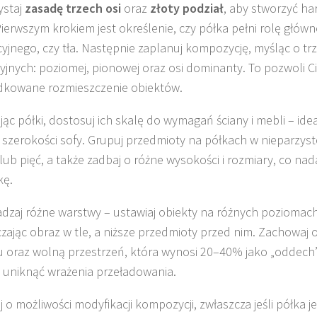
ystaj
zasadę trzech osi
oraz
złoty podział
, aby stworzyć ha
Pierwszym krokiem jest określenie, czy półka pełni rolę głó
yjnego, czy tła. Następnie zaplanuj kompozycję, myśląc o tr
yjnych: poziomej, pionowej oraz osi dominanty. To pozwoli C
dkowane rozmieszczenie obiektów.
ąc półki, dostosuj ich skalę do wymagań ściany i mebli – ideal
 szerokości sofy. Grupuj przedmioty na półkach w nieparzyst
y lub pięć, a także zadbaj o różne wysokości i rozmiary, co na
kę.
zaj różne warstwy – ustawiaj obiekty na różnych poziomach
zając obraz w tle, a niższe przedmioty przed nim. Zachowaj 
 oraz wolną przestrzeń, która wynosi 20–40% jako „oddech”
 uniknąć wrażenia przeładowania.
j o możliwości modyfikacji kompozycji, zwłaszcza jeśli półka 