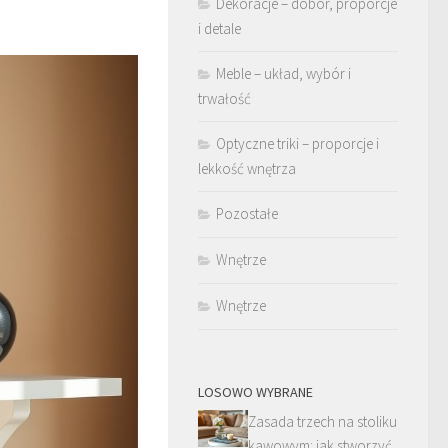
Dekoracje – dobór, proporcje
i detale
Meble – układ, wybór i
trwałość
Optyczne triki – proporcje i
lekkość wnętrza
Pozostałe
Wnętrze
Wnętrze
LOSOWO WYBRANE
Zasada trzech na stoliku
kawowym: jak stworzyć