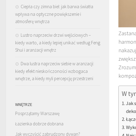
Ciepła czy zimna biel: jak barwa światła
wpływa na optyczne powiększenie i
atmosferę wnętrza
Zastana
Lustro naprzeciw drzwi wejściowych –
harmoni
kiedy warto, a kiedy lepiej unikać według Feng
nakazuj
Shui i aranżacji wnętrz
zwiększ
Dwa lustra naprzeciw siebie w aranżacji:
Zrozumi
kiedy efekt nieskończoności wzbogaca
kompozy
wnętrze, a kiedy myli percepcję przestrzeni
W ty
Jak 
WNĘTRZE
deko
Posprzątamy Warszawę
Łącz
Łazienka dobrze dobrana
Wyko
Jak wyczyścić zabrudzony dywan?
Najc