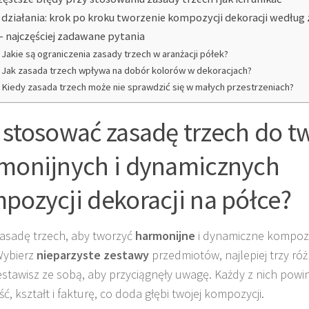
 działania: krok po kroku tworzenie kompozycji dekoracji według
– najczęściej zadawane pytania
Jakie są ograniczenia zasady trzech w aranżacji półek?
Jak zasada trzech wpływa na dobór kolorów w dekoracjach?
Kiedy zasada trzech może nie sprawdzić się w małych przestrzeniach?
 stosować zasadę trzech do t
monijnych i dynamicznych
pozycji dekoracji na półce?
zasadę trzech, aby tworzyć
harmonijne
i dynamiczne kompozy
Wybierz
nieparzyste zestawy
przedmiotów, najlepiej trzy ró
estawisz ze sobą, aby przyciągnęły uwagę. Każdy z nich powi
, kształt i fakturę, co doda głębi twojej kompozycji.