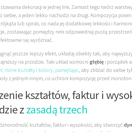
ustawiania dekoracji w jednej linii. Zamiast tego twórz warstw
ko siebie, a jeden lekko nachodzi na drugi. Kompozycja powin
trójkąta lub spirali, co nada jej dodatkowej lekkości i harmoni
je, zostawiając pomiędzy nimi odpowiednią pustą przestrzeń
fektownie się wyróżniać.
ągnąć jeszcze lepszy efekt, układaj obiekty tak, aby najwyższ
 najniższy na przodzie. Taki układ wzmocni
głębię
i porządek w 
yć różne kształty i kolory, pamiętając
, aby zbliżać do siebie 
oty z jednym innym, co uchroni kompozycję przed monoton
zenie kształtów, faktur i wyso
dzie z
zasadą trzech
różnorodność kształtów, faktur i wysokości, aby stworzyć
dyn