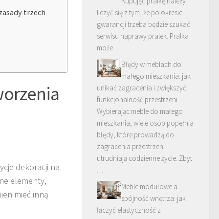
Kupując pralkę należy
 zasady trzech
liczyć się z tym, że po okresie
gwarancji trzeba będzie szukać
serwisu naprawy pralek. Pralka
może …
Błędy w meblach do
małego mieszkania: jak
worzenia
unikać zagracenia i zwiększyć
funkcjonalność przestrzeni
Wybierając meble do małego
mieszkania, wiele osób popełnia
błędy, które prowadzą do
zagracenia przestrzeni i
utrudniają codzienne życie. Zbyt
cje dekoracji na
…
żne elementy,
Meble modułowe a
nien mieć inną
spójność wnętrza: jak
łączyć elastyczność z