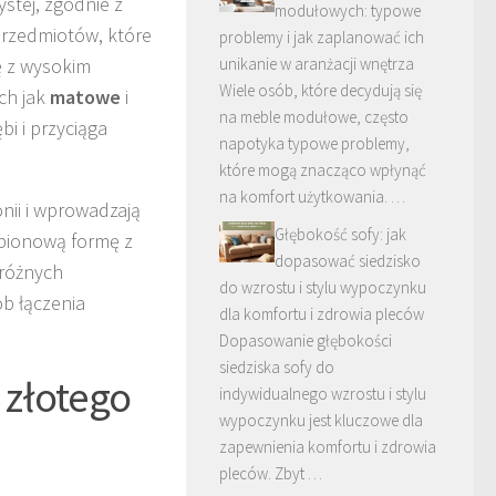
stej, zgodnie z
modułowych: typowe
przedmiotów, które
problemy i jak zaplanować ich
ę z wysokim
unikanie w aranżacji wnętrza
Wiele osób, które decydują się
ch jak
matowe
i
na meble modułowe, często
i i przyciąga
napotyka typowe problemy,
które mogą znacząco wpłynąć
na komfort użytkowania. …
nii i wprowadzają
Głębokość sofy: jak
 pionową formę z
dopasować siedzisko
 różnych
do wzrostu i stylu wypoczynku
ób łączenia
dla komfortu i zdrowia pleców
Dopasowanie głębokości
siedziska sofy do
i złotego
indywidualnego wzrostu i stylu
wypoczynku jest kluczowe dla
zapewnienia komfortu i zdrowia
pleców. Zbyt …