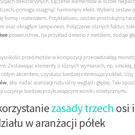
cjach dekoracyjnych. Łączenie elementów w liczbie nieparzy
trzech, pomaga osiągnąć harmonijny efekt. Wybierz zestaw 
się formą i materiałem. Przykładowo, zestaw prostokątną tac
 oraz okrągłym lampionem. Połączenie różnych faktur, taki
liwe
powierzchnie, na przykład drewno z metalem, dodaje głęb
ysokości przedmiotów w kompozycji przeciwdziałają monoto
m. Zestawiając elementy o różnych wymiarach, np. smukłą,
, obłym akcentem, uzyskasz bardziej interesujący układ. Użyj
tów
, aby nadać aranżacji naturalny wygląd i głębię. Taki spos
ji uczyni je bardziej przykuwającymi wzrok i estetycznymi.
orzystanie
zasady trzech
osi 
ziału w aranżacji półek