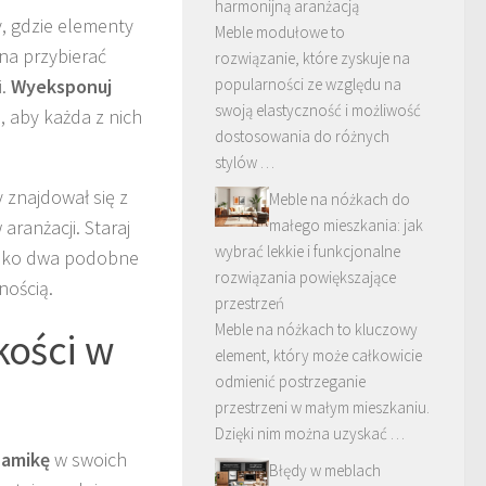
harmonijną aranżacją
y, gdzie elementy
Meble modułowe to
na przybierać
rozwiązanie, które zyskuje na
i.
Wyeksponuj
popularności ze względu na
swoją elastyczność i możliwość
, aby każda z nich
dostosowania do różnych
stylów …
y znajdował się z
Meble na nóżkach do
aranżacji. Staraj
małego mieszkania: jak
wybrać lekkie i funkcjonalne
tylko dwa podobne
rozwiązania powiększające
nością.
przestrzeń
Meble na nóżkach to kluczowy
kości w
element, który może całkowicie
odmienić postrzeganie
przestrzeni w małym mieszkaniu.
Dzięki nim można uzyskać …
amikę
w swoich
Błędy w meblach