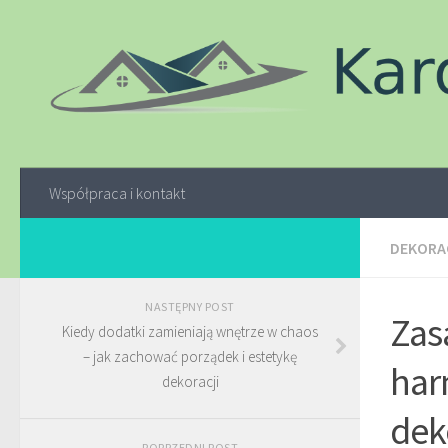
Współpraca i kontakt
DEKORAC
NASTĘPNY POST
Zas
Kiedy dodatki zamieniają wnętrze w chaos
– jak zachować porządek i estetykę
har
dekoracji
dek
POPRZEDNI POST