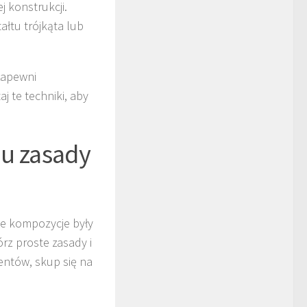
 konstrukcji.
ałtu trójkąta lub
zapewni
j te techniki, aby
iu zasady
je kompozycje były
rz proste zasady i
entów, skup się na