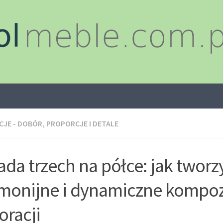
JE - DOBÓR, PROPORCJE I DETALE
ada trzech na półce: jak tworz
monijne i dynamiczne kompoz
oracji