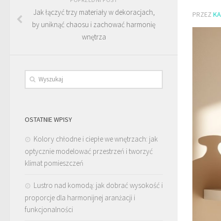
Jak łączyć trzy materiały w dekoracjach,
PRZEZ
KA
by uniknąć chaosu i zachować harmonię
wnętrza
OSTATNIE WPISY
Kolory chłodne i ciepłe we wnętrzach: jak
optycznie modelować przestrzeń i tworzyć
klimat pomieszczeń
Lustro nad komodą: jak dobrać wysokość i
proporcje dla harmonijnej aranżacji i
funkcjonalności