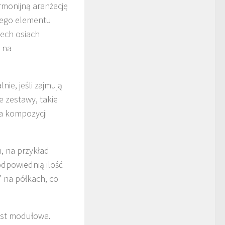
rmonijną aranżację
wnego elementu
zech osiach
i na
nie, jeśli zajmują
e zestawy, takie
da kompozycji
, na przykład
odpowiednią ilość
 na półkach, co
jest modułowa.