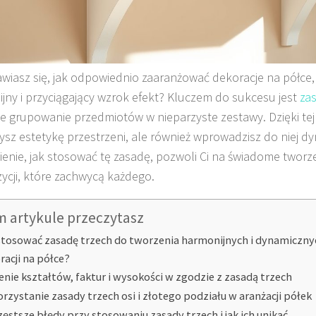
wiasz się, jak odpowiednio zaaranżować dekoracje na półce,
jny i przyciągający wzrok efekt? Kluczem do sukcesu jest
za
e grupowanie przedmiotów w nieparzyste zestawy. Dzięki tej 
ysz estetykę przestrzeni, ale również wprowadzisz do niej d
enie, jak stosować tę zasadę, pozwoli Ci na świadome tworz
cji, które zachwycą każdego.
m artykule przeczytasz
stosować zasadę trzech do tworzenia harmonijnych i dynamiczn
racji na półce?
enie kształtów, faktur i wysokości w zgodzie z zasadą trzech
rzystanie zasady trzech osi i złotego podziału w aranżacji półek
zęstsze błędy przy stosowaniu zasady trzech i jak ich unikać