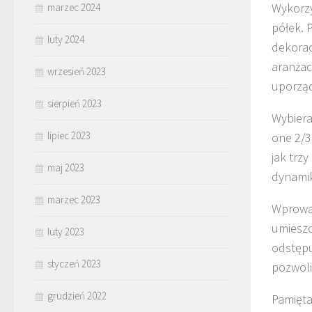
Wykorz
marzec 2024
półek. 
luty 2024
dekorac
aranżac
wrzesień 2023
uporzą
sierpień 2023
Wybieraj
lipiec 2023
one 2/3
jak trz
maj 2023
dynami
marzec 2023
Wprowad
umieszc
luty 2023
odstępu
styczeń 2023
pozwoli
grudzień 2022
Pamięta