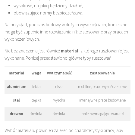
wysokość, na jakiej będziemy działać,
obowiązujące normy bezpieczeństwa.
Na przykład, podczas budowy w dużych wysokościach, konieczne
mogą być zupełnie inne rozwiązania niż te stosowane przy pracach
wykończeniowych.
Nie bez znaczenia jest również
materiał
, z którego rusztowanie jest
wykonane. Poniżej przedstawiono główne typy rusztowań:
materiał
waga
wytrzymałość
zastosowanie
aluminium
lekka
niska
mobilne, prace wykończeniowe
stal
ciężka
wysoka
intensywne prace budowlane
drewno
średnia
średnia
mniej wymagające warunki
Wybór materiału powinien zależeć od charakterystyki pracy, aby