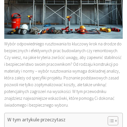
Wybór odpowiedniego rusztowania to kluczowy krok na drodze do
bezpiecznych i efektywnych prac budowlanych czy remontowych.
Czy wiesz, na jakie kryteria zwrócić uwagę, aby zapewnić stabilność
i bezpieczeństwo swoim pracownikom? Od rodzaju konstrukcji po
materiały i normy – wybór rusztowania wymaga dokładnej analizy,
która zależy od specyfiki projektu. Poznanie podstawowych zasad
pozwoli nie tylko zoptymalizować koszty, ale także uniknąć
potencjalnych zagrożeń na wysokości. W tym przewodniku
znajdziesz najważniejsze wskazówki, które pomogą Ci dokonać
świadomego i bezpiecznego wyboru.
W tym artykule przeczytasz