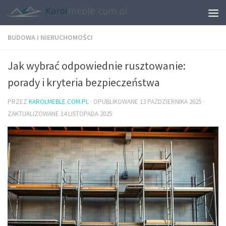
BUDOWA I NIERUCHOMOŚCI
Jak wybrać odpowiednie rusztowanie:
porady i kryteria bezpieczeństwa
PRZEZ
KAROLMEBLE.COM.PL
· OPUBLIKOWANE
13 PAŹDZIERNIKA 2025
·
ZAKTUALIZOWANE
14 LISTOPADA 2025