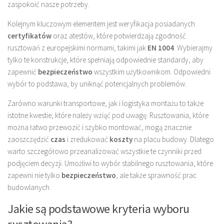
zaspokoić nasze potrzeby.
Kolejnym kluczowym elementem jest weryfikacja posiadanych
certyfikatów
oraz atestów, które potwierdzają zgodność
rusztowań z europejskimi normami, takimi jak
EN 1004
. Wybierajmy
tylko te konstrukcje, które spełniają odpowiednie standardy, aby
zapewnić
bezpieczeństwo
wszystkim użytkownikom. Odpowiedni
wybór to podstawa, by uniknąć potencjalnych problemów.
Zarówno warunki transportowe, jak i logistyka montażu to także
istotne kwestie, które należy wziąć pod uwagę. Rusztowania, które
można łatwo przewozić i szybko montować, mogą znacznie
zaoszczędzić
czas
i zredukować
koszty
na placu budowy. Dlatego
warto szczegółowo przeanalizować wszystkie te czynniki przed
podjęciem decyzji. Umożliwi to wybór stabilnego rusztowania, które
zapewni nie tylko
bezpieczeństwo
, ale także sprawność prac
budowlanych.
Jakie są podstawowe kryteria wyboru