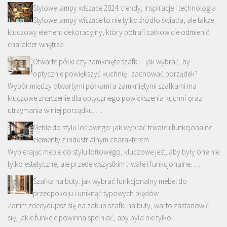
Stylowe lampy wiszące 2024: trendy, inspiracje i technologia
Stylowe lampy wiszące to nie tylko źródło światła, ale także
kluczowy element dekoracyjny, który potrafi całkowicie odmienić
charakter wnętrza. …
Otwarte półki czy zamknięte szafki – jak wybrać, by
optycznie powiększyć kuchnię i zachować porządek?
Wybór między otwartymi półkami a zamkniętymi szafkami ma
kluczowe znaczenie dla optycznego powiększenia kuchni oraz
utrzymania w niej porządku. …
Meble do stylu loftowego: jak wybrać trwałe i funkcjonalne
elementy z industrialnym charakterem
Wybierając meble do stylu loftowego, kluczowe jest, aby były one nie
tylko estetyczne, ale przede wszystkim trwałe i funkcjonalne. …
Szafka na buty: jak wybrać funkcjonalny mebel do
przedpokoju i uniknąć typowych błędów
Zanim zdecydujesz się na zakup szafki na buty, warto zastanowić
się, jakie funkcje powinna spełniać, aby była nie tylko …