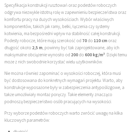
Specyfikacja konstrukcji rusztowań oraz podestów roboczych
odgrywa niezwykle istotną rolę w zapewnieniu bezpieczeństwa oraz
komfortu pracy na dużych wysokościach. Wybór właściwych
komponentów, takich jak ramy, belki, łączenia czy systemy
kotwienia, ma bezpośredni wpływ na stabilność całej konstrukcji.
Podesty robocze, które mają szerokość od
70
do
110 cm
oraz
długość około
2,5 m
, powinny być tak zaprojektowane, aby ich
maksymalne obciążenie wynosiło od
200
do
600 kg/m²
. Dzięki temu
może z nich swobodnie korzystać wielu użytkowników.
Nie można również zapominać o wysokości roboczej, która musi
być dostosowana do konkretnych wymagań projektu. Warto, aby
konstrukcje wyposażone były w zabezpieczenia antypoślizgowe, a
także umożliwiały montaż poręczy. Takie elementy znacząco
podnoszą bezpieczeństwo osób pracujących na wysokości.
Przy wyborze podestów roboczych warto zwrócić uwagę na kilka
kluczowych parametrów:
długość,