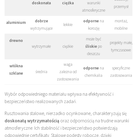
doskonała
ciężka
warunki
przemysł
atmosferyczne
dobrze
odporne
na
montaż,
aluminium
lekkie
wytrzymujące
korozję
mobilne
może być
drewno
projekty małe,
wytrzymałe
ciężkie
śliskie
po
tymczasowe
deszczu
waga
włókna
odporne
na
specyficzne
średnia
zależna od
szklane
chemikalia
zastosowania
zastosowania
Wybór odpowiedniego materiału wpływa na efektywność i
bezpieczeństwo realizowanych zadań.
Rusztowania stalowe, nierzadko ocynkowane, charakteryzują się
doskonałą wytrzymałością
oraz odpornością na trudne warunki
atmosferyczne. Ich stabilność i bezpieczeństwo potwierdzają
odpowiednie certyfikaty. Stalowe podesty robocze, dzięki