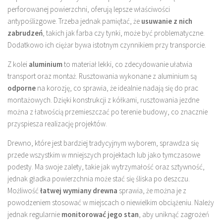
perforowanej powierzchni, oferują lepsze właściwości
antypoślizgowe. Trzeba jednak pamiętać, że
usuwanie z nich
zabrudzeń
, takich jak farba czy tynki, może być problematyczne.
Dodatkowo ich ciężar bywa istotnym czynnikiem przy transporcie.
Z kolei
aluminium
to materiał lekki, co zdecydowanie ułatwia
transport oraz montaż. Rusztowania wykonane z aluminium są
odporne
na korozję, co sprawia, że idealnie nadają się do prac
montażowych. Dzięki konstrukcji z kółkami, rusztowania jezdne
można z łatwością przemieszczać po terenie budowy, co znacznie
przyspiesza realizację projektów.
Drewno, które jest bardziej tradycyjnym wyborem, sprawdza się
przede wszystkim w mniejszych projektach lub jako tymczasowe
podesty. Ma swoje zalety, takie jak wytrzymałość oraz sztywność,
jednak gładka powierzchnia może stać się śliska po deszczu.
Możliwość
łatwej wymiany drewna
sprawia, że można je z
powodzeniem stosować w miejscach o niewielkim obciążeniu. Należy
jednak regularnie
monitorować jego stan
, aby uniknąć zagrożeń