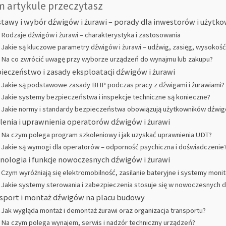
m artykule przeczytasz
tawy i wybór dźwigów i żurawi – porady dla inwestorów i użytk
Rodzaje dźwigów i żurawi – charakterystyka i zastosowania
Jakie są kluczowe parametry dźwigów i żurawi – udźwig, zasięg, wysokość
Na co zwrócić uwagę przy wyborze urządzeń do wynajmu lub zakupu?
ieczeństwo i zasady eksploatacji dźwigów i żurawi
Jakie są podstawowe zasady BHP podczas pracy z dźwigami i żurawiami?
Jakie systemy bezpieczeństwa i inspekcje techniczne są konieczne?
Jakie normy i standardy bezpieczeństwa obowiązują użytkowników dźwigó
lenia i uprawnienia operatorów dźwigów i żurawi
Na czym polega program szkoleniowy i jak uzyskać uprawnienia UDT?
Jakie są wymogi dla operatorów – odporność psychiczna i doświadczenie
nologia i funkcje nowoczesnych dźwigów i żurawi
Czym wyróżniają się elektromobilność, zasilanie bateryjne i systemy moni
Jakie systemy sterowania i zabezpieczenia stosuje się w nowoczesnych dź
sport i montaż dźwigów na placu budowy
Jak wygląda montaż i demontaż żurawi oraz organizacja transportu?
Na czym polega wynajem, serwis i nadzór techniczny urządzeń?