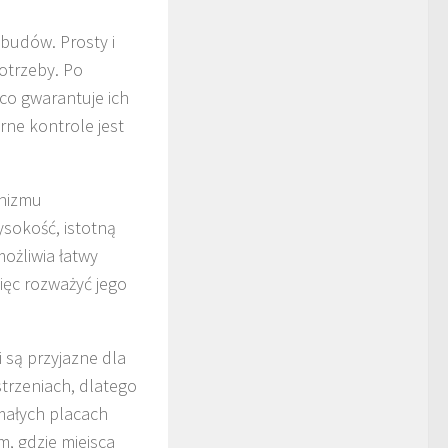
budów. Prosty i
otrzeby. Po
co gwarantuje ich
rne kontrole jest
anizmu
sokość, istotną
ożliwia łatwy
ięc rozważyć jego
i są przyjazne dla
trzeniach, dlatego
małych placach
m, gdzie miejsca