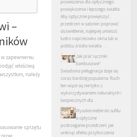
powieszenia dla optycznego
powiększenia i lepszego światła
Aby optycznie powiększyć
wi –
przestrzeń w salonie i poprawić
doświetlenie, najlepiej umieścić
wników
lustro naprzeciwko okna lub w
pobliżu źródła światła. …
Jak prać ręczniki
 w zapewnieniu
bambusowe?
podjąć właściwą
Świadoma pielęgnacja staje się
 wszystkim, należy
coraz bardziej popularna. Ruch
ten wiąże się nie tylko z
wykorzystywaniem naturalnych i
bezpiecznych dla …
Wysokie meble do sufitu
a optyczne
postrzeganie przestrzeni: jak
opasowanie sprzętu
uniknąć efektu przytłoczenia
zenie.