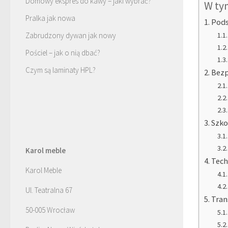
Domowy ekspres do kawy – jaki wybrać?
W ty
Pralka jak nowa
Pods
Zabrudzony dywan jak nowy
Pościel – jak o nią dbać?
Czym są laminaty HPL?
Bezp
Szko
Karol meble
Tech
Karol Meble
Ul. Teatralna 67
Tran
50-005 Wrocław