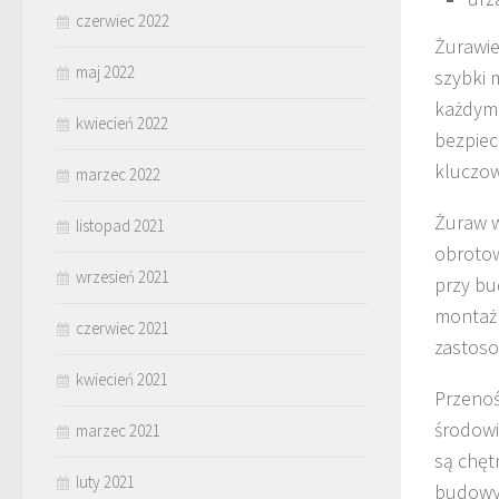
czerwiec 2022
Żurawie
maj 2022
szybki 
każdym 
kwiecień 2022
bezpiec
kluczow
marzec 2022
Żuraw w
listopad 2021
obrotow
wrzesień 2021
przy bu
montaż 
czerwiec 2021
zastoso
kwiecień 2021
Przenoś
środowi
marzec 2021
są chęt
luty 2021
budowy.