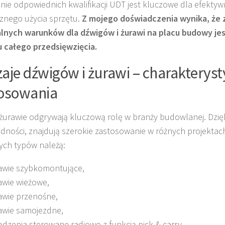
nie odpowiednich kwalifikacji UDT jest kluczowe dla efektyw
znego użycia sprzętu.
Z mojego doświadczenia wynika, że
nych warunków dla dźwigów i żurawi na placu budowy jes
 całego przedsięwzięcia.
aje dźwigów i żurawi – charakteryst
osowania
i żurawie odgrywają kluczową rolę w branży budowlanej. Dzięk
dności, znajdują szerokie zastosowanie w różnych projektach
ch typów należą:
awie szybkomontujące,
awie wieżowe,
awie przenośne,
awie samojezdne,
ądzenia sterowane radiowo z funkcją pick & carry.