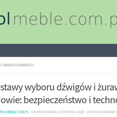
 I NIERUCHOMOŚCI
stawy wyboru dźwigów i żura
owie: bezpieczeństwo i techn
ROLMEBLE.COM.PL
· OPUBLIKOWANE
1 LISTOPADA 2025
· ZAKTUALIZOWANE