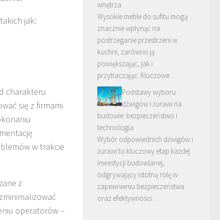
wnętrza
Wysokie meble do sufitu mogą
akich jak:
znacznie wpłynąć na
postrzeganie przestrzeni w
kuchni, zarówno ją
powiększając, jak i
przytłaczając. Kluczowe …
d charakteru
Podstawy wyboru
dźwigów i żurawi na
wać się z firmami
budowie: bezpieczeństwo i
okonaniu
technologia
umentację
Wybór odpowiednich dźwigów i
roblemów w trakcie
żurawi to kluczowy etap każdej
inwestycji budowlanej,
odgrywający istotną rolę w
zane z
zapewnieniu bezpieczeństwa
 zminimalizować
oraz efektywności …
eniu operatorów –