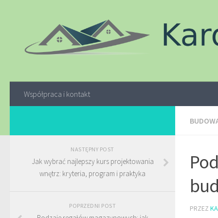
Współpraca i kontakt
BUDOWA
NASTĘPNY POST
Pod
Jak wybrać najlepszy kurs projektowania
wnętrz: kryteria, program i praktyka
bud
POPRZEDNI POST
PRZEZ
KA
Rodzaje regałów magazynowych: jak