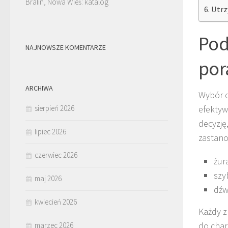
Bralin, Nowa Wieś: katalog
Utrz
Pod
NAJNOWSZE KOMENTARZE
por
ARCHIWA
Wybór o
sierpień 2026
efektyw
decyzję
lipiec 2026
zastano
czerwiec 2026
żur
szy
maj 2026
dźw
kwiecień 2026
Każdy z
do char
marzec 2026