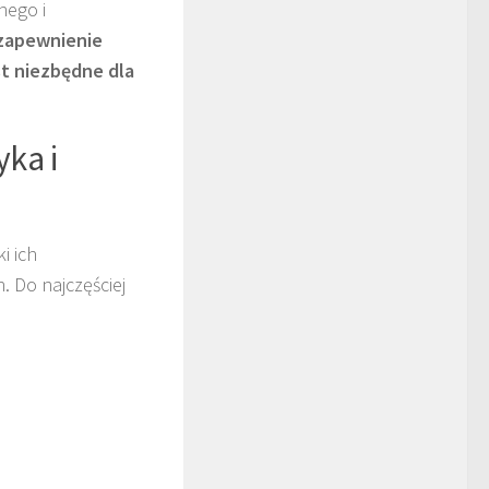
nego i
 zapewnienie
t niezbędne dla
yka i
i ich
. Do najczęściej