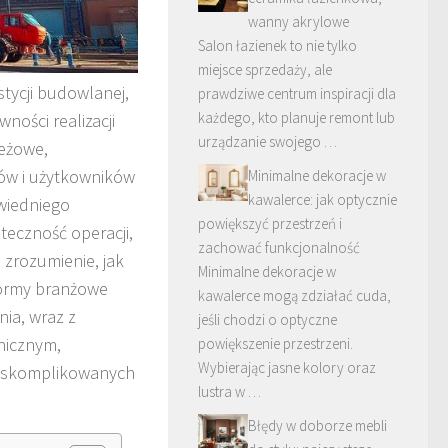
wanny akrylowe
Salon łazienek to nie tylko
miejsce sprzedaży, ale
tycji budowlanej,
prawdziwe centrum inspiracji dla
każdego, kto planuje remont lub
ności realizacji
urządzanie swojego …
ieżowe,
ów i użytkowników
Minimalne dekoracje w
kawalerce: jak optycznie
wiedniego
powiększyć przestrzeń i
teczność operacji,
zachować funkcjonalność
 zrozumienie, jak
Minimalne dekoracje w
normy branżowe
kawalerce mogą zdziałać cuda,
ia, wraz z
jeśli chodzi o optyczne
nicznym,
powiększenie przestrzeni.
Wybierając jasne kolory oraz
j skomplikowanych
lustra w …
Błędy w doborze mebli