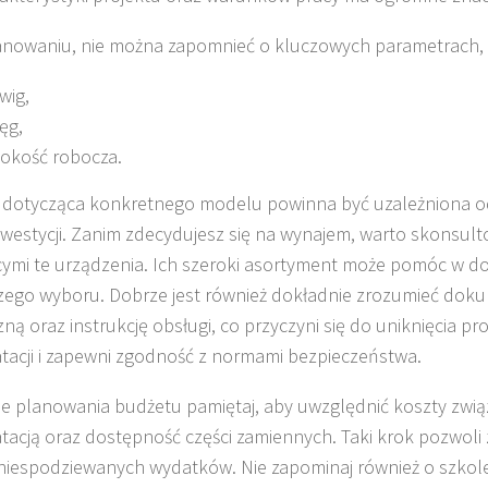
anowaniu, nie można zapomnieć o kluczowych parametrach, t
wig,
ęg,
okość robocza.
 dotycząca konkretnego modelu powinna być uzależniona o
nwestycji. Zanim zdecydujesz się na wynajem, warto skonsulto
cymi te urządzenia. Ich szeroki asortyment może pomóc w d
zego wyboru. Dobrze jest również dokładnie zrozumieć dok
zną oraz instrukcję obsługi, co przyczyni się do uniknięcia p
tacji i zapewni zgodność z normami bezpieczeństwa.
ie planowania budżetu pamiętaj, aby uwzględnić koszty zwią
tacją oraz dostępność części zamiennych. Taki krok pozwoli
niespodziewanych wydatków. Nie zapominaj również o szkol