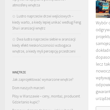
atmosferę wnętrza
Lustro naprzeciw drzwi wejściowych –
kiedy warto, a kiedy lepiej unikać według Feng
Wybór o
Shui i aranżacji wnętrz
odgrywa
projekt
Dwa lustra naprzeciw siebie w aranżacji:
samojez
kiedy efekt nieskończoności wzbogaca
dokładn
wnętrze, a kiedy myli percepcję przestrzeni
dopasow
lecz ta
nowocze
WNĘTRZE
wpływaj
Jak zaprojektować wymarzone wnętrze?
odpowie
Dom naszych marzeń
gwarant
Plisy w Warszawie – ceny, montaż, producent.
urządz
Gdzie tanio kupić?