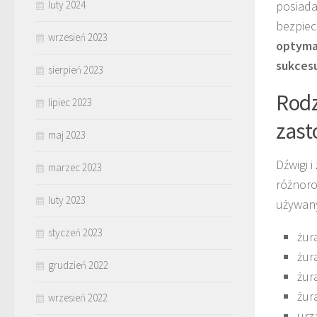
luty 2024
posiada
bezpiec
wrzesień 2023
optymal
sukcesu
sierpień 2023
Rodz
lipiec 2023
zast
maj 2023
Dźwigi 
marzec 2023
różnoro
luty 2023
używany
styczeń 2023
żur
żur
grudzień 2022
żur
żur
wrzesień 2022
urz