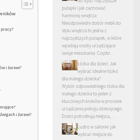
do stylu: najczęstsze
pułapki i jak zachować
owników
harmonię wnętrza
Nieodpowiedni dobór mebli do
 pracy?
stylu wnętrza to jedna z
najczęstszych pułapek, w które
wpadają osoby urządzające
swoje mieszkania. Często …
Łóżka dla dzieci: Jak
w i żurawi?
wybrać idealne łóżko
dla małego dziecka?
Wybór odpowiedniego łóżka dla
?
małego dziecka to jeden z
kluczowych kroków w procesie
torujące?
urządzania pokoju dziecięcego.
wigach i żurawi?
Dzieci potrzebują miejsca, …
Lustro w salonie: jak
wybrać miejsce do