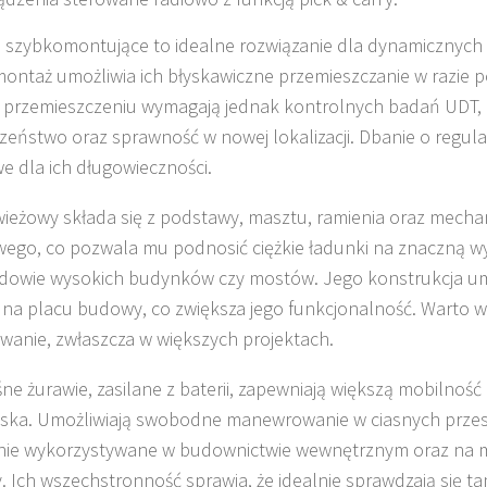
 szybkomontujące to idealne rozwiązanie dla dynamicznych 
montaż umożliwia ich błyskawiczne przemieszczanie w razie p
przemieszczeniu wymagają jednak kontrolnych badań UDT, 
zeństwo oraz sprawność w nowej lokalizacji. Dbanie o regula
e dla ich długowieczności.
ieżowy składa się z podstawy, masztu, ramienia oraz mech
ego, co pozwala mu podnosić ciężkie ładunki na znaczną wy
dowie wysokich budynków czy mostów. Jego konstrukcja um
na placu budowy, co zwiększa jego funkcjonalność. Warto w
wanie, zwłaszcza w większych projektach.
ne żurawie, zasilane z baterii, zapewniają większą mobilność 
ska. Umożliwiają swobodne manewrowanie w ciasnych przes
nie wykorzystywane w budownictwie wewnętrznym oraz na 
 Ich wszechstronność sprawia, że idealnie sprawdzają się ta