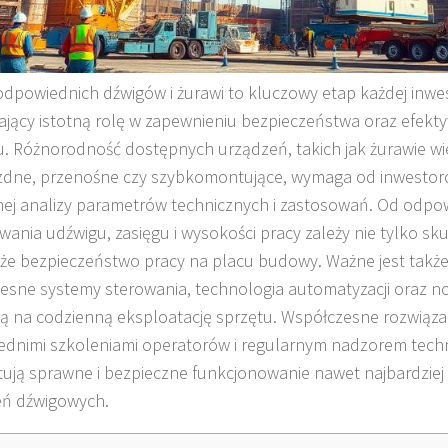
dpowiednich dźwigów i żurawi to kluczowy etap każdej inwes
jący istotną rolę w zapewnieniu bezpieczeństwa oraz efektyw
u. Różnorodność dostępnych urządzeń, takich jak żurawie w
dne, przenośne czy szybkomontujące, wymaga od inwestor
ej analizy parametrów technicznych i zastosowań. Od odpo
ania udźwigu, zasięgu i wysokości pracy zależy nie tylko sku
kże bezpieczeństwo pracy na placu budowy. Ważne jest także
sne systemy sterowania, technologia automatyzacji oraz 
ą na codzienną eksploatację sprzętu. Współczesne rozwiązan
dnimi szkoleniami operatorów i regularnym nadzorem tech
ują sprawne i bezpieczne funkcjonowanie nawet najbardzie
eń dźwigowych.