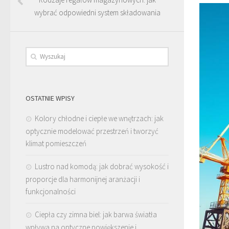
wybrać odpowiedni system składowania
OSTATNIE WPISY
Kolory chłodne i ciepłe we wnętrzach: jak
optycznie modelować przestrzeń i tworzyć
klimat pomieszczeń
Lustro nad komodą: jak dobrać wysokość i
proporcje dla harmonijnej aranżacji i
funkcjonalności
Ciepła czy zimna biel: jak barwa światła
wpływa na optyczne powiększenie i