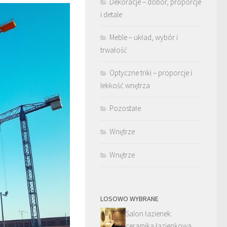
Dekoracje – dobór, proporcje
i detale
Meble – układ, wybór i
trwałość
Optyczne triki – proporcje i
lekkość wnętrza
Pozostałe
Wnętrze
Wnętrze
LOSOWO WYBRANE
Salon łazienek:
ceramika łazienkowa,