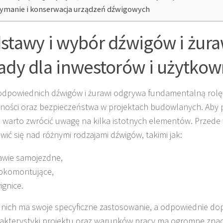
ymanie i konserwacja urządzeń dźwigowych
stawy i wybór dźwigów i żura
ady dla inwestorów i użytko
dpowiednich dźwigów i żurawi odgrywa fundamentalną rolę
ności oraz bezpieczeństwa w projektach budowlanych. Aby 
, warto zwrócić uwagę na kilka istotnych elementów. Przede
wić się nad różnymi rodzajami dźwigów, takimi jak:
awie samojezdne,
bkomontujące,
ignice.
 nich ma swoje specyficzne zastosowanie, a odpowiednie d
akterystyki projektu oraz warunków pracy ma ogromne znac