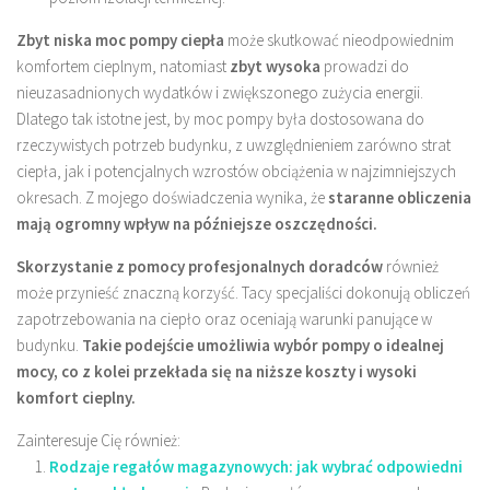
Zbyt niska moc pompy ciepła
może skutkować nieodpowiednim
komfortem cieplnym, natomiast
zbyt wysoka
prowadzi do
nieuzasadnionych wydatków i zwiększonego zużycia energii.
Dlatego tak istotne jest, by moc pompy była dostosowana do
rzeczywistych potrzeb budynku, z uwzględnieniem zarówno strat
ciepła, jak i potencjalnych wzrostów obciążenia w najzimniejszych
okresach. Z mojego doświadczenia wynika, że
staranne obliczenia
mają ogromny wpływ na późniejsze oszczędności.
Skorzystanie z pomocy profesjonalnych doradców
również
może przynieść znaczną korzyść. Tacy specjaliści dokonują obliczeń
zapotrzebowania na ciepło oraz oceniają warunki panujące w
budynku.
Takie podejście umożliwia wybór pompy o idealnej
mocy, co z kolei przekłada się na niższe koszty i wysoki
komfort cieplny.
Zainteresuje Cię również:
Rodzaje regałów magazynowych: jak wybrać odpowiedni