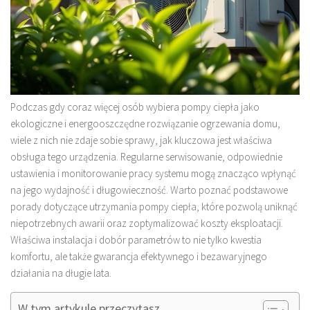
Podczas gdy coraz więcej osób wybiera pompy ciepła jako
ekologiczne i energooszczędne rozwiązanie ogrzewania domu,
wiele z nich nie zdaje sobie sprawy, jak kluczowa jest właściwa
obsługa tego urządzenia. Regularne serwisowanie, odpowiednie
ustawienia i monitorowanie pracy systemu mogą znacząco wpłynąć
na jego wydajność i długowieczność. Warto poznać podstawowe
porady dotyczące utrzymania pompy ciepła, które pozwolą uniknąć
niepotrzebnych awarii oraz zoptymalizować koszty eksploatacji.
Właściwa instalacja i dobór parametrów to nie tylko kwestia
komfortu, ale także gwarancja efektywnego i bezawaryjnego
działania na długie lata.
W tym artykule przeczytasz