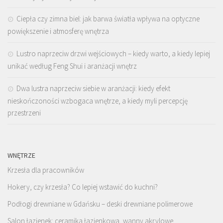
Ciepła czy zimna biel: jak barwa światła wpływa na optyczne
powiększenie i atmosferę wnętrza
Lustro naprzeciw drzwi wejściowych – kiedy warto, a kiedy lepiej
unikać według Feng Shui i aranżacji wnętrz
Dwa lustra naprzeciw siebie w aranżacji: kiedy efekt
nieskończoności wzbogaca wnętrze, a kiedy myli percepcję
przestrzeni
WNĘTRZE
Krzesła dla pracowników
Hokery, czy krzesła? Co lepiej wstawić do kuchni?
Podłogi drewniane w Gdańsku – deski drewniane polimerowe
Salon łazienek: ceramika łazienkowa, wanny akrylowe