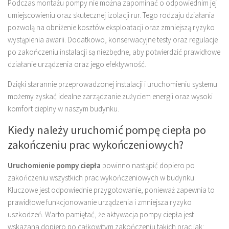
Podczas montażu pompy nie można zapominać o odpowiednim jej
umiejscowieniu oraz skutecznej izolacji rur. Tego rodzaju działania
pozwolą na obniżenie kosztów eksploatacji oraz zmniejszą ryzyko
wystąpienia awarii. Dodatkowo, konserwacyjne testy oraz regulacje
po zakończeniu instalacji są niezbędne, aby potwierdzić prawidłowe
działanie urządzenia oraz jego efektywność.
Dzięki starannie przeprowadzonej instalacji i uruchomieniu systemu
możemy zyskać idealne zarządzanie zużyciem energii oraz wysoki
komfort cieplny w naszym budynku.
Kiedy należy uruchomić pompę ciepła po
zakończeniu prac wykończeniowych?
Uruchomienie pompy ciepła
powinno nastąpić dopiero po
zakończeniu wszystkich prac wykończeniowych w budynku.
Kluczowe jest odpowiednie przygotowanie, ponieważ zapewnia to
prawidłowe funkcjonowanie urządzenia i zmniejsza ryzyko
uszkodzeń. Warto pamiętać, że aktywacja pompy ciepła jest
wskazana dopiero po całkowitym zakończeniu takich prac jak: