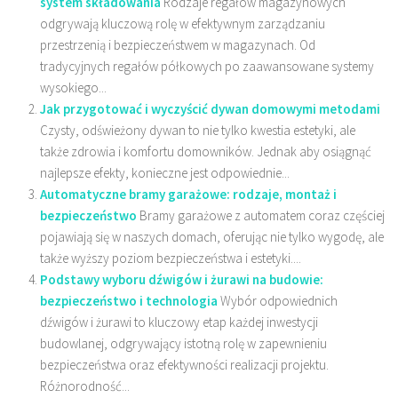
system składowania
Rodzaje regałów magazynowych
odgrywają kluczową rolę w efektywnym zarządzaniu
przestrzenią i bezpieczeństwem w magazynach. Od
tradycyjnych regałów półkowych po zaawansowane systemy
wysokiego...
Jak przygotować i wyczyścić dywan domowymi metodami
Czysty, odświeżony dywan to nie tylko kwestia estetyki, ale
także zdrowia i komfortu domowników. Jednak aby osiągnąć
najlepsze efekty, konieczne jest odpowiednie...
Automatyczne bramy garażowe: rodzaje, montaż i
bezpieczeństwo
Bramy garażowe z automatem coraz częściej
pojawiają się w naszych domach, oferując nie tylko wygodę, ale
także wyższy poziom bezpieczeństwa i estetyki....
Podstawy wyboru dźwigów i żurawi na budowie:
bezpieczeństwo i technologia
Wybór odpowiednich
dźwigów i żurawi to kluczowy etap każdej inwestycji
budowlanej, odgrywający istotną rolę w zapewnieniu
bezpieczeństwa oraz efektywności realizacji projektu.
Różnorodność...