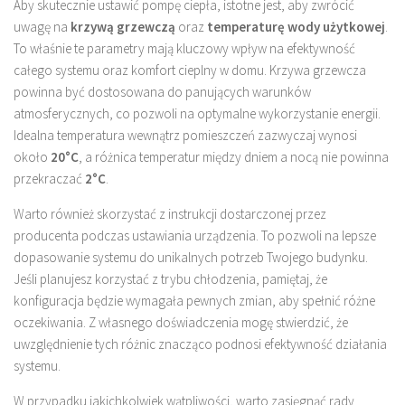
Aby skutecznie ustawić pompę ciepła, istotne jest, aby zwrócić
uwagę na
krzywą grzewczą
oraz
temperaturę wody użytkowej
.
To właśnie te parametry mają kluczowy wpływ na efektywność
całego systemu oraz komfort cieplny w domu. Krzywa grzewcza
powinna być dostosowana do panujących warunków
atmosferycznych, co pozwoli na optymalne wykorzystanie energii.
Idealna temperatura wewnątrz pomieszczeń zazwyczaj wynosi
około
20°C
, a różnica temperatur między dniem a nocą nie powinna
przekraczać
2°C
.
Warto również skorzystać z instrukcji dostarczonej przez
producenta podczas ustawiania urządzenia. To pozwoli na lepsze
dopasowanie systemu do unikalnych potrzeb Twojego budynku.
Jeśli planujesz korzystać z trybu chłodzenia, pamiętaj, że
konfiguracja będzie wymagała pewnych zmian, aby spełnić różne
oczekiwania. Z własnego doświadczenia mogę stwierdzić, że
uwzględnienie tych różnic znacząco podnosi efektywność działania
systemu.
W przypadku jakichkolwiek wątpliwości, warto zasięgnąć rady