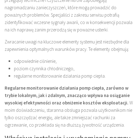
przeglądy techniczne i czyszczenie filtrów zapobiegają
nagromadzaniu zanieczyszczeń, które mogą prowadzić do
poważnych problemów. Specjaliści z zakresu serwisu potrafią
zidentyfikować wczesne sygnały awarii, co w konsekwencji pozwala
na ich naprawę zanim przerodzą się w poważne usterki.
Zwracanie uwagi na kluczowe elementy systemu jest niezbędne dla
zapewnienia optymalnych warunków pracy. Te elementy obejmują:
odpowiednie ciśnienie,
poziom czynnika chłodniczego,
regularne monitorowanie działania pomp ciepła.
Regularne monitorowanie działania pomp ciepła, zarówno w
trybie lokalnym, jak i zdalnym, znacząco wpływa na osiąganie
wysokiej efektywności oraz obniżenie kosztów eksploatacji.
W
moim doświadczeniu, staranna obsługa pozwala użytkownikom nie
tylko oszczędzać energię, ale także zmniejszać rachunki za
ogrzewanie, co przekłada się na dłuższą żywotność urządzenia.