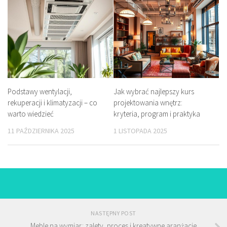
Podstawy wentylacji,
Jak wybrać najlepszy kurs
rekuperacji i klimatyzacji – co
projektowania wnętrz:
warto wiedzieć
kryteria, program i praktyka
11 PAŹDZIERNIKA 2025
1 LISTOPADA 2025
NASTĘPNY POST
Meble na wymiar: zalety, proces i kreatywne aranżacje