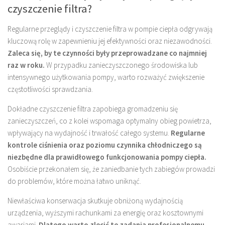
czyszczenie filtra?
Regularne przeglądy i czyszczenie filtra w pompie ciepła odgrywają
kluczową rolę w zapewnieniu jej efektywności oraz niezawodności.
Zaleca się, by te czynności były przeprowadzane co najmniej
raz w roku.
W przypadku zanieczyszczonego środowiska lub
intensywnego użytkowania pompy, warto rozważyć zwiększenie
częstotliwości sprawdzania.
Dokładne czyszczenie filtra zapobiega gromadzeniu się
zanieczyszczeń, co z kolei wspomaga optymalny obieg powietrza,
wpływający na wydajność i trwałość całego systemu.
Regularne
kontrole ciśnienia oraz poziomu czynnika chłodniczego są
niezbędne dla prawidłowego funkcjonowania pompy ciepła.
Osobiście przekonałem się, że zaniedbanie tych zabiegów prowadzi
do problemów, które można łatwo uniknąć.
Niewłaściwa konserwacja skutkuje obniżoną wydajnością
urządzenia, wyższymi rachunkami za energię oraz kosztownymi
awariami.
Dlatego warto zlecić te zadania profesjonalnemu