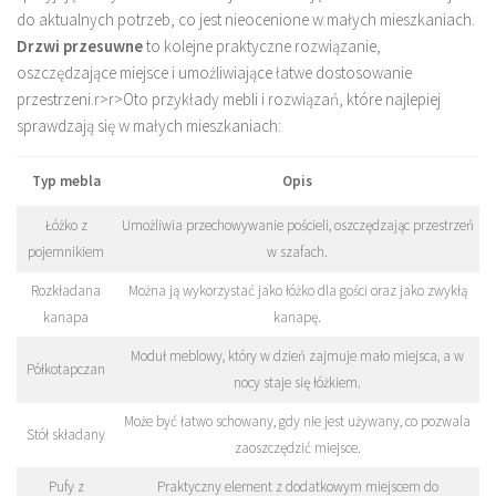
do aktualnych potrzeb, co jest nieocenione w małych mieszkaniach.
Drzwi przesuwne
to kolejne praktyczne rozwiązanie,
oszczędzające miejsce i umożliwiające łatwe dostosowanie
przestrzeni.
r>
r>Oto przykłady mebli i rozwiązań, które najlepiej
sprawdzają się w małych mieszkaniach:
Typ mebla
Opis
Łóżko z
Umożliwia przechowywanie pościeli, oszczędzając przestrzeń
pojemnikiem
w szafach.
Rozkładana
Można ją wykorzystać jako łóżko dla gości oraz jako zwykłą
kanapa
kanapę.
Moduł meblowy, który w dzień zajmuje mało miejsca, a w
Półkotapczan
nocy staje się łóżkiem.
Może być łatwo schowany, gdy nie jest używany, co pozwala
Stół składany
zaoszczędzić miejsce.
Pufy z
Praktyczny element z dodatkowym miejscem do