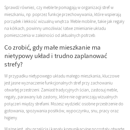
Sprawdź również, czy meble te pomagają w organizacji stref w
mieszkaniu, np. poprzez funkcje przechowywania, które wspierają
porządek i lekkość wizualną wnętrza. Meble mobilne, takie jak regały
na kółkach, powinny umożliwiać łatwe zmienianie układu
pomieszczenia w zależności od aktualnych potrzeb.
Co zrobić, gdy małe mieszkanie ma
nietypowy układ i trudno zaplanować
strefy?
W przypadku nietypowego układu małego mieszkania, kluczowe
jest jasne wyznaczenie funkcjonalnych stref przy zachowaniu
otwartej przestrzeni. Zamiast tradycyjnych ścian, zastosuj meble,
regały, parawany lub zasłony, które nie ograniczają wizualnych
połączeń między strefami. Możesz wydzielić osobne przestrzenie do
gotowania, spożywania posiłków, wypoczynku, snu, pracy oraz
higieny.
Ważne jest, aby przejścia i kanały komunikacyjne pozostały otwarte,