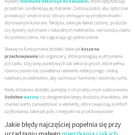
Wybierz
minimalne dekoracje do kawalerki
, które optymalizują
przestrzeń i podkreślają jej charakter. Zastosuj lustra, aby optycznie
powiększyć wnętrze oraz obrazy cechujące się prostymi liniami i
stonowanymi kolorami. Tekstylia, takie jak lekkie zasłony, poduszki
czy dywany wykonane z naturalnych materiałów, wprowadzą ciepło
do pomieszczenia, nie zagracając go jednocześnie.
Stawiaj na funkcjonalne dodatki, takie jak
kosze na
przechowywanie
lub organizery, które pomagają w utrzymaniu
porządku. Użyj lamp punktowych lub dekoracyjnych, które pełnią
równocześnie rolę oświetlenia i elementu estetycznego. Unikaj
nadmiaru przedmiotów, aby zachować harmonię i swobodę ruchu.
Kiedy dobierasz dodatki, pamiętaj o ich praktycznym zastosowaniu.
Ozdobne
wazony
czy designerskie lampy dodadzą charakteru, ale
również warto zainwestować w elementy, które zwiększają komfort
użytkowania, takie jak pufy z miejscem na przechowywanie.
Jakie błędy najczęściej popełnia się przy
urządzaniu małego
mieszkania i jak ich