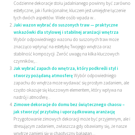
Codzienne dekoracje stołu jadalnianego powinny być zarówno
estetyczne, jak i funkcjonalne; kluczem jest umiejętne łączenie
tych dwóch aspektów. Wiele osób wpada w...
Jaki wazon wybrać do suszonych traw — praktyczne
wskazówki dla stylowej i stabilnej aranżacji wnętrza
Wybór odpowiedniego wazonu do suszonych traw może
znacząco wpłynąć na estetykę Twojego wnętrza oraz
stabilność kompozycji. Zwróć uwagę na kilka kluczowych
czynników,...
Jak wybrać zapach do wnętrza, który podkreśli styl i
stworzy pożądaną atmosferę
Wybór odpowiedniego
zapachu do wnętrza może wydawać się prostym zadaniem, ale
często okazuje się kluczowym elementem, który wpływa na
nastrój i atmosferę...
Zimowe dekoracje do domu bez świątecznego chaosu –
jak stworzyć przytulną i uporządkowaną aranżację
Przygotowanie zimowych dekoracji może być przyjemnym, ale i
stresującym zadaniem, zwłaszcza gdy obawiamy się, że nasze
wnętrze zamieni się w chaotyczny bałagan....