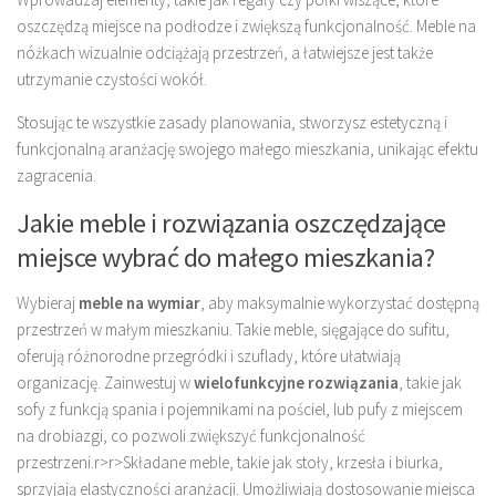
oszczędzą miejsce na podłodze i zwiększą funkcjonalność. Meble na
nóżkach wizualnie odciążają przestrzeń, a łatwiejsze jest także
utrzymanie czystości wokół.
Stosując te wszystkie zasady planowania, stworzysz estetyczną i
funkcjonalną aranżację swojego małego mieszkania, unikając efektu
zagracenia.
Jakie meble i rozwiązania oszczędzające
miejsce wybrać do małego mieszkania?
Wybieraj
meble na wymiar
, aby maksymalnie wykorzystać dostępną
przestrzeń w małym mieszkaniu. Takie meble, sięgające do sufitu,
oferują różnorodne przegródki i szuflady, które ułatwiają
organizację. Zainwestuj w
wielofunkcyjne rozwiązania
, takie jak
sofy z funkcją spania i pojemnikami na pościel, lub pufy z miejscem
na drobiazgi, co pozwoli zwiększyć funkcjonalność
przestrzeni.
r>
r>Składane meble, takie jak stoły, krzesła i biurka,
sprzyjają elastyczności aranżacji. Umożliwiają dostosowanie miejsca