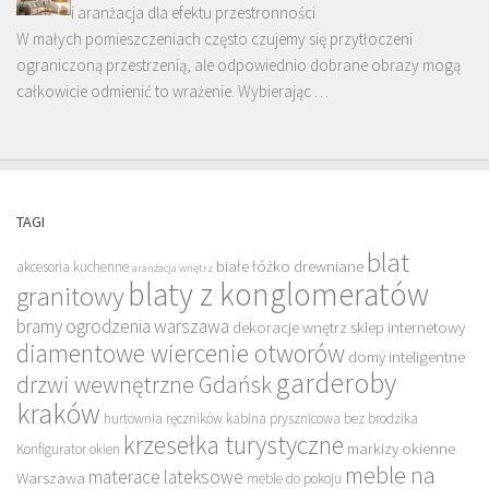
i aranżacja dla efektu przestronności
W małych pomieszczeniach często czujemy się przytłoczeni
ograniczoną przestrzenią, ale odpowiednio dobrane obrazy mogą
całkowicie odmienić to wrażenie. Wybierając …
TAGI
blat
białe łóżko drewniane
akcesoria kuchenne
aranżacja wnętrz
blaty z konglomeratów
granitowy
bramy ogrodzenia warszawa
dekoracje wnętrz sklep internetowy
diamentowe wiercenie otworów
domy inteligentne
garderoby
drzwi wewnętrzne Gdańsk
kraków
hurtownia ręczników
kabina prysznicowa bez brodzika
krzesełka turystyczne
markizy okienne
Konfigurator okien
meble na
materace lateksowe
Warszawa
meble do pokoju