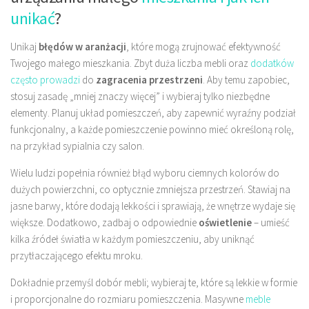
unikać
?
Unikaj
błędów w aranżacji
, które mogą zrujnować efektywność
Twojego małego mieszkania. Zbyt duża liczba mebli oraz
dodatków
często prowadzi
do
zagracenia przestrzeni
. Aby temu zapobiec,
stosuj zasadę „mniej znaczy więcej” i wybieraj tylko niezbędne
elementy. Planuj układ pomieszczeń, aby zapewnić wyraźny podział
funkcjonalny, a każde pomieszczenie powinno mieć określoną rolę,
na przykład sypialnia czy salon.
Wielu ludzi popełnia również błąd wyboru ciemnych kolorów do
dużych powierzchni, co optycznie zmniejsza przestrzeń. Stawiaj na
jasne barwy, które dodają lekkości i sprawiają, że wnętrze wydaje się
większe. Dodatkowo, zadbaj o odpowiednie
oświetlenie
– umieść
kilka źródeł światła w każdym pomieszczeniu, aby uniknąć
przytłaczającego efektu mroku.
Dokładnie przemyśl dobór mebli; wybieraj te, które są lekkie w formie
i proporcjonalne do rozmiaru pomieszczenia. Masywne
meble