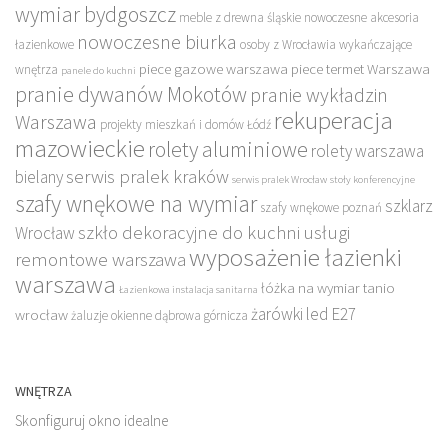
wymiar bydgoszcz
meble z drewna śląskie
nowoczesne akcesoria
nowoczesne biurka
łazienkowe
osoby z Wrocławia wykańczające
piece gazowe warszawa
piece termet Warszawa
wnętrza
panele do kuchni
pranie dywanów Mokotów
pranie wykładzin
rekuperacja
Warszawa
projekty mieszkań i domów Łódź
mazowieckie
rolety aluminiowe
rolety warszawa
serwis pralek kraków
bielany
serwis pralek Wrocław
stoły konferencyjne
szafy wnękowe na wymiar
szklarz
szafy wnękowe poznań
szkło dekoracyjne do kuchni
usługi
Wrocław
wyposażenie łazienki
remontowe warszawa
warszawa
łóżka na wymiar tanio
Łazienkowa instalacja sanitarna
żarówki led E27
wrocław
żaluzje okienne dąbrowa górnicza
WNĘTRZA
Skonfiguruj okno idealne