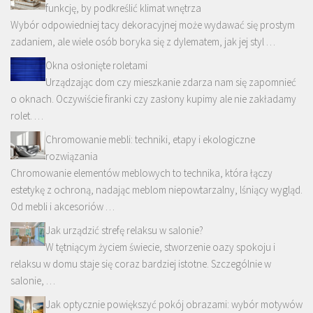
funkcję, by podkreślić klimat wnętrza
Wybór odpowiedniej tacy dekoracyjnej może wydawać się prostym
zadaniem, ale wiele osób boryka się z dylematem, jak jej styl …
Okna osłonięte roletami
Urządzając dom czy mieszkanie zdarza nam się zapomnieć
o oknach. Oczywiście firanki czy zasłony kupimy ale nie zakładamy
rolet. …
Chromowanie mebli: techniki, etapy i ekologiczne
rozwiązania
Chromowanie elementów meblowych to technika, która łączy
estetykę z ochroną, nadając meblom niepowtarzalny, lśniący wygląd.
Od mebli i akcesoriów …
Jak urządzić strefę relaksu w salonie?
W tętniącym życiem świecie, stworzenie oazy spokoju i
relaksu w domu staje się coraz bardziej istotne. Szczególnie w
salonie, …
Jak optycznie powiększyć pokój obrazami: wybór motywów