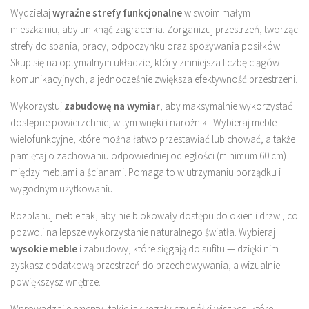
Wydzielaj
wyraźne strefy funkcjonalne
w swoim małym
mieszkaniu, aby uniknąć zagracenia. Zorganizuj przestrzeń, tworząc
strefy do spania, pracy, odpoczynku oraz spożywania posiłków.
Skup się na optymalnym układzie, który zmniejsza liczbę ciągów
komunikacyjnych, a jednocześnie zwiększa efektywność przestrzeni.
Wykorzystuj
zabudowę na wymiar
, aby maksymalnie wykorzystać
dostępne powierzchnie, w tym wnęki i narożniki. Wybieraj meble
wielofunkcyjne, które można łatwo przestawiać lub chować, a także
pamiętaj o zachowaniu odpowiedniej odległości (minimum 60 cm)
między meblami a ścianami. Pomaga to w utrzymaniu porządku i
wygodnym użytkowaniu.
Rozplanuj meble tak, aby nie blokowały dostępu do okien i drzwi, co
pozwoli na lepsze wykorzystanie naturalnego światła. Wybieraj
wysokie meble
i zabudowy, które sięgają do sufitu — dzięki nim
zyskasz dodatkową przestrzeń do przechowywania, a wizualnie
powiększysz wnętrze.
Wprowadzaj elementy, takie jak regały czy półki wiszące, które