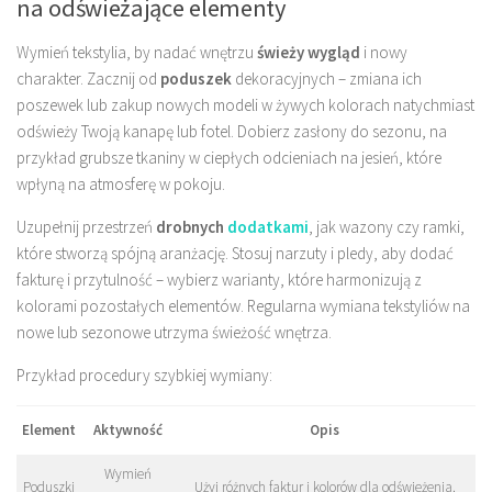
na odświeżające elementy
Wymień tekstylia, by nadać wnętrzu
świeży wygląd
i nowy
charakter. Zacznij od
poduszek
dekoracyjnych – zmiana ich
poszewek lub zakup nowych modeli w żywych kolorach natychmiast
odświeży Twoją kanapę lub fotel. Dobierz zasłony do sezonu, na
przykład grubsze tkaniny w ciepłych odcieniach na jesień, które
wpłyną na atmosferę w pokoju.
Uzupełnij przestrzeń
drobnych
dodatkami
, jak wazony czy ramki,
które stworzą spójną aranżację. Stosuj narzuty i pledy, aby dodać
fakturę i przytulność – wybierz warianty, które harmonizują z
kolorami pozostałych elementów. Regularna wymiana tekstyliów na
nowe lub sezonowe utrzyma świeżość wnętrza.
Przykład procedury szybkiej wymiany:
Element
Aktywność
Opis
Wymień
Poduszki
Użyj różnych faktur i kolorów dla odświeżenia.