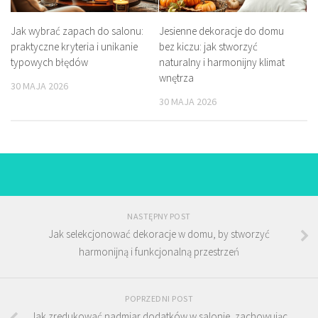
Jak wybrać zapach do salonu:
Jesienne dekoracje do domu
praktyczne kryteria i unikanie
bez kiczu: jak stworzyć
typowych błędów
naturalny i harmonijny klimat
wnętrza
30 MAJA 2026
30 MAJA 2026
NASTĘPNY POST
Jak selekcjonować dekoracje w domu, by stworzyć
harmonijną i funkcjonalną przestrzeń
POPRZEDNI POST
Jak zredukować nadmiar dodatków w salonie, zachowując