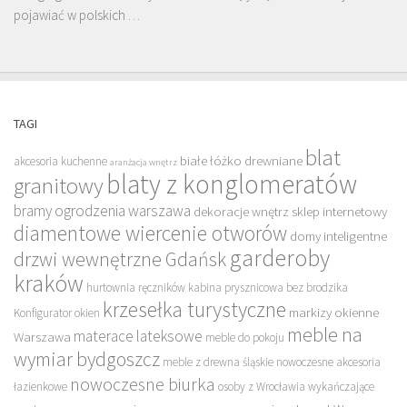
pojawiać w polskich …
TAGI
blat
białe łóżko drewniane
akcesoria kuchenne
aranżacja wnętrz
blaty z konglomeratów
granitowy
bramy ogrodzenia warszawa
dekoracje wnętrz sklep internetowy
diamentowe wiercenie otworów
domy inteligentne
garderoby
drzwi wewnętrzne Gdańsk
kraków
hurtownia ręczników
kabina prysznicowa bez brodzika
krzesełka turystyczne
markizy okienne
Konfigurator okien
meble na
materace lateksowe
Warszawa
meble do pokoju
wymiar bydgoszcz
meble z drewna śląskie
nowoczesne akcesoria
nowoczesne biurka
łazienkowe
osoby z Wrocławia wykańczające