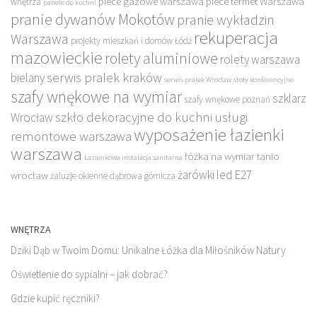
piece gazowe warszawa
piece termet Warszawa
wnętrza
panele do kuchni
pranie dywanów Mokotów
pranie wykładzin
rekuperacja
Warszawa
projekty mieszkań i domów Łódź
mazowieckie
rolety aluminiowe
rolety warszawa
serwis pralek kraków
bielany
serwis pralek Wrocław
stoły konferencyjne
szafy wnękowe na wymiar
szklarz
szafy wnękowe poznań
szkło dekoracyjne do kuchni
usługi
Wrocław
wyposażenie łazienki
remontowe warszawa
warszawa
łóżka na wymiar tanio
Łazienkowa instalacja sanitarna
żarówki led E27
wrocław
żaluzje okienne dąbrowa górnicza
WNĘTRZA
Dziki Dąb w Twoim Domu: Unikalne Łóżka dla Miłośników Natury
Oświetlenie do sypialni – jak dobrać?
Gdzie kupić ręczniki?