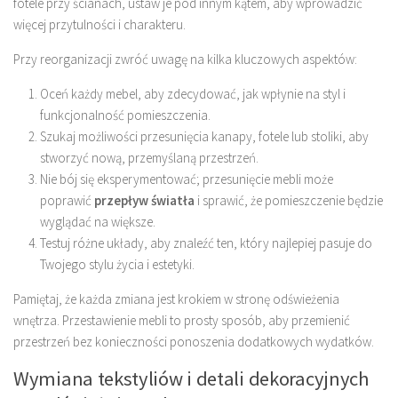
fotele przy ścianach, ustaw je pod innym kątem, aby wprowadzić
więcej przytulności i charakteru.
Przy reorganizacji zwróć uwagę na kilka kluczowych aspektów:
Oceń każdy mebel, aby zdecydować, jak wpłynie na styl i
funkcjonalność pomieszczenia.
Szukaj możliwości przesunięcia kanapy, fotele lub stoliki, aby
stworzyć nową, przemyślaną przestrzeń.
Nie bój się eksperymentować; przesunięcie mebli może
poprawić
przepływ światła
i sprawić, że pomieszczenie będzie
wyglądać na większe.
Testuj różne układy, aby znaleźć ten, który najlepiej pasuje do
Twojego stylu życia i estetyki.
Pamiętaj, że każda zmiana jest krokiem w stronę odświeżenia
wnętrza. Przestawienie mebli to prosty sposób, aby przemienić
przestrzeń bez konieczności ponoszenia dodatkowych wydatków.
Wymiana tekstyliów i detali dekoracyjnych