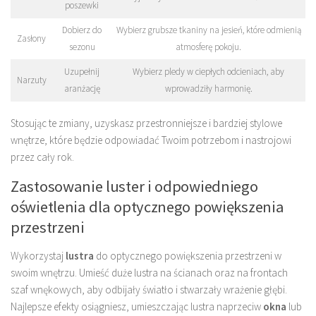
poszewki
Dobierz do
Wybierz grubsze tkaniny na jesień, które odmienią
Zasłony
sezonu
atmosferę pokoju.
Uzupełnij
Wybierz pledy w ciepłych odcieniach, aby
Narzuty
aranżację
wprowadziły harmonię.
Stosując te zmiany, uzyskasz przestronniejsze i bardziej stylowe
wnętrze, które będzie odpowiadać Twoim potrzebom i nastrojowi
przez cały rok.
Zastosowanie luster i odpowiedniego
oświetlenia dla optycznego powiększenia
przestrzeni
Wykorzystaj
lustra
do optycznego powiększenia przestrzeni w
swoim wnętrzu. Umieść duże lustra na ścianach oraz na frontach
szaf wnękowych, aby odbijały światło i stwarzały wrażenie głębi.
Najlepsze efekty osiągniesz, umieszczając lustra naprzeciw
okna
lub