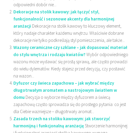
odpowiedni dobór nie...
Dekoracje na stolik kawowy: jak łączyć styl,
funkcjonalność i sezonowe akcenty dla harmonijnej
aranżacji
Dekoracje na stolik kawowy to kluczowy element,
który nadaje charakter każdemu wnętrzu. Właściwie dobrane
dekoracje nie tylko podkreślają styl pomieszczenia, ale także...
Wazony ceramiczne czy szklane – jak dopasować materiał
do stylu wnętrza i rodzaju kwiatów?
Wybór odpowiedniego
wazonu może wydawać się prostą sprawą, ale często prowadzi
do wielu dylematów. Kiedy stajesz przed decyzją, czy postawić
na wazon...
Dyfuzor czy świeca zapachowa – jak wybrać między
długotrwałym aromatem a nastrojowym światłem w
domu
Decyzja o wyborze między dyfuzorem a świecą
zapachową często sprowadza się do prostego pytania: co jest
dla Ciebie ważniejsze – długotrwały aromat...
Zasada trzech na stoliku kawowym: jak stworzyć
harmonijną i funkcjonalną aranżację
Stworzenie harmonijnej
i funkcjonalnej aranżacji stolika kawowego wymaga