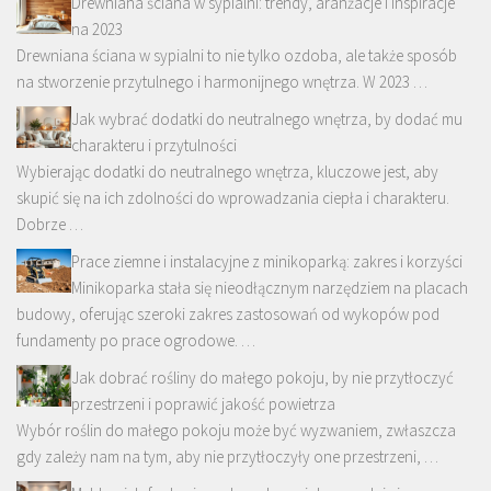
Drewniana ściana w sypialni: trendy, aranżacje i inspiracje
na 2023
Drewniana ściana w sypialni to nie tylko ozdoba, ale także sposób
na stworzenie przytulnego i harmonijnego wnętrza. W 2023 …
Jak wybrać dodatki do neutralnego wnętrza, by dodać mu
charakteru i przytulności
Wybierając dodatki do neutralnego wnętrza, kluczowe jest, aby
skupić się na ich zdolności do wprowadzania ciepła i charakteru.
Dobrze …
Prace ziemne i instalacyjne z minikoparką: zakres i korzyści
Minikoparka stała się nieodłącznym narzędziem na placach
budowy, oferując szeroki zakres zastosowań od wykopów pod
fundamenty po prace ogrodowe. …
Jak dobrać rośliny do małego pokoju, by nie przytłoczyć
przestrzeni i poprawić jakość powietrza
Wybór roślin do małego pokoju może być wyzwaniem, zwłaszcza
gdy zależy nam na tym, aby nie przytłoczyły one przestrzeni, …