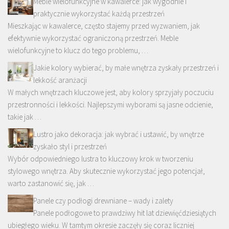
Meble wielofunkcyjne w kawalerce: jak wygodnie i
praktycznie wykorzystać każdą przestrzeń
Mieszkając w kawalerce, często stajemy przed wyzwaniem, jak
efektywnie wykorzystać ograniczoną przestrzeń. Meble
wielofunkcyjne to klucz do tego problemu, …
Jakie kolory wybierać, by małe wnętrza zyskały przestrzeń i
lekkość aranżacji
W małych wnętrzach kluczowe jest, aby kolory sprzyjały poczuciu
przestronności i lekkości. Najlepszymi wyborami są jasne odcienie,
takie jak …
Lustro jako dekoracja: jak wybrać i ustawić, by wnętrze
zyskało styl i przestrzeń
Wybór odpowiedniego lustra to kluczowy krok w tworzeniu
stylowego wnętrza. Aby skutecznie wykorzystać jego potencjał,
warto zastanowić się, jak …
Panele czy podłogi drewniane – wady i zalety
Panele podłogowe to prawdziwy hit lat dziewięćdziesiątych
ubiegłego wieku. W tamtym okresie zaczęły się coraz liczniej