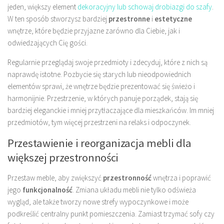
jeden, większy element
dekoracyjny lub schowaj drobiazgi do szafy
.
W ten sposób stworzysz bardziej
przestronne
i
estetyczne
wnętrze, które będzie przyjazne zarówno dla Ciebie, jak i
odwiedzających Cię gości.
Regularnie przeglądaj swoje przedmioty i zdecyduj, które z nich są
naprawdę istotne. Pozbycie się starych lub nieodpowiednich
elementów sprawi, że wnętrze będzie prezentować się świeżo i
harmonijnie. Przestrzenie, w których panuje porządek, stają się
bardziej eleganckie i mniej przytłaczające dla mieszkańców. Im mniej
przedmiotów, tym więcej przestrzeni na relaks i odpoczynek.
Przestawienie i reorganizacja mebli dla
większej przestronności
Przestaw meble, aby zwiększyć
przestronność
wnętrza i poprawić
jego
funkcjonalność
. Zmiana układu mebli nie tylko odświeża
wygląd, ale także tworzy nowe strefy wypoczynkowe i może
podkreślić centralny punkt pomieszczenia. Zamiast trzymać sofy czy