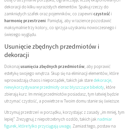
dekoracji do kilku wyrazistych elementów. Spakuj rzeczy do
zamkniętych szafek oraz pojemników, co zapewni
czystość
i
harmonię przestrzeni
. Pamiętaj, aby w łazience pozostawić
maksymalnie trzy kolory, co sprzyja uzyskaniu nowoczesnego i
świeżego wyglądu.
Usunięcie zbędnych przedmiotów i
dekoracji
Dokonaj
usunięcia zbędnych przedmiotów
, aby poprawić
estetykę swojego wnętrza. Skup się na eliminacji elementów, które
wprowadzają chaos i nieporządek, takich jak stare
dekoracje,
niewykorzystywane przedmioty oraz błyszczące bibeloty
, które
zbierają kurz. Im mniej przedmiotów posiadasz, tym łatwiej będzie
utrzymać czystość, a powietrze w Twoim domu stanie się świeższe.
Utrzymuj przestrzeń w porządku, korzystając z zasady „im mniej, tym
lepiej”. Zrezygnuj z niepotrzebnych ozdób, takich jak
nadmiar
figurek, które tylko przyciągają uwagę
. Zamiast tego, postaw na