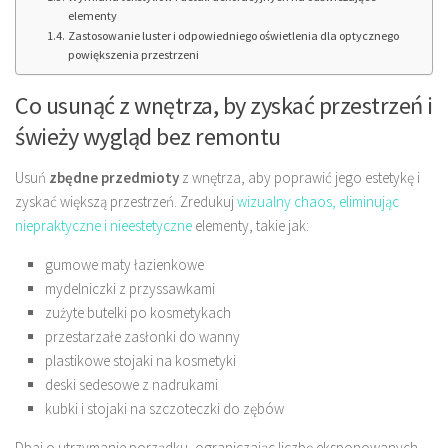
elementy
Zastosowanie luster i odpowiedniego oświetlenia dla optycznego
powiększenia przestrzeni
Co usunąć z wnętrza, by zyskać przestrzeń i
świeży wygląd bez remontu
Usuń
zbędne przedmioty
z wnętrza, aby poprawić jego estetykę i
zyskać większą przestrzeń. Zredukuj
wizualny chaos, eliminując
niepraktyczne i nieestetyczne
elementy, takie jak:
gumowe maty łazienkowe
mydelniczki z przyssawkami
zużyte butelki po kosmetykach
przestarzałe zasłonki do wanny
plastikowe stojaki na kosmetyki
deski sedesowe z nadrukami
kubki i stojaki na szczoteczki do zębów
Dbaj o utrzymanie porządku, ograniczając liczbę eksponowanych