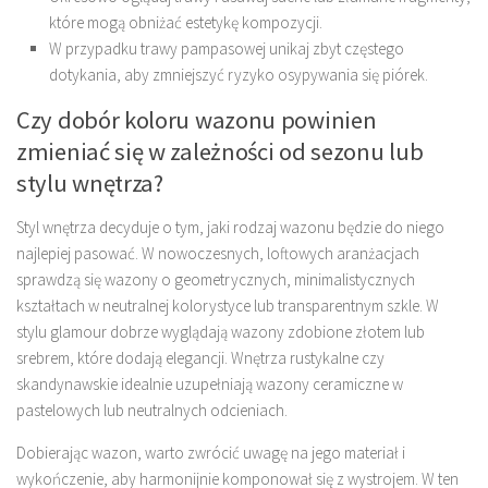
które mogą obniżać estetykę kompozycji.
W przypadku trawy pampasowej unikaj zbyt częstego
dotykania, aby zmniejszyć ryzyko osypywania się piórek.
Czy dobór koloru wazonu powinien
zmieniać się w zależności od sezonu lub
stylu wnętrza?
Styl wnętrza decyduje o tym, jaki rodzaj wazonu będzie do niego
najlepiej pasować. W nowoczesnych, loftowych aranżacjach
sprawdzą się wazony o geometrycznych, minimalistycznych
kształtach w neutralnej kolorystyce lub transparentnym szkle. W
stylu glamour dobrze wyglądają wazony zdobione złotem lub
srebrem, które dodają elegancji. Wnętrza rustykalne czy
skandynawskie idealnie uzupełniają wazony ceramiczne w
pastelowych lub neutralnych odcieniach.
Dobierając wazon, warto zwrócić uwagę na jego materiał i
wykończenie, aby harmonijnie komponował się z wystrojem. W ten