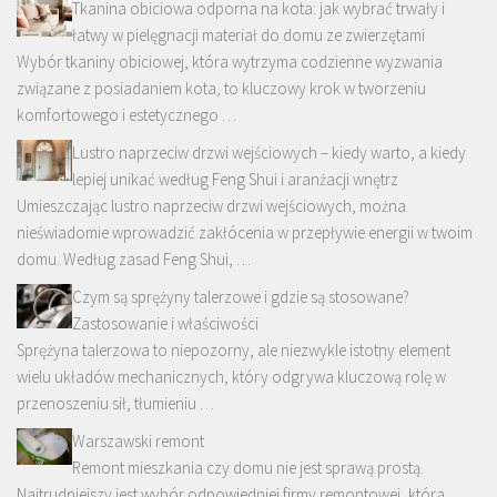
Tkanina obiciowa odporna na kota: jak wybrać trwały i
łatwy w pielęgnacji materiał do domu ze zwierzętami
Wybór tkaniny obiciowej, która wytrzyma codzienne wyzwania
związane z posiadaniem kota, to kluczowy krok w tworzeniu
komfortowego i estetycznego …
Lustro naprzeciw drzwi wejściowych – kiedy warto, a kiedy
lepiej unikać według Feng Shui i aranżacji wnętrz
Umieszczając lustro naprzeciw drzwi wejściowych, można
nieświadomie wprowadzić zakłócenia w przepływie energii w twoim
domu. Według zasad Feng Shui, …
Czym są sprężyny talerzowe i gdzie są stosowane?
Zastosowanie i właściwości
Sprężyna talerzowa to niepozorny, ale niezwykle istotny element
wielu układów mechanicznych, który odgrywa kluczową rolę w
przenoszeniu sił, tłumieniu …
Warszawski remont
Remont mieszkania czy domu nie jest sprawą prostą.
Najtrudniejszy jest wybór odpowiedniej firmy remontowej, która