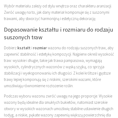
Wybór materiału zależy od stylu wnętrza oraz charakteru aranżacji.
Zwróć uwagę na to, jak dany materiał komponuje się z suszonymi
trawami, aby stworzyć harmonijną i estetyczną dekorację.
Dopasowanie kształtu i rozmiaru do rodzaju
suszonych traw
Dobierz
kształt
i
rozmiar
wazonu do rodzaju suszonych traw, aby
zapewnić stabilność i estetykę kompozycji. Najpierw określ wysokość
traw: wysokie i długie, takie jak trawa pampasowa, wymagają
wysokich, cylindrycznych wazonów z wąską szyjką, co sprzyja
stabilizacji i wyeksponowaniu ich długości. Z kolei krótsze i gęstsze
trawy lepiej komponują się z niskimi, szerokimi wazami, które
umożliwiają równomierne rozłożenie roślin.
Podczas wyboru wazonu zwróć uwagę na jego proporcje. Wysokie
wazony będą idealne dla smukłych bukietów, natomiast szerokie
otwory w wysokich wazonach umożliwię stabilne ustawienie długich
łodyg, a niskie, pękate wazony zapewnią większą powierzchnię dla