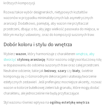
krótszych kompozycji.
Rozważ także wybór designerskich, nietypowych kształtów
wazonów w przypadku minimalistycznych lub asymetrycznych
aranżacji. Dodatkowo, pamiętaj, aby wazon nie przytłaczał
przestrzeni, dbając o to, aby jego wielkość pasowała do miejsca, w
którym ma być ustawiony, oraz do kompozycji suszonych traw.
Dobór koloru i stylu do wnętrza
Wybierz
wazon
, który harmonizuje z charakterem
wnętrza, aby
stworzyć
stylową aranżację
. Kolor wazonu odgrywa kluczową rolę
w dopasowaniu do odcienia suszonych traw oraz całej przestrzeni.
Neutralne odcienie, takie jak
beżowy
,
szary
czy
biały
, świetnie
komponują się z różnorodnymi dekoracjami i ułatwiają tworzenie
estetycznych zestawień. Jeśli preferujesz mocniejsze akcenty, rozważ
wazon w kolorze butelkowej zieleni lub granatu, które mogą dodać
charakteru, ale jednocześnie nie będą przytłaczające.
Styl wazonu również wpływa na
ogólną estetykę wnętrza
.