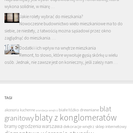
wykona solidnie, w miarę …
Jakie rolety wybrać do mieszkania?
Nowoczesne budownictwo wielo mieszkaniowe ma to do
siebie, że niestety, z łatwością można sąsiadowi przez okno
zaglądnąć do mieszkania. …
Dodatki i ich wpływ na wnętrze mieszkania
Remont, to słowo, które wywołuje gęsią skórkę u wielu
osób. Jednak, nie zawsze jest on konieczny, jeśli zależy nam …
TAGI
blat
białe łóżko drewniane
akcesoria kuchenne
aranżacja wnętrz
blaty z konglomeratów
granitowy
bramy ogrodzenia warszawa
dekoracje wnętrz sklep internetowy