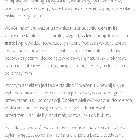
pampasowa, wymagają wysokich, wąsko szyjnych wazonów,
podczas gdy krótsze i gęstsze trawy lepiej prezentują się w szerokich,
niskich naczyniach.
Wybór materiału wazonu również ma znaczenie.
Ceramika
zapewnia stabilność i naturalny wygląd,
szkło
dodaje lekkości, a
metal
wprowadza nowoczesny akcent. Podczas wyboru zwróć
uwagę na kolor wazonu — neutralne odcienie, takie jak biały,
beżowy czy szary, doskonale wydobywają naturalny urok traw,
natomiast intensywne barwy mogą stać się ciekawym elementem
dekoracyjnym.
Istotnym aspektem jest także stabilność wazonu. Upewnij się, że
wybierasz model z szeroką i ciężką podstawą, co zapobiegnie
przewracaniu się kompozycji. Dobierz wielkość wazonu do miejsca,
w którym zamierzasz go ustawić, aby nie dominował nad
przestrzenią ani nie był zbyt mały w stosunku do bukietu.
Pamiętaj, aby dobór wazonu był zgodny z charakterem bukietu i
stylem wnętrza, co sprawi, że cała aranżacja będzie estetyczna i