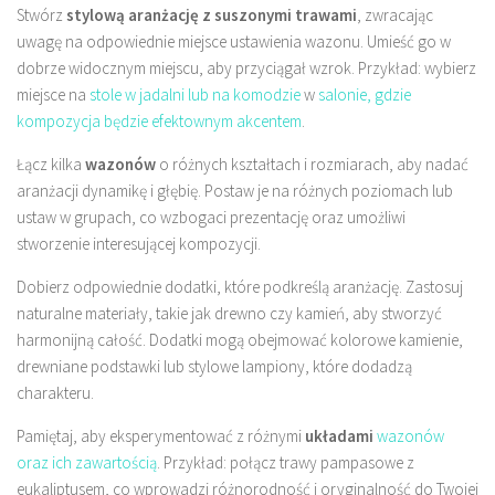
Stwórz
stylową aranżację z suszonymi trawami
, zwracając
uwagę na odpowiednie miejsce ustawienia wazonu. Umieść go w
dobrze widocznym miejscu, aby przyciągał wzrok. Przykład: wybierz
miejsce na
stole w jadalni lub na komodzie
w
salonie, gdzie
kompozycja będzie efektownym akcentem
.
Łącz kilka
wazonów
o różnych kształtach i rozmiarach, aby nadać
aranżacji dynamikę i głębię. Postaw je na różnych poziomach lub
ustaw w grupach, co wzbogaci prezentację oraz umożliwi
stworzenie interesującej kompozycji.
Dobierz odpowiednie dodatki, które podkreślą aranżację. Zastosuj
naturalne materiały, takie jak drewno czy kamień, aby stworzyć
harmonijną całość. Dodatki mogą obejmować kolorowe kamienie,
drewniane podstawki lub stylowe lampiony, które dodadzą
charakteru.
Pamiętaj, aby eksperymentować z różnymi
układami
wazonów
oraz ich zawartością
. Przykład: połącz trawy pampasowe z
eukaliptusem, co wprowadzi różnorodność i oryginalność do Twojej