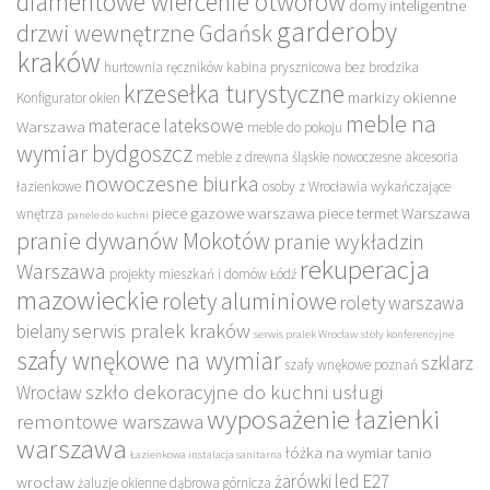
diamentowe wiercenie otworów
domy inteligentne
garderoby
drzwi wewnętrzne Gdańsk
kraków
hurtownia ręczników
kabina prysznicowa bez brodzika
krzesełka turystyczne
markizy okienne
Konfigurator okien
meble na
materace lateksowe
Warszawa
meble do pokoju
wymiar bydgoszcz
meble z drewna śląskie
nowoczesne akcesoria
nowoczesne biurka
łazienkowe
osoby z Wrocławia wykańczające
piece gazowe warszawa
piece termet Warszawa
wnętrza
panele do kuchni
pranie dywanów Mokotów
pranie wykładzin
rekuperacja
Warszawa
projekty mieszkań i domów Łódź
mazowieckie
rolety aluminiowe
rolety warszawa
serwis pralek kraków
bielany
serwis pralek Wrocław
stoły konferencyjne
szafy wnękowe na wymiar
szklarz
szafy wnękowe poznań
szkło dekoracyjne do kuchni
usługi
Wrocław
wyposażenie łazienki
remontowe warszawa
warszawa
łóżka na wymiar tanio
Łazienkowa instalacja sanitarna
żarówki led E27
wrocław
żaluzje okienne dąbrowa górnicza