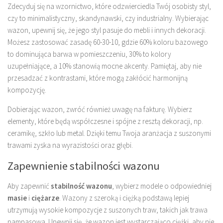
Zdecyduj się na wzornictwo, które odzwierciedla Twój osobisty styl,
czy to minimalistyczny, skandynawski, czy industrialny. Wybierając
wazon, upewnij się, że jego styl pasuje do mebli i innych dekoracji.
Możesz zastosować zasadę 60-30-10, gdzie 60% koloru bazowego
to dominująca barwa w pomieszczeniu, 30% to kolory
uzupełniające, a 10% stanowią mocne akcenty. Pamiętaj, aby nie
przesadzać z kontrastami, które mogą zakłócić harmonijną
kompozycję.
Dobierając wazon, zwróć również uwagę na fakturę. Wybierz
elementy, które będą współczesne i spójne z resztą dekoracji, np.
ceramikę, szkło lub metal. Dzięki temu Twoja aranżacja z suszonymi
trawami zyska na wyrazistości oraz głębi.
Zapewnienie stabilności wazonu
Aby zapewnić
stabilność wazonu
, wybierz modele o odpowiedniej
masie
i
ciężarze
. Wazony z szeroką i ciężką podstawą lepiej
utrzymują wysokie kompozycje z suszonych traw, takich jak trawa
pampasowa. Upewnij się, że wazon jest wystarczająco ciężki, aby nie