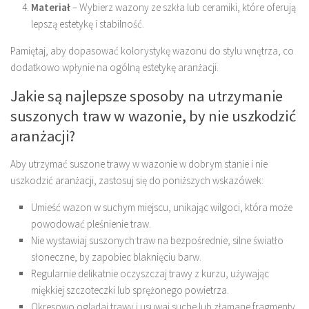
Materiał
– Wybierz wazony ze szkła lub ceramiki, które oferują
lepszą estetykę i stabilność.
Pamiętaj, aby dopasować kolorystykę wazonu do stylu wnętrza, co
dodatkowo wpłynie na ogólną estetykę aranżacji.
Jakie są najlepsze sposoby na utrzymanie
suszonych traw w wazonie, by nie uszkodzić
aranżacji?
Aby utrzymać suszone trawy w wazonie w dobrym stanie i nie
uszkodzić aranżacji, zastosuj się do poniższych wskazówek:
Umieść wazon w suchym miejscu, unikając wilgoci, która może
powodować pleśnienie traw.
Nie wystawiaj suszonych traw na bezpośrednie, silne światło
słoneczne, by zapobiec blaknięciu barw.
Regularnie delikatnie oczyszczaj trawy z kurzu, używając
miękkiej szczoteczki lub sprężonego powietrza.
Okresowo oglądaj trawy i usuwaj suche lub złamane fragmenty,