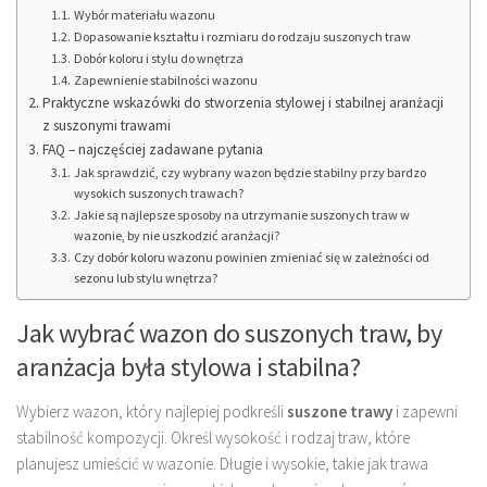
Wybór materiału wazonu
Dopasowanie kształtu i rozmiaru do rodzaju suszonych traw
Dobór koloru i stylu do wnętrza
Zapewnienie stabilności wazonu
Praktyczne wskazówki do stworzenia stylowej i stabilnej aranżacji
z suszonymi trawami
FAQ – najczęściej zadawane pytania
Jak sprawdzić, czy wybrany wazon będzie stabilny przy bardzo
wysokich suszonych trawach?
Jakie są najlepsze sposoby na utrzymanie suszonych traw w
wazonie, by nie uszkodzić aranżacji?
Czy dobór koloru wazonu powinien zmieniać się w zależności od
sezonu lub stylu wnętrza?
Jak wybrać wazon do suszonych traw, by
aranżacja była stylowa i stabilna?
Wybierz wazon, który najlepiej podkreśli
suszone trawy
i zapewni
stabilność kompozycji. Określ wysokość i rodzaj traw, które
planujesz umieścić w wazonie. Długie i wysokie, takie jak trawa