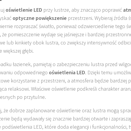
luj
oświetlenie LED
przy lustrze, aby znacząco poprawić
atm
zyskać
optyczne powiększenie
przestrzeni. Wybieraj źródła ś
ernie rozpraszać światło, ponieważ odzwierciedlenie tego św
, że pomieszczenie wydaje się jaśniejsze i bardziej przestron
e lub kinkiety obok lustra, co zwiększy intensywność odbici
 większej głębi.
adku łazienek, pamiętaj o zabezpieczeniu lustra przed wilgo
owaniu odpowiedniego
oświetlenia LED
. Dzięki temu umożliw
owe korzystanie z przestrzeni, a atmosfera będzie bardziej p
jąca relaksowi. Właściwe oświetlenie podkreśli charakter aranż
snych po przytulne.
j, że dobrze zaplanowane oświetlenie oraz lustra mogą spra
zenie będą wydawały się znacznie bardziej otwarte i zaprasza
 podświetlenia LED, które doda elegancji i funkcjonalności, 