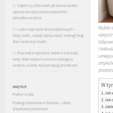
Ciepła czy zimna biel: jak barwa światła
wpływa na optyczne powiększenie i
atmosferę wnętrza
Wybór o
Lustro naprzeciw drzwi wejściowych –
optyczn
kiedy warto, a kiedy lepiej unikać według Feng
Odpowie
Shui i aranżacji wnętrz
i lekko
Dwa lustra naprzeciw siebie w aranżacji:
umiejsc
kiedy efekt nieskończoności wzbogaca
artykul
wnętrze, a kiedy myli percepcję przestrzeni
przestr
W ty
WNĘTRZE
Jak 
Pralka na lata
Jak 
Podłogi drewniane w Gdańsku – deski
Jaki
drewniane polimerowe