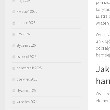
maj 2026
pomiesz
korytar
kwiecień 2026
Lustra 
wrażenie
marzec 2026
Wybier
luty 2026
uniknąć
styczeń 2026
odbijał
bardzie
listopad 2025
Jak
październik 2025
har
czerwiec 2025
styczeń 2025
Wybiera
element
wrzesień 2024