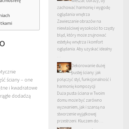
 atmosferę
wieszać obrazy, by
zachować harmonię i wygodę
oglądania wnętrza
niach
Zawieszanie obrazów na
datkami
niewłaściwej wysokości to częsty
błąd, który może zrujnować
do
estetykę wnętrza i komfort
oglądania. Aby uzyskać idealny
…
Dekorowanie dużej
ptycznie
pustej ściany: jak
ęść ściany – one
połączyć styl, funkcjonalność i
harmonię kompozycji
ątne i kwadratowe
Duża pusta ściana w Twoim
krągłe dodadzą
domu może być zarówno
wyzwaniem, jak i szansą na
stworzenie wyjątkowej
przestrzeni. Kluczem do …