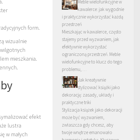
a.
Meble wielofunkcyjne w
kawalerce: jak wygodnie
kter
i praktycznie wykorzystać każdą
przestrzeń
adycyjnych form.
Mieszkając w kawalerce, często
stajemy przed wyzwaniem, jak
zą wizualnie
efektywnie wykorzystać
 wilgotnych
ograniczoną przestrzeń. Meble
lem mieszkania.
wielofunkcyjne to klucz do tego
zennych.
problemu, …
Jak kreatywnie
aby
stylizować książki jako
dekorację: zasady, układy i
praktyczne triki
Stylizacja książek jako dekoracji
symalizować efekt
może być wyzwaniem,
uże lustra
zwłaszcza gdy chcesz, aby
twoje wnętrze emanowało
się w małych
harmonią i estetyką. Kluczowe