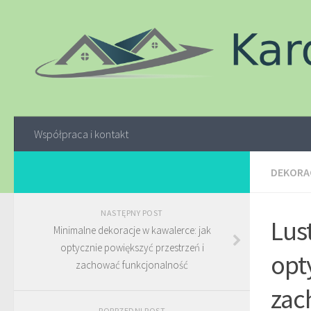
Współpraca i kontakt
DEKORAC
NASTĘPNY POST
Lus
Minimalne dekoracje w kawalerce: jak
optycznie powiększyć przestrzeń i
opt
zachować funkcjonalność
zac
POPRZEDNI POST