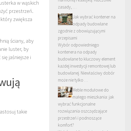
lusterka w wąskich
zasady, …
użyć przestrzeń.
Jak wybrać kontener na
 który zwiększa
odpady budowlane
zgodnie z obowiązującymi
przepisami
nią ściany, aby
Wybór odpowiedniego
ie luster, by
kontenera na odpady
ię jaśniejsze i
budowlane to kluczowy element
każdej inwestycji remontowej lub
budowlanej. Niewłaściwy dobór
owują
może nie tylko …
Meble modułowe do
małego mieszkania: jak
wybrać funkcjonalne
astosuj takie
rozwiązania oszczędzające
przestrzeń i podnoszące
komfort?