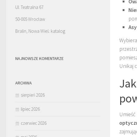
Ow
Ul. Teatralna 67
Nie
pom
50-005 Wrocław
Asy
Bralin, Nowa Wieś: katalog
Wybiera
przestr
pomiesz
NAJNOWSZE KOMENTARZE
Unikaj 
Jak
ARCHIWA
pow
sierpień 2026
lipiec 2026
Umieść
optycz
czerwiec 2026
zajmują