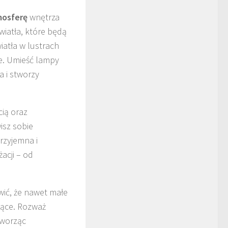
osferę
wnętrza
wiatła, które będą
iatła w lustrach
ne. Umieść lampy
a i stworzy
cią oraz
isz sobie
rzyjemna i
acji – od
wić, że nawet małe
jące. Rozważ
tworząc