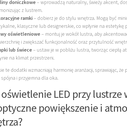
liny doniczkowe
– wprowadzą naturalny, świeży akcent, do
monizując z lustrem.
oracyjne ramki
– dobierz je do stylu wnętrza. Mogą być mini
tykalne, klasyczne lub designerskie, co wpłynie na estetykę
twy oświetleniowe
– montuj je wokół lustra, aby akcentowa
ierzchnię i zwiększać funkcjonalność oraz przytulność wnętr
pki lub świece
– ustaw je w pobliżu lustra, tworząc ciepłą a
ynie na klimat przestrzeni.
ie te dodatki wzmacniają harmonię aranżacji, sprawiając, że p
j spójna i przyjemna dla oka.
 oświetlenie LED przy lustrze
optyczne powiększenie i atmo
trza?