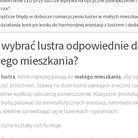
oświetlenie LED przy lustrze wpływa na optyczne powiększenie i
trza?
zęstsze błędy w doborze i umieszczeniu luster w małych mieszka
 działania: krok po kroku do harmonijnej aranżacji z lustrem i do
 wybrać lustra odpowiednie 
ego mieszkania?
z
lustra
, które najlepiej pasują do
małego mieszkania
, aby o
zyć przestrzeń. Stawiaj na duże lustra zajmujące znaczną cz
lnie wydłużą i poszerzą pomieszczenie. Klasyczne prostok
będą pasować do minimalistycznych aranżacji, natomiast o
, idealnie sprawdzając się w łazienkach i sypialniach.
óżne kształty i ich funkcje: