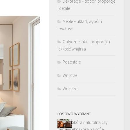
Dekoracje – dobór, proporcje
i detale
Meble – układ, wybór i
trwałość
Optyczne triki – proporcje i
lekkość wnętrza
Pozostałe
Wnętrze
Wnętrze
LOSOWO WYBRANE
Skóra naturalna czy
ekoskóra na sofie: