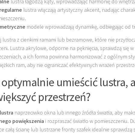
alne
lustra łagodzą kąty, wprowadzając harmonię do wnętrz
regularne
lustra włączają artystyczny akcent, nadając chara
ieszczeniu.
metryczne
modele wprowadzają dynamikę, odbiegając od tr
j lustra z cienkimi ramami lub bezramowe, które nie przytłoc
zeni. Lustra akrylowe, odporne na pęknięcia, sprawdzą się w
czeniach, a ich forma powinna harmonizować z ogólnym sty
ciężkich ram, aby nie ograniczać efektywnych wrażeń przestr
 optymalnie umieścić lustra, 
iększyć przestrzeń?
lustra
naprzeciwko okna lub innego źródła światła, aby mak
nego powiększenia
i rozpraszać światło w pomieszczeniu. D
ce całą ścianę lub lustrzane fronty szafek idealnie sprawdzą 