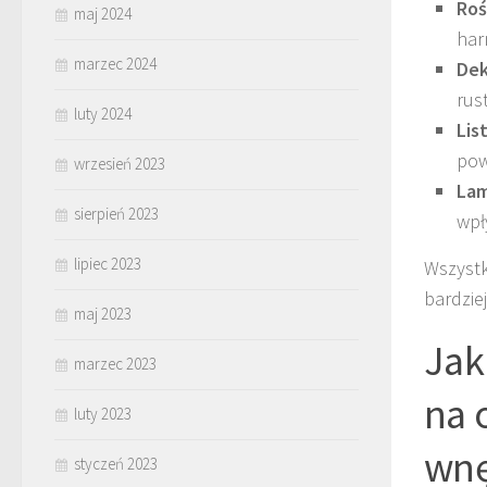
Roś
maj 2024
har
marzec 2024
Dek
rus
luty 2024
Lis
pow
wrzesień 2023
Lam
sierpień 2023
wpł
lipiec 2023
Wszystk
bardzie
maj 2023
Jak
marzec 2023
na 
luty 2023
wnę
styczeń 2023