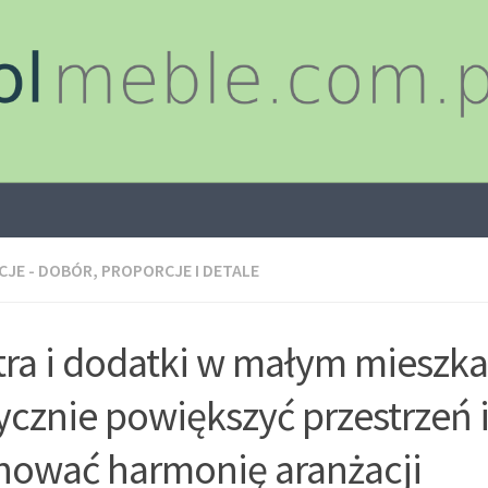
JE - DOBÓR, PROPORCJE I DETALE
tra i dodatki w małym mieszka
ycznie powiększyć przestrzeń 
hować harmonię aranżacji