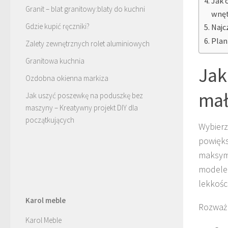
Jak 
Granit – blat granitowy:blaty do kuchni
wnę
Gdzie kupić ręczniki?
Najc
Plan
Zalety zewnętrznych rolet aluminiowych
Granitowa kuchnia
Jak
Ozdobna okienna markiza
mał
Jak uszyć poszewkę na poduszkę bez
maszyny – Kreatywny projekt DIY dla
początkujących
Wybier
powięks
maksyma
modele 
lekkości
Karol meble
Rozważ r
Karol Meble