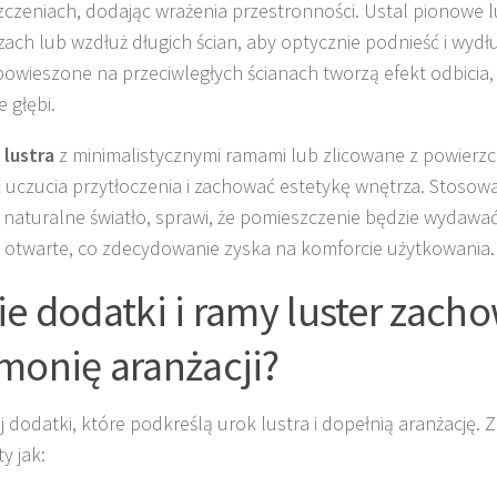
czeniach, dodając wrażenia przestronności. Ustal pionowe 
zach lub wzdłuż długich ścian, aby optycznie podnieść i wydł
powieszone na przeciwległych ścianach tworzą efekt odbicia,
 głębi.
z
lustra
z minimalistycznymi ramami lub zlicowane z powierzch
 uczucia przytłoczenia i zachować estetykę wnętrza. Stosowan
y naturalne światło, sprawi, że pomieszczenie będzie wydawać s
j otwarte, co zdecydowanie zyska na komforcie użytkowania.
ie dodatki i ramy luster zach
monię aranżacji?
j dodatki, które podkreślą urok lustra i dopełnią aranżację. Z
y jak: