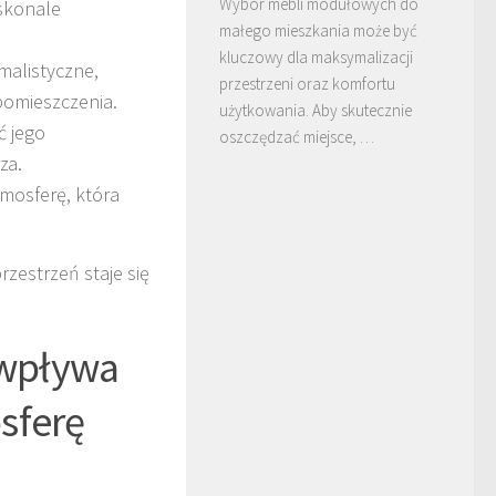
Wybór mebli modułowych do
skonale
małego mieszkania może być
kluczowy dla maksymalizacji
malistyczne,
przestrzeni oraz komfortu
 pomieszczenia.
użytkowania. Aby skutecznie
ć jego
oszczędzać miejsce, …
za.
tmosferę, która
rzestrzeń staje się
 wpływa
sferę