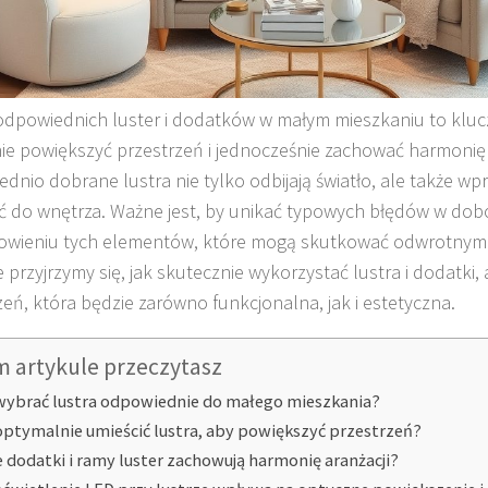
dpowiednich luster i dodatków w małym mieszkaniu to kluc
ie powiększyć przestrzeń i jednocześnie zachować harmonię 
dnio dobrane lustra nie tylko odbijają światło, ale także w
ść do wnętrza. Ważne jest, by unikać typowych błędów w dobo
owieniu tych elementów, które mogą skutkować odwrotnym
e przyjrzymy się, jak skutecznie wykorzystać lustra i dodatki,
zeń, która będzie zarówno funkcjonalna, jak i estetyczna.
m artykule przeczytasz
wybrać lustra odpowiednie do małego mieszkania?
optymalnie umieścić lustra, aby powiększyć przestrzeń?
e dodatki i ramy luster zachowują harmonię aranżacji?