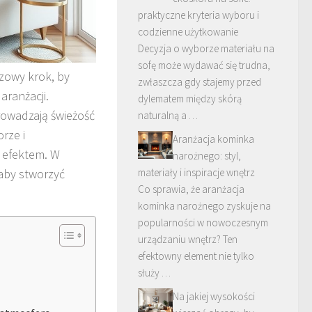
praktyczne kryteria wyboru i
codzienne użytkowanie
Decyzja o wyborze materiału na
sofę może wydawać się trudna,
zowy krok, by
zwłaszcza gdy stajemy przed
aranżacji.
dylematem między skórą
prowadzają świeżość
naturalną a …
rze i
Aranżacja kominka
 efektem. W
narożnego: styl,
 aby stworzyć
materiały i inspiracje wnętrz
Co sprawia, że aranżacja
kominka narożnego zyskuje na
popularności w nowoczesnym
urządzaniu wnętrz? Ten
efektowny element nie tylko
służy …
Na jakiej wysokości