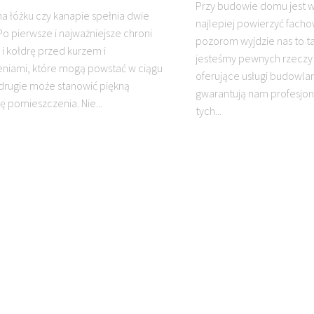
Przy budowie domu jest w
na łóżku czy kanapie spełnia dwie
najlepiej powierzyć fac
Po pierwsze i najważniejsze chroni
pozorom wyjdzie nas to ta
 i kołdrę przed kurzem i
jesteśmy pewnych rzeczy 
niami, które mogą powstać w ciągu
oferujące usługi budowl
 drugie może stanowić piękną
gwarantują nam profesjo
ę pomieszczenia. Nie...
tych...