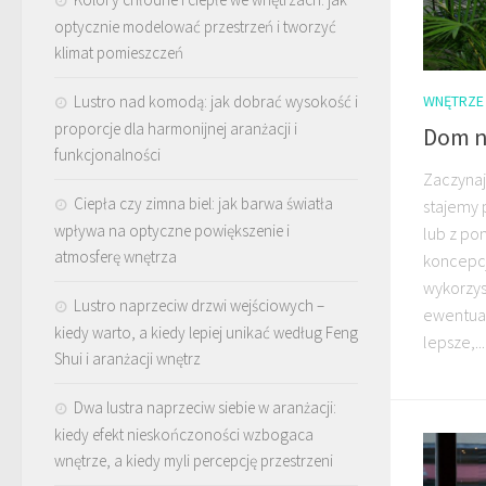
optycznie modelować przestrzeń i tworzyć
klimat pomieszczeń
Lustro nad komodą: jak dobrać wysokość i
WNĘTRZE
proporcje dla harmonijnej aranżacji i
Dom n
funkcjonalności
Zaczyna
Ciepła czy zimna biel: jak barwa światła
stajemy
wpływa na optyczne powiększenie i
lub z po
atmosferę wnętrza
koncepcj
wykorzys
Lustro naprzeciw drzwi wejściowych –
ewentual
kiedy warto, a kiedy lepiej unikać według Feng
lepsze,...
Shui i aranżacji wnętrz
Dwa lustra naprzeciw siebie w aranżacji:
kiedy efekt nieskończoności wzbogaca
wnętrze, a kiedy myli percepcję przestrzeni