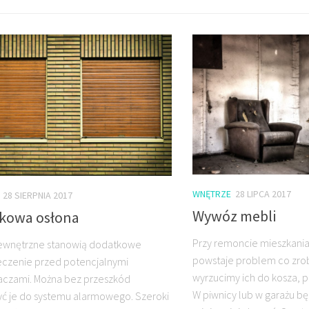
WNĘTRZE
28 LIPCA 2017
28 SIERPNIA 2017
Wywóz mebli
kowa osłona
Przy remoncie mieszkania
zewnętrzne stanowią dodatkowe
powstaje problem co zrobi
czenie przed potencjalnymi
wyrzucimy ich do kosza, p
czami. Można bez przeszkód
W piwnicy lub w garażu b
ć je do systemu alarmowego. Szeroki