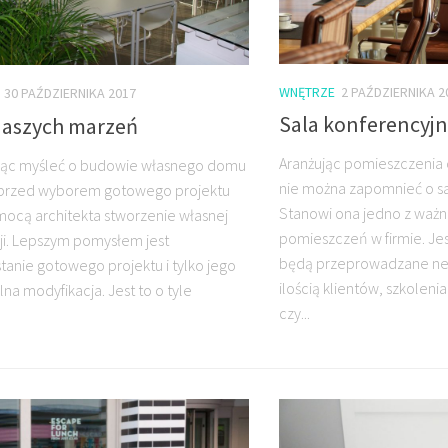
WNĘTRZE
2 PAŹDZIERNIKA 2
30 PAŹDZIERNIKA 2017
Sala konferencyj
aszych marzeń
Aranżując pomieszczenia
jąc myśleć o budowie własnego domu
nie można zapomnieć o sal
 przed wyborem gotowego projektu
Stanowi ona jedno z ważn
mocą architekta stworzenie własnej
pomieszczeń w firmie. Jes
i. Lepszym pomysłem jest
będą przeprowadzane neg
tanie gotowego projektu i tylko jego
ilością klientów, szkolen
na modyfikacja. Jest to o tyle
czy...