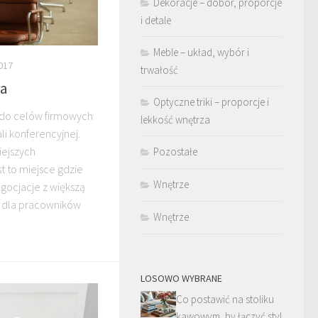
Dekoracje – dobór, proporcje
i detale
Meble – układ, wybór i
017
trwałość
na
Optyczne triki – proporcje i
 do celów firmowych
lekkość wnętrza
i konferencyjnej.
iejszych
Pozostałe
t to miejsce gdzie
Wnętrze
ocjacje z większą
ia dla pracowników
Wnętrze
LOSOWO WYBRANE
Co postawić na stoliku
kawowym, by łączyć styl