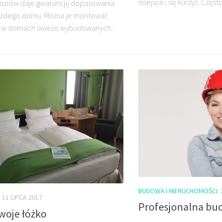
miejsce i się kurzyć. Często.
zorów daje gwarancję dopasowania
każdego domu. Można je montować
 w domach świeżo wybudowanych...
BUDOWA I NIERUCHOMOŚCI
11 LIPCA 2017
Profesjonalna b
woje łóżko