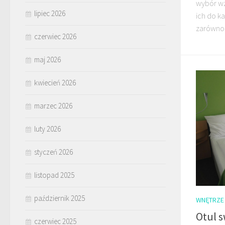
wybór w
lipiec 2026
ich do 
zarówno
czerwiec 2026
maj 2026
kwiecień 2026
marzec 2026
luty 2026
styczeń 2026
listopad 2025
październik 2025
WNĘTRZE
Otul s
czerwiec 2025