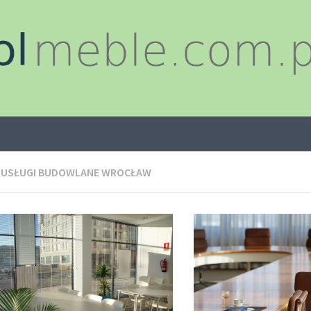
:
USŁUGI BUDOWLANE WROCŁAW