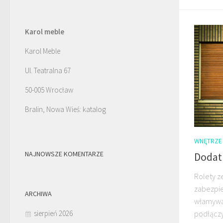
Karol meble
Karol Meble
Ul. Teatralna 67
50-005 Wrocław
Bralin, Nowa Wieś: katalog
WNĘTRZE
NAJNOWSZE KOMENTARZE
Dodat
Rolety 
zabezpie
ARCHIWA
włamywa
sierpień 2026
podłączy