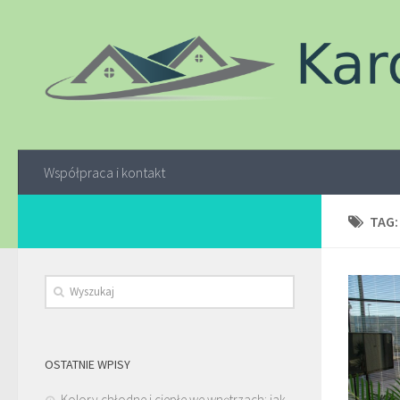
Współpraca i kontakt
TAG
OSTATNIE WPISY
Kolory chłodne i ciepłe we wnętrzach: jak