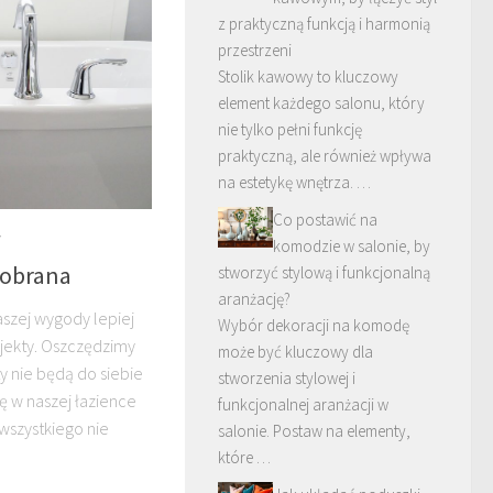
z praktyczną funkcją i harmonią
przestrzeni
Stolik kawowy to kluczowy
element każdego salonu, który
nie tylko pełni funkcję
praktyczną, ale również wpływa
na estetykę wnętrza. …
Co postawić na
7
komodzie w salonie, by
dobrana
stworzyć stylową i funkcjonalną
aranżację?
aszej wygody lepiej
Wybór dekoracji na komodę
ojekty. Oszczędzimy
może być kluczowy dla
y nie będą do siebie
stworzenia stylowej i
ę w naszej łazience
funkcjonalnej aranżacji w
wszystkiego nie
salonie. Postaw na elementy,
które …