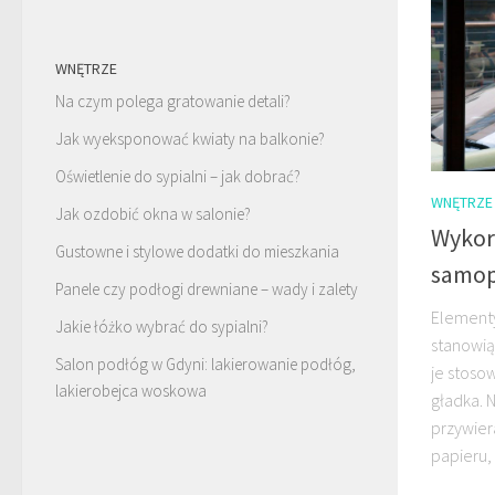
WNĘTRZE
Na czym polega gratowanie detali?
Jak wyeksponować kwiaty na balkonie?
Oświetlenie do sypialni – jak dobrać?
WNĘTRZE
Jak ozdobić okna w salonie?
Wykorz
Gustowne i stylowe dodatki do mieszkania
samop
Panele czy podłogi drewniane – wady i zalety
Elementy
Jakie łóżko wybrać do sypialni?
stanowią
Salon podłóg w Gdyni: lakierowanie podłóg,
je stoso
lakierobejca woskowa
gładka. 
przywier
papieru, 