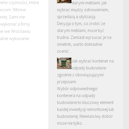
iele czynności, które
starymi meblami: jak
howcom. Wbrew
wybrać między odnowieniem,
niej. Sami nie
sprzedażą a utylizacją
Decyzja o tym, co zrobić ze
wykonać a firmy
starymi meblami, może być
ane we Wrocławiu
trudna. Zamiast wyrzucać je na
nalne wykonanie
śmietnik, warto dokładnie
ocenić …
Jak wybrać kontener na
odpady budowlane
zgodnie z obowiązującymi
przepisami
Wybór odpowiedniego
kontenera na odpady
budowlane to kluczowy element
każdej inwestycji remontowej lub
budowlanej. Niewłaściwy dobór
może nie tylko …