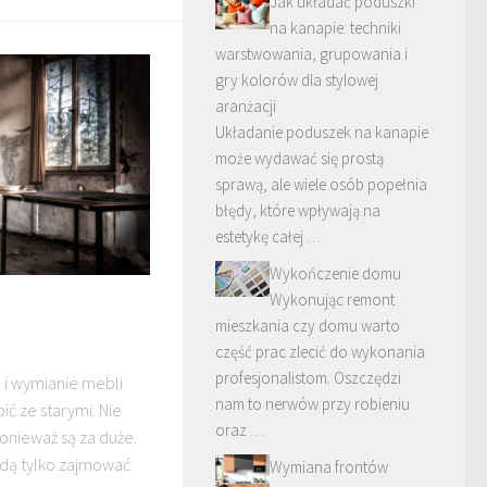
Jak układać poduszki
na kanapie: techniki
warstwowania, grupowania i
gry kolorów dla stylowej
aranżacji
Układanie poduszek na kanapie
może wydawać się prostą
sprawą, ale wiele osób popełnia
błędy, które wpływają na
estetykę całej …
Wykończenie domu
Wykonując remont
mieszkania czy domu warto
część prac zlecić do wykonania
profesjonalistom. Oszczędzi
 i wymianie mebli
nam to nerwów przy robieniu
ć ze starymi. Nie
oraz …
onieważ są za duże.
ędą tylko zajmować
Wymiana frontów