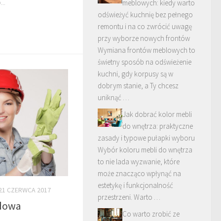
..
meblowych: kiedy warto
odświeżyć kuchnię bez pełnego
remontu i na co zwrócić uwagę
przy wyborze nowych frontów
Wymiana frontów meblowych to
świetny sposób na odświeżenie
kuchni, gdy korpusy są w
dobrym stanie, a Ty chcesz
uniknąć …
Jak dobrać kolor mebli
do wnętrza: praktyczne
zasady i typowe pułapki wyboru
Wybór koloru mebli do wnętrza
to nie lada wyzwanie, które
może znacząco wpłynąć na
estetykę i funkcjonalność
21 CZERWCA 2017
przestrzeni. Warto …
udowa
Co warto zrobić ze