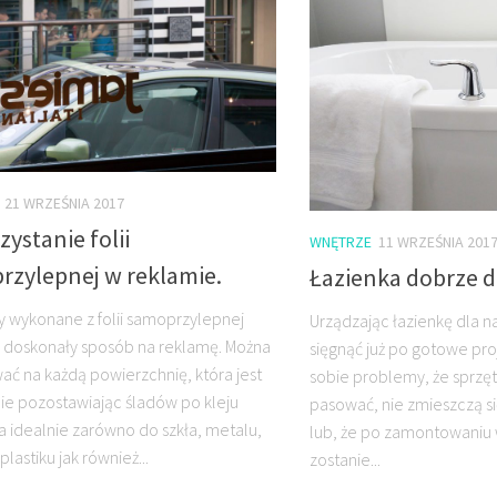
21 WRZEŚNIA 2017
ystanie folii
WNĘTRZE
11 WRZEŚNIA 201
rzylepnej w reklamie.
Łazienka dobrze 
 wykonane z folii samoprzylepnej
Urządzając łazienkę dla n
 doskonały sposób na reklamę. Można
sięgnąć już po gotowe pr
wać na każdą powierzchnię, która jest
sobie problemy, że sprzęt
Nie pozostawiając śladów po kleju
pasować, nie zmieszczą si
a idealnie zarówno do szkła, metalu,
lub, że po zamontowaniu 
plastiku jak również...
zostanie...