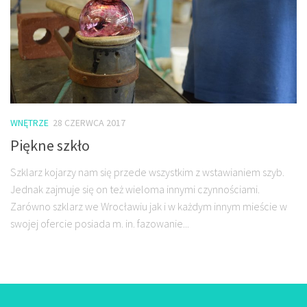
WNĘTRZE
28 CZERWCA 2017
Piękne szkło
Szklarz kojarzy nam się przede wszystkim z wstawianiem szyb.
Jednak zajmuje się on też wieloma innymi czynnościami.
Zarówno szklarz we Wrocławiu jak i w każdym innym mieście w
swojej ofercie posiada m. in. fazowanie...