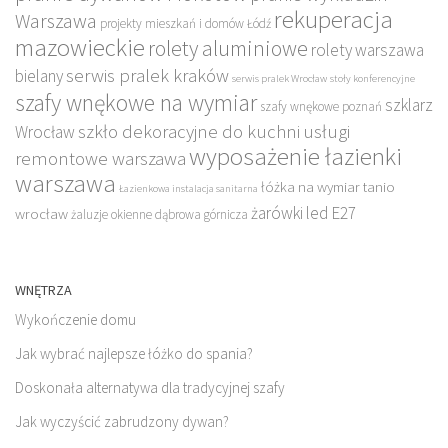
rekuperacja
Warszawa
projekty mieszkań i domów Łódź
mazowieckie
rolety aluminiowe
rolety warszawa
serwis pralek kraków
bielany
serwis pralek Wrocław
stoły konferencyjne
szafy wnękowe na wymiar
szklarz
szafy wnękowe poznań
szkło dekoracyjne do kuchni
usługi
Wrocław
wyposażenie łazienki
remontowe warszawa
warszawa
łóżka na wymiar tanio
Łazienkowa instalacja sanitarna
żarówki led E27
wrocław
żaluzje okienne dąbrowa górnicza
WNĘTRZA
Wykończenie domu
Jak wybrać najlepsze łóżko do spania?
Doskonała alternatywa dla tradycyjnej szafy
Jak wyczyścić zabrudzony dywan?