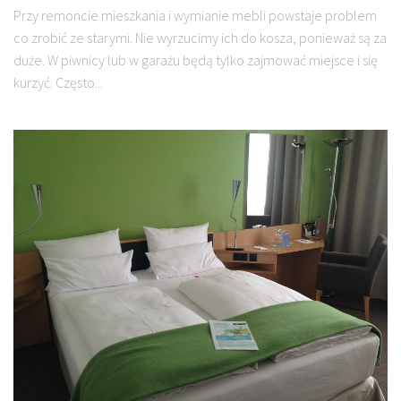
Przy remoncie mieszkania i wymianie mebli powstaje problem
co zrobić ze starymi. Nie wyrzucimy ich do kosza, ponieważ są za
duże. W piwnicy lub w garażu będą tylko zajmować miejsce i się
kurzyć. Często...