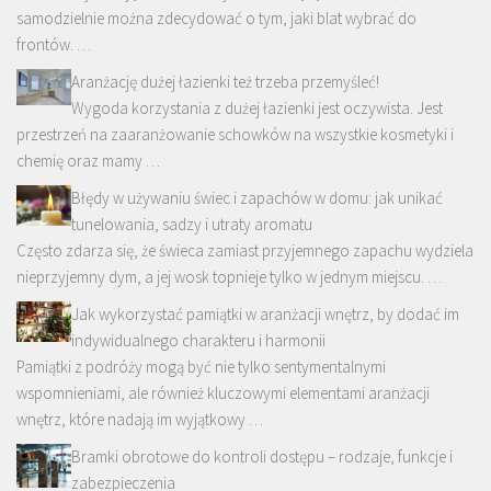
samodzielnie można zdecydować o tym, jaki blat wybrać do
frontów. …
Aranżację dużej łazienki też trzeba przemyśleć!
Wygoda korzystania z dużej łazienki jest oczywista. Jest
przestrzeń na zaaranżowanie schowków na wszystkie kosmetyki i
chemię oraz mamy …
Błędy w używaniu świec i zapachów w domu: jak unikać
tunelowania, sadzy i utraty aromatu
Często zdarza się, że świeca zamiast przyjemnego zapachu wydziela
nieprzyjemny dym, a jej wosk topnieje tylko w jednym miejscu. …
Jak wykorzystać pamiątki w aranżacji wnętrz, by dodać im
indywidualnego charakteru i harmonii
Pamiątki z podróży mogą być nie tylko sentymentalnymi
wspomnieniami, ale również kluczowymi elementami aranżacji
wnętrz, które nadają im wyjątkowy …
Bramki obrotowe do kontroli dostępu – rodzaje, funkcje i
zabezpieczenia