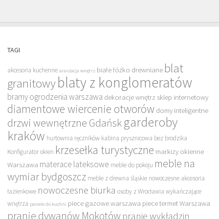
TAGI
blat
białe łóżko drewniane
akcesoria kuchenne
aranżacja wnętrz
blaty z konglomeratów
granitowy
bramy ogrodzenia warszawa
dekoracje wnętrz sklep internetowy
diamentowe wiercenie otworów
domy inteligentne
garderoby
drzwi wewnętrzne Gdańsk
kraków
hurtownia ręczników
kabina prysznicowa bez brodzika
krzesełka turystyczne
markizy okienne
Konfigurator okien
meble na
materace lateksowe
Warszawa
meble do pokoju
wymiar bydgoszcz
meble z drewna śląskie
nowoczesne akcesoria
nowoczesne biurka
łazienkowe
osoby z Wrocławia wykańczające
piece gazowe warszawa
piece termet Warszawa
wnętrza
panele do kuchni
pranie dywanów Mokotów
pranie wykładzin