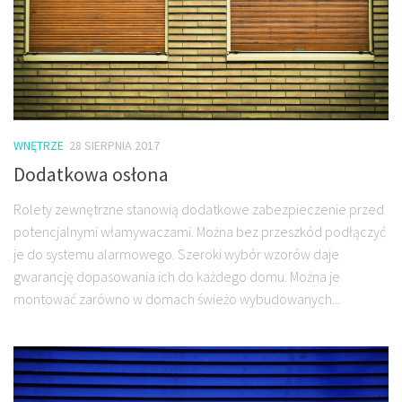
WNĘTRZE
28 SIERPNIA 2017
Dodatkowa osłona
Rolety zewnętrzne stanowią dodatkowe zabezpieczenie przed
potencjalnymi włamywaczami. Można bez przeszkód podłączyć
je do systemu alarmowego. Szeroki wybór wzorów daje
gwarancję dopasowania ich do każdego domu. Można je
montować zarówno w domach świeżo wybudowanych...