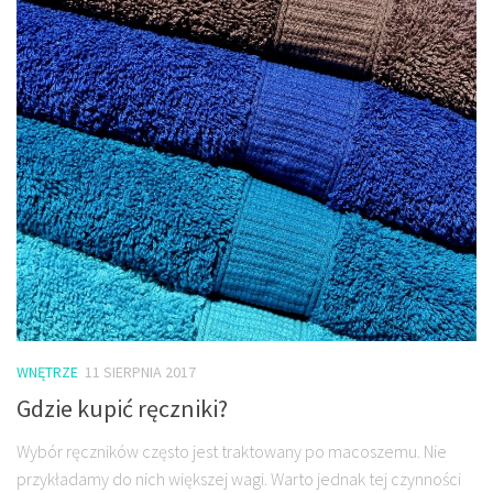
WNĘTRZE
11 SIERPNIA 2017
Gdzie kupić ręczniki?
Wybór ręczników często jest traktowany po macoszemu. Nie
przykładamy do nich większej wagi. Warto jednak tej czynności