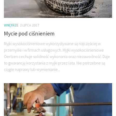
WNĘTRZE
2 LIPCA 2017
Mycie pod ciśnieniem
Myjki wysokociśnieniowe wykorzystywane są najczęściej w
przemyśle i w firmach usługowych. Myjki wysokociśnieniowe
Oertzen cechuje solidność wykonania oraz niezawodność. Daje
to gwarancję korzystania z myjki przez lata. Nie potrzebne są
ciągłe naprawy lub wymienianie...