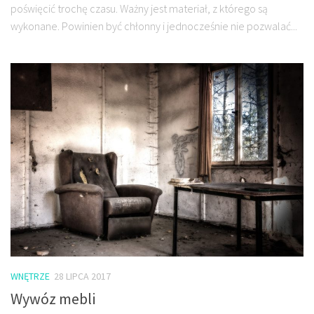
poświęcić trochę czasu. Ważny jest materiał, z którego są
wykonane. Powinien być chłonny i jednocześnie nie pozwalać...
WNĘTRZE
28 LIPCA 2017
Wywóz mebli