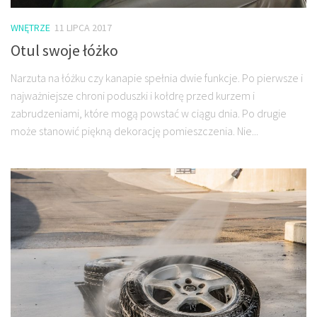
WNĘTRZE
11 LIPCA 2017
Otul swoje łóżko
Narzuta na łóżku czy kanapie spełnia dwie funkcje. Po pierwsze i
najważniejsze chroni poduszki i kołdrę przed kurzem i
zabrudzeniami, które mogą powstać w ciągu dnia. Po drugie
może stanowić piękną dekorację pomieszczenia. Nie...