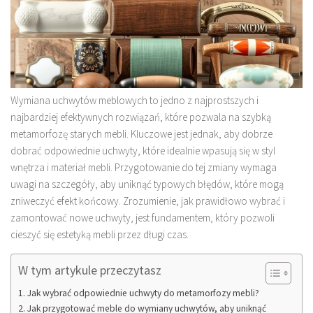
Wymiana uchwytów meblowych to jedno z najprostszych i
najbardziej efektywnych rozwiązań, które pozwala na szybką
metamorfozę starych mebli. Kluczowe jest jednak, aby dobrze
dobrać odpowiednie uchwyty, które idealnie wpasują się w styl
wnętrza i materiał mebli. Przygotowanie do tej zmiany wymaga
uwagi na szczegóły, aby uniknąć typowych błędów, które mogą
zniweczyć efekt końcowy. Zrozumienie, jak prawidłowo wybrać i
zamontować nowe uchwyty, jest fundamentem, który pozwoli
cieszyć się estetyką mebli przez długi czas.
W tym artykule przeczytasz
Jak wybrać odpowiednie uchwyty do metamorfozy mebli?
Jak przygotować meble do wymiany uchwytów, aby uniknąć