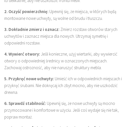
to delikatnie, aby nie uszkodzić frontu mebli.
2. Oczyść powierzchnię:
Upewnij się, że miejsca, w których będą
montowane nowe uchwyty, są wolne od brudu i tłuszczu.
3. Dokładnie zmierz i oznacz:
Zmierz rozstaw otworów starych
uchwytów i zaznacz miejsca dla nowych. Utrzymaj symetrię i
odpowiedni rozstaw.
4. Wywierć otwory:
Jeśli konieczne, użyj wiertarki, aby wywiercić
otwory o odpowiedniej średnicy w oznaczonych miejscach.
Zachowaj ostrożność, aby nie naruszyć struktury mebla.
5. Przykręć nowe uchwyty:
Umieść ich w odpowiednich miejscach i
przykręć śrubami. Nie dokręcaj ich zbyt mocno, aby nie uszkodzić
drewna.
6. Sprawdź stabilność:
Upewnij się, że nowe uchwyty są mocno
przymocowane i komfortowe w użyciu. Jeśli coś wydaje się nie tak,
popraw montaż.