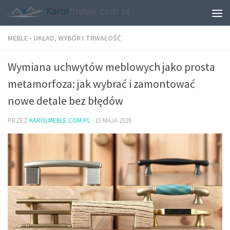
MEBLE - UKŁAD, WYBÓR I TRWAŁOŚĆ
Wymiana uchwytów meblowych jako prosta
metamorfoza: jak wybrać i zamontować
nowe detale bez błędów
PRZEZ
KAROLMEBLE.COM.PL
·
15 MAJA 2026