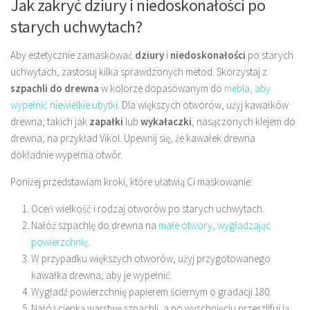
Jak zakryć dziury i niedoskonałości po
starych uchwytach?
Aby estetycznie zamaskować
dziury
i
niedoskonałości
po starych
uchwytach, zastosuj kilka sprawdzonych metod. Skorzystaj z
szpachli do drewna
w kolorze dopasowanym do
mebla, aby
wypełnić niewielkie ubytki
. Dla większych otworów, użyj kawałków
drewna, takich jak
zapałki
lub
wykałaczki
, nasączonych klejem do
drewna, na przykład Vikol. Upewnij się, że kawałek drewna
dokładnie wypełnia otwór.
Poniżej przedstawiam kroki, które ułatwią Ci maskowanie:
Oceń wielkość i rodzaj otworów po starych uchwytach.
Nałóż szpachlę do drewna na
małe otwory, wygładzając
powierzchnię
.
W przypadku większych otworów, użyj przygotowanego
kawałka drewna, aby je wypełnić.
Wygładź powierzchnię papierem ściernym o gradacji 180.
Nałóż cienką warstwę szpachli, a po wyschnięciu przeszlifuj ją