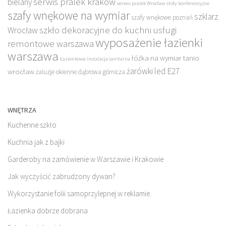
serwis pralek kraków
bielany
serwis pralek Wrocław
stoły konferencyjne
szafy wnękowe na wymiar
szklarz
szafy wnękowe poznań
szkło dekoracyjne do kuchni
usługi
Wrocław
wyposażenie łazienki
remontowe warszawa
warszawa
łóżka na wymiar tanio
Łazienkowa instalacja sanitarna
żarówki led E27
wrocław
żaluzje okienne dąbrowa górnicza
WNĘTRZA
Kuchenne szkło
Kuchnia jak z bajki
Garderoby na zamówienie w Warszawie i Krakowie
Jak wyczyścić zabrudzony dywan?
Wykorzystanie folii samoprzylepnej w reklamie.
Łazienka dobrze dobrana