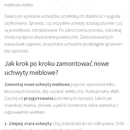
materiału mebla.
Świeżo po wymianie uchwytów, przetestuj ich stabilność i wygodę
użytkowania. Sprawdź, czy wszystkie uchwyty działają płynnie i czy
są prawidłowo zainstalowane. Po zakończeniu procesu, odczekaj
chwilę na lepsze utwardzenie powierzchni. Zastosowanie tych
wskazówek zapewni, że wymiana uchwytów przebiegnie sprawnie i
bez opóźnień.
Jak krok po kroku zamontować nowe
uchwyty meblowe?
Zamontuj nowe uchwyty meblowe
poprzez wykonanie kilku
kluczowych kroków, aby uzyskać estetyczny i funkcjonalny efekt.
Zacznij od
przygotowania
potrzebnych narzędzi, takich jak
śrubokręt, miarka, ołówek, a jeśli to konieczne, także wiertarka z
odpowiednim wiertłem.
1. Zdejmij stare uchwyty:
Użyj śrubokręta do ich odkręcenia. Zrób