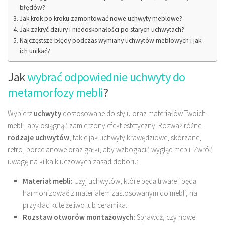
błędów?
Jak krok po kroku zamontować nowe uchwyty meblowe?
Jak zakryć dziury i niedoskonałości po starych uchwytach?
Najczęstsze błędy podczas wymiany uchwytów meblowych i jak
ich unikać?
Jak
wybrać odpowiednie uchwyty do
metamorfozy mebli
?
Wybierz
uchwyty
dostosowane do stylu oraz materiałów Twoich
mebli, aby osiągnąć zamierzony efekt estetyczny. Rozważ różne
rodzaje uchwytów
, takie jak uchwyty krawędziowe, skórzane,
retro, porcelanowe oraz gałki, aby wzbogacić wygląd mebli. Zwróć
uwagę na kilka kluczowych zasad doboru:
Materiał mebli:
Użyj uchwytów, które będą trwałe i będą
harmonizować z materiałem zastosowanym do mebli, na
przykład kute żeliwo lub ceramika.
Rozstaw otworów montażowych:
Sprawdź, czy nowe