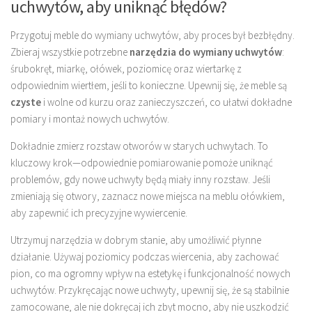
uchwytów, aby uniknąć błędów?
Przygotuj meble do wymiany uchwytów, aby proces był bezbłędny.
Zbieraj wszystkie potrzebne
narzędzia do wymiany uchwytów
:
śrubokręt, miarkę, ołówek, poziomicę oraz wiertarkę z
odpowiednim wiertłem, jeśli to konieczne. Upewnij się, że meble są
czyste
i wolne od kurzu oraz zanieczyszczeń, co ułatwi dokładne
pomiary i montaż nowych uchwytów.
Dokładnie zmierz rozstaw otworów w starych uchwytach. To
kluczowy krok—odpowiednie pomiarowanie pomoże uniknąć
problemów, gdy nowe uchwyty będą miały inny rozstaw. Jeśli
zmieniają się otwory, zaznacz nowe miejsca na meblu ołówkiem,
aby zapewnić ich precyzyjne wywiercenie.
Utrzymuj narzędzia w dobrym stanie, aby umożliwić płynne
działanie. Używaj poziomicy podczas wiercenia, aby zachować
pion, co ma ogromny wpływ na estetykę i funkcjonalność nowych
uchwytów. Przykręcając nowe uchwyty, upewnij się, że są stabilnie
zamocowane, ale nie dokręcaj ich zbyt mocno, aby nie uszkodzić