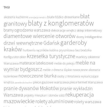
TAGI
blat
białe łóżko drewniane
akcesoria kuchenne
aranżacja wnętrz
blaty z konglomeratów
granitowy
bramy ogrodzenia warszawa
dekoracje wnętrz sklep internetowy
diamentowe wiercenie otworów
domy inteligentne
garderoby
drzwi wewnętrzne Gdańsk
kraków
hurtownia ręczników
kabina prysznicowa bez brodzika
krzesełka turystyczne
markizy okienne
Konfigurator okien
meble na
materace lateksowe
Warszawa
meble do pokoju
wymiar bydgoszcz
meble z drewna śląskie
nowoczesne akcesoria
nowoczesne biurka
łazienkowe
osoby z Wrocławia wykańczające
piece gazowe warszawa
piece termet Warszawa
wnętrza
panele do kuchni
pranie dywanów Mokotów
pranie wykładzin
rekuperacja
Warszawa
projekty mieszkań i domów Łódź
mazowieckie
rolety aluminiowe
rolety warszawa