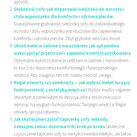
sposób,...
Głębokość sofy: jak dopasować siedzisko do wzrostu i
stylu wypoczynku dla komfortu i zdrowia pleców
Dopasowanie głębokości siedziska sofy do indywidualnego
wzrostu i stylu wypoczynku jest kluczowe dla zapewnienia
komfortu i zdrowia pleców. Zbyt głębokie siedzisko może...
Układ mebli w salonie z narożnikiem: jak optymalnie
wykorzystać przestrzeń i zapewnić komfort użytkowania
Optymalne wykorzystanie przestrzeni w salonie z narożnikiem
to klucz do stworzenia komfortowego i funkcjonalnego
wnętrza. Aby osiągnąć ten cel, należy zwrócić uwagę...
Regał otwarty czy zamknięty — jak wybrać mebel łączący
funkcjonalność z estetyką wnętrza?
Wybór między regałem
otwartym a zamkniętym to decyzja, która może znacząco
wpłynąć na wygląd i funkcjonalność Twojego wnętrza. Regał
otwarty sprzyja łatwemu...
Jak skutecznie czyścić tapicerkę sofy: metody,
zabezpieczenia i domowe triki krok po kroku
Skuteczne
czyszczenie tapicerki sofy to nie tylko kwestia estetyki, ale także