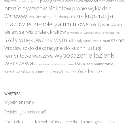
piece gazowe warszawa
piece termet Warszawa
wnętrza
panele do kuchni
pranie dywanów Mokotów
pranie wykładzin
rekuperacja
Warszawa
projekty mieszkań i domów Łódź
mazowieckie
rolety aluminiowe
rolety warszawa
serwis pralek kraków
bielany
serwis pralek Wrocław
stoły konferencyjne
szafy wnękowe na wymiar
szklarz
szafy wnękowe poznań
szkło dekoracyjne do kuchni
usługi
Wrocław
wyposażenie łazienki
remontowe warszawa
warszawa
łóżka na wymiar tanio
Łazienkowa instalacja sanitarna
żarówki led E27
wrocław
żaluzje okienne dąbrowa górnicza
WNĘTRZA
Wypełnione wnęki
Pościel – jak o nią dbać?
Łóżka dla dzieci: Jak wybrać idealne łóżko dla małego dziecka?