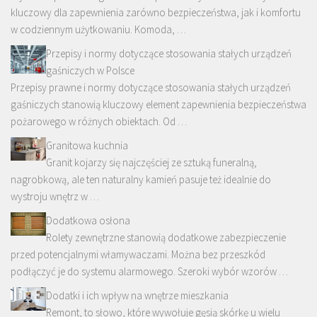
kluczowy dla zapewnienia zarówno bezpieczeństwa, jak i komfortu
w codziennym użytkowaniu. Komoda, …
Przepisy i normy dotyczące stosowania stałych urządzeń
gaśniczych w Polsce
Przepisy prawne i normy dotyczące stosowania stałych urządzeń
gaśniczych stanowią kluczowy element zapewnienia bezpieczeństwa
pożarowego w różnych obiektach. Od …
Granitowa kuchnia
Granit kojarzy się najczęściej ze sztuką funeralną,
nagrobkową, ale ten naturalny kamień pasuje też idealnie do
wystroju wnętrz w …
Dodatkowa osłona
Rolety zewnętrzne stanowią dodatkowe zabezpieczenie
przed potencjalnymi włamywaczami. Można bez przeszkód
podłączyć je do systemu alarmowego. Szeroki wybór wzorów …
Dodatki i ich wpływ na wnętrze mieszkania
Remont, to słowo, które wywołuje gęsią skórkę u wielu