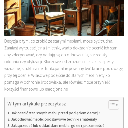
Decyzja o tym, co zrobić ze starymi meblami, może być trudna.
Zamiast wyrzucać je na śmietnik, warto dokładnie ocenić ich stan,
aby zdecydować, czy nadają się do odnowienia, sprzedaży,
oddania czy utylizacji. Kluczowe jest zrozumienie, jakie aspekty
wizualne, strukturalne i funkcjonalne powinny być brane pod uwagę
przy tej ocenie. Właściwe podejście do starych mebli nie tylko
pomaga w ochronie środowiska, ale również może przynieść
korzyści finansowe lub emocjonalne.
W tym artykule przeczytasz
Jak ocenić stan starych mebli przed podjęciem decyzji?
Jak odnowić meble: podstawowe techniki i materiały
Jak sprzedać lub oddać stare meble: gdzie i jak zamieścić