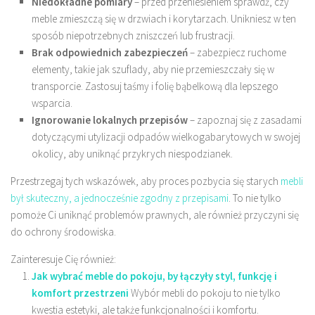
Niedokładne pomiary
– przed przeniesieniem sprawdź, czy
meble zmieszczą się w drzwiach i korytarzach. Unikniesz w ten
sposób niepotrzebnych zniszczeń lub frustracji.
Brak odpowiednich zabezpieczeń
– zabezpiecz ruchome
elementy, takie jak szuflady, aby nie przemieszczały się w
transporcie. Zastosuj taśmy i folię bąbelkową dla lepszego
wsparcia.
Ignorowanie lokalnych przepisów
– zapoznaj się z zasadami
dotyczącymi utylizacji odpadów wielkogabarytowych w swojej
okolicy, aby uniknąć przykrych niespodzianek.
Przestrzegaj tych wskazówek, aby proces pozbycia się starych
mebli
był skuteczny, a jednocześnie zgodny z przepisami
. To nie tylko
pomoże Ci uniknąć problemów prawnych, ale również przyczyni się
do ochrony środowiska.
Zainteresuje Cię również:
Jak wybrać meble do pokoju, by łączyły styl, funkcję i
komfort przestrzeni
Wybór mebli do pokoju to nie tylko
kwestia estetyki, ale także funkcjonalności i komfortu.