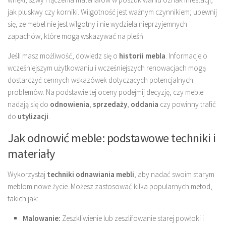
jak pluskwy czy korniki. Wilgotność jest ważnym czynnikiem; upewnij
się, że mebel nie jest wilgotny i nie wydziela nieprzyjemnych
zapachów, które mogą wskazywać na pleśń.
Jeśli masz możliwość, dowiedz się o
historii mebla
. Informacje o
wcześniejszym użytkowaniu i wcześniejszych renowacjach mogą
dostarczyć cennych wskazówek dotyczących potencjalnych
problemów. Na podstawie tej oceny podejmij decyzję, czy meble
nadają się do
odnowienia
,
sprzedaży
,
oddania
czy powinny trafić
do
utylizacji
.
Jak odnowić meble: podstawowe techniki i
materiały
Wykorzystaj
techniki odnawiania mebli
, aby nadać swoim starym
meblom nowe życie. Możesz zastosować kilka popularnych metod,
takich jak:
Malowanie:
Zeszkliwienie lub zeszlifowanie starej powłoki i