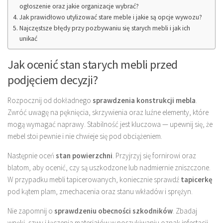
ogłoszenie oraz jakie organizacje wybrać?
Jak prawidłowo utylizować stare meble i jakie są opcje wywozu?
Najczęstsze błędy przy pozbywaniu się starych mebli i jak ich
unikać
Jak ocenić stan starych mebli przed
podjęciem decyzji?
Rozpocznij od dokładnego
sprawdzenia konstrukcji mebla
.
Zwróć uwagę na pęknięcia, skrzywienia oraz luźne elementy, które
mogą wymagać naprawy. Stabilność jest kluczowa — upewnij się, że
mebel stoi pewnie i nie chwieje się pod obciążeniem.
Następnie oceń
stan powierzchni
. Przyjrzyj się fornirowi oraz
blatom, aby ocenić, czy są uszkodzone lub nadmiernie zniszczone.
W przypadku mebli tapicerowanych, koniecznie sprawdź
tapicerkę
pod kątem plam, zmechacenia oraz stanu wkładów i sprężyn.
Nie zapomnij o
sprawdzeniu obecności szkodników
. Zbadaj
wnęki, szwy i łączenia materiałów w poszukiwaniu oznak infestacji,