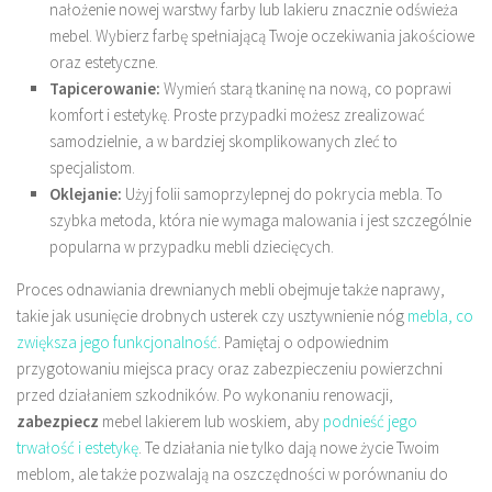
nałożenie nowej warstwy farby lub lakieru znacznie odświeża
mebel. Wybierz farbę spełniającą Twoje oczekiwania jakościowe
oraz estetyczne.
Tapicerowanie:
Wymień starą tkaninę na nową, co poprawi
komfort i estetykę. Proste przypadki możesz zrealizować
samodzielnie, a w bardziej skomplikowanych zleć to
specjalistom.
Oklejanie:
Użyj folii samoprzylepnej do pokrycia mebla. To
szybka metoda, która nie wymaga malowania i jest szczególnie
popularna w przypadku mebli dziecięcych.
Proces odnawiania drewnianych mebli obejmuje także naprawy,
takie jak usunięcie drobnych usterek czy usztywnienie nóg
mebla, co
zwiększa jego funkcjonalność
. Pamiętaj o odpowiednim
przygotowaniu miejsca pracy oraz zabezpieczeniu powierzchni
przed działaniem szkodników. Po wykonaniu renowacji,
zabezpiecz
mebel lakierem lub woskiem, aby
podnieść jego
trwałość i estetykę
. Te działania nie tylko dają nowe życie Twoim
meblom, ale także pozwalają na oszczędności w porównaniu do