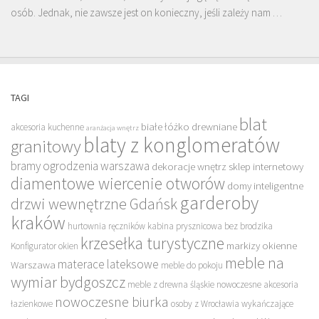
osób. Jednak, nie zawsze jest on konieczny, jeśli zależy nam …
TAGI
blat
białe łóżko drewniane
akcesoria kuchenne
aranżacja wnętrz
blaty z konglomeratów
granitowy
bramy ogrodzenia warszawa
dekoracje wnętrz sklep internetowy
diamentowe wiercenie otworów
domy inteligentne
garderoby
drzwi wewnętrzne Gdańsk
kraków
hurtownia ręczników
kabina prysznicowa bez brodzika
krzesełka turystyczne
markizy okienne
Konfigurator okien
meble na
materace lateksowe
Warszawa
meble do pokoju
wymiar bydgoszcz
meble z drewna śląskie
nowoczesne akcesoria
nowoczesne biurka
łazienkowe
osoby z Wrocławia wykańczające