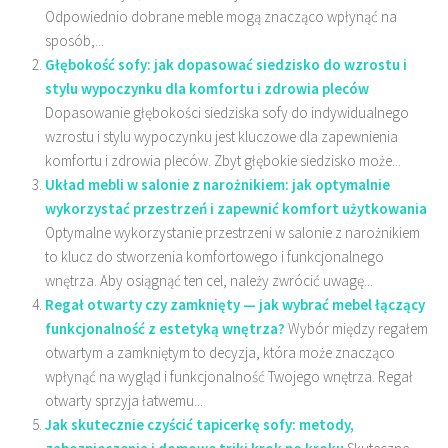
Odpowiednio dobrane meble mogą znacząco wpłynąć na
sposób,...
Głębokość sofy: jak dopasować siedzisko do wzrostu i
stylu wypoczynku dla komfortu i zdrowia pleców
Dopasowanie głębokości siedziska sofy do indywidualnego
wzrostu i stylu wypoczynku jest kluczowe dla zapewnienia
komfortu i zdrowia pleców. Zbyt głębokie siedzisko może...
Układ mebli w salonie z narożnikiem: jak optymalnie
wykorzystać przestrzeń i zapewnić komfort użytkowania
Optymalne wykorzystanie przestrzeni w salonie z narożnikiem
to klucz do stworzenia komfortowego i funkcjonalnego
wnętrza. Aby osiągnąć ten cel, należy zwrócić uwagę...
Regał otwarty czy zamknięty — jak wybrać mebel łączący
funkcjonalność z estetyką wnętrza?
Wybór między regałem
otwartym a zamkniętym to decyzja, która może znacząco
wpłynąć na wygląd i funkcjonalność Twojego wnętrza. Regał
otwarty sprzyja łatwemu...
Jak skutecznie czyścić tapicerkę sofy: metody,