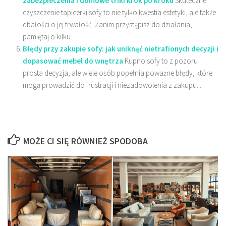
zabezpieczenia i domowe triki krok po kroku
Skuteczne
czyszczenie tapicerki sofy to nie tylko kwestia estetyki, ale także
dbałości o jej trwałość. Zanim przystąpisz do działania,
pamiętaj o kilku...
Błędy przy zakupie sofy: jak uniknąć nietrafionych decyzji i
dopasować mebel do wnętrza
Kupno sofy to z pozoru
prosta decyzja, ale wiele osób popełnia poważne błędy, które
mogą prowadzić do frustracji i niezadowolenia z zakupu....
MOŻE CI SIĘ RÓWNIEŻ SPODOBA