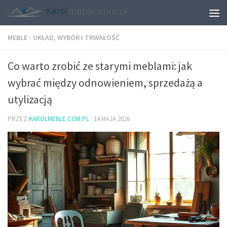
MEBLE - UKŁAD, WYBÓR I TRWAŁOŚĆ
Co warto zrobić ze starymi meblami: jak
wybrać między odnowieniem, sprzedażą a
utylizacją
PRZEZ
KAROLMEBLE.COM.PL
·
14 MAJA 2026