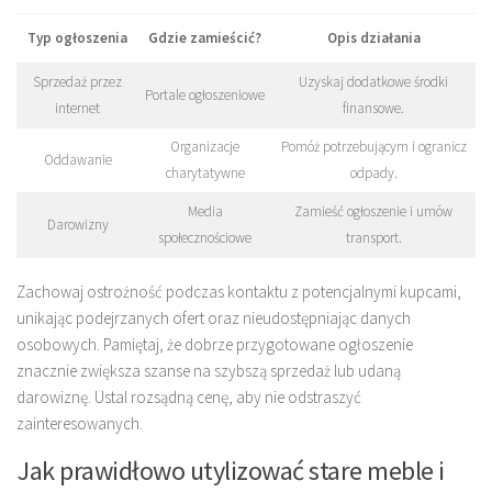
Typ ogłoszenia
Gdzie zamieścić?
Opis działania
Sprzedaż przez
Uzyskaj dodatkowe środki
Portale ogłoszeniowe
internet
finansowe.
Organizacje
Pomóż potrzebującym i ogranicz
Oddawanie
charytatywne
odpady.
Media
Zamieść ogłoszenie i umów
Darowizny
społecznościowe
transport.
Zachowaj ostrożność podczas kontaktu z potencjalnymi kupcami,
unikając podejrzanych ofert oraz nieudostępniając danych
osobowych. Pamiętaj, że dobrze przygotowane ogłoszenie
znacznie zwiększa szanse na szybszą sprzedaż lub udaną
darowiznę. Ustal rozsądną cenę, aby nie odstraszyć
zainteresowanych.
Jak prawidłowo utylizować stare meble i