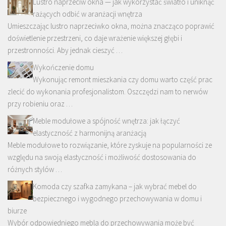
Lustro naprzeciw okna — jak wykorzystać światło i uniknąć
rażących odbić w aranżacji wnętrza
Umieszczając lustro naprzeciwko okna, można znacząco poprawić
doświetlenie przestrzeni, co daje wrażenie większej głębi i
przestronności. Aby jednak cieszyć …
Wykończenie domu
Wykonując remont mieszkania czy domu warto część prac
zlecić do wykonania profesjonalistom. Oszczędzi nam to nerwów
przy robieniu oraz …
Meble modułowe a spójność wnętrza: jak łączyć
elastyczność z harmonijną aranżacją
Meble modułowe to rozwiązanie, które zyskuje na popularności ze
względu na swoją elastyczność i możliwość dostosowania do
różnych stylów …
Komoda czy szafka zamykana – jak wybrać mebel do
bezpiecznego i wygodnego przechowywania w domu i
biurze
Wybór odpowiedniego mebla do przechowywania może być