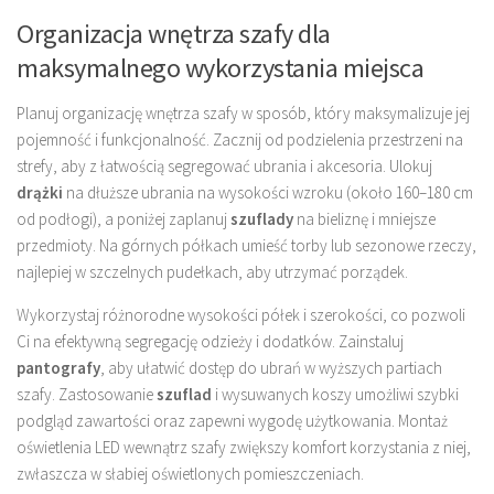
Organizacja wnętrza szafy dla
maksymalnego wykorzystania miejsca
Planuj organizację wnętrza szafy w sposób, który maksymalizuje jej
pojemność i funkcjonalność. Zacznij od podzielenia przestrzeni na
strefy, aby z łatwością segregować ubrania i akcesoria. Ulokuj
drążki
na dłuższe ubrania na wysokości wzroku (około 160–180 cm
od podłogi), a poniżej zaplanuj
szuflady
na bieliznę i mniejsze
przedmioty. Na górnych półkach umieść torby lub sezonowe rzeczy,
najlepiej w szczelnych pudełkach, aby utrzymać porządek.
Wykorzystaj różnorodne wysokości półek i szerokości, co pozwoli
Ci na efektywną segregację odzieży i dodatków. Zainstaluj
pantografy
, aby ułatwić dostęp do ubrań w wyższych partiach
szafy. Zastosowanie
szuflad
i wysuwanych koszy umożliwi szybki
podgląd zawartości oraz zapewni wygodę użytkowania. Montaż
oświetlenia LED wewnątrz szafy zwiększy komfort korzystania z niej,
zwłaszcza w słabiej oświetlonych pomieszczeniach.