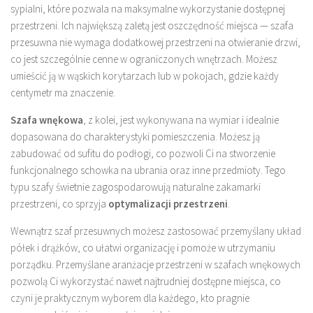
sypialni, które pozwala na maksymalne wykorzystanie dostępnej
przestrzeni. Ich największą zaletą jest oszczędność miejsca — szafa
przesuwna nie wymaga dodatkowej przestrzeni na otwieranie drzwi,
co jest szczególnie cenne w ograniczonych wnętrzach. Możesz
umieścić ją w wąskich korytarzach lub w pokojach, gdzie każdy
centymetr ma znaczenie.
Szafa wnękowa
, z kolei, jest wykonywana na wymiar i idealnie
dopasowana do charakterystyki pomieszczenia. Możesz ją
zabudować od sufitu do podłogi, co pozwoli Ci na stworzenie
funkcjonalnego schowka na ubrania oraz inne przedmioty. Tego
typu szafy świetnie zagospodarowują naturalne zakamarki
przestrzeni, co sprzyja
optymalizacji przestrzeni
.
Wewnątrz szaf przesuwnych możesz zastosować przemyślany układ
półek i drążków, co ułatwi organizację i pomoże w utrzymaniu
porządku. Przemyślane aranżacje przestrzeni w szafach wnękowych
pozwolą Ci wykorzystać nawet najtrudniej dostępne miejsca, co
czyni je praktycznym wyborem dla każdego, kto pragnie