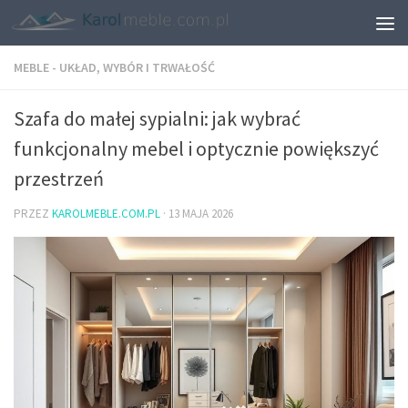
MEBLE - UKŁAD, WYBÓR I TRWAŁOŚĆ
Szafa do małej sypialni: jak wybrać
funkcjonalny mebel i optycznie powiększyć
przestrzeń
PRZEZ
KAROLMEBLE.COM.PL
·
13 MAJA 2026