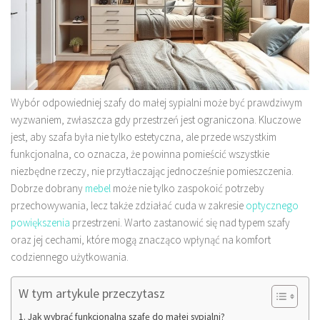
Wybór odpowiedniej szafy do małej sypialni może być prawdziwym
wyzwaniem, zwłaszcza gdy przestrzeń jest ograniczona. Kluczowe
jest, aby szafa była nie tylko estetyczna, ale przede wszystkim
funkcjonalna, co oznacza, że powinna pomieścić wszystkie
niezbędne rzeczy, nie przytłaczając jednocześnie pomieszczenia.
Dobrze dobrany
mebel
może nie tylko zaspokoić potrzeby
przechowywania, lecz także zdziałać cuda w zakresie
optycznego
powiększenia
przestrzeni. Warto zastanowić się nad typem szafy
oraz jej cechami, które mogą znacząco wpłynąć na komfort
codziennego użytkowania.
W tym artykule przeczytasz
Jak wybrać funkcjonalną szafę do małej sypialni?