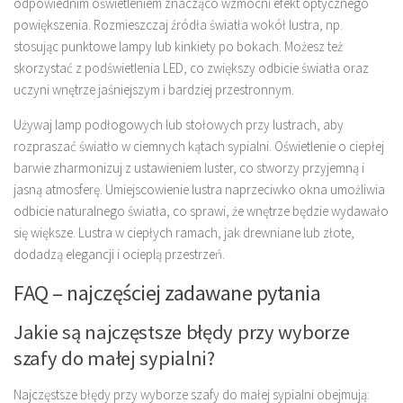
odpowiednim oświetleniem znacząco wzmocni efekt optycznego
powiększenia. Rozmieszczaj źródła światła wokół lustra, np.
stosując punktowe lampy lub kinkiety po bokach. Możesz też
skorzystać z podświetlenia LED, co zwiększy odbicie światła oraz
uczyni wnętrze jaśniejszym i bardziej przestronnym.
Używaj lamp podłogowych lub stołowych przy lustrach, aby
rozpraszać światło w ciemnych kątach sypialni. Oświetlenie o ciepłej
barwie zharmonizuj z ustawieniem luster, co stworzy przyjemną i
jasną atmosferę. Umiejscowienie lustra naprzeciwko okna umożliwia
odbicie naturalnego światła, co sprawi, że wnętrze będzie wydawało
się większe. Lustra w ciepłych ramach, jak drewniane lub złote,
dodadzą elegancji i ocieplą przestrzeń.
FAQ – najczęściej zadawane pytania
Jakie są najczęstsze błędy przy wyborze
szafy do małej sypialni?
Najczęstsze błędy przy wyborze szafy do małej sypialni obejmują: