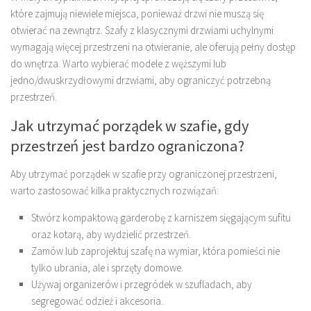
które zajmują niewiele miejsca, ponieważ drzwi nie muszą się
otwierać na zewnątrz. Szafy z klasycznymi drzwiami uchylnymi
wymagają więcej przestrzeni na otwieranie, ale oferują pełny dostęp
do wnętrza. Warto wybierać modele z węższymi lub
jedno/dwuskrzydłowymi drzwiami, aby ograniczyć potrzebną
przestrzeń.
Jak utrzymać porządek w szafie, gdy
przestrzeń jest bardzo ograniczona?
Aby utrzymać porządek w szafie przy ograniczonej przestrzeni,
warto zastosować kilka praktycznych rozwiązań:
Stwórz kompaktową garderobę z karniszem sięgającym sufitu
oraz kotarą, aby wydzielić przestrzeń.
Zamów lub zaprojektuj szafę na wymiar, która pomieści nie
tylko ubrania, ale i sprzęty domowe.
Używaj organizerów i przegródek w szufladach, aby
segregować odzież i akcesoria.