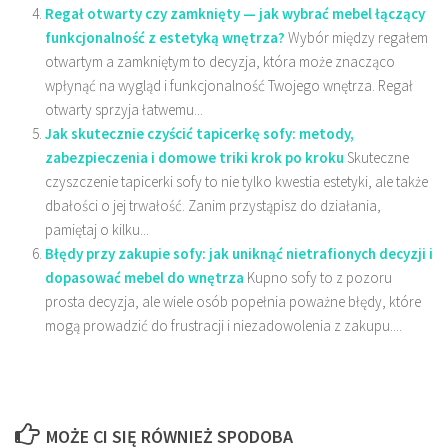
Regał otwarty czy zamknięty — jak wybrać mebel łączący
funkcjonalność z estetyką wnętrza?
Wybór między regałem
otwartym a zamkniętym to decyzja, która może znacząco
wpłynąć na wygląd i funkcjonalność Twojego wnętrza. Regał
otwarty sprzyja łatwemu...
Jak skutecznie czyścić tapicerkę sofy: metody,
zabezpieczenia i domowe triki krok po kroku
Skuteczne
czyszczenie tapicerki sofy to nie tylko kwestia estetyki, ale także
dbałości o jej trwałość. Zanim przystąpisz do działania,
pamiętaj o kilku...
Błędy przy zakupie sofy: jak uniknąć nietrafionych decyzji i
dopasować mebel do wnętrza
Kupno sofy to z pozoru
prosta decyzja, ale wiele osób popełnia poważne błędy, które
mogą prowadzić do frustracji i niezadowolenia z zakupu....
MOŻE CI SIĘ RÓWNIEŻ SPODOBA