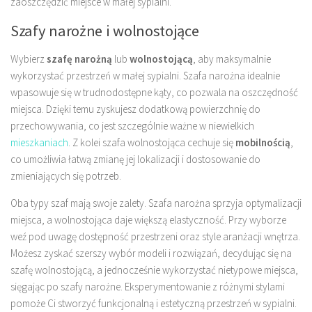
zaoszczędzić miejsce w małej sypialni.
Szafy narożne i wolnostojące
Wybierz
szafę narożną
lub
wolnostojącą
, aby maksymalnie
wykorzystać przestrzeń w małej sypialni. Szafa narożna idealnie
wpasowuje się w trudnodostępne kąty, co pozwala na oszczędność
miejsca. Dzięki temu zyskujesz dodatkową powierzchnię do
przechowywania, co jest szczególnie ważne w niewielkich
mieszkaniach
. Z kolei szafa wolnostojąca cechuje się
mobilnością
,
co umożliwia łatwą zmianę jej lokalizacji i dostosowanie do
zmieniających się potrzeb.
Oba typy szaf mają swoje zalety. Szafa narożna sprzyja optymalizacji
miejsca, a wolnostojąca daje większą elastyczność. Przy wyborze
weź pod uwagę dostępność przestrzeni oraz style aranżacji wnętrza.
Możesz zyskać szerszy wybór modeli i rozwiązań, decydując się na
szafę wolnostojącą, a jednocześnie wykorzystać nietypowe miejsca,
sięgając po szafy narożne. Eksperymentowanie z różnymi stylami
pomoże Ci stworzyć funkcjonalną i estetyczną przestrzeń w sypialni.