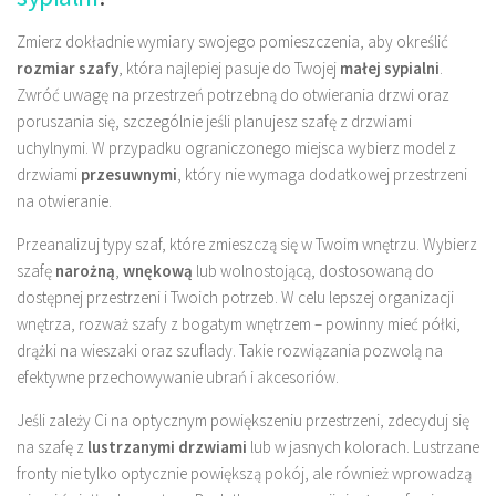
Zmierz dokładnie wymiary swojego pomieszczenia, aby określić
rozmiar szafy
, która najlepiej pasuje do Twojej
małej sypialni
.
Zwróć uwagę na przestrzeń potrzebną do otwierania drzwi oraz
poruszania się, szczególnie jeśli planujesz szafę z drzwiami
uchylnymi. W przypadku ograniczonego miejsca wybierz model z
drzwiami
przesuwnymi
, który nie wymaga dodatkowej przestrzeni
na otwieranie.
Przeanalizuj typy szaf, które zmieszczą się w Twoim wnętrzu. Wybierz
szafę
narożną
,
wnękową
lub wolnostojącą, dostosowaną do
dostępnej przestrzeni i Twoich potrzeb. W celu lepszej organizacji
wnętrza, rozważ szafy z bogatym wnętrzem – powinny mieć półki,
drążki na wieszaki oraz szuflady. Takie rozwiązania pozwolą na
efektywne przechowywanie ubrań i akcesoriów.
Jeśli zależy Ci na optycznym powiększeniu przestrzeni, zdecyduj się
na szafę z
lustrzanymi drzwiami
lub w jasnych kolorach. Lustrzane
fronty nie tylko optycznie powiększą pokój, ale również wprowadzą