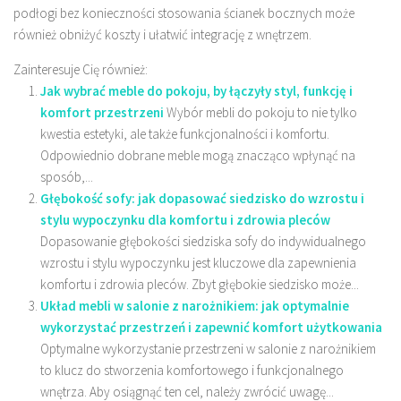
podłogi bez konieczności stosowania ścianek bocznych może
również obniżyć koszty i ułatwić integrację z wnętrzem.
Zainteresuje Cię również:
Jak wybrać meble do pokoju, by łączyły styl, funkcję i
komfort przestrzeni
Wybór mebli do pokoju to nie tylko
kwestia estetyki, ale także funkcjonalności i komfortu.
Odpowiednio dobrane meble mogą znacząco wpłynąć na
sposób,...
Głębokość sofy: jak dopasować siedzisko do wzrostu i
stylu wypoczynku dla komfortu i zdrowia pleców
Dopasowanie głębokości siedziska sofy do indywidualnego
wzrostu i stylu wypoczynku jest kluczowe dla zapewnienia
komfortu i zdrowia pleców. Zbyt głębokie siedzisko może...
Układ mebli w salonie z narożnikiem: jak optymalnie
wykorzystać przestrzeń i zapewnić komfort użytkowania
Optymalne wykorzystanie przestrzeni w salonie z narożnikiem
to klucz do stworzenia komfortowego i funkcjonalnego
wnętrza. Aby osiągnąć ten cel, należy zwrócić uwagę...