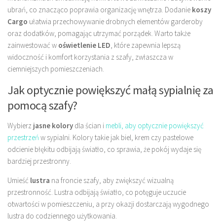
ubrań, co znacząco poprawia organizację wnętrza. Dodanie
koszy
Cargo
ułatwia przechowywanie drobnych elementów garderoby
oraz dodatków, pomagając utrzymać porządek. Warto także
zainwestować w
oświetlenie LED
, które zapewnia lepszą
widoczność i komfort korzystania z szafy, zwłaszcza w
ciemniejszych pomieszczeniach.
Jak optycznie powiększyć małą sypialnię za
pomocą szafy?
Wybierz
jasne kolory
dla ścian i
mebli, aby optycznie powiększyć
przestrzeń
w sypialni. Kolory takie jak biel, krem czy pastelowe
odcienie błękitu odbijają światło, co sprawia, że pokój wydaje się
bardziej przestronny.
Umieść
lustra
na froncie szafy, aby zwiększyć wizualną
przestronność. Lustra odbijają światło, co potęguje uczucie
otwartości w pomieszczeniu, a przy okazji dostarczają wygodnego
lustra do codziennego użytkowania.