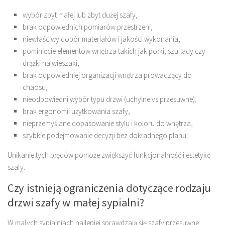
wybór zbyt małej lub zbyt dużej szafy,
brak odpowiednich pomiarów przestrzeni,
niewłaściwy dobór materiałów i jakości wykonania,
pominięcie elementów wnętrza takich jak półki, szuflady czy
drążki na wieszaki,
brak odpowiedniej organizacji wnętrza prowadzący do
chaosu,
nieodpowiedni wybór typu drzwi (uchylne vs przesuwne),
brak ergonomii użytkowania szafy,
nieprzemyślane dopasowanie stylu i koloru do wnętrza,
szybkie podejmowanie decyzji bez dokładnego planu.
Unikanie tych błędów pomoże zwiększyć funkcjonalność i estetykę
szafy.
Czy istnieją ograniczenia dotyczące rodzaju
drzwi szafy w małej sypialni?
W małych sypialniach najlepiej sprawdzają się szafy przesuwne,