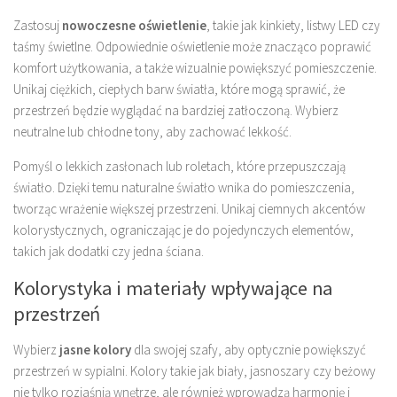
Zastosuj
nowoczesne oświetlenie
, takie jak kinkiety, listwy LED czy
taśmy świetlne. Odpowiednie oświetlenie może znacząco poprawić
komfort użytkowania, a także wizualnie powiększyć pomieszczenie.
Unikaj ciężkich, ciepłych barw światła, które mogą sprawić, że
przestrzeń będzie wyglądać na bardziej zatłoczoną. Wybierz
neutralne lub chłodne tony, aby zachować lekkość.
Pomyśl o lekkich zasłonach lub roletach, które przepuszczają
światło. Dzięki temu naturalne światło wnika do pomieszczenia,
tworząc wrażenie większej przestrzeni. Unikaj ciemnych akcentów
kolorystycznych, ograniczając je do pojedynczych elementów,
takich jak dodatki czy jedna ściana.
Kolorystyka i materiały wpływające na
przestrzeń
Wybierz
jasne kolory
dla swojej szafy, aby optycznie powiększyć
przestrzeń w sypialni. Kolory takie jak biały, jasnoszary czy beżowy
nie tylko rozjaśnią wnętrze, ale również wprowadzą harmonię i