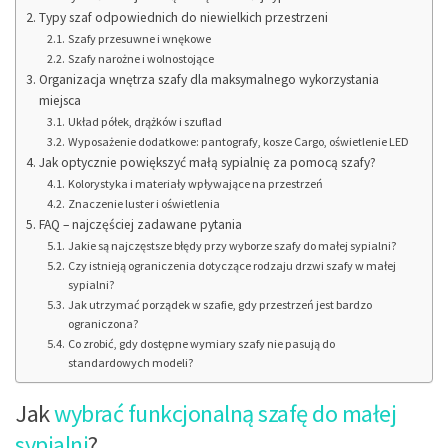
Typy szaf odpowiednich do niewielkich przestrzeni
Szafy przesuwne i wnękowe
Szafy narożne i wolnostojące
Organizacja wnętrza szafy dla maksymalnego wykorzystania
miejsca
Układ półek, drążków i szuflad
Wyposażenie dodatkowe: pantografy, kosze Cargo, oświetlenie LED
Jak optycznie powiększyć małą sypialnię za pomocą szafy?
Kolorystyka i materiały wpływające na przestrzeń
Znaczenie luster i oświetlenia
FAQ – najczęściej zadawane pytania
Jakie są najczęstsze błędy przy wyborze szafy do małej sypialni?
Czy istnieją ograniczenia dotyczące rodzaju drzwi szafy w małej
sypialni?
Jak utrzymać porządek w szafie, gdy przestrzeń jest bardzo
ograniczona?
Co zrobić, gdy dostępne wymiary szafy nie pasują do
standardowych modeli?
Jak
wybrać funkcjonalną szafę do małej
sypialni
?