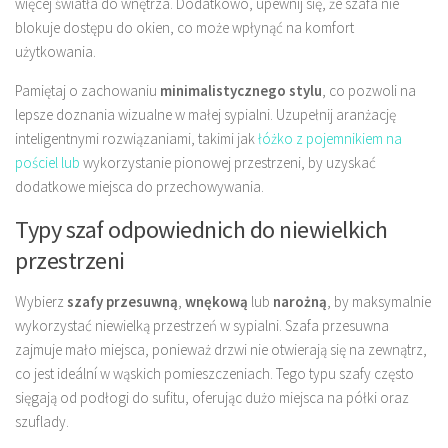
więcej światła do wnętrza. Dodatkowo, upewnij się, że szafa nie
blokuje dostępu do okien, co może wpłynąć na komfort
użytkowania.
Pamiętaj o zachowaniu
minimalistycznego stylu
, co pozwoli na
lepsze doznania wizualne w małej sypialni. Uzupełnij aranżację
inteligentnymi rozwiązaniami, takimi jak
łóżko z pojemnikiem na
pościel lub
wykorzystanie pionowej przestrzeni, by uzyskać
dodatkowe miejsca do przechowywania.
Typy szaf odpowiednich do niewielkich
przestrzeni
Wybierz
szafy przesuwną
,
wnękową
lub
narożną
, by maksymalnie
wykorzystać niewielką przestrzeń w sypialni. Szafa przesuwna
zajmuje mało miejsca, ponieważ drzwi nie otwierają się na zewnątrz,
co jest ideální w wąskich pomieszczeniach. Tego typu szafy często
sięgają od podłogi do sufitu, oferując dużo miejsca na półki oraz
szuflady.