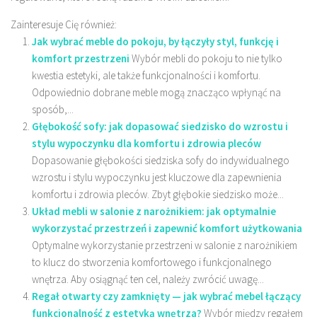
Zainteresuje Cię również:
Jak wybrać meble do pokoju, by łączyły styl, funkcję i
komfort przestrzeni
Wybór mebli do pokoju to nie tylko
kwestia estetyki, ale także funkcjonalności i komfortu.
Odpowiednio dobrane meble mogą znacząco wpłynąć na
sposób,...
Głębokość sofy: jak dopasować siedzisko do wzrostu i
stylu wypoczynku dla komfortu i zdrowia pleców
Dopasowanie głębokości siedziska sofy do indywidualnego
wzrostu i stylu wypoczynku jest kluczowe dla zapewnienia
komfortu i zdrowia pleców. Zbyt głębokie siedzisko może...
Układ mebli w salonie z narożnikiem: jak optymalnie
wykorzystać przestrzeń i zapewnić komfort użytkowania
Optymalne wykorzystanie przestrzeni w salonie z narożnikiem
to klucz do stworzenia komfortowego i funkcjonalnego
wnętrza. Aby osiągnąć ten cel, należy zwrócić uwagę...
Regał otwarty czy zamknięty — jak wybrać mebel łączący
funkcjonalność z estetyką wnętrza?
Wybór między regałem