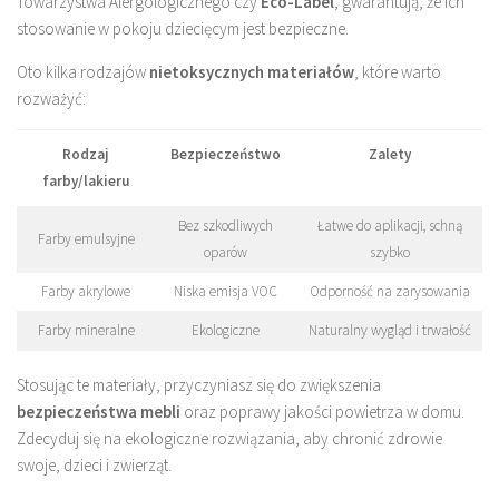
Towarzystwa Alergologicznego czy
Eco-Label
, gwarantują, że ich
stosowanie w pokoju dziecięcym jest bezpieczne.
Oto kilka rodzajów
nietoksycznych materiałów
, które warto
rozważyć:
Rodzaj
Bezpieczeństwo
Zalety
farby/lakieru
Bez szkodliwych
Łatwe do aplikacji, schną
Farby emulsyjne
oparów
szybko
Farby akrylowe
Niska emisja VOC
Odporność na zarysowania
Farby mineralne
Ekologiczne
Naturalny wygląd i trwałość
Stosując te materiały, przyczyniasz się do zwiększenia
bezpieczeństwa mebli
oraz poprawy jakości powietrza w domu.
Zdecyduj się na ekologiczne rozwiązania, aby chronić zdrowie
swoje, dzieci i zwierząt.