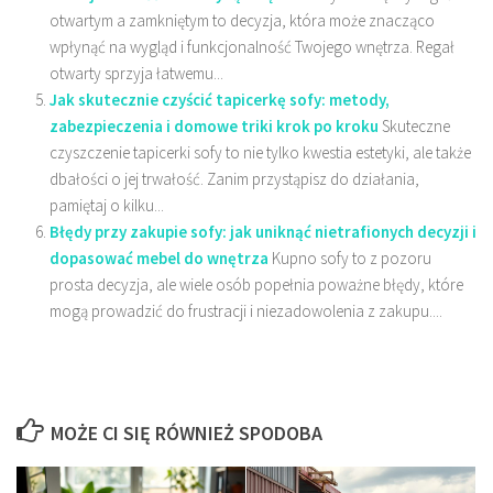
otwartym a zamkniętym to decyzja, która może znacząco
wpłynąć na wygląd i funkcjonalność Twojego wnętrza. Regał
otwarty sprzyja łatwemu...
Jak skutecznie czyścić tapicerkę sofy: metody,
zabezpieczenia i domowe triki krok po kroku
Skuteczne
czyszczenie tapicerki sofy to nie tylko kwestia estetyki, ale także
dbałości o jej trwałość. Zanim przystąpisz do działania,
pamiętaj o kilku...
Błędy przy zakupie sofy: jak uniknąć nietrafionych decyzji i
dopasować mebel do wnętrza
Kupno sofy to z pozoru
prosta decyzja, ale wiele osób popełnia poważne błędy, które
mogą prowadzić do frustracji i niezadowolenia z zakupu....
MOŻE CI SIĘ RÓWNIEŻ SPODOBA