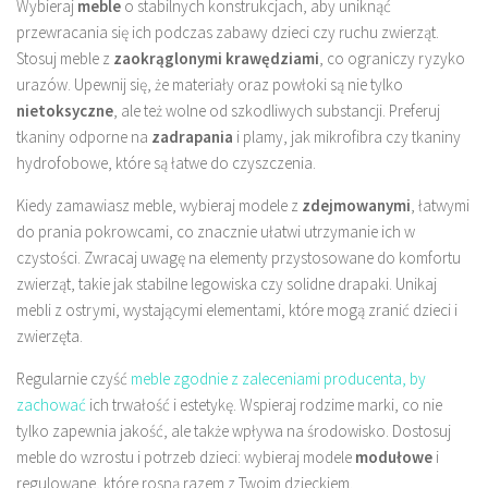
Wybieraj
meble
o stabilnych konstrukcjach, aby uniknąć
przewracania się ich podczas zabawy dzieci czy ruchu zwierząt.
Stosuj meble z
zaokrąglonymi krawędziami
, co ograniczy ryzyko
urazów. Upewnij się, że materiały oraz powłoki są nie tylko
nietoksyczne
, ale też wolne od szkodliwych substancji. Preferuj
tkaniny odporne na
zadrapania
i plamy, jak mikrofibra czy tkaniny
hydrofobowe, które są łatwe do czyszczenia.
Kiedy zamawiasz meble, wybieraj modele z
zdejmowanymi
, łatwymi
do prania pokrowcami, co znacznie ułatwi utrzymanie ich w
czystości. Zwracaj uwagę na elementy przystosowane do komfortu
zwierząt, takie jak stabilne legowiska czy solidne drapaki. Unikaj
mebli z ostrymi, wystającymi elementami, które mogą zranić dzieci i
zwierzęta.
Regularnie czyść
meble zgodnie z zaleceniami producenta, by
zachować
ich trwałość i estetykę. Wspieraj rodzime marki, co nie
tylko zapewnia jakość, ale także wpływa na środowisko. Dostosuj
meble do wzrostu i potrzeb dzieci: wybieraj modele
modułowe
i
regulowane, które rosną razem z Twoim dzieckiem.