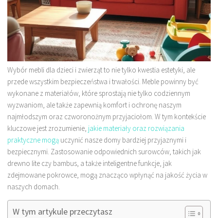
Wybór mebli dla dzieci i zwierząt to nie tylko kwestia estetyki, ale
przede wszystkim bezpieczeństwa i trwałości. Meble powinny być
wykonane z materiałów, które sprostają nie tylko codziennym
wyzwaniom, ale także zapewnią komfort i ochronę naszym
najmłodszym oraz czworonożnym przyjaciołom. W tym kontekście
kluczowe jest zrozumienie,
jakie materiały oraz rozwiązania
praktyczne mogą
uczynić nasze domy bardziej przyjaznymi i
bezpiecznymi. Zastosowanie odpowiednich surowców, takich jak
drewno lite czy bambus, a także inteligentne funkcje, jak
zdejmowane pokrowce, mogą znacząco wpłynąć na jakość życia w
naszych domach.
W tym artykule przeczytasz