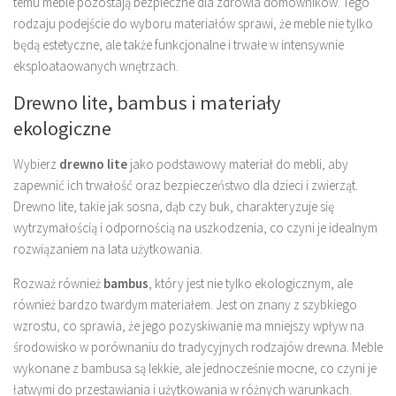
temu meble pozostają bezpieczne dla zdrowia domowników. Tego
rodzaju podejście do wyboru materiałów sprawi, że meble nie tylko
będą estetyczne, ale także funkcjonalne i trwałe w intensywnie
eksploataowanych wnętrzach.
Drewno lite, bambus i materiały
ekologiczne
Wybierz
drewno lite
jako podstawowy materiał do mebli, aby
zapewnić ich trwałość oraz bezpieczeństwo dla dzieci i zwierząt.
Drewno lite, takie jak sosna, dąb czy buk, charakteryzuje się
wytrzymałością i odpornością na uszkodzenia, co czyni je idealnym
rozwiązaniem na lata użytkowania.
Rozważ również
bambus
, który jest nie tylko ekologicznym, ale
również bardzo twardym materiałem. Jest on znany z szybkiego
wzrostu, co sprawia, że jego pozyskiwanie ma mniejszy wpływ na
środowisko w porównaniu do tradycyjnych rodzajów drewna. Meble
wykonane z bambusa są lekkie, ale jednocześnie mocne, co czyni je
łatwymi do przestawiania i użytkowania w różnych warunkach.