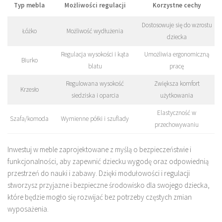
Typ mebla
Możliwości regulacji
Korzystne cechy
Dostosowuje się do wzrostu
Łóżko
Możliwość wydłużenia
dziecka
Regulacja wysokości i kąta
Umożliwia ergonomiczną
Biurko
blatu
pracę
Regulowana wysokość
Zwiększa komfort
Krzesło
siedziska i oparcia
użytkowania
Elastyczność w
Szafa/komoda
Wymienne półki i szuflady
przechowywaniu
Inwestuj w meble zaprojektowane z myślą o bezpieczeństwie i
funkcjonalności, aby zapewnić dziecku wygodę oraz odpowiednią
przestrzeń do nauki i zabawy. Dzięki modułowości i regulacji
stworzysz przyjazne i bezpieczne środowisko dla swojego dziecka,
które będzie mogło się rozwijać bez potrzeby częstych zmian
wyposażenia.