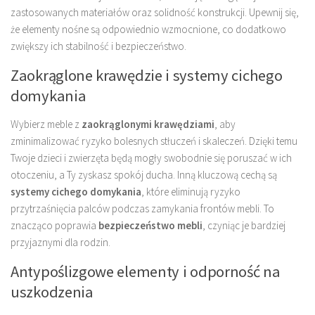
zastosowanych materiałów oraz solidność konstrukcji. Upewnij się,
że elementy nośne są odpowiednio wzmocnione, co dodatkowo
zwiększy ich stabilność i bezpieczeństwo.
Zaokrąglone krawędzie i systemy cichego
domykania
Wybierz meble z
zaokrąglonymi krawędziami
, aby
zminimalizować ryzyko bolesnych stłuczeń i skaleczeń. Dzięki temu
Twoje dzieci i zwierzęta będą mogły swobodnie się poruszać w ich
otoczeniu, a Ty zyskasz spokój ducha. Inną kluczową cechą są
systemy cichego domykania
, które eliminują ryzyko
przytrzaśnięcia palców podczas zamykania frontów mebli. To
znacząco poprawia
bezpieczeństwo mebli
, czyniąc je bardziej
przyjaznymi dla rodzin.
Antypoślizgowe elementy i odporność na
uszkodzenia