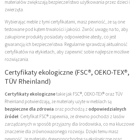
materiałów zwiększają bezpieczeństwo użytkowania przez dzieci i
zwierzęta.
Wybierając meble z tymi certyfikatami, masz pewność, że są one
testowane pod kątem trwałości i jakości. Zwróć uwagę na to, aby
zakupione produkty posiadały odpowiednie atesty, co jest
gwarancją ich bezpieczeństwa. Regularnie sprawdzaj aktualność
certyfikatów na etykietach, aby zapewnić sobie najlepsze możliwe
rozwiązania.
Certyfikaty ekologiczne (FSC®, OEKO-TEX®,
TÜV Rheinland)
Certyfikaty ekologiczne
takie jak FSC®, OEKO-TEX® oraz TÜV
Rheinland potwierdzają, że materiały użyte w meblach są
bezpieczne dla zdrowia
oraz pochodzą z
odpowiedzialnych
źródeł
. Certyfikat FSC® zapewnia, że drewno pochodzi z lasów
zarządzanych w sposób przyjazny dla środowiska, co ma kluczowe
znaczenie dla zrównoważonego rozwoju. Dzięki temu masz
pewność, że materiały drewnopochodne są ekologiczne oraz