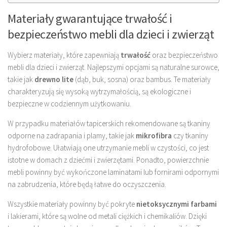
Materiały gwarantujące trwałość i
bezpieczeństwo mebli dla dzieci i zwierząt
Wybierz materiały, które zapewniają
trwałość
oraz bezpieczeństwo
mebli dla dzieci i zwierząt. Najlepszymi opcjami są naturalne surowce,
takie jak
drewno lite
(dąb, buk, sosna) oraz bambus. Te materiały
charakteryzują się wysoką wytrzymałością, są ekologiczne i
bezpieczne w codziennym użytkowaniu.
W przypadku materiałów tapicerskich rekomendowane są tkaniny
odporne na zadrapania i plamy, takie jak
mikrofibra
czy tkaniny
hydrofobowe. Ułatwiają one utrzymanie mebli w czystości, co jest
istotne w domach z dziećmi i zwierzętami. Ponadto, powierzchnie
mebli powinny być wykończone laminatami lub fornirami odpornymi
na zabrudzenia, które będą łatwe do oczyszczenia.
Wszystkie materiały powinny być pokryte
nietoksycznymi farbami
i lakierami, które są wolne od metali ciężkich i chemikaliów. Dzięki