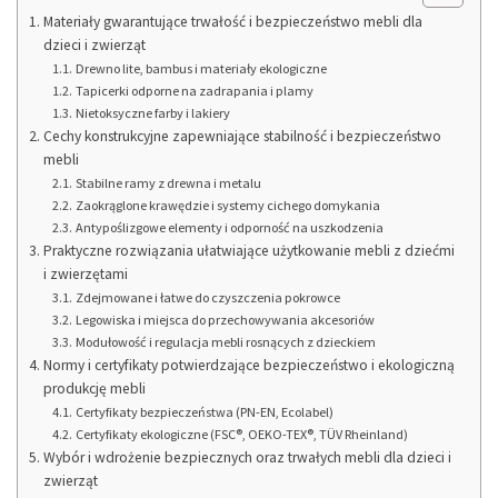
Materiały gwarantujące trwałość i bezpieczeństwo mebli dla
dzieci i zwierząt
Drewno lite, bambus i materiały ekologiczne
Tapicerki odporne na zadrapania i plamy
Nietoksyczne farby i lakiery
Cechy konstrukcyjne zapewniające stabilność i bezpieczeństwo
mebli
Stabilne ramy z drewna i metalu
Zaokrąglone krawędzie i systemy cichego domykania
Antypoślizgowe elementy i odporność na uszkodzenia
Praktyczne rozwiązania ułatwiające użytkowanie mebli z dziećmi
i zwierzętami
Zdejmowane i łatwe do czyszczenia pokrowce
Legowiska i miejsca do przechowywania akcesoriów
Modułowość i regulacja mebli rosnących z dzieckiem
Normy i certyfikaty potwierdzające bezpieczeństwo i ekologiczną
produkcję mebli
Certyfikaty bezpieczeństwa (PN-EN, Ecolabel)
Certyfikaty ekologiczne (FSC®, OEKO-TEX®, TÜV Rheinland)
Wybór i wdrożenie bezpiecznych oraz trwałych mebli dla dzieci i
zwierząt