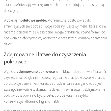
jednocześnie dają zwierzętom komfort, nie kolidując z przestrzenią
dziecięcą.
Wybieraj
modułowe meble
, które można dostosować do
zmieniających się potrzeb Twojej rodziny. Zestawy mebli, które rosną
razem z dzieckiem, są elastyczne i mogą przybierać różne formy, co
pozwala na efektywne wykorzystanie przestrzeni w miarę dorastania
dzieci.
Zdejmowane i łatwe do czyszczenia
pokrowce
Wybierz
zdejmowane pokrowce
w meblach, aby zapewnić łatwość
czyszczenia. Dzięki nim możesz regularnie prać pokrowce w pralce,
co skutkuje usuwaniem kurzu, zabrudzeń oraz alergenów, co jest
szczególnie ważne w domach z dziećmi i zwierzętami. Zdejmowanie
pokrowców powinno być proste, co pozwala na szybką
konserwację i dbanie o higienę mebli.
Meble przyjazne zwierzętom powinny mieć pokrowce, które nie tylko