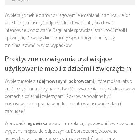
Wybierając meble z antypоślizgowymi elementami, pamiętaj, że ich
konstrukcja musi być odpowiednio trwała, aby przetrwać
intensywne użytkowanie. Regularnie sprawdzaj stabilność mebli i
upewnij się, że wszystkie elementy są w dobrym stanie, aby
zminimalizować ryzyko wypadków.
Praktyczne rozwiązania ułatwiające
użytkowanie mebli z dziećmi i zwierzętami
Wybierz meble z
zdejmowanymi pokrowcami
, które można łatwo
prać. Dzięki temu utrzymasz łatwość czyszczenia, co jest kluczowe w
domach z dziećmi i zwierzętami. Pokrowce powinny być
dostosowane do prania w pralce, co ułatwia usuwanie plam i
zabrudzeń.
Wprowadź
legowiska
w swoich meblach, by zapewnić zwierzakom
wygodne miejsca do odpoczynku. Dobrze zaprojektowane
legowiska harmonijnie wpasowują się w wystrój wnętrza, a