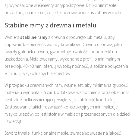
są wyposażone w elementy antypoślizgowe. Dzięki nim meble
pozostaną na miejscu, co jest kluczowe podczas zabaw w ruchu.
Stabilne ramy z drewna i metalu
Wybierz
stabilne ramy
z drewna dębowego lub metalu, aby
zapewnić bezpieczeństwo użytkowników. Drewno dębowe, jako
twardy gatunek drewna, gwarantuje trwałość i odporność na
uszkodzenia. Metalowe ramy, wykonane z profili o minimalnym
przekroju 40×40 mm, oferują wysoką nośność, a solidne połączenia
eliminują ryzyko luźnych elementów.
W przypadku drewnianych ram, ważne jest, aby minimalna grubość
materiału wynosiła 2,5 cm. Dodatkowe wzmocnienia oraz obecność
centralnej belki wspierającej zwiększają stabilność konstrukcji.
Zastosowanie takich rozwiązań konstrukcyjnych minimalizuje
ryzyko urazów, co jest istotne w meblach przeznaczonych dla dzieci
i zwierząt.
Stwórz trwałe i funkcjonalne meble, zwracając uwagę na jakość