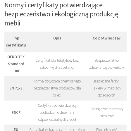
Normy i certyfikaty potwierdzające
bezpieczeństwo i ekologiczną produkcję
mebli
Typ
Opis
Co potwierdza?
certyfikatu
OEKO-TEX
Certyfikat dla tekstyliów bez
Bezpieczeństwo
Standard
szkodliwych substancji
zdrowia użytkowników
100
Norma dotycząca chemicznego
Bezpieczne farby i
EN 71-3
bezpieczeństwa produktów dla
lakiery w meblach
dzieci
dziecięcych
Certyfikat potwierdzający
Ekologiczne materiały
FSC®
pochodzenie drewna z
meblowe
odpowiedzialnych źródeł
EU
Certyfikat wskazujący na produkty o
Ekologiczność