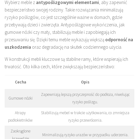
Wybierz meble z
antypoślizgowymi elementami
, aby zapewnić
bezpieczeństwo swojej rodziny. Takie rozwiązania minimalizują
ryzyko poślizgów, co jest szczególnie ważne w domach, gdzie
przebywają dzieci i zwierzęta. Antypoślizgowe wykończenia, jak
gumowe nóżki czy maty, stabilizują meble i zapobiegają ich
przesuwaniu się. Dzięki temu meble wykazują większą
odporność na
uszkodzenia
oraz degradację na skutek codziennego użycia.
W konstrukcji mebli kluczowe są stabilne ramy, które wspierają ich
trwałość. Oto kilka cech, które zwiększają bezpieczeństwo:
Cecha
Opis
Zapewniają lepszą przyczepność do podłoża, niwelując
Gumowe nóżki
ryzyko poślizgu.
Atrapy
Stabilizują mebel w trakcie użytkowania, co zmniejsza
podłokietników
ryzyko przewrócenia.
Zaokrąglone
Minimalizują ryzyko urazów w przypadku uderzenia.
krawędzie