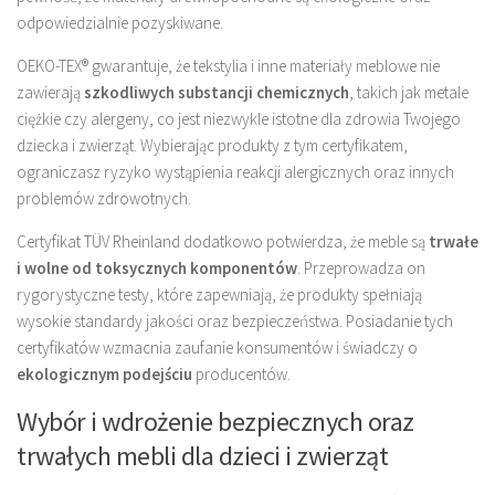
odpowiedzialnie pozyskiwane.
OEKO-TEX® gwarantuje, że tekstylia i inne materiały meblowe nie
zawierają
szkodliwych substancji chemicznych
, takich jak metale
ciężkie czy alergeny, co jest niezwykle istotne dla zdrowia Twojego
dziecka i zwierząt. Wybierając produkty z tym certyfikatem,
ograniczasz ryzyko wystąpienia reakcji alergicznych oraz innych
problemów zdrowotnych.
Certyfikat TÜV Rheinland dodatkowo potwierdza, że meble są
trwałe
i wolne od toksycznych komponentów
. Przeprowadza on
rygorystyczne testy, które zapewniają, że produkty spełniają
wysokie standardy jakości oraz bezpieczeństwa. Posiadanie tych
certyfikatów wzmacnia zaufanie konsumentów i świadczy o
ekologicznym podejściu
producentów.
Wybór i wdrożenie bezpiecznych oraz
trwałych mebli dla dzieci i zwierząt