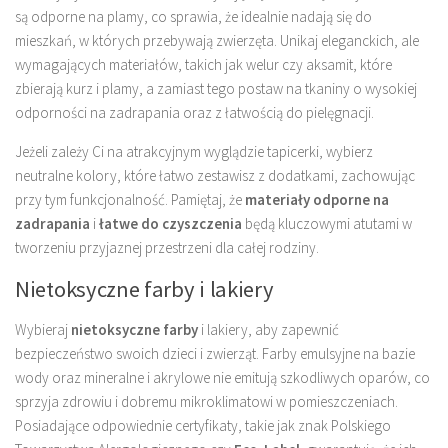
są odporne na plamy, co sprawia, że idealnie nadają się do
mieszkań, w których przebywają zwierzęta. Unikaj eleganckich, ale
wymagających materiałów, takich jak welur czy aksamit, które
zbierają kurz i plamy, a zamiast tego postaw na tkaniny o wysokiej
odporności na zadrapania oraz z łatwością do pielęgnacji.
Jeżeli zależy Ci na atrakcyjnym wyglądzie tapicerki, wybierz
neutralne kolory, które łatwo zestawisz z dodatkami, zachowując
przy tym funkcjonalność. Pamiętaj, że
materiały odporne na
zadrapania
i
łatwe do czyszczenia
będą kluczowymi atutami w
tworzeniu przyjaznej przestrzeni dla całej rodziny.
Nietoksyczne farby i lakiery
Wybieraj
nietoksyczne farby
i lakiery, aby zapewnić
bezpieczeństwo swoich dzieci i zwierząt. Farby emulsyjne na bazie
wody oraz mineralne i akrylowe nie emitują szkodliwych oparów, co
sprzyja zdrowiu i dobremu mikroklimatowi w pomieszczeniach.
Posiadające odpowiednie certyfikaty, takie jak znak Polskiego