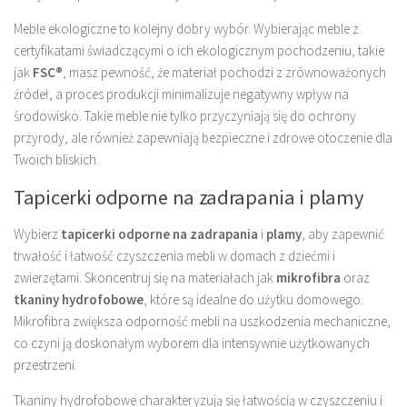
Meble ekologiczne to kolejny dobry wybór. Wybierając meble z
certyfikatami świadczącymi o ich ekologicznym pochodzeniu, takie
jak
FSC®
, masz pewność, że materiał pochodzi z zrównoważonych
źródeł, a proces produkcji minimalizuje negatywny wpływ na
środowisko. Takie meble nie tylko przyczyniają się do ochrony
przyrody, ale również zapewniają bezpieczne i zdrowe otoczenie dla
Twoich bliskich.
Tapicerki odporne na zadrapania i plamy
Wybierz
tapicerki odporne na zadrapania
i
plamy
, aby zapewnić
trwałość i łatwość czyszczenia mebli w domach z dziećmi i
zwierzętami. Skoncentruj się na materiałach jak
mikrofibra
oraz
tkaniny hydrofobowe
, które są idealne do użytku domowego.
Mikrofibra zwiększa odporność mebli na uszkodzenia mechaniczne,
co czyni ją doskonałym wyborem dla intensywnie użytkowanych
przestrzeni.
Tkaniny hydrofobowe charakteryzują się łatwością w czyszczeniu i