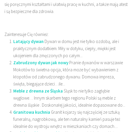
się poręcznymi kształtami i ułatwią pracę w kuchni, a także mają atest
i są bezpieczne dla zdrowia.
Zainteresuje Cię również:
Latający dywan
Dywan w domu jest nie tylko ozdobą, ale i
praktycznym dodatkiem. Miły w dotyku, ciepły, miękki jest
ukojeniem dla zmęczonych po całym...
Zabrudzony dywan jak nowy
Pranie dywanów w warszawie
Mokotów to świetna opcja, która może być wybawieniem z
kłopotów od zabrudzonego dywanu. Domowa impreza,
święta, biegające dzieci…ile...
Meble z drewna ze Śląska
Śląsk to nie tylko zagłębie
węglowe… Innym skarbem tego regionu Polski są meble z
drewna śląskie . Doskonałej jakości, idealnie dopasowane do...
Granitowa kuchnia
Granit kojarzy się najczęściej ze sztuką
funeralną, nagrobkową, ale ten naturalny kamień pasuje też
idealnie do wystroju wnętrz w mieszkaniach czy domach....