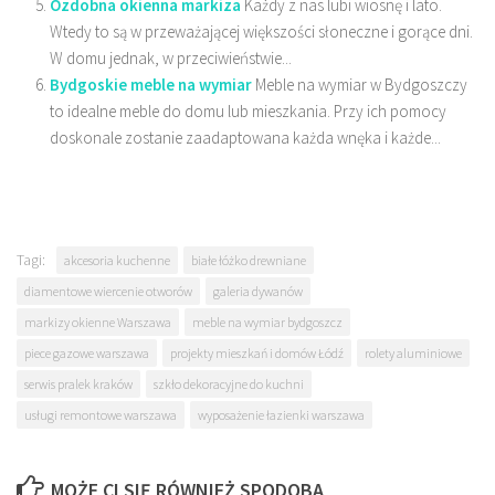
Ozdobna okienna markiza
Każdy z nas lubi wiosnę i lato.
Wtedy to są w przeważającej większości słoneczne i gorące dni.
W domu jednak, w przeciwieństwie...
Bydgoskie meble na wymiar
Meble na wymiar w Bydgoszczy
to idealne meble do domu lub mieszkania. Przy ich pomocy
doskonale zostanie zaadaptowana każda wnęka i każde...
Tagi:
akcesoria kuchenne
białe łóżko drewniane
diamentowe wiercenie otworów
galeria dywanów
markizy okienne Warszawa
meble na wymiar bydgoszcz
piece gazowe warszawa
projekty mieszkań i domów Łódź
rolety aluminiowe
serwis pralek kraków
szkło dekoracyjne do kuchni
usługi remontowe warszawa
wyposażenie łazienki warszawa
MOŻE CI SIĘ RÓWNIEŻ SPODOBA