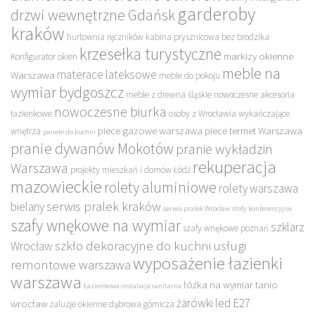
garderoby
drzwi wewnętrzne Gdańsk
kraków
hurtownia ręczników
kabina prysznicowa bez brodzika
krzesełka turystyczne
markizy okienne
Konfigurator okien
meble na
materace lateksowe
Warszawa
meble do pokoju
wymiar bydgoszcz
meble z drewna śląskie
nowoczesne akcesoria
nowoczesne biurka
łazienkowe
osoby z Wrocławia wykańczające
piece gazowe warszawa
piece termet Warszawa
wnętrza
panele do kuchni
pranie dywanów Mokotów
pranie wykładzin
rekuperacja
Warszawa
projekty mieszkań i domów Łódź
mazowieckie
rolety aluminiowe
rolety warszawa
serwis pralek kraków
bielany
serwis pralek Wrocław
stoły konferencyjne
szafy wnękowe na wymiar
szklarz
szafy wnękowe poznań
szkło dekoracyjne do kuchni
usługi
Wrocław
wyposażenie łazienki
remontowe warszawa
warszawa
łóżka na wymiar tanio
Łazienkowa instalacja sanitarna
żarówki led E27
wrocław
żaluzje okienne dąbrowa górnicza