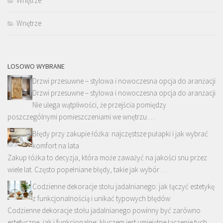
Wnętrze
Wnętrze
LOSOWO WYBRANE
Drzwi przesuwne – stylowa i nowoczesna opcja do aranżacji
Drzwi przesuwne – stylowa i nowoczesna opcja do aranżacji
Nie ulega wątpliwości, że przejścia pomiędzy
poszczególnymi pomieszczeniami we wnętrzu …
Błędy przy zakupie łóżka: najczęstsze pułapki i jak wybrać
komfort na lata
Zakup łóżka to decyzja, która może zaważyć na jakości snu przez
wiele lat. Często popełniane błędy, takie jak wybór …
Codzienne dekoracje stołu jadalnianego: jak łączyć estetykę
z funkcjonalnością i unikać typowych błędów
Codzienne dekoracje stołu jadalnianego powinny być zarówno
estetyczne, jak i funkcjonalne; kluczem jest umiejętne łączenie tych