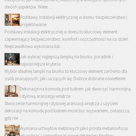
dwóch aspektów. Wiele …
Podstawy instalacji elektrycznej w domu: bezpieczeństwo i
projektowanie
Podstawy instalacji elektrycznej w domu to kluczowy element
zapewniający bezpieczeństwo, komfort i oszczędności na co dzień.
Nieprawidłowo wykonana lub …
Jak wybrać najlepszą lampkę na biurko: poradnik i
najważniejsze kryteria
Wybór idealnej lampki na biurko to kluczowy element zarówno dla
osób pracujących, jak i uczących się. Dobrze dobrane oświetlenie …
Dekoracje na komodę pod lustrem: jak stworzyć harmonijną
i stylową aranżację wnętrza
Stworzenie harmonijnej i stylowej aranżacji wnętrza z użyciem
dekoracji na komodę pod lustrem może być wyzwaniem, zwłaszcza
gdy nie …
Wymiana uchwytów meblowych jako prosta metamorfoza:
jak wybrać i zamontować nowe detale bez błędów