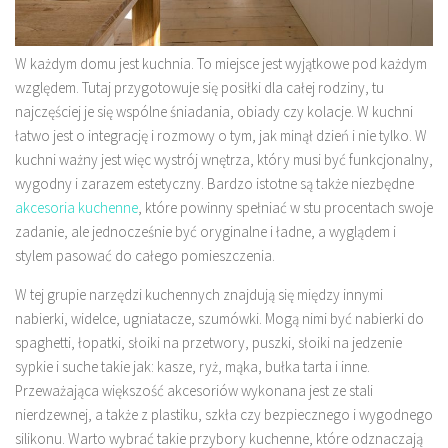
W każdym domu jest kuchnia. To miejsce jest wyjątkowe pod każdym
względem. Tutaj przygotowuje się posiłki dla całej rodziny, tu
najczęściej je się wspólne śniadania, obiady czy kolacje. W kuchni
łatwo jest o integrację i rozmowy o tym, jak minął dzień i nie tylko. W
kuchni ważny jest więc wystrój wnętrza, który musi być funkcjonalny,
wygodny i zarazem estetyczny. Bardzo istotne są także niezbędne
akcesoria kuchenne
, które powinny spełniać w stu procentach swoje
zadanie, ale jednocześnie być oryginalne i ładne, a wyglądem i
stylem pasować do całego pomieszczenia.
W tej grupie narzędzi kuchennych znajdują się między innymi
nabierki, widelce, ugniatacze, szumówki. Mogą nimi być nabierki do
spaghetti, łopatki, słoiki na przetwory, puszki, słoiki na jedzenie
sypkie i suche takie jak: kasze, ryż, mąka, bułka tarta i inne.
Przeważająca większość akcesoriów wykonana jest ze stali
nierdzewnej, a także z plastiku, szkła czy bezpiecznego i wygodnego
silikonu. Warto wybrać takie przybory kuchenne, które odznaczają