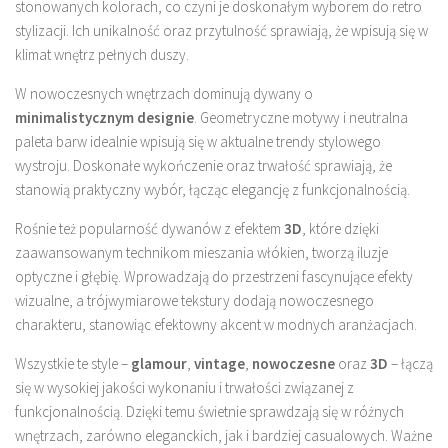
stonowanych kolorach, co czyni je doskonałym wyborem do retro
stylizacji. Ich unikalność oraz przytulność sprawiają, że wpisują się w
klimat wnętrz pełnych duszy.
W nowoczesnych wnętrzach dominują dywany o
minimalistycznym designie
. Geometryczne motywy i neutralna
paleta barw idealnie wpisują się w aktualne trendy stylowego
wystroju. Doskonałe wykończenie oraz trwałość sprawiają, że
stanowią praktyczny wybór, łącząc elegancję z funkcjonalnością.
Rośnie też popularność dywanów z efektem
3D
, które dzięki
zaawansowanym technikom mieszania włókien, tworzą iluzje
optyczne i głębię. Wprowadzają do przestrzeni fascynujące efekty
wizualne, a trójwymiarowe tekstury dodają nowoczesnego
charakteru, stanowiąc efektowny akcent w modnych aranżacjach.
Wszystkie te style –
glamour
,
vintage
,
nowoczesne
oraz
3D
– łączą
się w wysokiej jakości wykonaniu i trwałości związanej z
funkcjonalnością. Dzięki temu świetnie sprawdzają się w różnych
wnętrzach, zarówno eleganckich, jak i bardziej casualowych. Ważne