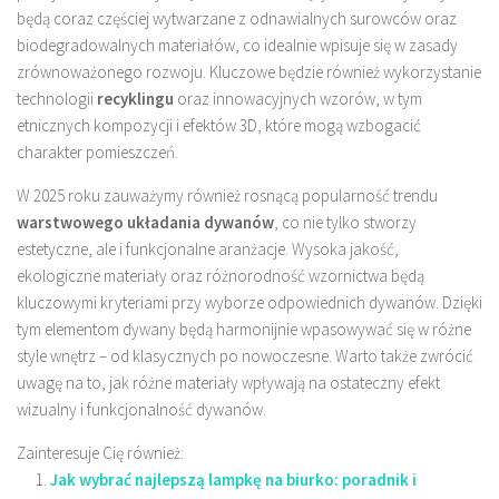
będą coraz częściej wytwarzane z odnawialnych surowców oraz
biodegradowalnych materiałów, co idealnie wpisuje się w zasady
zrównoważonego rozwoju. Kluczowe będzie również wykorzystanie
technologii
recyklingu
oraz innowacyjnych wzorów, w tym
etnicznych kompozycji i efektów 3D, które mogą wzbogacić
charakter pomieszczeń.
W 2025 roku zauważymy również rosnącą popularność trendu
warstwowego układania dywanów
, co nie tylko stworzy
estetyczne, ale i funkcjonalne aranżacje. Wysoka jakość,
ekologiczne materiały oraz różnorodność wzornictwa będą
kluczowymi kryteriami przy wyborze odpowiednich dywanów. Dzięki
tym elementom dywany będą harmonijnie wpasowywać się w różne
style wnętrz – od klasycznych po nowoczesne. Warto także zwrócić
uwagę na to, jak różne materiały wpływają na ostateczny efekt
wizualny i funkcjonalność dywanów.
Zainteresuje Cię również:
Jak wybrać najlepszą lampkę na biurko: poradnik i