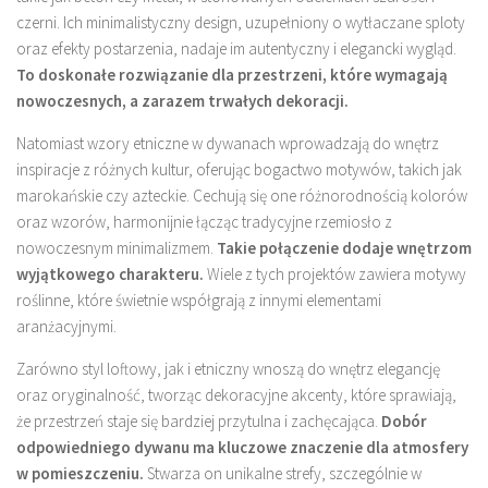
czerni. Ich minimalistyczny design, uzupełniony o wytłaczane sploty
oraz efekty postarzenia, nadaje im autentyczny i elegancki wygląd.
To doskonałe rozwiązanie dla przestrzeni, które wymagają
nowoczesnych, a zarazem trwałych dekoracji.
Natomiast wzory etniczne w dywanach wprowadzają do wnętrz
inspiracje z różnych kultur, oferując bogactwo motywów, takich jak
marokańskie czy azteckie. Cechują się one różnorodnością kolorów
oraz wzorów, harmonijnie łącząc tradycyjne rzemiosło z
nowoczesnym minimalizmem.
Takie połączenie dodaje wnętrzom
wyjątkowego charakteru.
Wiele z tych projektów zawiera motywy
roślinne, które świetnie współgrają z innymi elementami
aranżacyjnymi.
Zarówno styl loftowy, jak i etniczny wnoszą do wnętrz elegancję
oraz oryginalność, tworząc dekoracyjne akcenty, które sprawiają,
że przestrzeń staje się bardziej przytulna i zachęcająca.
Dobór
odpowiedniego dywanu ma kluczowe znaczenie dla atmosfery
w pomieszczeniu.
Stwarza on unikalne strefy, szczególnie w