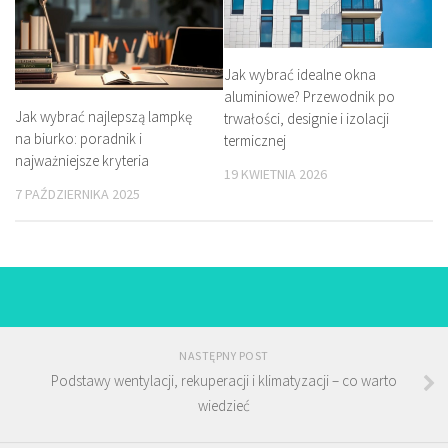
Jak wybrać idealne okna
aluminiowe? Przewodnik po
Jak wybrać najlepszą lampkę
trwałości, designie i izolacji
na biurko: poradnik i
termicznej
najważniejsze kryteria
19 KWIETNIA 2026
7 PAŹDZIERNIKA 2025
NASTĘPNY POST
Podstawy wentylacji, rekuperacji i klimatyzacji – co warto
wiedzieć