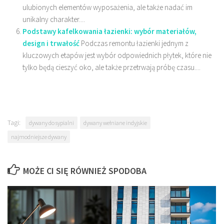
ulubionych elementów wyposażenia, ale także nadać im
unikalny charakter....
Podstawy kafelkowania łazienki: wybór materiałów,
design i trwałość
Podczas remontu łazienki jednym z
kluczowych etapów jest wybór odpowiednich płytek, które nie
tylko będą cieszyć oko, ale także przetrwają próbę czasu....
Tagi:
dywany do sypialni
dywany wełniane indyjskie
najmodniejsze dywany
MOŻE CI SIĘ RÓWNIEŻ SPODOBA