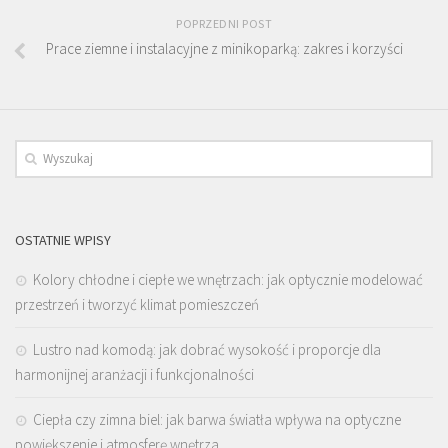
POPRZEDNI POST
Prace ziemne i instalacyjne z minikoparką: zakres i korzyści
OSTATNIE WPISY
Kolory chłodne i ciepłe we wnętrzach: jak optycznie modelować
przestrzeń i tworzyć klimat pomieszczeń
Lustro nad komodą: jak dobrać wysokość i proporcje dla
harmonijnej aranżacji i funkcjonalności
Ciepła czy zimna biel: jak barwa światła wpływa na optyczne
powiększenie i atmosferę wnętrza