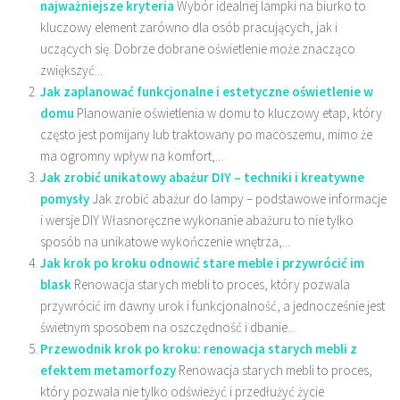
najważniejsze kryteria
Wybór idealnej lampki na biurko to
kluczowy element zarówno dla osób pracujących, jak i
uczących się. Dobrze dobrane oświetlenie może znacząco
zwiększyć...
Jak zaplanować funkcjonalne i estetyczne oświetlenie w
domu
Planowanie oświetlenia w domu to kluczowy etap, który
często jest pomijany lub traktowany po macoszemu, mimo że
ma ogromny wpływ na komfort,...
Jak zrobić unikatowy abażur DIY – techniki i kreatywne
pomysły
Jak zrobić abażur do lampy – podstawowe informacje
i wersje DIY Własnoręczne wykonanie abażuru to nie tylko
sposób na unikatowe wykończenie wnętrza,...
Jak krok po kroku odnowić stare meble i przywrócić im
blask
Renowacja starych mebli to proces, który pozwala
przywrócić im dawny urok i funkcjonalność, a jednocześnie jest
świetnym sposobem na oszczędność i dbanie...
Przewodnik krok po kroku: renowacja starych mebli z
efektem metamorfozy
Renowacja starych mebli to proces,
który pozwala nie tylko odświeżyć i przedłużyć życie