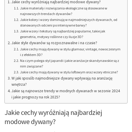
Jakie cechy wyróżniają najbardziej modowe dywany?
Jakie materiały i rozwiązania ekologiczne są stosowane w
najnowszych trendach dywanów?
Jakie kolory i wzory dominują w najmodniejszych dywanach, od
stonowanych odcieni po intensywne barwy?
Jakie wzory i tekstury są najbardziej popularne, takie jak
geometria, motywy roślinne czy iluzje 3D?
Jakie style dywanów są rozpoznawalne i na czasie?
Jakie cechy mają dywany w stylu glamour, vintage, nowoczesnym
i z efektem 3D?
Na czym polega styl japandi i jakie aranżacje skandynawskie są z
nim związane?
Jakie cechy mają dywany w stylu loftowym oraz wzory etniczne?
W jaki sposób najmodniejsze dywany wpływają na aranżację
wnętrza?
Jakie są najnowsze trendy w modnych dywanach w sezonie 2024
i jakie prognozy na rok 2025?
Jakie cechy wyróżniają najbardziej
modowe dywany?