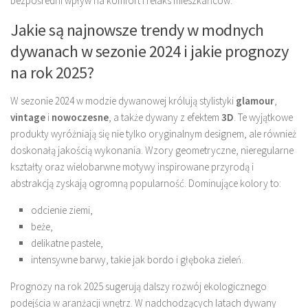
bezpośredni wpływ na komfort i relaks mieszkańców.
Jakie są najnowsze trendy w modnych
dywanach w sezonie 2024 i jakie prognozy
na rok 2025?
W sezonie 2024 w modzie dywanowej królują stylistyki
glamour
,
vintage
i
nowoczesne
, a także dywany z efektem
3D
. Te wyjątkowe
produkty wyróżniają się nie tylko oryginalnym designem, ale również
doskonałą jakością wykonania. Wzory geometryczne, nieregularne
kształty oraz wielobarwne motywy inspirowane przyrodą i
abstrakcją zyskają ogromną popularność. Dominujące kolory to:
odcienie ziemi,
beże,
delikatne pastele,
intensywne barwy, takie jak bordo i głęboka zieleń.
Prognozy na rok 2025 sugerują dalszy rozwój ekologicznego
podejścia w aranżacji wnętrz. W nadchodzących latach dywany