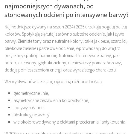
najmodniejszych dywanach, od
stonowanych odcieni po intensywne barwy?
Najmodniejsze dywany na sezon 2024 i 2025 urzekają bogatą paletą
kolorów. Spotykają się tutaj zarówno subtelne odcienie, jak i żywe
barwy. Ziemiste tony oraz neutralne kolory, takie jak beże, szarości,
oliwkowe zielenie i pastelowe odcienie, wprowadzają do wnętrz
przyjemny spokój i harmonię. Natomiast intensywne barwy, jak
bordo, czerwony, głęboki zielony, niebieski czy pomarańczowy,
dodają pomieszczeniom energii oraz wyrazistego charakteru.
Wzory dywanów cieszą się ogromną różnorodnością:
geometryczne linie,
asymetryczne zestawienia kolorystyczne,
motywy roślinne,
abstrakcyjne wzory,
wielokolorowe dywany z efektami przecierania i antykowania.
W 2025 roku szczególnie popularne będą dywany z nieregularnymi,