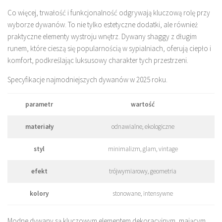
Co więcej, trwałość i funkcjonalność odgrywają kluczową rolę przy
wyborze dywanów. To nie tylko estetyczne dodatki, ale również
praktyczne elementy wystroju wnętrz. Dywany shaggy z długim
runem, które cieszą się popularnością w sypialniach, oferują ciepło i
komfort, podkreślając luksusowy charakter tych przestrzeni.
Specyfikacje najmodniejszych dywanów w 2025 roku.
parametr
wartość
materiały
odnawialne, ekologiczne
styl
minimalizm, glam, vintage
efekt
trójwymiarowy, geometria
kolory
stonowane, intensywne
Modne dywany są kluczowym elementem dekoracyjnym, mającym