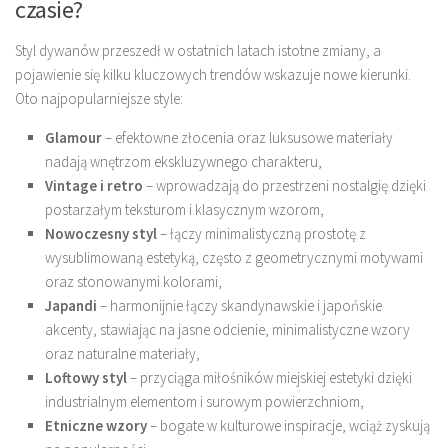
czasie?
Styl dywanów przeszedł w ostatnich latach istotne zmiany, a
pojawienie się kilku kluczowych trendów wskazuje nowe kierunki.
Oto najpopularniejsze style:
Glamour
– efektowne złocenia oraz luksusowe materiały
nadają wnętrzom ekskluzywnego charakteru,
Vintage i retro
– wprowadzają do przestrzeni nostalgię dzięki
postarzałym teksturom i klasycznym wzorom,
Nowoczesny styl
– łączy minimalistyczną prostotę z
wysublimowaną estetyką, często z geometrycznymi motywami
oraz stonowanymi kolorami,
Japandi
– harmonijnie łączy skandynawskie i japońskie
akcenty, stawiając na jasne odcienie, minimalistyczne wzory
oraz naturalne materiały,
Loftowy styl
– przyciąga miłośników miejskiej estetyki dzięki
industrialnym elementom i surowym powierzchniom,
Etniczne wzory
– bogate w kulturowe inspiracje, wciąż zyskują