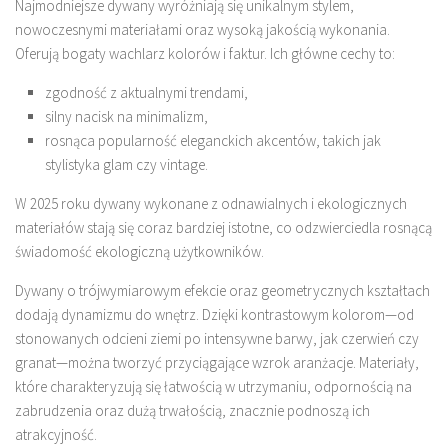
Najmodniejsze dywany wyróżniają się unikalnym stylem,
nowoczesnymi materiałami oraz wysoką jakością wykonania.
Oferują bogaty wachlarz kolorów i faktur. Ich główne cechy to:
zgodność z aktualnymi trendami,
silny nacisk na minimalizm,
rosnąca popularność eleganckich akcentów, takich jak
stylistyka glam czy vintage.
W 2025 roku dywany wykonane z odnawialnych i ekologicznych
materiałów stają się coraz bardziej istotne, co odzwierciedla rosnącą
świadomość ekologiczną użytkowników.
Dywany o trójwymiarowym efekcie oraz geometrycznych kształtach
dodają dynamizmu do wnętrz. Dzięki kontrastowym kolorom—od
stonowanych odcieni ziemi po intensywne barwy, jak czerwień czy
granat—można tworzyć przyciągające wzrok aranżacje. Materiały,
które charakteryzują się łatwością w utrzymaniu, odpornością na
zabrudzenia oraz dużą trwałością, znacznie podnoszą ich
atrakcyjność.