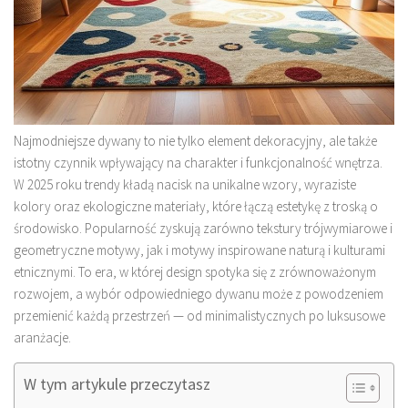
Najmodniejsze dywany to nie tylko element dekoracyjny, ale także
istotny czynnik wpływający na charakter i funkcjonalność wnętrza.
W 2025 roku trendy kładą nacisk na unikalne wzory, wyraziste
kolory oraz ekologiczne materiały, które łączą estetykę z troską o
środowisko. Popularność zyskują zarówno tekstury trójwymiarowe i
geometryczne motywy, jak i motywy inspirowane naturą i kulturami
etnicznymi. To era, w której design spotyka się z zrównoważonym
rozwojem, a wybór odpowiedniego dywanu może z powodzeniem
przemienić każdą przestrzeń — od minimalistycznych po luksusowe
aranżacje.
W tym artykule przeczytasz