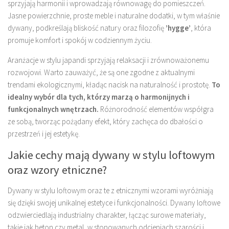
sprzyjają harmonii i wprowadzają równowagę do pomieszczeń.
Jasne powierzchnie, proste meble i naturalne dodatki, w tym właśnie
dywany, podkreślają bliskość natury oraz filozofię
’hygge’
, która
promuje komfort i spokój w codziennym życiu.
Aranżacje w stylu japandi sprzyjają relaksacji i zrównoważonemu
rozwojowi. Warto zauważyć, że są one zgodne z aktualnymi
trendami ekologicznymi, kładąc nacisk na naturalność i prostotę.
To
idealny wybór dla tych, którzy marzą o harmonijnych i
funkcjonalnych wnętrzach.
Różnorodność elementów współgra
ze sobą, tworząc pożądany efekt, który zachęca do dbałości o
przestrzeń i jej estetykę.
Jakie cechy mają dywany w stylu loftowym
oraz wzory etniczne?
Dywany w stylu loftowym oraz te z etnicznymi wzorami wyróżniają
się dzięki swojej unikalnej estetyce i funkcjonalności. Dywany loftowe
odzwierciedlają industrialny charakter, łącząc surowe materiały,
takie jak beton czy metal, w stonowanych odcieniach szarości i