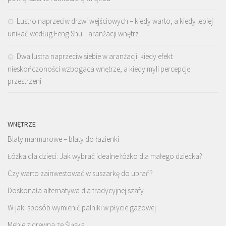
Lustro naprzeciw drzwi wejściowych – kiedy warto, a kiedy lepiej
unikać według Feng Shui i aranżacji wnętrz
Dwa lustra naprzeciw siebie w aranżacji: kiedy efekt
nieskończoności wzbogaca wnętrze, a kiedy myli percepcję
przestrzeni
WNĘTRZE
Blaty marmurowe – blaty do łazienki
Łóżka dla dzieci: Jak wybrać idealne łóżko dla małego dziecka?
Czy warto zainwestować w suszarkę do ubrań?
Doskonała alternatywa dla tradycyjnej szafy
W jaki sposób wymienić palniki w płycie gazowej
Meble z drewna ze Śląska