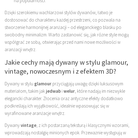
na popularności.
Dzięki szerokiemu wachlarzowi stylów dywanów, łatwo je
dostosować do charakteru każdej przestrzeni, co pozwala na
stworzenie harmonijnej aranżacji – od eleganckiego blasku po
swobodny minimalizm. Warto zastanowić się, jak różne style mogą
współgrać ze sobą, otwierając przed nami nowe możliwości w
aranżacji wnętrz.
Jakie cechy mają dywany w stylu glamour,
vintage, nowoczesnym i z efektem 3D?
Dywany w stylu
glamour
przyciągają uwagę dzięki luksusowym
materiałom, takim jak
jedwab
i
welur
, które nadają im niezwykle
elegancki charakter. Złocenia oraz antyczne efekty dodatkowo
podkreślają ich wyjątkowość, idealnie wpasowując się w
wyrafinowane aranżacje wnętrz.
Dywany
vintage
, z ich postarzaną teksturą i klasycznymi wzorami,
wprowadzają nostalgię minionych epok. Przeważnie występują w