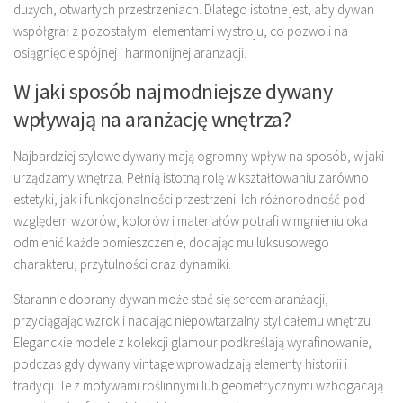
dużych, otwartych przestrzeniach. Dlatego istotne jest, aby dywan
współgrał z pozostałymi elementami wystroju, co pozwoli na
osiągnięcie spójnej i harmonijnej aranżacji.
W jaki sposób najmodniejsze dywany
wpływają na aranżację wnętrza?
Najbardziej stylowe dywany mają ogromny wpływ na sposób, w jaki
urządzamy wnętrza. Pełnią istotną rolę w kształtowaniu zarówno
estetyki, jak i funkcjonalności przestrzeni. Ich różnorodność pod
względem wzorów, kolorów i materiałów potrafi w mgnieniu oka
odmienić każde pomieszczenie, dodając mu luksusowego
charakteru, przytulności oraz dynamiki.
Starannie dobrany dywan może stać się sercem aranżacji,
przyciągając wzrok i nadając niepowtarzalny styl całemu wnętrzu.
Eleganckie modele z kolekcji glamour podkreślają wyrafinowanie,
podczas gdy dywany vintage wprowadzają elementy historii i
tradycji. Te z motywami roślinnymi lub geometrycznymi wzbogacają