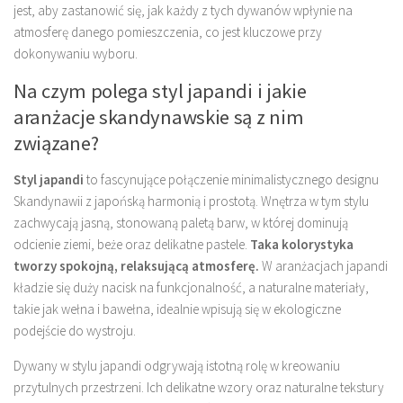
jest, aby zastanowić się, jak każdy z tych dywanów wpłynie na
atmosferę danego pomieszczenia, co jest kluczowe przy
dokonywaniu wyboru.
Na czym polega styl japandi i jakie
aranżacje skandynawskie są z nim
związane?
Styl japandi
to fascynujące połączenie minimalistycznego designu
Skandynawii z japońską harmonią i prostotą. Wnętrza w tym stylu
zachwycają jasną, stonowaną paletą barw, w której dominują
odcienie ziemi, beże oraz delikatne pastele.
Taka kolorystyka
tworzy spokojną, relaksującą atmosferę.
W aranżacjach japandi
kładzie się duży nacisk na funkcjonalność, a naturalne materiały,
takie jak wełna i bawełna, idealnie wpisują się w ekologiczne
podejście do wystroju.
Dywany w stylu japandi odgrywają istotną rolę w kreowaniu
przytulnych przestrzeni. Ich delikatne wzory oraz naturalne tekstury