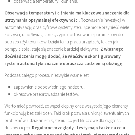
obserwacja temperatury i ciśnienia.
Obserwacja temperatury i ciśnienia ma kluczowe znaczenie dla
utrzymania optymalnej efektywności.
Rozważenie inwestycji w
automatyzację oraz cyfrowe systemy sterujące może przynieść wiele
korzyści, umożliwiając precyzyjne dostosowanie parametrów do
potrzeb użytkowników. Dzięki temu praca urządzeń, takich jak
pompy ciepła, staje się znacznie bardziej efektywna.
Z własnego
doświadczenia mogę dodać, że właściwie skonfigurowany
system automatyki znacznie upraszcza codzienną obsługę.
Podczas całego procesu niezwykle ważne jest:
zapewnienie odpowiedniego nadzoru,
okresowe przeprowadzanie testów.
Warto mieć pewność, że węzeł cieplny oraz wszystkie jego elementy
funkcjonują bez zakłóceń. Taki krok pozwala uniknąć ewentualnych
problemów z działaniem systemu, co jest kluczowe dla ciągłości
dostaw ciepła.
Regularne przeglądy i testy mają także na celu
wczesne wykrywanie potencjalnych usterek, nim przerodzą się