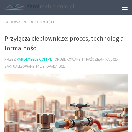
BUDOWA I NIERUCHOMOŚCI
Przyłącza ciepłownicze: proces, technologia i
formalności
PRZEZ
KAROLMEBLE.COM.PL
· OPUBLIKOWANE
14 PAŹDZIERNIKA 2025
·
ZAKTUALIZOWANE
14 LISTOPADA 2025