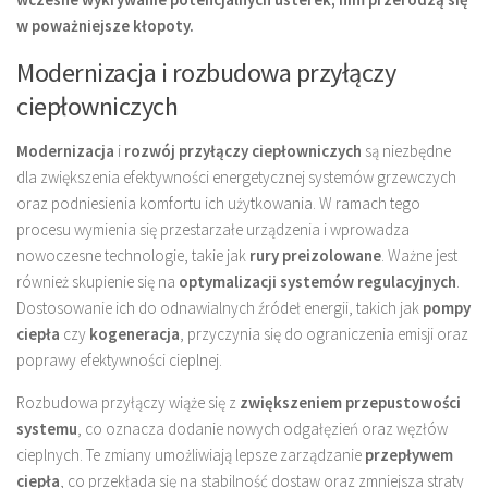
w poważniejsze kłopoty.
Modernizacja i rozbudowa przyłączy
ciepłowniczych
Modernizacja
i
rozwój przyłączy ciepłowniczych
są niezbędne
dla zwiększenia efektywności energetycznej systemów grzewczych
oraz podniesienia komfortu ich użytkowania. W ramach tego
procesu wymienia się przestarzałe urządzenia i wprowadza
nowoczesne technologie, takie jak
rury preizolowane
. Ważne jest
również skupienie się na
optymalizacji systemów regulacyjnych
.
Dostosowanie ich do odnawialnych źródeł energii, takich jak
pompy
ciepła
czy
kogeneracja
, przyczynia się do ograniczenia emisji oraz
poprawy efektywności cieplnej.
Rozbudowa przyłączy wiąże się z
zwiększeniem przepustowości
systemu
, co oznacza dodanie nowych odgałęzień oraz węzłów
cieplnych. Te zmiany umożliwiają lepsze zarządzanie
przepływem
ciepła
, co przekłada się na stabilność dostaw oraz zmniejsza straty