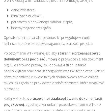
o WTP. Muszą w nim znaleźć się istotne informacje, takie jak:
dane inwestora,
lokalizacja budynku,
parametry planowanego odbioru ciepła,
inne wymagane szczegóły.
Operator sieci przeanalizuje wniosek i przygotuje warunki
techniczne, które określą wymagania dla realizacji projektu.
Po otrzymaniu WTP ważne jest, aby
starannie przeanalizować
dokument oraz podpisać umowę
o przyłączenie. Ten dokument
reguluje zarówno prawa, jak i obowiązki stron, a także
harmonogram prac oraz szczegółowe warunki techniczne. Należy
również pamiętać o ewentualnych dodatkowych zezwoleniach,
takich jak zgoda na prowadzenie robót ziemnych, które mogą być
niezbędne.
Kolejny krok to
opracowanie i zaakceptowanie dokumentacji
projektowej
, zgodnej z warunkami przedstawionymi w WTP. Po
zakończeniu prac budowlanych należy zgłosić przyłącze do