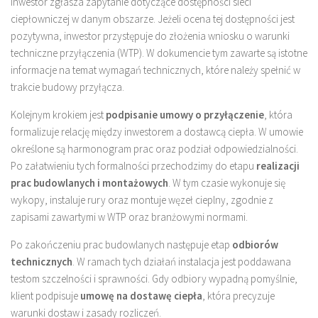
Inwestor zgłasza zapytanie dotyczące dostępności sieci
ciepłowniczej w danym obszarze. Jeżeli ocena tej dostępności jest
pozytywna, inwestor przystępuje do złożenia wniosku o warunki
techniczne przyłączenia (WTP). W dokumencie tym zawarte są istotne
informacje na temat wymagań technicznych, które należy spełnić w
trakcie budowy przyłącza.
Kolejnym krokiem jest
podpisanie umowy o przyłączenie
, która
formalizuje relację między inwestorem a dostawcą ciepła. W umowie
określone są harmonogram prac oraz podział odpowiedzialności.
Po załatwieniu tych formalności przechodzimy do etapu
realizacji
prac budowlanych i montażowych
. W tym czasie wykonuje się
wykopy, instaluje rury oraz montuje węzeł cieplny, zgodnie z
zapisami zawartymi w WTP oraz branżowymi normami.
Po zakończeniu prac budowlanych następuje etap
odbiorów
technicznych
. W ramach tych działań instalacja jest poddawana
testom szczelności i sprawności. Gdy odbiory wypadną pomyślnie,
klient podpisuje
umowę na dostawę ciepła
, która precyzuje
warunki dostaw i zasady rozliczeń.