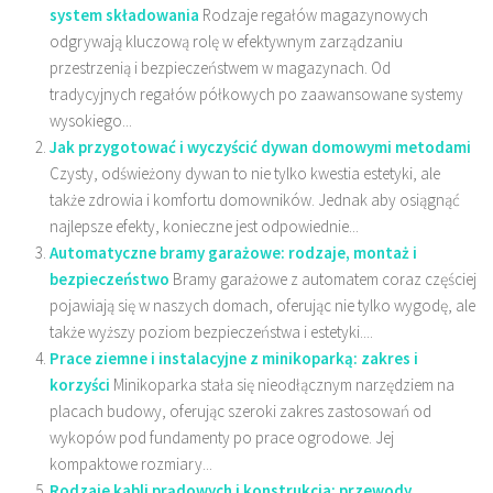
system składowania
Rodzaje regałów magazynowych
odgrywają kluczową rolę w efektywnym zarządzaniu
przestrzenią i bezpieczeństwem w magazynach. Od
tradycyjnych regałów półkowych po zaawansowane systemy
wysokiego...
Jak przygotować i wyczyścić dywan domowymi metodami
Czysty, odświeżony dywan to nie tylko kwestia estetyki, ale
także zdrowia i komfortu domowników. Jednak aby osiągnąć
najlepsze efekty, konieczne jest odpowiednie...
Automatyczne bramy garażowe: rodzaje, montaż i
bezpieczeństwo
Bramy garażowe z automatem coraz częściej
pojawiają się w naszych domach, oferując nie tylko wygodę, ale
także wyższy poziom bezpieczeństwa i estetyki....
Prace ziemne i instalacyjne z minikoparką: zakres i
korzyści
Minikoparka stała się nieodłącznym narzędziem na
placach budowy, oferując szeroki zakres zastosowań od
wykopów pod fundamenty po prace ogrodowe. Jej
kompaktowe rozmiary...
Rodzaje kabli prądowych i konstrukcja: przewody