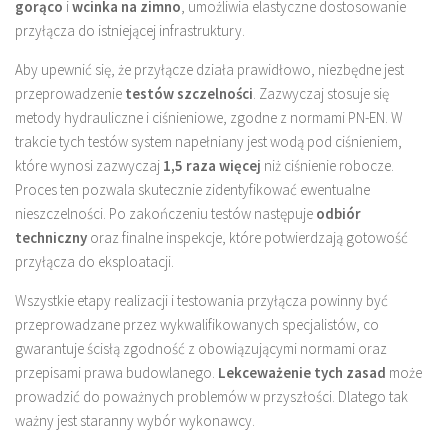
gorąco
i
wcinka na zimno
, umożliwia elastyczne dostosowanie
przyłącza do istniejącej infrastruktury.
Aby upewnić się, że przyłącze działa prawidłowo, niezbędne jest
przeprowadzenie
testów szczelności
. Zazwyczaj stosuje się
metody hydrauliczne i ciśnieniowe, zgodne z normami PN-EN. W
trakcie tych testów system napełniany jest wodą pod ciśnieniem,
które wynosi zazwyczaj
1,5 raza więcej
niż ciśnienie robocze.
Proces ten pozwala skutecznie zidentyfikować ewentualne
nieszczelności. Po zakończeniu testów następuje
odbiór
techniczny
oraz finalne inspekcje, które potwierdzają gotowość
przyłącza do eksploatacji.
Wszystkie etapy realizacji i testowania przyłącza powinny być
przeprowadzane przez wykwalifikowanych specjalistów, co
gwarantuje ścisłą zgodność z obowiązującymi normami oraz
przepisami prawa budowlanego.
Lekceważenie tych zasad
może
prowadzić do poważnych problemów w przyszłości. Dlatego tak
ważny jest staranny wybór wykonawcy.