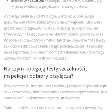
Elementy kształtek
– takie jak trójniki preizolowane, dają
większą swobodę w projektowaniu całego układu.
Wybierając materiały i technologie, warto wziąć pod uwagę
specyfikę warunków technicznych w danym regionie. Tylko w ten
sposób można zapewnić trwałość instalacji i jej odporność na
zmienne czynniki środowiskowe. Staranny dobór surowców oraz
stosowanie sprawdzonych metod, takich jak spawanie muf i złączy,
są kluczowe dla powodzenia całego przedsięwzięcia. Nie możemy
także zapominać o lokalnych normach i standardach, które mogą
wpłynąć na wybór konkretnych rozwiązań.
Na czym polegają testy szczelności,
inspekcje i odbiory przyłącza?
Testy szczelności, inspekcje oraz odbiory przyłącza ciepłowniczego
to kluczowe etapy, które zapewniają zarówno bezpieczeństwo, jak i
prawidłowe funkcjonowanie systemu grzewczego.
Podczas testów szczelności przeprowadza się ciśnieniowe próby