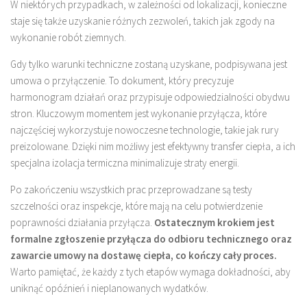
W niektórych przypadkach, w zależności od lokalizacji, konieczne
staje się także uzyskanie różnych zezwoleń, takich jak zgody na
wykonanie robót ziemnych.
Gdy tylko warunki techniczne zostaną uzyskane, podpisywana jest
umowa o przyłączenie. To dokument, który precyzuje
harmonogram działań oraz przypisuje odpowiedzialności obydwu
stron. Kluczowym momentem jest wykonanie przyłącza, które
najczęściej wykorzystuje nowoczesne technologie, takie jak rury
preizolowane. Dzięki nim możliwy jest efektywny transfer ciepła, a ich
specjalna izolacja termiczna minimalizuje straty energii.
Po zakończeniu wszystkich prac przeprowadzane są testy
szczelności oraz inspekcje, które mają na celu potwierdzenie
poprawności działania przyłącza.
Ostatecznym krokiem jest
formalne zgłoszenie przyłącza do odbioru technicznego oraz
zawarcie umowy na dostawę ciepła, co kończy cały proces.
Warto pamiętać, że każdy z tych etapów wymaga dokładności, aby
uniknąć opóźnień i nieplanowanych wydatków.