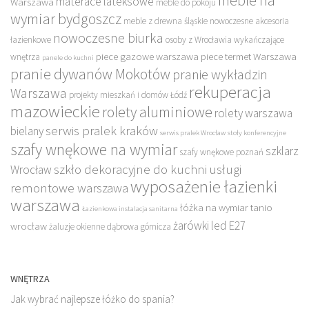
meble na
materace lateksowe
Warszawa
meble do pokoju
wymiar bydgoszcz
meble z drewna śląskie
nowoczesne akcesoria
nowoczesne biurka
łazienkowe
osoby z Wrocławia wykańczające
piece gazowe warszawa
piece termet Warszawa
wnętrza
panele do kuchni
pranie dywanów Mokotów
pranie wykładzin
rekuperacja
Warszawa
projekty mieszkań i domów Łódź
mazowieckie
rolety aluminiowe
rolety warszawa
serwis pralek kraków
bielany
serwis pralek Wrocław
stoły konferencyjne
szafy wnękowe na wymiar
szklarz
szafy wnękowe poznań
szkło dekoracyjne do kuchni
usługi
Wrocław
wyposażenie łazienki
remontowe warszawa
warszawa
łóżka na wymiar tanio
Łazienkowa instalacja sanitarna
żarówki led E27
wrocław
żaluzje okienne dąbrowa górnicza
WNĘTRZA
Jak wybrać najlepsze łóżko do spania?