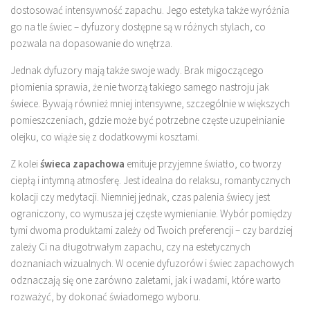
dostosować intensywność zapachu. Jego estetyka także wyróżnia
go na tle świec – dyfuzory dostępne są w różnych stylach, co
pozwala na dopasowanie do wnętrza.
Jednak dyfuzory mają także swoje wady. Brak migoczącego
płomienia sprawia, że nie tworzą takiego samego nastroju jak
świece. Bywają również mniej intensywne, szczególnie w większych
pomieszczeniach, gdzie może być potrzebne częste uzupełnianie
olejku, co wiąże się z dodatkowymi kosztami.
Z kolei
świeca zapachowa
emituje przyjemne światło, co tworzy
ciepłą i intymną atmosferę. Jest idealna do relaksu, romantycznych
kolacji czy medytacji. Niemniej jednak, czas palenia świecy jest
ograniczony, co wymusza jej częste wymienianie. Wybór pomiędzy
tymi dwoma produktami zależy od Twoich preferencji – czy bardziej
zależy Ci na długotrwałym zapachu, czy na estetycznych
doznaniach wizualnych. W ocenie dyfuzorów i świec zapachowych
odznaczają się one zarówno zaletami, jak i wadami, które warto
rozważyć, by dokonać świadomego wyboru.