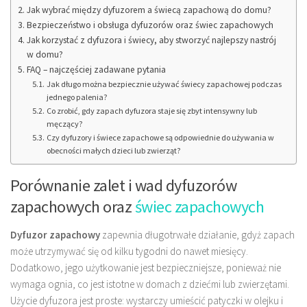
Jak wybrać między dyfuzorem a świecą zapachową do domu?
Bezpieczeństwo i obsługa dyfuzorów oraz świec zapachowych
Jak korzystać z dyfuzora i świecy, aby stworzyć najlepszy nastrój
w domu?
FAQ – najczęściej zadawane pytania
Jak długo można bezpiecznie używać świecy zapachowej podczas
jednego palenia?
Co zrobić, gdy zapach dyfuzora staje się zbyt intensywny lub
męczący?
Czy dyfuzory i świece zapachowe są odpowiednie do używania w
obecności małych dzieci lub zwierząt?
Porównanie zalet i wad dyfuzorów
zapachowych oraz
świec zapachowych
Dyfuzor zapachowy
zapewnia długotrwałe działanie, gdyż zapach
może utrzymywać się od kilku tygodni do nawet miesięcy.
Dodatkowo, jego użytkowanie jest bezpieczniejsze, ponieważ nie
wymaga ognia, co jest istotne w domach z dziećmi lub zwierzętami.
Użycie dyfuzora jest proste: wystarczy umieścić patyczki w olejku i