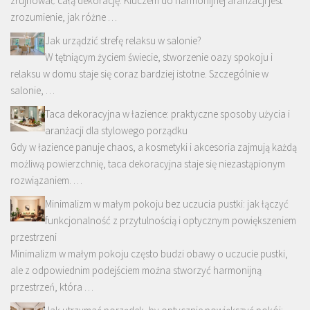
zrujnować całą dekorację. Kluczem do harmonijnej aranżacji jest
zrozumienie, jak różne …
Jak urządzić strefę relaksu w salonie?
W tętniącym życiem świecie, stworzenie oazy spokoju i
relaksu w domu staje się coraz bardziej istotne. Szczególnie w
salonie, …
Taca dekoracyjna w łazience: praktyczne sposoby użycia i
aranżacji dla stylowego porządku
Gdy w łazience panuje chaos, a kosmetyki i akcesoria zajmują każdą
możliwą powierzchnię, taca dekoracyjna staje się niezastąpionym
rozwiązaniem. …
Minimalizm w małym pokoju bez uczucia pustki: jak łączyć
funkcjonalność z przytulnością i optycznym powiększeniem
przestrzeni
Minimalizm w małym pokoju często budzi obawy o uczucie pustki,
ale z odpowiednim podejściem można stworzyć harmonijną
przestrzeń, która …