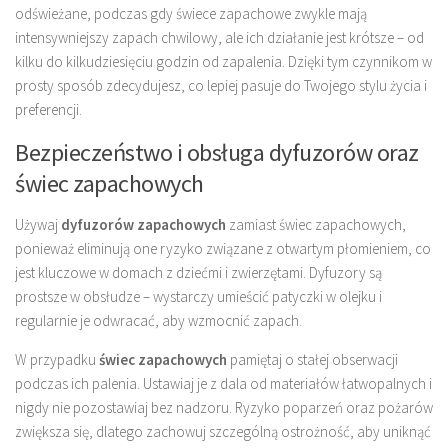
odświeżane, podczas gdy świece zapachowe zwykle mają
intensywniejszy zapach chwilowy, ale ich działanie jest krótsze – od
kilku do kilkudziesięciu godzin od zapalenia. Dzięki tym czynnikom w
prosty sposób zdecydujesz, co lepiej pasuje do Twojego stylu życia i
preferencji.
Bezpieczeństwo i obsługa dyfuzorów oraz
świec zapachowych
Używaj
dyfuzorów zapachowych
zamiast świec zapachowych,
ponieważ eliminują one ryzyko związane z otwartym płomieniem, co
jest kluczowe w domach z dziećmi i zwierzętami. Dyfuzory są
prostsze w obsłudze – wystarczy umieścić patyczki w olejku i
regularnie je odwracać, aby wzmocnić zapach.
W przypadku
świec zapachowych
pamiętaj o stałej obserwacji
podczas ich palenia. Ustawiaj je z dala od materiałów łatwopalnych i
nigdy nie pozostawiaj bez nadzoru. Ryzyko poparzeń oraz pożarów
zwiększa się, dlatego zachowuj szczególną ostrożność, aby uniknąć