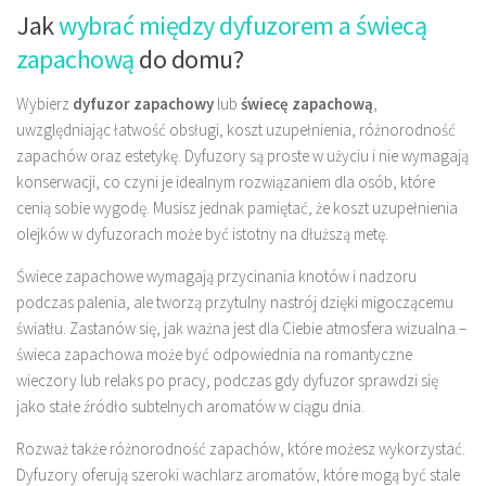
Jak
wybrać między dyfuzorem a świecą
zapachową
do domu?
Wybierz
dyfuzor zapachowy
lub
świecę zapachową
,
uwzględniając łatwość obsługi, koszt uzupełnienia, różnorodność
zapachów oraz estetykę. Dyfuzory są proste w użyciu i nie wymagają
konserwacji, co czyni je idealnym rozwiązaniem dla osób, które
cenią sobie wygodę. Musisz jednak pamiętać, że koszt uzupełnienia
olejków w dyfuzorach może być istotny na dłuższą metę.
Świece zapachowe wymagają przycinania knotów i nadzoru
podczas palenia, ale tworzą przytulny nastrój dzięki migoczącemu
światłu. Zastanów się, jak ważna jest dla Ciebie atmosfera wizualna –
świeca zapachowa może być odpowiednia na romantyczne
wieczory lub relaks po pracy, podczas gdy dyfuzor sprawdzi się
jako stałe źródło subtelnych aromatów w ciągu dnia.
Rozważ także różnorodność zapachów, które możesz wykorzystać.
Dyfuzory oferują szeroki wachlarz aromatów, które mogą być stale