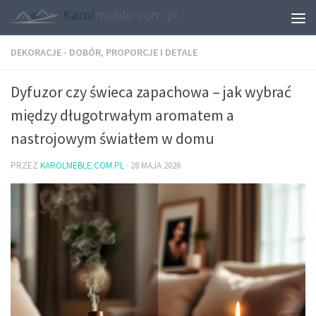
DEKORACJE - DOBÓR, PROPORCJE I DETALE
Dyfuzor czy świeca zapachowa – jak wybrać
między długotrwałym aromatem a
nastrojowym światłem w domu
PRZEZ
KAROLMEBLE.COM.PL
·
28 MAJA 2026