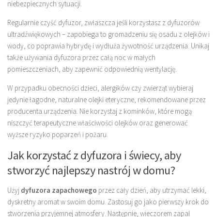
niebezpiecznych sytuacji.
Regularnie czyść dyfuzor, zwłaszcza jeśli korzystasz z dyfuzorów
ultradźwiękowych – zapobiega to gromadzeniu się osadu z olejków i
wody, co poprawia hybrydę i wydłuża żywotność urządzenia. Unikaj
także używania dyfuzora przez całą noc w małych
pomieszczeniach, aby zapewnić odpowiednią wentylację.
W przypadku obecności dzieci, alergików czy zwierząt wybieraj
jedynie łagodne, naturalne olejki eteryczne, rekomendowane przez
producenta urządzenia. Nie korzystaj z kominków, które mogą
niszczyć terapeutyczne właściwości olejków oraz generować
wyższe ryzyko poparzeń i pożaru.
Jak korzystać z dyfuzora i świecy, aby
stworzyć najlepszy nastrój w domu?
Użyj
dyfuzora zapachowego
przez cały dzień, aby utrzymać lekki,
dyskretny aromat w swoim domu. Zastosuj go jako pierwszy krok do
stworzenia przyjemnej atmosfery. Następnie, wieczorem zapal