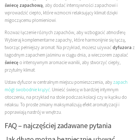
świecę zapachową
, aby dodać intensywności zapachowi i
wprowadzić ciepło, które wzmocni relaksujący klimat dzięki
migoczącemu płomieniowi.
Rozważ łączenie różnych zapachów, aby wzbogacić atmosferę.
Wybieraj komplementarne zapachy, które harmonijnie się łączą,
tworząc pełniejszy aromat. Na przykład, możesz używać
dyfuzora
z
łagodnym zapachem jaśminu w ciągu dnia, a wieczorem zapalać
świecę
o intensywnym aromacie wanilii, aby stworzyć ciepły,
przytulny klimat.
Ustaw dyfuzor w centralnym miejscu pomieszczenia, aby
zapach
mógł swobodnie krążyć
. Umieść świecę w bardziej intymnym
otoczeniu, na przykład na stole podczas kolacji czy w kąciku do
relaksu. To proste zmiany maksymalizują efekt aromatyzacji i
poprawiają nastrój w wnętrzu.
FAQ – najczęściej zadawane pytania
Jak długo można bezpiecznie używać