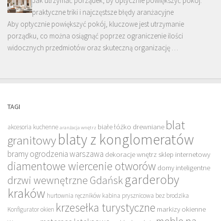
Jak utrzymać porządek, by optycznie powiększyć pokój:
praktyczne triki i najczęstsze błędy aranżacyjne
Aby optycznie powiększyć pokój, kluczowe jest utrzymanie
porządku, co można osiągnąć poprzez ograniczenie ilości
widocznych przedmiotów oraz skuteczną organizację …
TAGI
blat
białe łóżko drewniane
akcesoria kuchenne
aranżacja wnętrz
blaty z konglomeratów
granitowy
bramy ogrodzenia warszawa
dekoracje wnętrz sklep internetowy
diamentowe wiercenie otworów
domy inteligentne
garderoby
drzwi wewnętrzne Gdańsk
kraków
hurtownia ręczników
kabina prysznicowa bez brodzika
krzesełka turystyczne
markizy okienne
Konfigurator okien