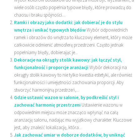
wiele osób często popełnia typowe błędy, które prowadzą do
chaosu i braku spójności....
Ramki i obrazy jako dodatki: jak dobierać je do stylu
wnętrza i unikać typowych błędów
Wybór odpowiednich
ramek i obrazów do wnętrza to kluczowy element, który może
całkowicie odmienić atmosferę przestrzeni. Często jednak
popełniamy błędy, dobierając je...
Dekoracje na okrągły stolik kawowy: jak łączyć styl,
funkcjonalność i proporcje aranżacji
Wybór dekoracji na
okrągły stolik kawowy to nie tylko kwestia estetyki, ale również
funkcjonalności i umiejętności zachowania proporcji. Aby
stworzyć harmonijną przestrzeń,...
Gdzie ustawić wazon w salonie, by podkreślić styl i
zachować harmonię przestrzeni
Ustawienie wazonu w
odpowiednim miejscu może znacząco wpłynąć na całą
aranżację salonu, nadając mu wyjątkowy charakter. Kluczowe
jest, aby znaleźć lokalizację, która...
Jak zachować umiar w doborze dodatków, by uniknąć