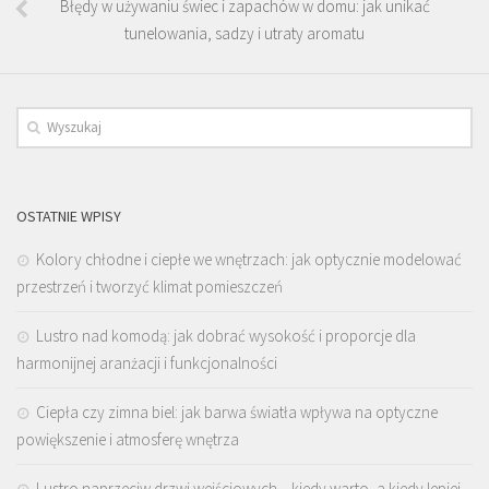
Błędy w używaniu świec i zapachów w domu: jak unikać
tunelowania, sadzy i utraty aromatu
OSTATNIE WPISY
Kolory chłodne i ciepłe we wnętrzach: jak optycznie modelować
przestrzeń i tworzyć klimat pomieszczeń
Lustro nad komodą: jak dobrać wysokość i proporcje dla
harmonijnej aranżacji i funkcjonalności
Ciepła czy zimna biel: jak barwa światła wpływa na optyczne
powiększenie i atmosferę wnętrza
Lustro naprzeciw drzwi wejściowych – kiedy warto, a kiedy lepiej