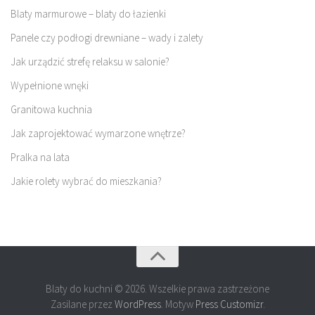
Blaty marmurowe – blaty do łazienki
Panele czy podłogi drewniane – wady i zalety
Jak urządzić strefę relaksu w salonie?
Wypełnione wnęki
Granitowa kuchnia
Jak zaprojektować wymarzone wnętrze?
Pralka na lata
Jakie rolety wybrać do mieszkania?
Blaty do kuchni © 2026. Wszelkie prawa zastrzeżone
Zasilane przez
WordPress
. Motyw
Press Customizr
.