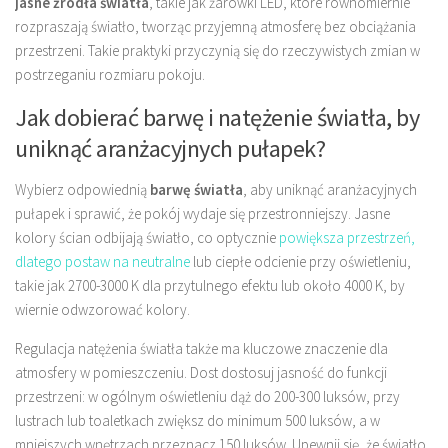
jasne źródła światła
, takie jak żarówki LED, które równomiernie
rozpraszają światło, tworząc przyjemną atmosferę bez obciążania
przestrzeni. Takie praktyki przyczynią się do rzeczywistych zmian w
postrzeganiu rozmiaru pokoju.
Jak dobierać barwę i natężenie światła, by
uniknąć aranżacyjnych pułapek?
Wybierz odpowiednią
barwę światła
, aby uniknąć aranżacyjnych
pułapek i sprawić, że pokój wydaje się przestronniejszy. Jasne
kolory ścian odbijają światło, co optycznie
powiększa przestrzeń,
dlatego postaw na neutralne
lub ciepłe odcienie przy oświetleniu,
takie jak 2700-3000 K dla przytulnego efektu lub około 4000 K, by
wiernie odwzorować kolory.
Regulacja natężenia światła także ma kluczowe znaczenie dla
atmosfery w pomieszczeniu. Dost dostosuj jasność do funkcji
przestrzeni: w ogólnym oświetleniu dąż do 200-300 luksów, przy
lustrach lub toaletkach zwiększ do minimum 500 luksów, a w
mniejszych wnętrzach przeznacz 150 luksów. Upewnij się, że światło