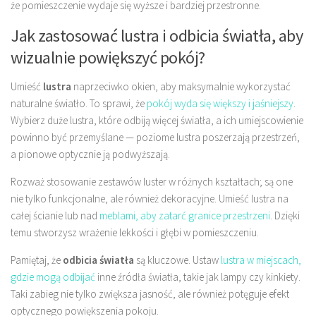
że pomieszczenie wydaje się wyższe i bardziej przestronne.
Jak zastosować lustra i odbicia światła, aby
wizualnie powiększyć pokój?
Umieść
lustra
naprzeciwko okien, aby maksymalnie wykorzystać
naturalne światło. To sprawi, że
pokój wyda się większy i jaśniejszy
.
Wybierz duże lustra, które odbiją więcej światła, a ich umiejscowienie
powinno być przemyślane — poziome lustra poszerzają przestrzeń,
a pionowe optycznie ją podwyższają.
Rozważ stosowanie zestawów luster w różnych kształtach; są one
nie tylko funkcjonalne, ale również dekoracyjne. Umieść lustra na
całej ścianie lub nad
meblami, aby zatarć granice przestrzeni
. Dzięki
temu stworzysz wrażenie lekkości i głębi w pomieszczeniu.
Pamiętaj, że
odbicia światła
są kluczowe. Ustaw
lustra w miejscach,
gdzie mogą odbijać
inne źródła światła, takie jak lampy czy kinkiety.
Taki zabieg nie tylko zwiększa jasność, ale również potęguje efekt
optycznego powiększenia pokoju.