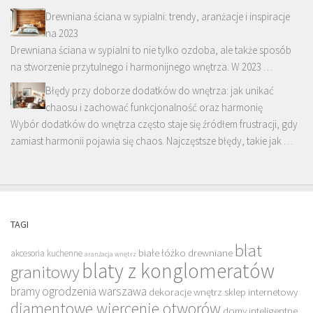
Drewniana ściana w sypialni: trendy, aranżacje i inspiracje
na 2023
Drewniana ściana w sypialni to nie tylko ozdoba, ale także sposób
na stworzenie przytulnego i harmonijnego wnętrza. W 2023 …
Błędy przy doborze dodatków do wnętrza: jak unikać
chaosu i zachować funkcjonalność oraz harmonię
Wybór dodatków do wnętrza często staje się źródłem frustracji, gdy
zamiast harmonii pojawia się chaos. Najczęstsze błędy, takie jak …
TAGI
blat
białe łóżko drewniane
akcesoria kuchenne
aranżacja wnętrz
blaty z konglomeratów
granitowy
bramy ogrodzenia warszawa
dekoracje wnętrz sklep internetowy
diamentowe wiercenie otworów
domy inteligentne