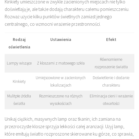
Kinkiety umieszczone w zwykle zacienionych miejscach nie tylko
doświetlają je, ale także dodają charakteru całemu pomieszczeniu.
Rozważ użycie kilku punktów świetlnych zamiast jednego
centralnego, co wzmocni wrażenie przestronności.
Rodzaj
Ustawienia
Efekt
oświetlenia
Równomierne
Lampy wiszące
Z kloszami z matowego szkła
rozproszenie światła
Umiejscowione w zacienionych
Doświetlenie i dodanie
Kinkiety
lokalizacjach
charakteru
Mulitpłe źródła
Rozmieszczone na różnych
Eliminacja cieni i wrażenie
światła
wysokościach
otwartości
Unikaj ciężkich, masywnych lamp oraz tkanin; ich zamiana na
przezroczyste klosze sprzyja lekkości całej aranżacji. Użyj lamp,
które emitują światło rozproszone skierowane ku górze, co sprawia,