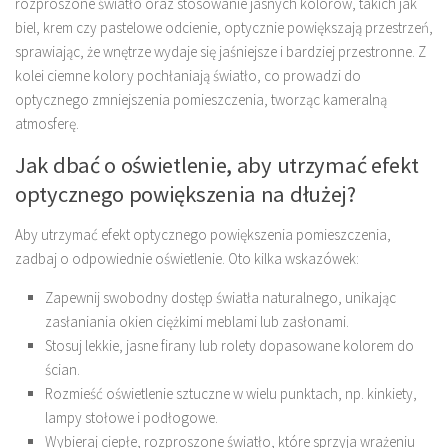
rozproszone światło oraz stosowanie jasnych kolorów, takich jak
biel, krem czy pastelowe odcienie, optycznie powiększają przestrzeń,
sprawiając, że wnętrze wydaje się jaśniejsze i bardziej przestronne. Z
kolei ciemne kolory pochłaniają światło, co prowadzi do
optycznego zmniejszenia pomieszczenia, tworząc kameralną
atmosferę.
Jak dbać o oświetlenie, aby utrzymać efekt
optycznego powiększenia na dłużej?
Aby utrzymać efekt optycznego powiększenia pomieszczenia,
zadbaj o odpowiednie oświetlenie. Oto kilka wskazówek:
Zapewnij swobodny dostęp światła naturalnego, unikając
zasłaniania okien ciężkimi meblami lub zasłonami.
Stosuj lekkie, jasne firany lub rolety dopasowane kolorem do
ścian.
Rozmieść oświetlenie sztuczne w wielu punktach, np. kinkiety,
lampy stołowe i podłogowe.
Wybieraj ciepłe, rozproszone światło, które sprzyja wrażeniu