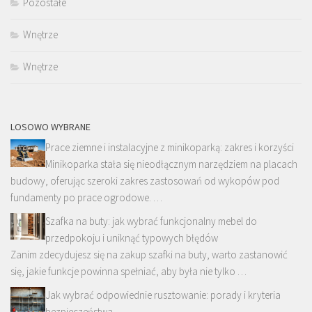
Pozostałe
Wnętrze
Wnętrze
LOSOWO WYBRANE
Prace ziemne i instalacyjne z minikoparką: zakres i korzyści
Minikoparka stała się nieodłącznym narzędziem na placach
budowy, oferując szeroki zakres zastosowań od wykopów pod
fundamenty po prace ogrodowe. …
Szafka na buty: jak wybrać funkcjonalny mebel do
przedpokoju i uniknąć typowych błędów
Zanim zdecydujesz się na zakup szafki na buty, warto zastanowić
się, jakie funkcje powinna spełniać, aby była nie tylko …
Jak wybrać odpowiednie rusztowanie: porady i kryteria
bezpieczeństwa