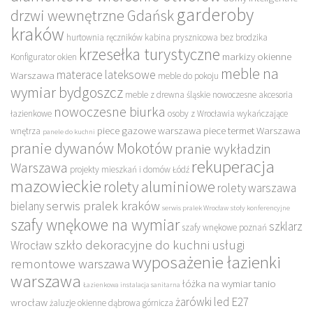
garderoby
drzwi wewnętrzne Gdańsk
kraków
hurtownia ręczników
kabina prysznicowa bez brodzika
krzesełka turystyczne
markizy okienne
Konfigurator okien
meble na
materace lateksowe
Warszawa
meble do pokoju
wymiar bydgoszcz
meble z drewna śląskie
nowoczesne akcesoria
nowoczesne biurka
łazienkowe
osoby z Wrocławia wykańczające
piece gazowe warszawa
piece termet Warszawa
wnętrza
panele do kuchni
pranie dywanów Mokotów
pranie wykładzin
rekuperacja
Warszawa
projekty mieszkań i domów Łódź
mazowieckie
rolety aluminiowe
rolety warszawa
serwis pralek kraków
bielany
serwis pralek Wrocław
stoły konferencyjne
szafy wnękowe na wymiar
szklarz
szafy wnękowe poznań
szkło dekoracyjne do kuchni
usługi
Wrocław
wyposażenie łazienki
remontowe warszawa
warszawa
łóżka na wymiar tanio
Łazienkowa instalacja sanitarna
żarówki led E27
wrocław
żaluzje okienne dąbrowa górnicza