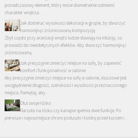
ponadczasowy element, który może diametralnie odmienić
charakter wnętrza. …
Jak dobierać wysokości dekoracji w grupie, by stworzyć
harmonijną i zróżnicowaną kompozycję
Zbyt często przy aranżacji wnętrz ludzie stawiają na intuicję, co
prowadzi do nieestetycznych efektów. Aby stworzyć harmonijną i
zróżnicowaną …
Jak precyzyjnie zmierzyć miejsce na sofę, by zapewnić
komfort i funkcjonalność w salonie
Aby precyzyjnie zmierzyć miejsce na sofę w salonie, kluczowe jest
uwzględnienie długości, szerokości i wysokości przeznaczonego
miejsca. Pamiętaj, aby …
Otul swoje łóżko
Narzuta na łóżku czy kanapie spełnia dwie funkcje. Po
pierwsze i najważniejsze chroni poduszki i kołdrę przed kurzem i …