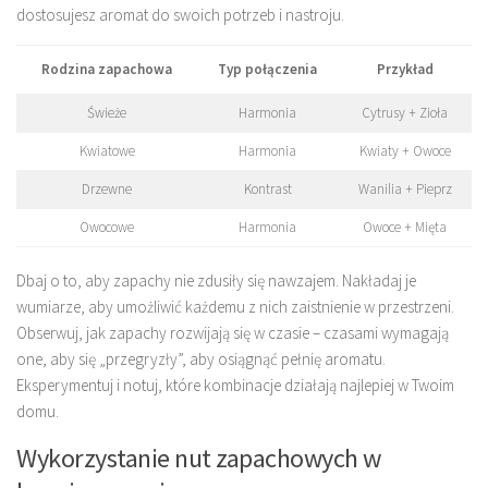
dostosujesz aromat do swoich potrzeb i nastroju.
Rodzina zapachowa
Typ połączenia
Przykład
Świeże
Harmonia
Cytrusy + Zioła
Kwiatowe
Harmonia
Kwiaty + Owoce
Drzewne
Kontrast
Wanilia + Pieprz
Owocowe
Harmonia
Owoce + Mięta
Dbaj o to, aby zapachy nie zdusiły się nawzajem. Nakładaj je
wumiarze, aby umożliwić każdemu z nich zaistnienie w przestrzeni.
Obserwuj, jak zapachy rozwijają się w czasie – czasami wymagają
one, aby się „przegryzły”, aby osiągnąć pełnię aromatu.
Eksperymentuj i notuj, które kombinacje działają najlepiej w Twoim
domu.
Wykorzystanie nut zapachowych w