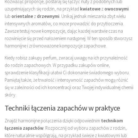
Rozważąc proporcje, postaraj się łączyć nuty z podobnych lub
uzupełniających się rodzin, na przykład
kwiatowe
z
owocowymi
lub
orientalne
z
drzewnymi
. Unikaj jednak mieszania zbyt wielu
intensywnych aromatów, co może prowadzić do przytłoczenia.
Zawsze testuj nowe kompozycje, dając każdej warstwie czas na
rozwinięcie się przed nałożeniem następnej. W ten sposób stworzysz
harmonijne i zrównoważone kompozycje zapachowe.
Kiedy robisz zakupy perfum, zwracaj uwagę na ich przynależność
do rodzin zapachowych. W przypadku zakupów online,
sprawdzenie klasyfikacji ułatwi Ci dokonanie świadomego wyboru.
Pamiętaj także, że trwałość i intensywność zapachów mogą różnić
się w zależności od ich koncentracji oraz Twojej indywidualnej chemii
skóry.
Techniki łączenia zapachów w praktyce
Znajdź harmonijne połączenia dzięki odpowiednim
technikom
łączenia zapachów
. Rozpocznij od wyboru zapachów z rodzin,
które naturalnie współgrają, na przykład świeże z kwiatowymi lub