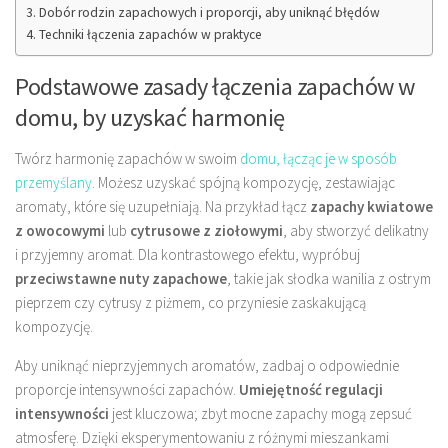
Dobór rodzin zapachowych i proporcji, aby uniknąć błędów
Techniki łączenia zapachów w praktyce
Podstawowe zasady łączenia zapachów w
domu, by uzyskać harmonię
Twórz harmonię zapachów w swoim
domu, łącząc je w sposób
przemyślany
. Możesz uzyskać spójną kompozycję, zestawiając
aromaty, które się uzupełniają. Na przykład łącz
zapachy kwiatowe
z owocowymi
lub
cytrusowe z ziołowymi
, aby stworzyć delikatny
i przyjemny aromat. Dla kontrastowego efektu, wypróbuj
przeciwstawne nuty zapachowe
, takie jak słodka wanilia z ostrym
pieprzem czy cytrusy z piżmem, co przyniesie zaskakującą
kompozycję.
Aby uniknąć nieprzyjemnych aromatów, zadbaj o odpowiednie
proporcje intensywności zapachów.
Umiejętność regulacji
intensywności
jest kluczowa; zbyt mocne zapachy mogą zepsuć
atmosferę. Dzięki eksperymentowaniu z różnymi mieszankami