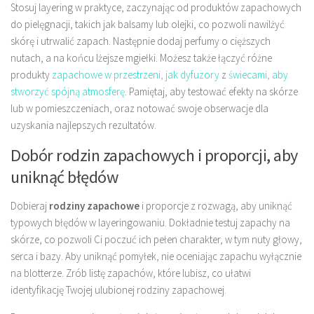
Stosuj layering w praktyce, zaczynając od produktów zapachowych
do pielęgnacji, takich jak balsamy lub olejki, co pozwoli nawilżyć
skórę i utrwalić zapach. Następnie dodaj perfumy o cięższych
nutach, a na końcu lżejsze mgiełki. Możesz także łączyć różne
produkty
zapachowe w przestrzeni, jak dyfuzory
z
świecami, aby
stworzyć spójną atmosferę
. Pamiętaj, aby testować efekty na skórze
lub w pomieszczeniach, oraz notować swoje obserwacje dla
uzyskania najlepszych rezultatów.
Dobór rodzin zapachowych i proporcji, aby
uniknąć błędów
Dobieraj
rodziny zapachowe
i proporcje z rozwagą, aby uniknąć
typowych błędów w layeringowaniu. Dokładnie testuj zapachy na
skórze, co pozwoli Ci poczuć ich pełen charakter, w tym nuty głowy,
serca i bazy. Aby uniknąć pomyłek, nie oceniając zapachu wyłącznie
na blotterze. Zrób listę zapachów, które lubisz, co ułatwi
identyfikację Twojej ulubionej rodziny zapachowej.