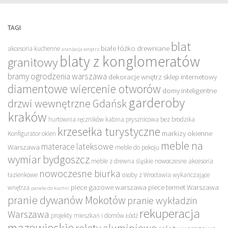
TAGI
blat
białe łóżko drewniane
akcesoria kuchenne
aranżacja wnętrz
blaty z konglomeratów
granitowy
bramy ogrodzenia warszawa
dekoracje wnętrz sklep internetowy
diamentowe wiercenie otworów
domy inteligentne
garderoby
drzwi wewnętrzne Gdańsk
kraków
hurtownia ręczników
kabina prysznicowa bez brodzika
krzesełka turystyczne
markizy okienne
Konfigurator okien
meble na
materace lateksowe
Warszawa
meble do pokoju
wymiar bydgoszcz
meble z drewna śląskie
nowoczesne akcesoria
nowoczesne biurka
łazienkowe
osoby z Wrocławia wykańczające
piece gazowe warszawa
piece termet Warszawa
wnętrza
panele do kuchni
pranie dywanów Mokotów
pranie wykładzin
rekuperacja
Warszawa
projekty mieszkań i domów Łódź
mazowieckie