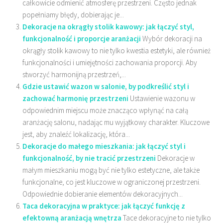
całkowicie odmienić atmosferę przestrzeni. Często jednak
popełniamy błędy, dobierając je...
Dekoracje na okrągły stolik kawowy: jak łączyć styl,
funkcjonalność i proporcje aranżacji
Wybór dekoracji na
okrągły stolik kawowy to nie tylko kwestia estetyki, ale również
funkcjonalności i umiejętności zachowania proporcji. Aby
stworzyć harmonijną przestrzeń,...
Gdzie ustawić wazon w salonie, by podkreślić styl i
zachować harmonię przestrzeni
Ustawienie wazonu w
odpowiednim miejscu może znacząco wpłynąć na całą
aranżację salonu, nadając mu wyjątkowy charakter. Kluczowe
jest, aby znaleźć lokalizację, która...
Dekoracje do małego mieszkania: jak łączyć styl i
funkcjonalność, by nie tracić przestrzeni
Dekoracje w
małym mieszkaniu mogą być nie tylko estetyczne, ale także
funkcjonalne, co jest kluczowe w ograniczonej przestrzeni.
Odpowiednie dobieranie elementów dekoracyjnych...
Taca dekoracyjna w praktyce: jak łączyć funkcję z
efektowną aranżacją wnętrza
Tace dekoracyjne to nie tylko