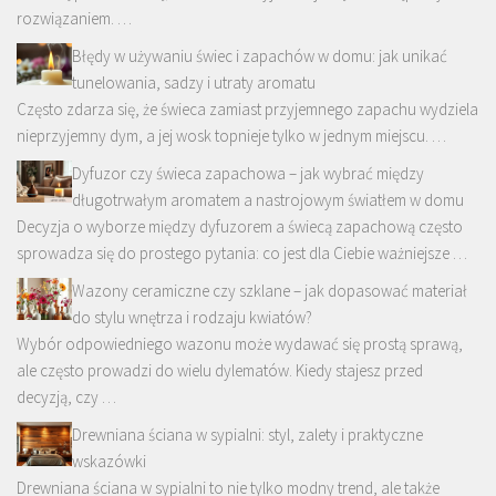
rozwiązaniem. …
Błędy w używaniu świec i zapachów w domu: jak unikać
tunelowania, sadzy i utraty aromatu
Często zdarza się, że świeca zamiast przyjemnego zapachu wydziela
nieprzyjemny dym, a jej wosk topnieje tylko w jednym miejscu. …
Dyfuzor czy świeca zapachowa – jak wybrać między
długotrwałym aromatem a nastrojowym światłem w domu
Decyzja o wyborze między dyfuzorem a świecą zapachową często
sprowadza się do prostego pytania: co jest dla Ciebie ważniejsze …
Wazony ceramiczne czy szklane – jak dopasować materiał
do stylu wnętrza i rodzaju kwiatów?
Wybór odpowiedniego wazonu może wydawać się prostą sprawą,
ale często prowadzi do wielu dylematów. Kiedy stajesz przed
decyzją, czy …
Drewniana ściana w sypialni: styl, zalety i praktyczne
wskazówki
Drewniana ściana w sypialni to nie tylko modny trend, ale także