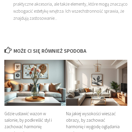
praktyczne akcesoria, ale także elementy, które mogą znacząco
wzbogacić estetykę wnętrza. Ich wszechstronność sprawia, że
znajdują zastosowanie...
MOŻE CI SIĘ RÓWNIEŻ SPODOBA
Gdzie ustawić wazon w
Na jakiej wysokości wieszać
salonie, by podkreślić styl i
obrazy, by zachować
zachować harmonię
harmonię i wygodę oglądania