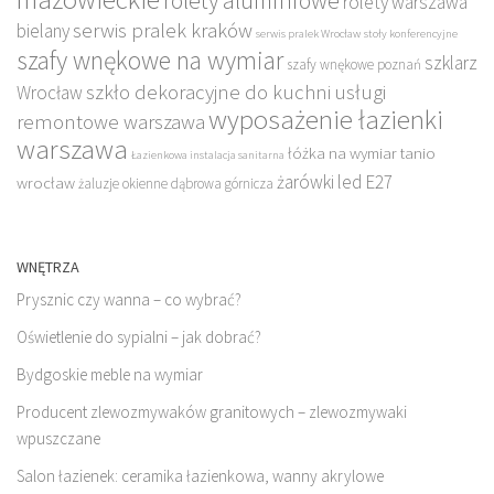
rolety aluminiowe
rolety warszawa
serwis pralek kraków
bielany
serwis pralek Wrocław
stoły konferencyjne
szafy wnękowe na wymiar
szklarz
szafy wnękowe poznań
szkło dekoracyjne do kuchni
usługi
Wrocław
wyposażenie łazienki
remontowe warszawa
warszawa
łóżka na wymiar tanio
Łazienkowa instalacja sanitarna
żarówki led E27
wrocław
żaluzje okienne dąbrowa górnicza
WNĘTRZA
Prysznic czy wanna – co wybrać?
Oświetlenie do sypialni – jak dobrać?
Bydgoskie meble na wymiar
Producent zlewozmywaków granitowych – zlewozmywaki
wpuszczane
Salon łazienek: ceramika łazienkowa, wanny akrylowe