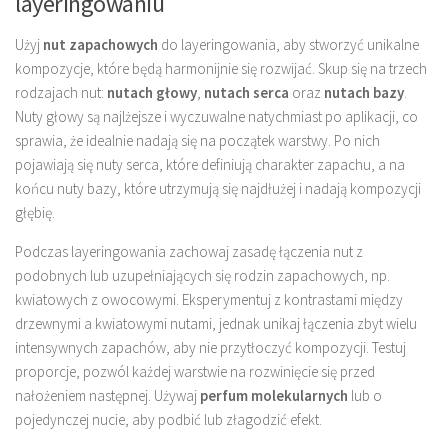
layeringowaniu
Użyj
nut zapachowych
do layeringowania, aby stworzyć unikalne
kompozycje, które będą harmonijnie się rozwijać. Skup się na trzech
rodzajach nut:
nutach głowy
,
nutach serca
oraz
nutach bazy
.
Nuty głowy są najlżejsze i wyczuwalne natychmiast po aplikacji, co
sprawia, że idealnie nadają się na początek warstwy. Po nich
pojawiają się nuty serca, które definiują charakter zapachu, a na
końcu nuty bazy, które utrzymują się najdłużej i nadają kompozycji
głębię.
Podczas layeringowania zachowaj zasadę łączenia nut z
podobnych lub uzupełniających się rodzin zapachowych, np.
kwiatowych z owocowymi. Eksperymentuj z kontrastami między
drzewnymi a kwiatowymi nutami, jednak unikaj łączenia zbyt wielu
intensywnych zapachów, aby nie przytłoczyć kompozycji. Testuj
proporcje, pozwól każdej warstwie na rozwinięcie się przed
nałożeniem następnej. Używaj
perfum molekularnych
lub o
pojedynczej nucie, aby podbić lub złagodzić efekt.