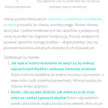
5.
Daj zapachom czas na rozwinięcie się i nie bój się
Eksperymentowanie
próbować nowych kombinacji.
Unikaj łączenia intensywnych
zapachów z podobnym charakterem,
co może
prowadzić do chaosu aromatycznego. Możesz również
skorzystać z perfum molekularnych lub zapachów o pojedynczej
nucie, by podbić lub złagodzić kompozycję. Rozwój umiejętności
łączenia zapachów wymaga praktyki — eksperymentuj i ciesz się
procesem tworzenia unikalnych aromatycznych doświadczeń.
Zainteresuje Cię również:
Jak wybrać kolory dodatków do wnętrza, by uniknąć
najczęstszych błędów i zachować harmonię aranżacji
Wybór kolorów dodatków do wnętrza może być wyzwaniem, a
wiele osób często popełnia typowe błędy, które prowadzą do
chaosu i braku spójności....
Ramki i obrazy jako dodatki: jak dobierać je do stylu
wnętrza i unikać typowych błędów
Wybór odpowiednich
ramek i obrazów do wnętrza to kluczowy element, który może