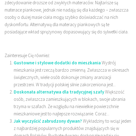
zdecydowanie droższe od zwykłych materaców. Najtańsze są
materace piankowe, jednak nie nadają się dla każdego – zwłaszcza
osoby o dużej masie ciała mogą szybko doświadczać na nich
dyskomfortu. Alternatywą dla materacy piankowych są te
posiadające wkład sprężynowy dopasowujący się do sylwetki ciała.
Zainteresuje Cię również:
Gustowne i stylowe dodatki do mieszkania
Wystrój
mieszkania jest rzeczą bardzo zmienną. Zwłaszcza w okresach
świątecznych, wiele osób dokonuje zmiany aranżacji
przestrzeni. W tradycji polskiej silnie zakorzeniona jest...
Doskonała alternatywa dla tradycyjnej szafy
Większość
osób, zwłaszcza zamieszkujących w blokach, swoje ubrania
trzyma w szafach. Ze względu na niewielkie powierzchnie
mieszkaniowe jest to najlepsze rozwiązanie. Coraz...
Jak wyczyścić zabrudzony dywan?
Wykładziny to wciąż jeden
z najbardziej popularnych produktów znajdujących się w
domach Polaków. Puchate dywany doskonale nadają się