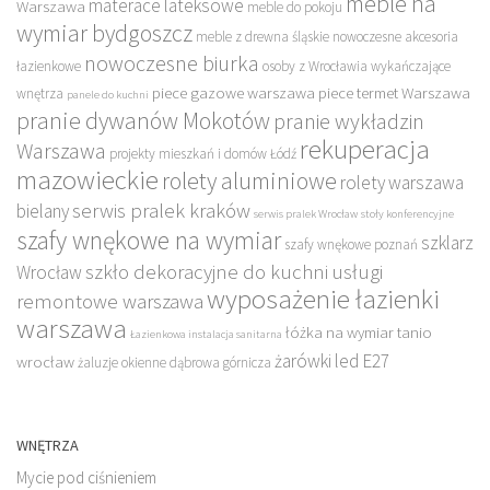
meble na
materace lateksowe
Warszawa
meble do pokoju
wymiar bydgoszcz
meble z drewna śląskie
nowoczesne akcesoria
nowoczesne biurka
łazienkowe
osoby z Wrocławia wykańczające
piece gazowe warszawa
piece termet Warszawa
wnętrza
panele do kuchni
pranie dywanów Mokotów
pranie wykładzin
rekuperacja
Warszawa
projekty mieszkań i domów Łódź
mazowieckie
rolety aluminiowe
rolety warszawa
serwis pralek kraków
bielany
serwis pralek Wrocław
stoły konferencyjne
szafy wnękowe na wymiar
szklarz
szafy wnękowe poznań
szkło dekoracyjne do kuchni
usługi
Wrocław
wyposażenie łazienki
remontowe warszawa
warszawa
łóżka na wymiar tanio
Łazienkowa instalacja sanitarna
żarówki led E27
wrocław
żaluzje okienne dąbrowa górnicza
WNĘTRZA
Mycie pod ciśnieniem