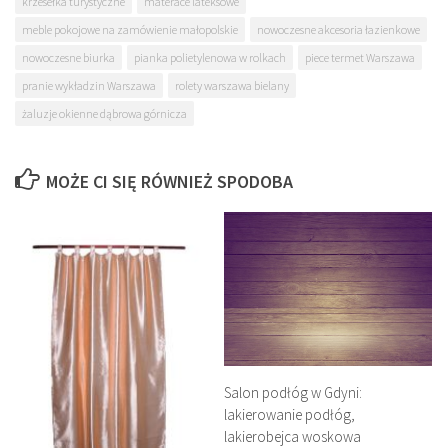
krzesełka turystyczne
materace lateksowe
meble pokojowe na zamówienie małopolskie
nowoczesne akcesoria łazienkowe
nowoczesne biurka
pianka polietylenowa w rolkach
piece termet Warszawa
pranie wykładzin Warszawa
rolety warszawa bielany
żaluzje okienne dąbrowa górnicza
MOŻE CI SIĘ RÓWNIEŻ SPODOBA
Salon podłóg w Gdyni:
lakierowanie podłóg,
lakierobejca woskowa