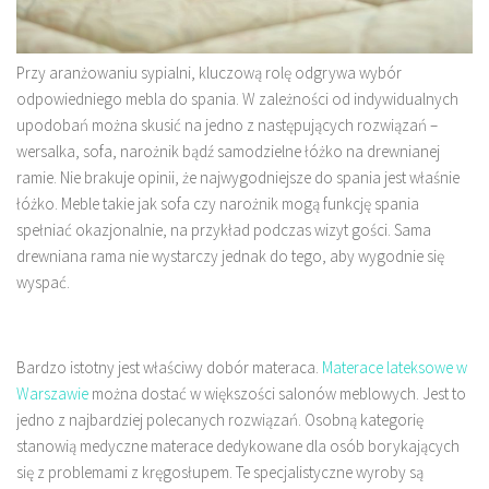
Przy aranżowaniu sypialni, kluczową rolę odgrywa wybór
odpowiedniego mebla do spania. W zależności od indywidualnych
upodobań można skusić na jedno z następujących rozwiązań –
wersalka, sofa, narożnik bądź samodzielne łóżko na drewnianej
ramie. Nie brakuje opinii, że najwygodniejsze do spania jest właśnie
łóżko. Meble takie jak sofa czy narożnik mogą funkcję spania
spełniać okazjonalnie, na przykład podczas wizyt gości. Sama
drewniana rama nie wystarczy jednak do tego, aby wygodnie się
wyspać.
Bardzo istotny jest właściwy dobór materaca.
Materace lateksowe w
Warszawie
można dostać w większości salonów meblowych. Jest to
jedno z najbardziej polecanych rozwiązań. Osobną kategorię
stanowią medyczne materace dedykowane dla osób borykających
się z problemami z kręgosłupem. Te specjalistyczne wyroby są