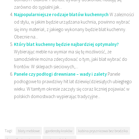
zarówno do sypialni jak...
Najpopularniejsze rodzaje blatów kuchennych
W zależności
od stylu, w jakim będzie urządzana kuchnia, powinno wybrać
się inny materiał, z jakiego wykonany będzie blat kuchenny.
Obecnie na...
Który blat kuchenny będzie najbardziej optymalny?
Wybierając meble na wymiar ma się tę możliwość, że
samodzielnie można zdecydować o tym, jaki blat wybrać do
frontów. W sklepach sieciowych,...
Panele czy podłogi drewniane – wady i zalety
Panele
podłogowe to prawdziwy hit lat dziewięćdziesiątych ubiegłego
wieku. W tamtym okresie zaczęły się coraz liczniej pojawiać w
polskich domostwach wypierając tradycyjne...
Tagi:
blaty meblowe
garderoby kraków
kabina prysznicowa bez brodzika