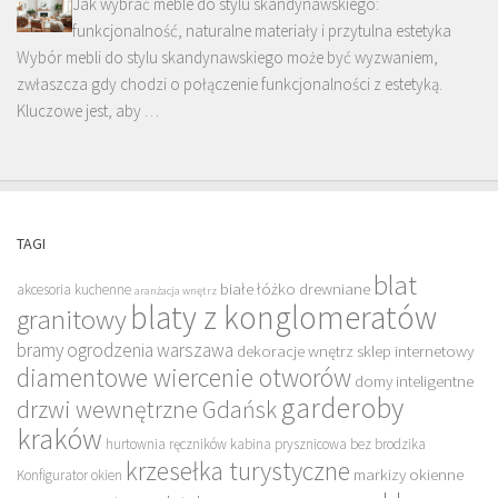
Jak wybrać meble do stylu skandynawskiego:
funkcjonalność, naturalne materiały i przytulna estetyka
Wybór mebli do stylu skandynawskiego może być wyzwaniem,
zwłaszcza gdy chodzi o połączenie funkcjonalności z estetyką.
Kluczowe jest, aby …
TAGI
blat
białe łóżko drewniane
akcesoria kuchenne
aranżacja wnętrz
blaty z konglomeratów
granitowy
bramy ogrodzenia warszawa
dekoracje wnętrz sklep internetowy
diamentowe wiercenie otworów
domy inteligentne
garderoby
drzwi wewnętrzne Gdańsk
kraków
hurtownia ręczników
kabina prysznicowa bez brodzika
krzesełka turystyczne
markizy okienne
Konfigurator okien