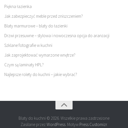
Piękna łazienka
Jak zabezpieczyć meble przed zniszczeniem?
Blaty marmurowe – blaty do łazienki
Drzwi przesuwne – stylowa i nowoczesna opcja do aranżacji
Szklane fotografie w kuchni
Jak zaprojektować wymarzone wnętrze?
Czym są laminaty HPL?
Najlepsze rolety do kuchni – jakie wybrać?
Blaty do kuchni © 2026. Wszelkie prawa zastrzeżone
Zasilane przez
WordPress
. Motyw
Press Customizr
.