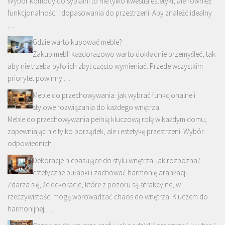
Wybór komody do sypialni to nie tylko kwestia estetyki, ale również
funkcjonalności i dopasowania do przestrzeni. Aby znaleźć idealny
…
Gdzie warto kupować meble?
Zakup mebli każdorazowo warto dokładnie przemyśleć, tak
aby nie trzeba było ich zbyt często wymieniać. Przede wszystkim
priorytet powinny …
Meble do przechowywania: jak wybrać funkcjonalne i
stylowe rozwiązania do każdego wnętrza
Meble do przechowywania pełnią kluczową rolę w każdym domu,
zapewniając nie tylko porządek, ale i estetykę przestrzeni. Wybór
odpowiednich …
Dekoracje niepasujące do stylu wnętrza: jak rozpoznać
estetyczne pułapki i zachować harmonię aranżacji
Zdarza się, że dekoracje, które z pozoru są atrakcyjne, w
rzeczywistości mogą wprowadzać chaos do wnętrza. Kluczem do
harmonijnej …