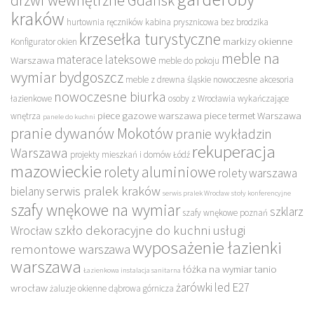
drzwi wewnętrzne Gdańsk
kraków
hurtownia ręczników
kabina prysznicowa bez brodzika
krzesełka turystyczne
markizy okienne
Konfigurator okien
meble na
materace lateksowe
Warszawa
meble do pokoju
wymiar bydgoszcz
meble z drewna śląskie
nowoczesne akcesoria
nowoczesne biurka
łazienkowe
osoby z Wrocławia wykańczające
piece gazowe warszawa
piece termet Warszawa
wnętrza
panele do kuchni
pranie dywanów Mokotów
pranie wykładzin
rekuperacja
Warszawa
projekty mieszkań i domów Łódź
mazowieckie
rolety aluminiowe
rolety warszawa
serwis pralek kraków
bielany
serwis pralek Wrocław
stoły konferencyjne
szafy wnękowe na wymiar
szklarz
szafy wnękowe poznań
szkło dekoracyjne do kuchni
usługi
Wrocław
wyposażenie łazienki
remontowe warszawa
warszawa
łóżka na wymiar tanio
Łazienkowa instalacja sanitarna
żarówki led E27
wrocław
żaluzje okienne dąbrowa górnicza