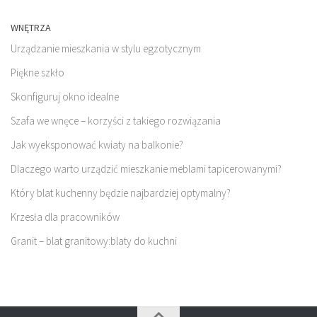
WNĘTRZA
Urządzanie mieszkania w stylu egzotycznym
Piękne szkło
Skonfiguruj okno idealne
Szafa we wnęce – korzyści z takiego rozwiązania
Jak wyeksponować kwiaty na balkonie?
Dlaczego warto urządzić mieszkanie meblami tapicerowanymi?
Który blat kuchenny będzie najbardziej optymalny?
Krzesła dla pracowników
Granit – blat granitowy:blaty do kuchni