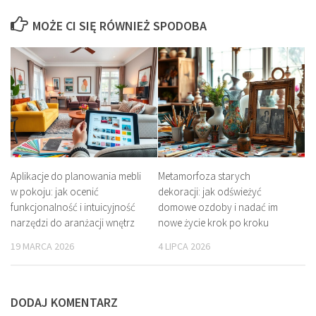
MOŻE CI SIĘ RÓWNIEŻ SPODOBA
Aplikacje do planowania mebli
Metamorfoza starych
w pokoju: jak ocenić
dekoracji: jak odświeżyć
funkcjonalność i intuicyjność
domowe ozdoby i nadać im
narzędzi do aranżacji wnętrz
nowe życie krok po kroku
19 MARCA 2026
4 LIPCA 2026
DODAJ KOMENTARZ