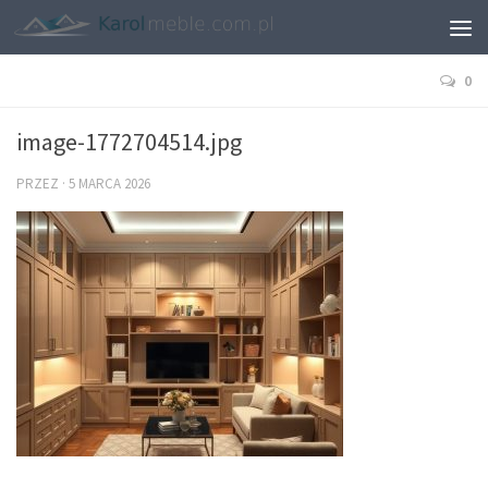
0
image-1772704514.jpg
PRZEZ
·
5 MARCA 2026