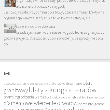
Organizacja wnętrza szafy: jak podzielić przestrzeń i wybrać
akcesoria dla porządku i wygody
Jeśli twoja szafa przypomina pole bitwy, czas na zmiany. Efektywna
organizacja wnętrza szafy to nie tylko kwestia estetyki, ale …
Łazienka dobrze dobrana
Urządzając łazienkę dla naszej wygody lepiej sięgnąć już po
gotowe projekty. Oszczędzimy sobie problemy, że sprzęty nie będą
do …
TAGI
blat
białe łóżko drewniane
akcesoria kuchenne
aranżacja wnętrz
blaty z konglomeratów
granitowy
bramy ogrodzenia warszawa
dekoracje wnętrz sklep internetowy
diamentowe wiercenie otworów
domy inteligentne
garderoby